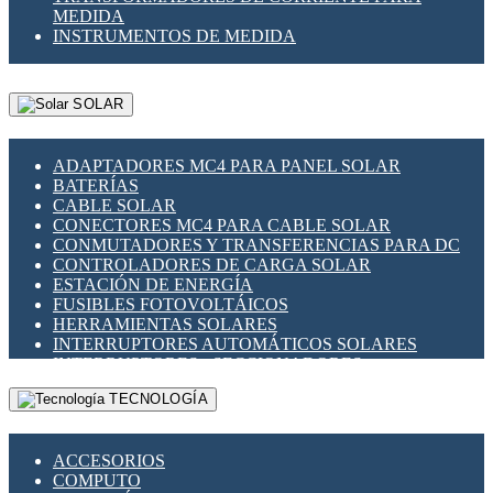
MEDIDA
INSTRUMENTOS DE MEDIDA
SOLAR
ADAPTADORES MC4 PARA PANEL SOLAR
BATERÍAS
CABLE SOLAR
CONECTORES MC4 PARA CABLE SOLAR
CONMUTADORES Y TRANSFERENCIAS PARA DC
CONTROLADORES DE CARGA SOLAR
ESTACIÓN DE ENERGÍA
FUSIBLES FOTOVOLTÁICOS
HERRAMIENTAS SOLARES
INTERRUPTORES AUTOMÁTICOS SOLARES
INTERRUPTORES - SECCIONADORES
FOTOVOLTÁICOS
TECNOLOGÍA
MONTAJE PANEL SOLAR
PORTA FUSIBLES Y SECCIONADORES
FOTOVOLTAICOS
ACCESORIOS
SUPRESOR DE TRANSIENTES SPDS PARA
COMPUTO
APLICACIONES FOTOVOLTAICAS