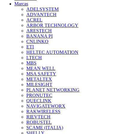
Marcas
ADELSYSTEM
ADVANTECH
ACREL
ARBOR TECHNOLOGY
ARESTECH
BANANA PI
CNLINKO
ETI
HELTEC AUTOMATION
LTECH
MBS
MEAN WELL
MSA SAFETY
METALTEX
MILESIGHT
PLANET NETWORKING
PRONUTEC
QUECLINK
NAVIGATEWORX
RAKWIRELESS
RIEVTECH
ROBUSTEL
SCAME (ITALIA)
SHELLY