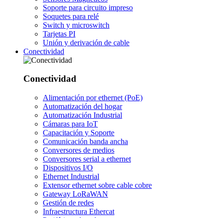
Soporte para circuito impreso
Soquetes para relé
Switch y microswitch
Tarjetas PI
Unión y derivación de cable
Conectividad
Conectividad
Alimentación por ethernet (PoE)
Automatización del hogar
Automatización Industrial
Cámaras para IoT
Capacitación y Soporte
Comunicación banda ancha
Conversores de medios
Conversores serial a ethernet
Dispositivos I/O
Ethernet Industrial
Extensor ethernet sobre cable cobre
Gateway LoRaWAN
Gestión de redes
Infraestructura Ethercat