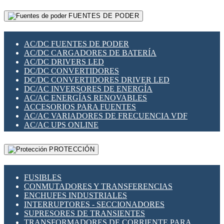
RELÉS INTELIGENTES WIFI
GATEWAY LORAWAN
RELÉS MINIATURA DE POTENCIA
FUENTES DE PODER
GESTIÓN DE REDES
SENSORES MAGNÉTICOS
INFRAESTRUCTURA ETHERCAT
SOPORTE PARA CIRCUITO IMPRESO
PERIFÉRICOS DE RED
SOQUETES PARA RELÉ
AC/DC FUENTES DE PODER
PLACAS MODULARES IOT
SWITCH Y MICROSWITCH
AC/DC CARGADORES DE BATERÍA
SWITCHES Y REDES WIFI
TARJETAS PI
AC/DC DRIVERS LED
SOLUCIONES IOT
UNIÓN Y DERIVACIÓN DE CABLE
DC/DC CONVERTIDORES
SOLUCIONES LORAWAN
DC/DC CONVERTIDORES DRIVER LED
SOLUCIONES RED CELULAR
DC/AC INVERSORES DE ENERGÍA
SEGURIDAD PARA REDES
AC/AC ENERGÍAS RENOVABLES
SWITCHES LAN
ACCESORIOS PARA FUENTES
TELEFONÍA IP (VOIP)
AC/AC VARIADORES DE FRECUENCIA VDF
VIGILANCIA IP (CCTV)
AC/AC UPS ONLINE
MESHTASTIC
PROTECCIÓN
FUSIBLES
CONMUTADORES Y TRANSFERENCIAS
ENCHUFES INDUSTRIALES
INTERRUPTORES - SECCIONADORES
SUPRESORES DE TRANSIENTES
TRANSFORMADORES DE CORRIENTE PARA