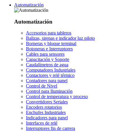
Automatización
Automatización
Accesorios para tableros
Balizas, sirenas e indicador luz piloto
Borneras y bloque terminal
Botoneras e Interruptores
Cables para sensores
Capacitación y Soporte
Caudalímetros de agua
Computadores Industriales
Contactores y relé térmico
Contadores para panel
Control de Nivel
Control para Iluminación
Control de temperatura y proceso
Convertidores Seriales
Encoders rotatorios
Enchufes Industriales
Indicadores para panel
Interfaces de relé
Interruptores fin de carrera