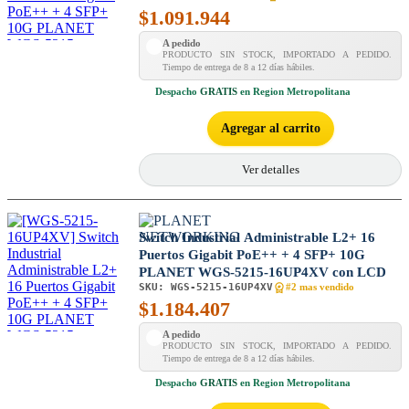
$
1.091.944
A pedido
PRODUCTO SIN STOCK, IMPORTADO A PEDIDO.
Tiempo de entrega de 8 a 12 días hábiles.
Despacho
GRATIS
en Region Metropolitana
Agregar al carrito
Ver detalles
Switch Industrial Administrable L2+ 16
Puertos Gigabit PoE++ + 4 SFP+ 10G
PLANET WGS-5215-16UP4XV con LCD
SKU:
WGS-5215-16UP4XV
#2 mas vendido
$
1.184.407
A pedido
PRODUCTO SIN STOCK, IMPORTADO A PEDIDO.
Tiempo de entrega de 8 a 12 días hábiles.
Despacho
GRATIS
en Region Metropolitana