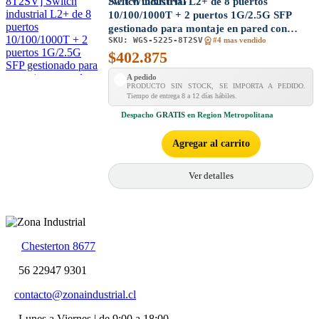
Switch industrial L2+ de 8 puertos
10/100/1000T + 2 puertos 1G/2.5G SFP
gestionado para montaje en pared con
SKU:
WGS-5225-8T2SV
pantalla táctil LCD
#4 mas vendido
$
402.875
A pedido
PRODUCTO SIN STOCK, SE IMPORTA A PEDIDO.
Tiempo de entrega 8 a 12 días hábiles.
Despacho
GRATIS
en Region Metropolitana
Agregar al carrito
Ver detalles
Chesterton 8677
56 22947 9301
contacto@zonaindustrial.cl
Lunes a Viernes | de 9:00 a 18:00