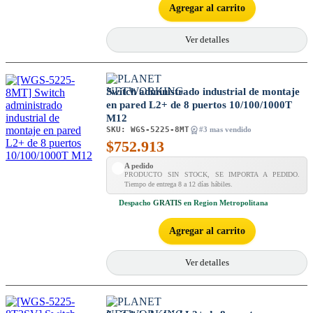
Agregar al carrito
Ver detalles
Switch administrado industrial de montaje
en pared L2+ de 8 puertos 10/100/1000T
M12
SKU:
WGS-5225-8MT
#3 mas vendido
$
752.913
A pedido
PRODUCTO SIN STOCK, SE IMPORTA A PEDIDO.
Tiempo de entrega 8 a 12 días hábiles.
Despacho
GRATIS
en Region Metropolitana
Agregar al carrito
Ver detalles