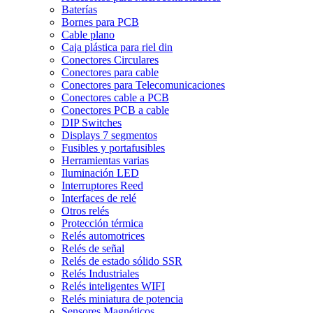
Baterías
Bornes para PCB
Cable plano
Caja plástica para riel din
Conectores Circulares
Conectores para cable
Conectores para Telecomunicaciones
Conectores cable a PCB
Conectores PCB a cable
DIP Switches
Displays 7 segmentos
Fusibles y portafusibles
Herramientas varias
Iluminación LED
Interruptores Reed
Interfaces de relé
Otros relés
Protección térmica
Relés automotrices
Relés de señal
Relés de estado sólido SSR
Relés Industriales
Relés inteligentes WIFI
Relés miniatura de potencia
Sensores Magnéticos