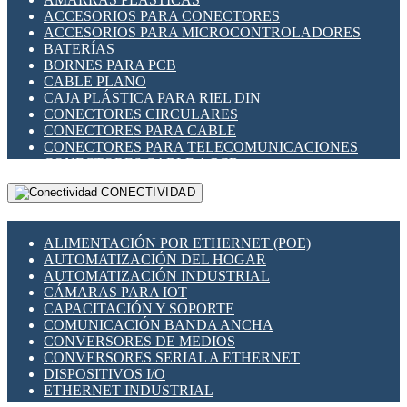
ENCHUFES INDUSTRIALES
ACCESORIOS PARA CONECTORES
INDICADORES PARA PANEL
ACCESORIOS PARA MICROCONTROLADORES
INTERFACES DE RELÉ
BATERÍAS
INTERRUPTORES FIN DE CARRERA
BORNES PARA PCB
LLAVES CONMUTADORAS
CABLE PLANO
MEDIDORES DE ENERGÍA Y TC'S DE CORRIENTE
CAJA PLÁSTICA PARA RIEL DIN
MOTORES PASO A PASO
CONECTORES CIRCULARES
PANTALLAS HMI
CONECTORES PARA CABLE
PLC -CONTROLADORES LÓGICO PROGRAMABLES
CONECTORES PARA TELECOMUNICACIONES
PROGRAMADORES DE HORARIO
CONECTORES CABLE A PCB
PROTECCIÓN ELÉCTRICA
CONECTORES PCB A CABLE
RELÉS DE PROTECCIÓN
CONECTIVIDAD
DIP SWITCHES
SENSORES CAPACITIVOS
DISPLAYS 7 SEGMENTOS
SENSORES DE POSICIÓN LINEAL
FUSIBLES Y PORTAFUSIBLES
SENSORES FOTOELÉCTRICOS
ALIMENTACIÓN POR ETHERNET (POE)
HERRAMIENTAS VARIAS
SENSORES INDUCTIVOS
AUTOMATIZACIÓN DEL HOGAR
ILUMINACIÓN LED
TEMPORIZADORES
AUTOMATIZACIÓN INDUSTRIAL
INTERRUPTORES REED
VARIACS
CÁMARAS PARA IOT
INTERFACES DE RELÉ
VARIADORES DE FRECUENCIA [VDF]
CAPACITACIÓN Y SOPORTE
OTROS RELÉS
SECCIONADORES - INTERRUPTORES
COMUNICACIÓN BANDA ANCHA
PROTECCIÓN TÉRMICA
MAQUINARIA
CONVERSORES DE MEDIOS
RELÉS AUTOMOTRICES
CONVERSORES SERIAL A ETHERNET
RELÉS DE SEÑAL
DISPOSITIVOS I/O
RELÉS DE ESTADO SÓLIDO SSR
ETHERNET INDUSTRIAL
RELÉS INDUSTRIALES
EXTENSOR ETHERNET SOBRE CABLE COBRE