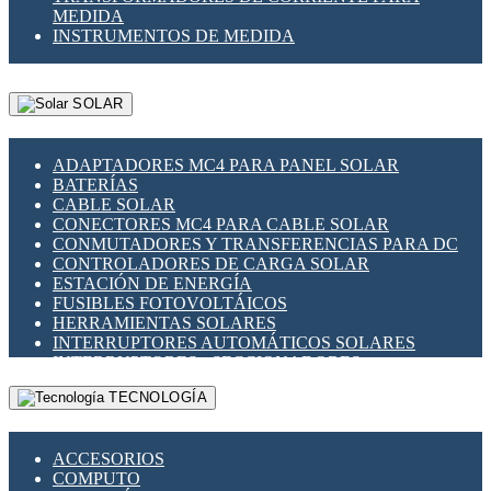
MEDIDA
INSTRUMENTOS DE MEDIDA
SOLAR
ADAPTADORES MC4 PARA PANEL SOLAR
BATERÍAS
CABLE SOLAR
CONECTORES MC4 PARA CABLE SOLAR
CONMUTADORES Y TRANSFERENCIAS PARA DC
CONTROLADORES DE CARGA SOLAR
ESTACIÓN DE ENERGÍA
FUSIBLES FOTOVOLTÁICOS
HERRAMIENTAS SOLARES
INTERRUPTORES AUTOMÁTICOS SOLARES
INTERRUPTORES - SECCIONADORES
FOTOVOLTÁICOS
TECNOLOGÍA
MONTAJE PANEL SOLAR
PORTA FUSIBLES Y SECCIONADORES
FOTOVOLTAICOS
ACCESORIOS
SUPRESOR DE TRANSIENTES SPDS PARA
COMPUTO
APLICACIONES FOTOVOLTAICAS