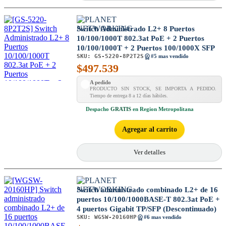
Switch Administrado L2+ 8 Puertos
10/100/1000T 802.3at PoE + 2 Puertos
10/100/1000T + 2 Puertos 100/1000X SFP
SKU:
GS-5220-8P2T2S
#5 mas vendido
$
497.539
A pedido
PRODUCTO SIN STOCK, SE IMPORTA A PEDIDO.
Tiempo de entrega 8 a 12 días hábiles.
Despacho
GRATIS
en Region Metropolitana
Agregar al carrito
Ver detalles
Switch administrado combinado L2+ de 16
puertos 10/100/1000BASE-T 802.3at PoE +
4 puertos Gigabit TP/SFP (Descontinuado)
SKU:
WGSW-20160HP
#6 mas vendido