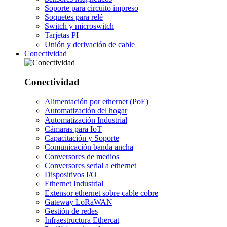
Soporte para circuito impreso
Soquetes para relé
Switch y microswitch
Tarjetas PI
Unión y derivación de cable
Conectividad
Conectividad
Alimentación por ethernet (PoE)
Automatización del hogar
Automatización Industrial
Cámaras para IoT
Capacitación y Soporte
Comunicación banda ancha
Conversores de medios
Conversores serial a ethernet
Dispositivos I/O
Ethernet Industrial
Extensor ethernet sobre cable cobre
Gateway LoRaWAN
Gestión de redes
Infraestructura Ethercat