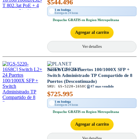
$
544.496
1 en bodega
Entrega en 24 horas
Despacho
GRATIS
en Region Metropolitana
Agregar al carrito
Ver detalles
Switch L2+ 24 Puertos 100/1000X SFP +
Switch Administrado TP Compartido de 8
Puertos (Descontinuado)
SKU:
GS-5220-16S8C
#7 mas vendido
$
725.995
1 en bodega
Entrega en 24 horas
Despacho
GRATIS
en Region Metropolitana
Agregar al carrito
Ver detalles