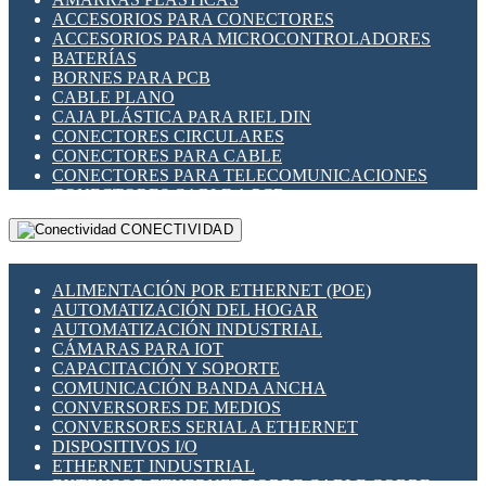
ENCHUFES INDUSTRIALES
ACCESORIOS PARA CONECTORES
INDICADORES PARA PANEL
ACCESORIOS PARA MICROCONTROLADORES
INTERFACES DE RELÉ
BATERÍAS
INTERRUPTORES FIN DE CARRERA
BORNES PARA PCB
LLAVES CONMUTADORAS
CABLE PLANO
MEDIDORES DE ENERGÍA Y TC'S DE CORRIENTE
CAJA PLÁSTICA PARA RIEL DIN
MOTORES PASO A PASO
CONECTORES CIRCULARES
PANTALLAS HMI
CONECTORES PARA CABLE
PLC -CONTROLADORES LÓGICO PROGRAMABLES
CONECTORES PARA TELECOMUNICACIONES
PROGRAMADORES DE HORARIO
CONECTORES CABLE A PCB
PROTECCIÓN ELÉCTRICA
CONECTORES PCB A CABLE
RELÉS DE PROTECCIÓN
CONECTIVIDAD
DIP SWITCHES
SENSORES CAPACITIVOS
DISPLAYS 7 SEGMENTOS
SENSORES DE POSICIÓN LINEAL
FUSIBLES Y PORTAFUSIBLES
SENSORES FOTOELÉCTRICOS
ALIMENTACIÓN POR ETHERNET (POE)
HERRAMIENTAS VARIAS
SENSORES INDUCTIVOS
AUTOMATIZACIÓN DEL HOGAR
ILUMINACIÓN LED
TEMPORIZADORES
AUTOMATIZACIÓN INDUSTRIAL
INTERRUPTORES REED
VARIACS
CÁMARAS PARA IOT
INTERFACES DE RELÉ
VARIADORES DE FRECUENCIA [VDF]
CAPACITACIÓN Y SOPORTE
OTROS RELÉS
SECCIONADORES - INTERRUPTORES
COMUNICACIÓN BANDA ANCHA
PROTECCIÓN TÉRMICA
MAQUINARIA
CONVERSORES DE MEDIOS
RELÉS AUTOMOTRICES
CONVERSORES SERIAL A ETHERNET
RELÉS DE SEÑAL
DISPOSITIVOS I/O
RELÉS DE ESTADO SÓLIDO SSR
ETHERNET INDUSTRIAL
RELÉS INDUSTRIALES
EXTENSOR ETHERNET SOBRE CABLE COBRE