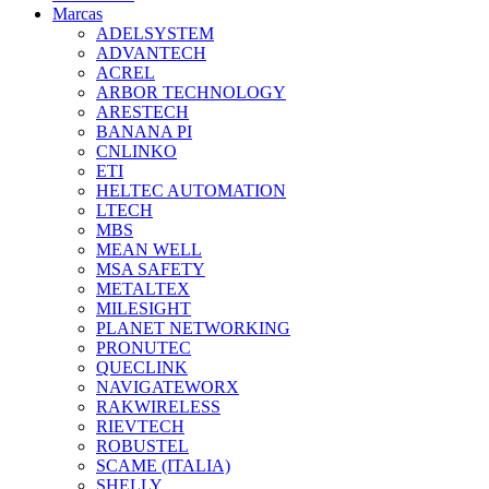
Marcas
ADELSYSTEM
ADVANTECH
ACREL
ARBOR TECHNOLOGY
ARESTECH
BANANA PI
CNLINKO
ETI
HELTEC AUTOMATION
LTECH
MBS
MEAN WELL
MSA SAFETY
METALTEX
MILESIGHT
PLANET NETWORKING
PRONUTEC
QUECLINK
NAVIGATEWORX
RAKWIRELESS
RIEVTECH
ROBUSTEL
SCAME (ITALIA)
SHELLY