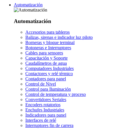
Automatización
Automatización
Accesorios para tableros
Balizas, sirenas e indicador luz piloto
Borneras y bloque terminal
Botoneras e Interruptores
Cables para sensores
Capacitación y Soporte
Caudalímetros de agua
Computadores Industriales
Contactores y relé térmico
Contadores para panel
Control de Nivel
Control para Iluminación
Control de temperatura y proceso
Convertidores Seriales
Encoders rotatorios
Enchufes Industriales
Indicadores para panel
Interfaces de relé
Interruptores fin de carrera