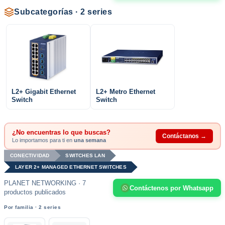
Subcategorías · 2 series
L2+ Gigabit Ethernet
L2+ Metro Ethernet
Switch
Switch
¿No encuentras lo que buscas?
Contáctanos →
Lo importamos para ti en
una semana
CONECTIVIDAD
SWITCHES LAN
LAYER 2+ MANAGED ETHERNET SWITCHES
PLANET NETWORKING · 7
Contáctenos por Whatsapp
productos publicados
Por familia · 2 series