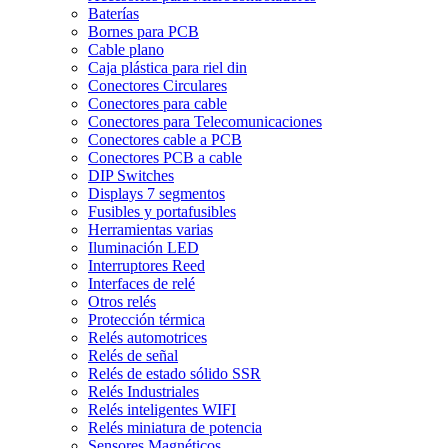
Baterías
Bornes para PCB
Cable plano
Caja plástica para riel din
Conectores Circulares
Conectores para cable
Conectores para Telecomunicaciones
Conectores cable a PCB
Conectores PCB a cable
DIP Switches
Displays 7 segmentos
Fusibles y portafusibles
Herramientas varias
Iluminación LED
Interruptores Reed
Interfaces de relé
Otros relés
Protección térmica
Relés automotrices
Relés de señal
Relés de estado sólido SSR
Relés Industriales
Relés inteligentes WIFI
Relés miniatura de potencia
Sensores Magnéticos