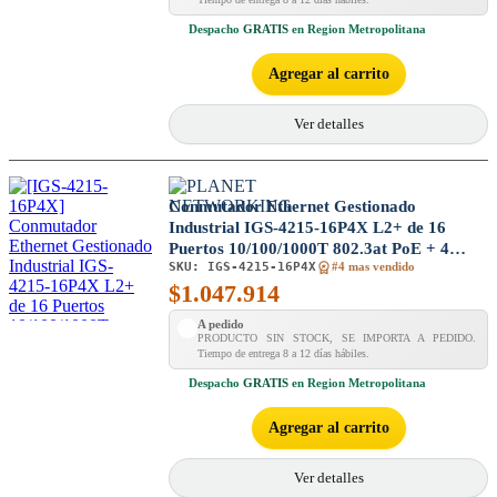
Despacho
GRATIS
en Region Metropolitana
Agregar al carrito
Ver detalles
Conmutador Ethernet Gestionado
Industrial IGS-4215-16P4X L2+ de 16
Puertos 10/100/1000T 802.3at PoE + 4
SKU:
IGS-4215-16P4X
Puertos 10G SFP+
#4 mas vendido
$
1.047.914
A pedido
PRODUCTO SIN STOCK, SE IMPORTA A PEDIDO.
Tiempo de entrega 8 a 12 días hábiles.
Despacho
GRATIS
en Region Metropolitana
Agregar al carrito
Ver detalles