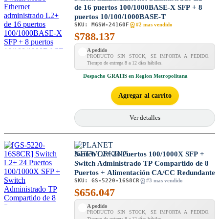
de 16 puertos 100/1000BASE-X SFP + 8
puertos 10/100/1000BASE-T
SKU:
MGSW-24160F
#2 mas vendido
$
788.137
A pedido
PRODUCTO SIN STOCK, SE IMPORTA A PEDIDO.
Tiempo de entrega 8 a 12 días hábiles.
Despacho
GRATIS
en Region Metropolitana
Agregar al carrito
Ver detalles
Switch L2+ 24 Puertos 100/1000X SFP +
Switch Administrado TP Compartido de 8
Puertos + Alimentación CA/CC Redundante
SKU:
GS-5220-16S8CR
#3 mas vendido
$
656.047
A pedido
PRODUCTO SIN STOCK, SE IMPORTA A PEDIDO.
Tiempo de entrega 8 a 12 días hábiles.