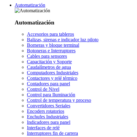
Automatización
Automatización
Accesorios para tableros
Balizas, sirenas e indicador luz piloto
Borneras y bloque terminal
Botoneras e Interruptores
Cables para sensores
Capacitación y Soporte
Caudalímetros de agua
Computadores Industriales
Contactores y relé térmico
Contadores para panel
Control de Nivel
Control para Iluminación
Control de temperatura y proceso
Convertidores Seriales
Encoders rotatorios
Enchufes Industriales
Indicadores para panel
Interfaces de relé
Interruptores fin de carrera