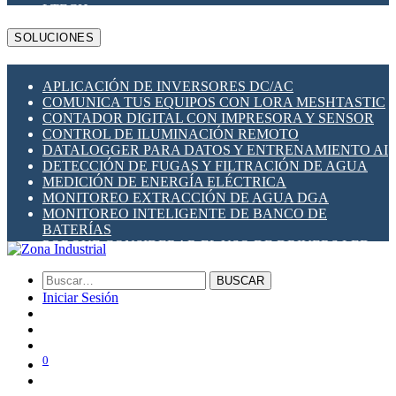
LTECH
MBS
SOLUCIONES
MEAN WELL
MSA SAFETY
METALTEX
APLICACIÓN DE INVERSORES DC/AC
MILESIGHT
COMUNICA TUS EQUIPOS CON LORA MESHTASTIC
PLANET NETWORKING
CONTADOR DIGITAL CON IMPRESORA Y SENSOR
PRONUTEC
CONTROL DE ILUMINACIÓN REMOTO
QUECLINK
DATALOGGER PARA DATOS Y ENTRENAMIENTO AI
NAVIGATEWORX
DETECCIÓN DE FUGAS Y FILTRACIÓN DE AGUA
RAKWIRELESS
MEDICIÓN DE ENERGÍA ELÉCTRICA
RIEVTECH
MONITOREO EXTRACCIÓN DE AGUA DGA
ROBUSTEL
MONITOREO INTELIGENTE DE BANCO DE
SCAME (ITALIA)
BATERÍAS
SHELLY
PORQUE CONSIDERAR EL USO DE DRIVERS LED
SIBA FUSES
RESPALDO DE ENERGÍA UPS EN TABLEROS
SOCOMEC
ZOYO
BUSCAR
ZONA INDUSTRIAL SOLAR
Iniciar Sesión
0