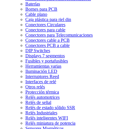
Baterías
Bornes para PCB
Cable plano
Caja plástica para riel din
Conectores Circulares
Conectores para cable
Conectores para Telecomunicaciones
Conectores cable a PCB
Conectores PCB a cable
DIP Switches
Displays 7 segmentos
Fusibles y portafusibles
Herramientas varias
Iluminación LED
Interruptores Reed
Interfaces de relé
Otros relés
Protección térmica
Relés automotrices
Relés de señal
Relés de estado sólido SSR
Relés Industriales
Relés inteligentes WIFI
Relés miniatura de potencia
Sensores Magnéticos