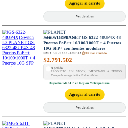
Agregar al carrito
Ver detalles
Switch L3 PLANET GS-6322-48UP4X 48
Puertos PoE++ 10/100/1000T + 4 Puertos
10G SFP+ con fuentes modulares
SKU:
GS-6322-48UP4X
#4 mas vendido
$
2.791.502
A pedido
PRODUCTO SIN STOCK, IMPORTADO A PEDIDO.
Tiempo de entrega de 8 a 12 días hábiles
Despacho
GRATIS
en Region Metropolitana
Agregar al carrito
Ver detalles