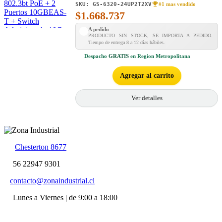
SKU:
GS-6320-24UP2T2XV
Pantalla Táctil LCD y Alimentación
#1 mas vendido
$
1.668.737
Redundante
A pedido
PRODUCTO SIN STOCK, SE IMPORTA A PEDIDO.
Tiempo de entrega 8 a 12 días hábiles.
Despacho
GRATIS
en Region Metropolitana
Agregar al carrito
Ver detalles
Chesterton 8677
56 22947 9301
contacto@zonaindustrial.cl
Lunes a Viernes | de 9:00 a 18:00