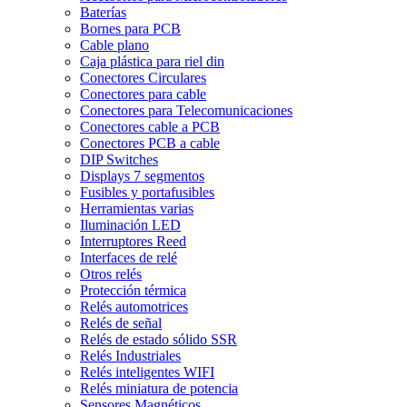
Baterías
Bornes para PCB
Cable plano
Caja plástica para riel din
Conectores Circulares
Conectores para cable
Conectores para Telecomunicaciones
Conectores cable a PCB
Conectores PCB a cable
DIP Switches
Displays 7 segmentos
Fusibles y portafusibles
Herramientas varias
Iluminación LED
Interruptores Reed
Interfaces de relé
Otros relés
Protección térmica
Relés automotrices
Relés de señal
Relés de estado sólido SSR
Relés Industriales
Relés inteligentes WIFI
Relés miniatura de potencia
Sensores Magnéticos