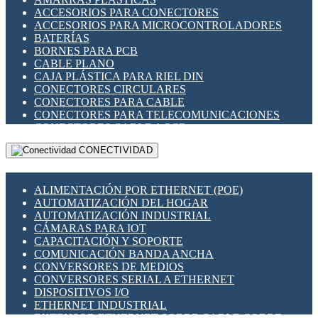
ENCHUFES INDUSTRIALES
ACCESORIOS PARA CONECTORES
INDICADORES PARA PANEL
ACCESORIOS PARA MICROCONTROLADORES
INTERFACES DE RELÉ
BATERÍAS
INTERRUPTORES FIN DE CARRERA
BORNES PARA PCB
LLAVES CONMUTADORAS
CABLE PLANO
MEDIDORES DE ENERGÍA Y TC'S DE CORRIENTE
CAJA PLÁSTICA PARA RIEL DIN
MOTORES PASO A PASO
CONECTORES CIRCULARES
PANTALLAS HMI
CONECTORES PARA CABLE
PLC -CONTROLADORES LÓGICO PROGRAMABLES
CONECTORES PARA TELECOMUNICACIONES
PROGRAMADORES DE HORARIO
CONECTORES CABLE A PCB
PROTECCIÓN ELÉCTRICA
CONECTORES PCB A CABLE
RELÉS DE PROTECCIÓN
CONECTIVIDAD
DIP SWITCHES
SENSORES CAPACITIVOS
DISPLAYS 7 SEGMENTOS
SENSORES DE POSICIÓN LINEAL
FUSIBLES Y PORTAFUSIBLES
SENSORES FOTOELÉCTRICOS
ALIMENTACIÓN POR ETHERNET (POE)
HERRAMIENTAS VARIAS
SENSORES INDUCTIVOS
AUTOMATIZACIÓN DEL HOGAR
ILUMINACIÓN LED
TEMPORIZADORES
AUTOMATIZACIÓN INDUSTRIAL
INTERRUPTORES REED
VARIACS
CÁMARAS PARA IOT
INTERFACES DE RELÉ
VARIADORES DE FRECUENCIA [VDF]
CAPACITACIÓN Y SOPORTE
OTROS RELÉS
SECCIONADORES - INTERRUPTORES
COMUNICACIÓN BANDA ANCHA
PROTECCIÓN TÉRMICA
MAQUINARIA
CONVERSORES DE MEDIOS
RELÉS AUTOMOTRICES
CONVERSORES SERIAL A ETHERNET
RELÉS DE SEÑAL
DISPOSITIVOS I/O
RELÉS DE ESTADO SÓLIDO SSR
ETHERNET INDUSTRIAL
RELÉS INDUSTRIALES
EXTENSOR ETHERNET SOBRE CABLE COBRE