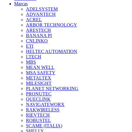
Marcas
ADELSYSTEM
ADVANTECH
ACREL
ARBOR TECHNOLOGY
ARESTECH
BANANA PI
CNLINKO
ETI
HELTEC AUTOMATION
LTECH
MBS
MEAN WELL
MSA SAFETY
METALTEX
MILESIGHT
PLANET NETWORKING
PRONUTEC
QUECLINK
NAVIGATEWORX
RAKWIRELESS
RIEVTECH
ROBUSTEL
SCAME (ITALIA)
SHELLY