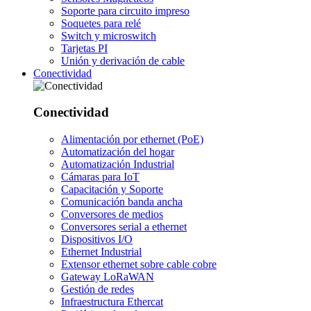
Soporte para circuito impreso
Soquetes para relé
Switch y microswitch
Tarjetas PI
Unión y derivación de cable
Conectividad
Conectividad
Alimentación por ethernet (PoE)
Automatización del hogar
Automatización Industrial
Cámaras para IoT
Capacitación y Soporte
Comunicación banda ancha
Conversores de medios
Conversores serial a ethernet
Dispositivos I/O
Ethernet Industrial
Extensor ethernet sobre cable cobre
Gateway LoRaWAN
Gestión de redes
Infraestructura Ethercat