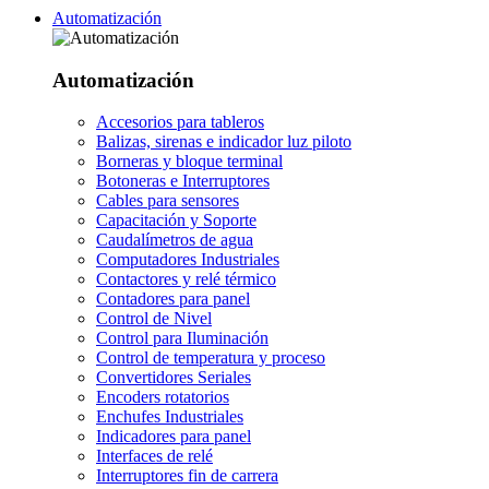
Automatización
Automatización
Accesorios para tableros
Balizas, sirenas e indicador luz piloto
Borneras y bloque terminal
Botoneras e Interruptores
Cables para sensores
Capacitación y Soporte
Caudalímetros de agua
Computadores Industriales
Contactores y relé térmico
Contadores para panel
Control de Nivel
Control para Iluminación
Control de temperatura y proceso
Convertidores Seriales
Encoders rotatorios
Enchufes Industriales
Indicadores para panel
Interfaces de relé
Interruptores fin de carrera