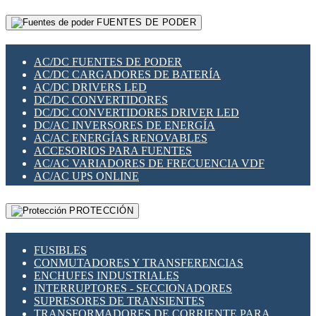
RELÉS INTELIGENTES WIFI
GATEWAY LORAWAN
RELÉS MINIATURA DE POTENCIA
FUENTES DE PODER
GESTIÓN DE REDES
SENSORES MAGNÉTICOS
INFRAESTRUCTURA ETHERCAT
SOPORTE PARA CIRCUITO IMPRESO
PERIFÉRICOS DE RED
SOQUETES PARA RELÉ
AC/DC FUENTES DE PODER
PLACAS MODULARES IOT
SWITCH Y MICROSWITCH
AC/DC CARGADORES DE BATERÍA
SWITCHES Y REDES WIFI
TARJETAS PI
AC/DC DRIVERS LED
SOLUCIONES IOT
UNIÓN Y DERIVACIÓN DE CABLE
DC/DC CONVERTIDORES
SOLUCIONES LORAWAN
DC/DC CONVERTIDORES DRIVER LED
SOLUCIONES RED CELULAR
DC/AC INVERSORES DE ENERGÍA
SEGURIDAD PARA REDES
AC/AC ENERGÍAS RENOVABLES
SWITCHES LAN
ACCESORIOS PARA FUENTES
TELEFONÍA IP (VOIP)
AC/AC VARIADORES DE FRECUENCIA VDF
VIGILANCIA IP (CCTV)
AC/AC UPS ONLINE
MESHTASTIC
PROTECCIÓN
FUSIBLES
CONMUTADORES Y TRANSFERENCIAS
ENCHUFES INDUSTRIALES
INTERRUPTORES - SECCIONADORES
SUPRESORES DE TRANSIENTES
TRANSFORMADORES DE CORRIENTE PARA