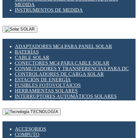
MEDIDA
INSTRUMENTOS DE MEDIDA
SOLAR
ADAPTADORES MC4 PARA PANEL SOLAR
BATERÍAS
CABLE SOLAR
CONECTORES MC4 PARA CABLE SOLAR
CONMUTADORES Y TRANSFERENCIAS PARA DC
CONTROLADORES DE CARGA SOLAR
ESTACIÓN DE ENERGÍA
FUSIBLES FOTOVOLTÁICOS
HERRAMIENTAS SOLARES
INTERRUPTORES AUTOMÁTICOS SOLARES
INTERRUPTORES - SECCIONADORES
FOTOVOLTÁICOS
TECNOLOGÍA
MONTAJE PANEL SOLAR
PORTA FUSIBLES Y SECCIONADORES
FOTOVOLTAICOS
ACCESORIOS
SUPRESOR DE TRANSIENTES SPDS PARA
COMPUTO
APLICACIONES FOTOVOLTAICAS