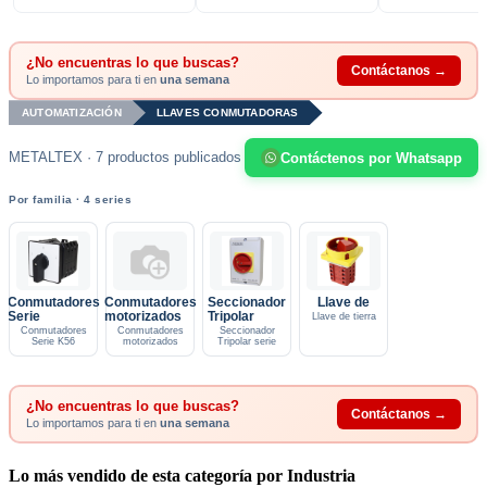
¿No encuentras lo que buscas?
Contáctanos →
Lo importamos para ti en
una semana
AUTOMATIZACIÓN
LLAVES CONMUTADORAS
METALTEX · 7 productos publicados
Contáctenos por Whatsapp
Por familia · 4 series
Conmutadores
Conmutadores
Seccionador
Llave de
Serie
motorizados
Tripolar
Llave de tierra
Conmutadores
Conmutadores
Seccionador
Serie K56
motorizados
Tripolar serie
¿No encuentras lo que buscas?
Contáctanos →
Lo importamos para ti en
una semana
Lo más vendido de esta categoría por Industria