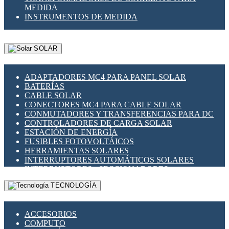
MEDIDA
INSTRUMENTOS DE MEDIDA
SOLAR
ADAPTADORES MC4 PARA PANEL SOLAR
BATERÍAS
CABLE SOLAR
CONECTORES MC4 PARA CABLE SOLAR
CONMUTADORES Y TRANSFERENCIAS PARA DC
CONTROLADORES DE CARGA SOLAR
ESTACIÓN DE ENERGÍA
FUSIBLES FOTOVOLTÁICOS
HERRAMIENTAS SOLARES
INTERRUPTORES AUTOMÁTICOS SOLARES
INTERRUPTORES - SECCIONADORES
FOTOVOLTÁICOS
TECNOLOGÍA
MONTAJE PANEL SOLAR
PORTA FUSIBLES Y SECCIONADORES
FOTOVOLTAICOS
ACCESORIOS
SUPRESOR DE TRANSIENTES SPDS PARA
COMPUTO
APLICACIONES FOTOVOLTAICAS