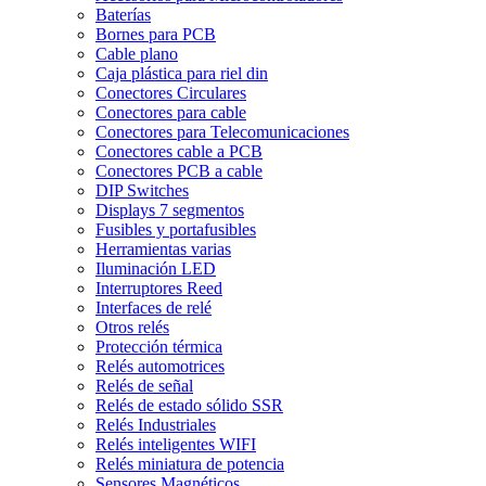
Baterías
Bornes para PCB
Cable plano
Caja plástica para riel din
Conectores Circulares
Conectores para cable
Conectores para Telecomunicaciones
Conectores cable a PCB
Conectores PCB a cable
DIP Switches
Displays 7 segmentos
Fusibles y portafusibles
Herramientas varias
Iluminación LED
Interruptores Reed
Interfaces de relé
Otros relés
Protección térmica
Relés automotrices
Relés de señal
Relés de estado sólido SSR
Relés Industriales
Relés inteligentes WIFI
Relés miniatura de potencia
Sensores Magnéticos