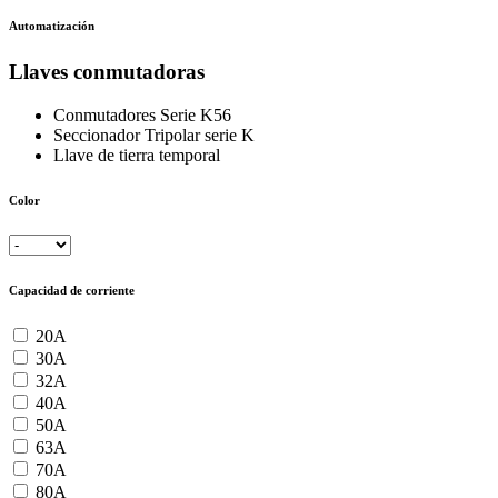
Automatización
Llaves conmutadoras
Conmutadores Serie K56
Seccionador Tripolar serie K
Llave de tierra temporal
Color
Capacidad de corriente
20A
30A
32A
40A
50A
63A
70A
80A