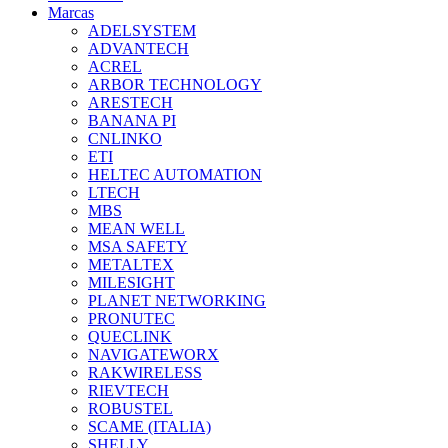
Marcas
ADELSYSTEM
ADVANTECH
ACREL
ARBOR TECHNOLOGY
ARESTECH
BANANA PI
CNLINKO
ETI
HELTEC AUTOMATION
LTECH
MBS
MEAN WELL
MSA SAFETY
METALTEX
MILESIGHT
PLANET NETWORKING
PRONUTEC
QUECLINK
NAVIGATEWORX
RAKWIRELESS
RIEVTECH
ROBUSTEL
SCAME (ITALIA)
SHELLY