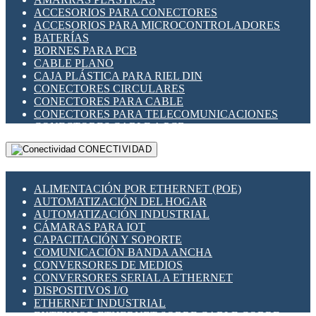
ENCHUFES INDUSTRIALES
ACCESORIOS PARA CONECTORES
INDICADORES PARA PANEL
ACCESORIOS PARA MICROCONTROLADORES
INTERFACES DE RELÉ
BATERÍAS
INTERRUPTORES FIN DE CARRERA
BORNES PARA PCB
LLAVES CONMUTADORAS
CABLE PLANO
MEDIDORES DE ENERGÍA Y TC'S DE CORRIENTE
CAJA PLÁSTICA PARA RIEL DIN
MOTORES PASO A PASO
CONECTORES CIRCULARES
PANTALLAS HMI
CONECTORES PARA CABLE
PLC -CONTROLADORES LÓGICO PROGRAMABLES
CONECTORES PARA TELECOMUNICACIONES
PROGRAMADORES DE HORARIO
CONECTORES CABLE A PCB
PROTECCIÓN ELÉCTRICA
CONECTORES PCB A CABLE
RELÉS DE PROTECCIÓN
CONECTIVIDAD
DIP SWITCHES
SENSORES CAPACITIVOS
DISPLAYS 7 SEGMENTOS
SENSORES DE POSICIÓN LINEAL
FUSIBLES Y PORTAFUSIBLES
SENSORES FOTOELÉCTRICOS
ALIMENTACIÓN POR ETHERNET (POE)
HERRAMIENTAS VARIAS
SENSORES INDUCTIVOS
AUTOMATIZACIÓN DEL HOGAR
ILUMINACIÓN LED
TEMPORIZADORES
AUTOMATIZACIÓN INDUSTRIAL
INTERRUPTORES REED
VARIACS
CÁMARAS PARA IOT
INTERFACES DE RELÉ
VARIADORES DE FRECUENCIA [VDF]
CAPACITACIÓN Y SOPORTE
OTROS RELÉS
SECCIONADORES - INTERRUPTORES
COMUNICACIÓN BANDA ANCHA
PROTECCIÓN TÉRMICA
MAQUINARIA
CONVERSORES DE MEDIOS
RELÉS AUTOMOTRICES
CONVERSORES SERIAL A ETHERNET
RELÉS DE SEÑAL
DISPOSITIVOS I/O
RELÉS DE ESTADO SÓLIDO SSR
ETHERNET INDUSTRIAL
RELÉS INDUSTRIALES
EXTENSOR ETHERNET SOBRE CABLE COBRE