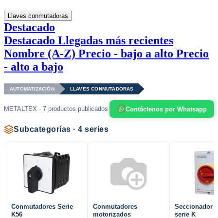
Llaves conmutadoras
Destacado
Destacado
Llegadas más recientes
Nombre (A-Z)
Precio - bajo a alto
Precio
- alto a bajo
AUTOMATIZACIÓN
LLAVES CONMUTADORAS
METALTEX · 7 productos publicados
Contáctenos por Whatsapp
Subcategorías · 4 series
Conmutadores Serie
Conmutadores
Seccionador T
K56
motorizados
serie K