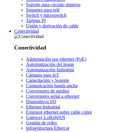
Soporte para circuito impreso
Soquetes para relé
Switch y microswitch
Tarjetas PI
Unión y derivación de cable
Conectividad
Conectividad
Alimentación por ethernet (PoE)
Automatización del hogar
Automatización Industrial
Cámaras para IoT
Capacitación y Soporte
Comunicación banda ancha
Conversores de medios
Conversores serial a ethernet
Dispositivos I/O
Ethernet Industrial
Extensor ethernet sobre cable cobre
Gateway LoRaWAN
Gestión de redes
Infraestructura Ethercat