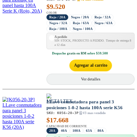
$
9.520
COLOR
Rojo / 20A
Negro / 20A
Rojo / 32A
Negro / 32A
Rojo / 63A
Negro / 63A
Rojo / 100A
Negro / 100A
A pedido
SIN STOCK, PRODUCTO A PEDIDO. Tiempo de entrega 8
a 12 días
Despacho
gratis en RM
sobre $59.500
Agregar al carrito
Ver detalles
LLave conmutadora para panel 3
posiciones 1-0-2 hasta 100A serie K56
SKU:
K056-20-3P
#3 mas vendido
$
17.668
CAPACIDAD DE CORRIENTE
20A
40A
100A
63A
80A