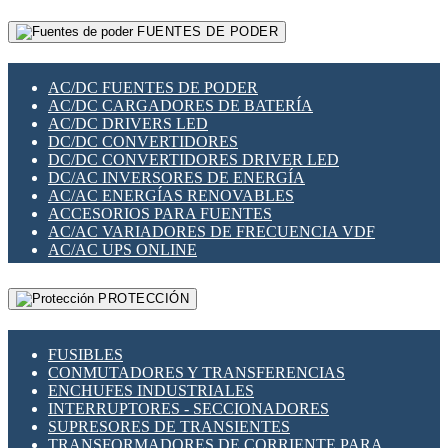
RELÉS INTELIGENTES WIFI
GATEWAY LORAWAN
RELÉS MINIATURA DE POTENCIA
FUENTES DE PODER
GESTIÓN DE REDES
SENSORES MAGNÉTICOS
INFRAESTRUCTURA ETHERCAT
SOPORTE PARA CIRCUITO IMPRESO
PERIFÉRICOS DE RED
SOQUETES PARA RELÉ
AC/DC FUENTES DE PODER
PLACAS MODULARES IOT
SWITCH Y MICROSWITCH
AC/DC CARGADORES DE BATERÍA
SWITCHES Y REDES WIFI
TARJETAS PI
AC/DC DRIVERS LED
SOLUCIONES IOT
UNIÓN Y DERIVACIÓN DE CABLE
DC/DC CONVERTIDORES
SOLUCIONES LORAWAN
DC/DC CONVERTIDORES DRIVER LED
SOLUCIONES RED CELULAR
DC/AC INVERSORES DE ENERGÍA
SEGURIDAD PARA REDES
AC/AC ENERGÍAS RENOVABLES
SWITCHES LAN
ACCESORIOS PARA FUENTES
TELEFONÍA IP (VOIP)
AC/AC VARIADORES DE FRECUENCIA VDF
VIGILANCIA IP (CCTV)
AC/AC UPS ONLINE
MESHTASTIC
PROTECCIÓN
FUSIBLES
CONMUTADORES Y TRANSFERENCIAS
ENCHUFES INDUSTRIALES
INTERRUPTORES - SECCIONADORES
SUPRESORES DE TRANSIENTES
TRANSFORMADORES DE CORRIENTE PARA