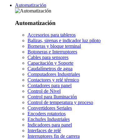
Automatización
Automatización
Accesorios para tableros
Balizas, sirenas e indicador luz piloto
Borneras y bloque terminal
Botoneras e Interruptores
Cables para sensores
Capacitación y Soporte
Caudalímetros de agua
Computadores Industriales
Contactores y relé térmico
Contadores para panel
Control de Nivel
Control para Iluminación
Control de temperatura y proceso
Convertidores Seriales
Encoders rotatorios
Enchufes Industriales
Indicadores para panel
Interfaces de relé
Interruptores fin de carrera