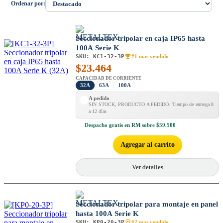
Ordenar por:
Seccionador tripolar en caja IP65 hasta
100A Serie K
SKU:
KC1-32-3P
#1 mas vendido
$
23.464
CAPACIDAD DE CORRIENTE
32A
63A
100A
A pedido
SIN STOCK, PRODUCTO A PEDIDO. Tiempo de entrega 8
a 12 días
Despacho
gratis en RM
sobre $59.500
Agregar al carrito
Ver detalles
Seccionador tripolar para montaje en panel
hasta 100A Serie K
SKU:
KP0-20-3P
#2 mas vendido