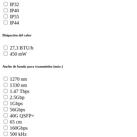
IP32
IP40
IP55
IP44
Disipación del calor
27,3 BTU/h
450 mW
Ancho de banda para transmisión (máx.)
1270 nm
1330 nm
1.47 Tbps
2.5Gbp
1Gbps
56Gbps
40G QSFP+
65 cm
160Gbps
500 kHz