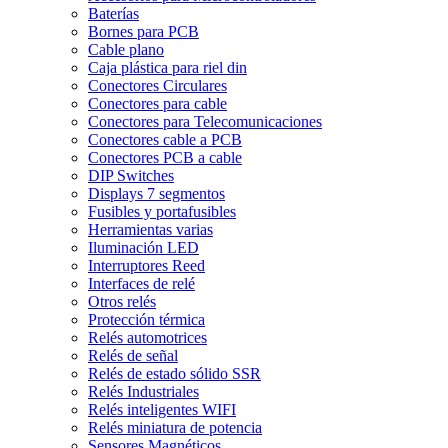
Baterías
Bornes para PCB
Cable plano
Caja plástica para riel din
Conectores Circulares
Conectores para cable
Conectores para Telecomunicaciones
Conectores cable a PCB
Conectores PCB a cable
DIP Switches
Displays 7 segmentos
Fusibles y portafusibles
Herramientas varias
Iluminación LED
Interruptores Reed
Interfaces de relé
Otros relés
Protección térmica
Relés automotrices
Relés de señal
Relés de estado sólido SSR
Relés Industriales
Relés inteligentes WIFI
Relés miniatura de potencia
Sensores Magnéticos