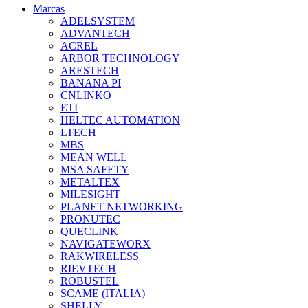
Marcas
ADELSYSTEM
ADVANTECH
ACREL
ARBOR TECHNOLOGY
ARESTECH
BANANA PI
CNLINKO
ETI
HELTEC AUTOMATION
LTECH
MBS
MEAN WELL
MSA SAFETY
METALTEX
MILESIGHT
PLANET NETWORKING
PRONUTEC
QUECLINK
NAVIGATEWORX
RAKWIRELESS
RIEVTECH
ROBUSTEL
SCAME (ITALIA)
SHELLY