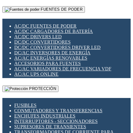
RELÉS INTELIGENTES WIFI
GATEWAY LORAWAN
RELÉS MINIATURA DE POTENCIA
FUENTES DE PODER
GESTIÓN DE REDES
SENSORES MAGNÉTICOS
INFRAESTRUCTURA ETHERCAT
SOPORTE PARA CIRCUITO IMPRESO
PERIFÉRICOS DE RED
SOQUETES PARA RELÉ
AC/DC FUENTES DE PODER
PLACAS MODULARES IOT
SWITCH Y MICROSWITCH
AC/DC CARGADORES DE BATERÍA
SWITCHES Y REDES WIFI
TARJETAS PI
AC/DC DRIVERS LED
SOLUCIONES IOT
UNIÓN Y DERIVACIÓN DE CABLE
DC/DC CONVERTIDORES
SOLUCIONES LORAWAN
DC/DC CONVERTIDORES DRIVER LED
SOLUCIONES RED CELULAR
DC/AC INVERSORES DE ENERGÍA
SEGURIDAD PARA REDES
AC/AC ENERGÍAS RENOVABLES
SWITCHES LAN
ACCESORIOS PARA FUENTES
TELEFONÍA IP (VOIP)
AC/AC VARIADORES DE FRECUENCIA VDF
VIGILANCIA IP (CCTV)
AC/AC UPS ONLINE
MESHTASTIC
PROTECCIÓN
FUSIBLES
CONMUTADORES Y TRANSFERENCIAS
ENCHUFES INDUSTRIALES
INTERRUPTORES - SECCIONADORES
SUPRESORES DE TRANSIENTES
TRANSFORMADORES DE CORRIENTE PARA