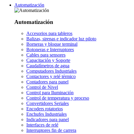
Automatización
Automatización
Accesorios para tableros
Balizas, sirenas e indicador luz piloto
Borneras y bloque terminal
Botoneras e Interruptores
Cables para sensores
Capacitación y Soporte
Caudalímetros de agua
Computadores Industriales
Contactores y relé térmico
Contadores para panel
Control de Nivel
Control para Iluminación
Control de temperatura y proceso
Convertidores Seriales
Encoders rotatorios
Enchufes Industriales
Indicadores para panel
Interfaces de relé
Interruptores fin de carrera