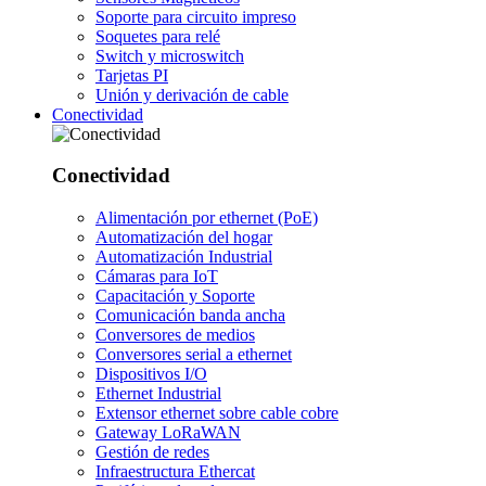
Soporte para circuito impreso
Soquetes para relé
Switch y microswitch
Tarjetas PI
Unión y derivación de cable
Conectividad
Conectividad
Alimentación por ethernet (PoE)
Automatización del hogar
Automatización Industrial
Cámaras para IoT
Capacitación y Soporte
Comunicación banda ancha
Conversores de medios
Conversores serial a ethernet
Dispositivos I/O
Ethernet Industrial
Extensor ethernet sobre cable cobre
Gateway LoRaWAN
Gestión de redes
Infraestructura Ethercat