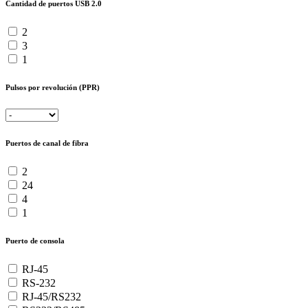
Cantidad de puertos USB 2.0
2
3
1
Pulsos por revolución (PPR)
Puertos de canal de fibra
2
24
4
1
Puerto de consola
RJ-45
RS-232
RJ-45/RS232