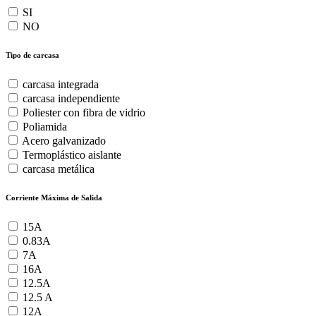
SI
NO
Tipo de carcasa
carcasa integrada
carcasa independiente
Poliester con fibra de vidrio
Poliamida
Acero galvanizado
Termoplástico aislante
carcasa metálica
Corriente Máxima de Salida
15A
0.83A
7A
16A
12.5A
12.5 A
12A