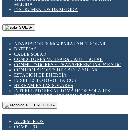
MEDIDA
INSTRUMENTOS DE MEDIDA
SOLAR
ADAPTADORES MC4 PARA PANEL SOLAR
BATERÍAS
CABLE SOLAR
CONECTORES MC4 PARA CABLE SOLAR
CONMUTADORES Y TRANSFERENCIAS PARA DC
CONTROLADORES DE CARGA SOLAR
ESTACIÓN DE ENERGÍA
FUSIBLES FOTOVOLTÁICOS
HERRAMIENTAS SOLARES
INTERRUPTORES AUTOMÁTICOS SOLARES
INTERRUPTORES - SECCIONADORES
FOTOVOLTÁICOS
TECNOLOGÍA
MONTAJE PANEL SOLAR
PORTA FUSIBLES Y SECCIONADORES
FOTOVOLTAICOS
ACCESORIOS
SUPRESOR DE TRANSIENTES SPDS PARA
COMPUTO
APLICACIONES FOTOVOLTAICAS