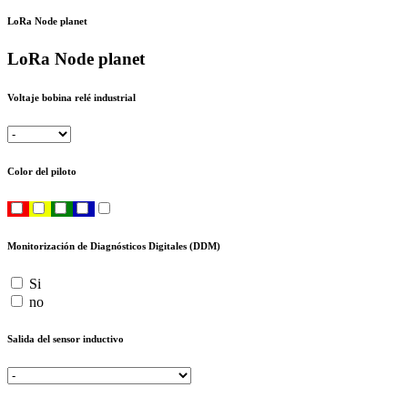
LoRa Node planet
LoRa Node planet
Voltaje bobina relé industrial
Color del piloto
Monitorización de Diagnósticos Digitales (DDM)
Si
no
Salida del sensor inductivo