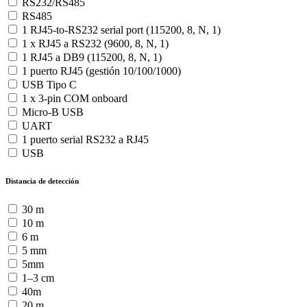
RS232/RS485
RS485
1 RJ45-to-RS232 serial port (115200, 8, N, 1)
1 x RJ45 a RS232 (9600, 8, N, 1)
1 RJ45 a DB9 (115200, 8, N, 1)
1 puerto RJ45 (gestión 10/100/1000)
USB Tipo C
1 x 3-pin COM onboard
Micro-B USB
UART
1 puerto serial RS232 a RJ45
USB
Distancia de detección
30 m
10 m
6 m
5 mm
5mm
1–3 cm
40m
20 m