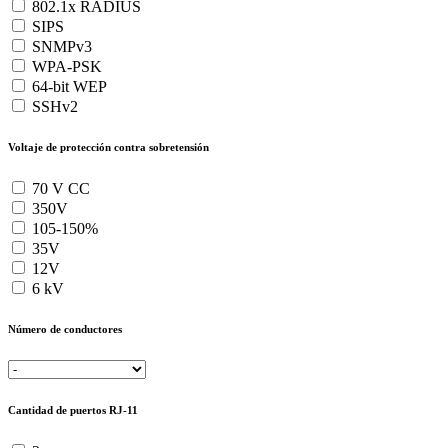
802.1x RADIUS
SIPS
SNMPv3
WPA-PSK
64-bit WEP
SSHv2
Voltaje de protección contra sobretensión
70 V CC
350V
105-150%
35V
12V
6 kV
Número de conductores
Cantidad de puertos RJ-11