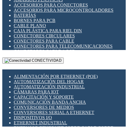
ENCHUFES INDUSTRIALES
ACCESORIOS PARA CONECTORES
INDICADORES PARA PANEL
ACCESORIOS PARA MICROCONTROLADORES
INTERFACES DE RELÉ
BATERÍAS
INTERRUPTORES FIN DE CARRERA
BORNES PARA PCB
LLAVES CONMUTADORAS
CABLE PLANO
MEDIDORES DE ENERGÍA Y TC'S DE CORRIENTE
CAJA PLÁSTICA PARA RIEL DIN
MOTORES PASO A PASO
CONECTORES CIRCULARES
PANTALLAS HMI
CONECTORES PARA CABLE
PLC -CONTROLADORES LÓGICO PROGRAMABLES
CONECTORES PARA TELECOMUNICACIONES
PROGRAMADORES DE HORARIO
CONECTORES CABLE A PCB
PROTECCIÓN ELÉCTRICA
CONECTORES PCB A CABLE
RELÉS DE PROTECCIÓN
CONECTIVIDAD
DIP SWITCHES
SENSORES CAPACITIVOS
DISPLAYS 7 SEGMENTOS
SENSORES DE POSICIÓN LINEAL
FUSIBLES Y PORTAFUSIBLES
SENSORES FOTOELÉCTRICOS
ALIMENTACIÓN POR ETHERNET (POE)
HERRAMIENTAS VARIAS
SENSORES INDUCTIVOS
AUTOMATIZACIÓN DEL HOGAR
ILUMINACIÓN LED
TEMPORIZADORES
AUTOMATIZACIÓN INDUSTRIAL
INTERRUPTORES REED
VARIACS
CÁMARAS PARA IOT
INTERFACES DE RELÉ
VARIADORES DE FRECUENCIA [VDF]
CAPACITACIÓN Y SOPORTE
OTROS RELÉS
SECCIONADORES - INTERRUPTORES
COMUNICACIÓN BANDA ANCHA
PROTECCIÓN TÉRMICA
MAQUINARIA
CONVERSORES DE MEDIOS
RELÉS AUTOMOTRICES
CONVERSORES SERIAL A ETHERNET
RELÉS DE SEÑAL
DISPOSITIVOS I/O
RELÉS DE ESTADO SÓLIDO SSR
ETHERNET INDUSTRIAL
RELÉS INDUSTRIALES
EXTENSOR ETHERNET SOBRE CABLE COBRE