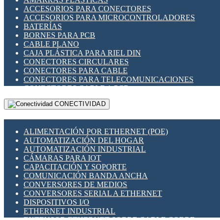
ENCHUFES INDUSTRIALES
ACCESORIOS PARA CONECTORES
INDICADORES PARA PANEL
ACCESORIOS PARA MICROCONTROLADORES
INTERFACES DE RELÉ
BATERÍAS
INTERRUPTORES FIN DE CARRERA
BORNES PARA PCB
LLAVES CONMUTADORAS
CABLE PLANO
MEDIDORES DE ENERGÍA Y TC'S DE CORRIENTE
CAJA PLÁSTICA PARA RIEL DIN
MOTORES PASO A PASO
CONECTORES CIRCULARES
PANTALLAS HMI
CONECTORES PARA CABLE
PLC -CONTROLADORES LÓGICO PROGRAMABLES
CONECTORES PARA TELECOMUNICACIONES
PROGRAMADORES DE HORARIO
CONECTORES CABLE A PCB
PROTECCIÓN ELÉCTRICA
CONECTORES PCB A CABLE
RELÉS DE PROTECCIÓN
CONECTIVIDAD
DIP SWITCHES
SENSORES CAPACITIVOS
DISPLAYS 7 SEGMENTOS
SENSORES DE POSICIÓN LINEAL
FUSIBLES Y PORTAFUSIBLES
SENSORES FOTOELÉCTRICOS
ALIMENTACIÓN POR ETHERNET (POE)
HERRAMIENTAS VARIAS
SENSORES INDUCTIVOS
AUTOMATIZACIÓN DEL HOGAR
ILUMINACIÓN LED
TEMPORIZADORES
AUTOMATIZACIÓN INDUSTRIAL
INTERRUPTORES REED
VARIACS
CÁMARAS PARA IOT
INTERFACES DE RELÉ
VARIADORES DE FRECUENCIA [VDF]
CAPACITACIÓN Y SOPORTE
OTROS RELÉS
SECCIONADORES - INTERRUPTORES
COMUNICACIÓN BANDA ANCHA
PROTECCIÓN TÉRMICA
MAQUINARIA
CONVERSORES DE MEDIOS
RELÉS AUTOMOTRICES
CONVERSORES SERIAL A ETHERNET
RELÉS DE SEÑAL
DISPOSITIVOS I/O
RELÉS DE ESTADO SÓLIDO SSR
ETHERNET INDUSTRIAL
RELÉS INDUSTRIALES
EXTENSOR ETHERNET SOBRE CABLE COBRE