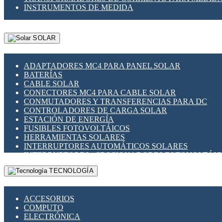
INSTRUMENTOS DE MEDIDA
SOLAR
ADAPTADORES MC4 PARA PANEL SOLAR
BATERÍAS
CABLE SOLAR
CONECTORES MC4 PARA CABLE SOLAR
CONMUTADORES Y TRANSFERENCIAS PARA DC
CONTROLADORES DE CARGA SOLAR
ESTACIÓN DE ENERGÍA
FUSIBLES FOTOVOLTÁICOS
HERRAMIENTAS SOLARES
INTERRUPTORES AUTOMÁTICOS SOLARES
INTERRUPTORES - SECCIONADORES FOTOVOLTÁI
MONTAJE PANEL SOLAR
TECNOLOGÍA
PORTA FUSIBLES Y SECCIONADORES FOTOVOLTAI
SUPRESOR DE TRANSIENTES SPDS PARA APLICACI
ACCESORIOS
COMPUTO
ELECTRÓNICA