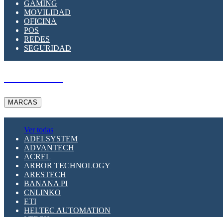
GAMING
MOVILIDAD
OFICINA
POS
REDES
SEGURIDAD
A PEDIDO
MARCAS
Ver todas
ADELSYSTEM
ADVANTECH
ACREL
ARBOR TECHNOLOGY
ARESTECH
BANANA PI
CNLINKO
ETI
HELTEC AUTOMATION
LTECH