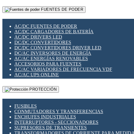
RELÉS INTELIGENTES WIFI
GATEWAY LORAWAN
RELÉS MINIATURA DE POTENCIA
FUENTES DE PODER
GESTIÓN DE REDES
SENSORES MAGNÉTICOS
INFRAESTRUCTURA ETHERCAT
SOPORTE PARA CIRCUITO IMPRESO
PERIFÉRICOS DE RED
SOQUETES PARA RELÉ
AC/DC FUENTES DE PODER
PLACAS MODULARES IOT
SWITCH Y MICROSWITCH
AC/DC CARGADORES DE BATERÍA
SWITCHES Y REDES WIFI
TARJETAS PI
AC/DC DRIVERS LED
SOLUCIONES IOT
UNIÓN Y DERIVACIÓN DE CABLE
DC/DC CONVERTIDORES
SOLUCIONES LORAWAN
DC/DC CONVERTIDORES DRIVER LED
SOLUCIONES RED CELULAR
DC/AC INVERSORES DE ENERGÍA
SEGURIDAD PARA REDES
AC/AC ENERGÍAS RENOVABLES
SWITCHES LAN
ACCESORIOS PARA FUENTES
TELEFONÍA IP (VOIP)
AC/AC VARIADORES DE FRECUENCIA VDF
VIGILANCIA IP (CCTV)
AC/AC UPS ONLINE
MESHTASTIC
PROTECCIÓN
FUSIBLES
CONMUTADORES Y TRANSFERENCIAS
ENCHUFES INDUSTRIALES
INTERRUPTORES - SECCIONADORES
SUPRESORES DE TRANSIENTES
TRANSFORMADORES DE CORRIENTE PARA MEDID