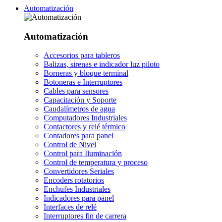
Automatización
Automatización
Accesorios para tableros
Balizas, sirenas e indicador luz piloto
Borneras y bloque terminal
Botoneras e Interruptores
Cables para sensores
Capacitación y Soporte
Caudalímetros de agua
Computadores Industriales
Contactores y relé térmico
Contadores para panel
Control de Nivel
Control para Iluminación
Control de temperatura y proceso
Convertidores Seriales
Encoders rotatorios
Enchufes Industriales
Indicadores para panel
Interfaces de relé
Interruptores fin de carrera