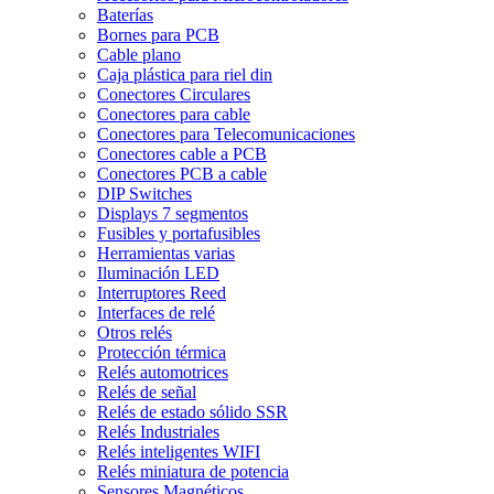
Baterías
Bornes para PCB
Cable plano
Caja plástica para riel din
Conectores Circulares
Conectores para cable
Conectores para Telecomunicaciones
Conectores cable a PCB
Conectores PCB a cable
DIP Switches
Displays 7 segmentos
Fusibles y portafusibles
Herramientas varias
Iluminación LED
Interruptores Reed
Interfaces de relé
Otros relés
Protección térmica
Relés automotrices
Relés de señal
Relés de estado sólido SSR
Relés Industriales
Relés inteligentes WIFI
Relés miniatura de potencia
Sensores Magnéticos