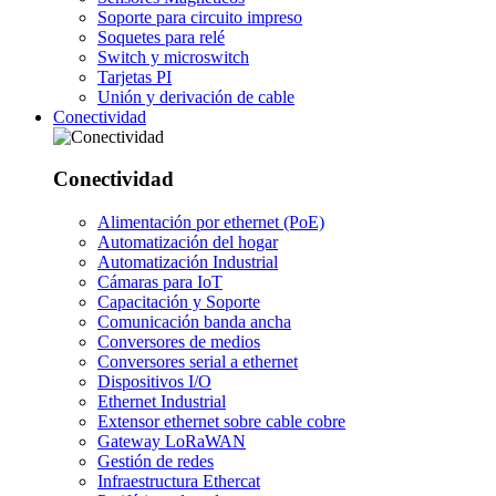
Soporte para circuito impreso
Soquetes para relé
Switch y microswitch
Tarjetas PI
Unión y derivación de cable
Conectividad
Conectividad
Alimentación por ethernet (PoE)
Automatización del hogar
Automatización Industrial
Cámaras para IoT
Capacitación y Soporte
Comunicación banda ancha
Conversores de medios
Conversores serial a ethernet
Dispositivos I/O
Ethernet Industrial
Extensor ethernet sobre cable cobre
Gateway LoRaWAN
Gestión de redes
Infraestructura Ethercat