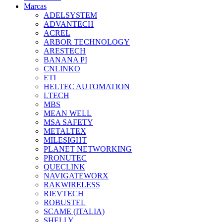
Marcas
ADELSYSTEM
ADVANTECH
ACREL
ARBOR TECHNOLOGY
ARESTECH
BANANA PI
CNLINKO
ETI
HELTEC AUTOMATION
LTECH
MBS
MEAN WELL
MSA SAFETY
METALTEX
MILESIGHT
PLANET NETWORKING
PRONUTEC
QUECLINK
NAVIGATEWORX
RAKWIRELESS
RIEVTECH
ROBUSTEL
SCAME (ITALIA)
SHELLY