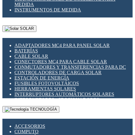
MEDIDA
INSTRUMENTOS DE MEDIDA
SOLAR
ADAPTADORES MC4 PARA PANEL SOLAR
BATERÍAS
CABLE SOLAR
CONECTORES MC4 PARA CABLE SOLAR
CONMUTADORES Y TRANSFERENCIAS PARA DC
CONTROLADORES DE CARGA SOLAR
ESTACIÓN DE ENERGÍA
FUSIBLES FOTOVOLTÁICOS
HERRAMIENTAS SOLARES
INTERRUPTORES AUTOMÁTICOS SOLARES
INTERRUPTORES - SECCIONADORES
FOTOVOLTÁICOS
TECNOLOGÍA
MONTAJE PANEL SOLAR
PORTA FUSIBLES Y SECCIONADORES
FOTOVOLTAICOS
ACCESORIOS
SUPRESOR DE TRANSIENTES SPDS PARA
COMPUTO
APLICACIONES FOTOVOLTAICAS