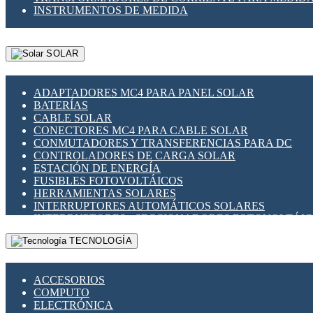
INSTRUMENTOS DE MEDIDA
SOLAR
ADAPTADORES MC4 PARA PANEL SOLAR
BATERÍAS
CABLE SOLAR
CONECTORES MC4 PARA CABLE SOLAR
CONMUTADORES Y TRANSFERENCIAS PARA DC
CONTROLADORES DE CARGA SOLAR
ESTACIÓN DE ENERGÍA
FUSIBLES FOTOVOLTÁICOS
HERRAMIENTAS SOLARES
INTERRUPTORES AUTOMÁTICOS SOLARES
INTERRUPTORES - SECCIONADORES FOTOVOLTÁI
MONTAJE PANEL SOLAR
TECNOLOGÍA
PORTA FUSIBLES Y SECCIONADORES FOTOVOLTAI
SUPRESOR DE TRANSIENTES SPDS PARA APLICACI
ACCESORIOS
COMPUTO
ELECTRÓNICA