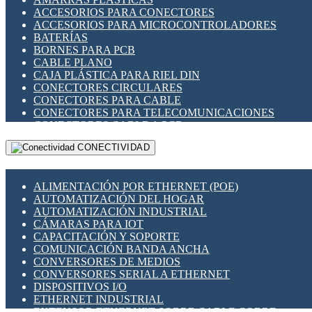
ENCHUFES INDUSTRIALES
ACCESORIOS PARA CONECTORES
INDICADORES PARA PANEL
ACCESORIOS PARA MICROCONTROLADORES
INTERFACES DE RELÉ
BATERÍAS
INTERRUPTORES FIN DE CARRERA
BORNES PARA PCB
LLAVES CONMUTADORAS
CABLE PLANO
MEDIDORES DE ENERGÍA Y TC'S DE CORRIENTE
CAJA PLÁSTICA PARA RIEL DIN
MOTORES PASO A PASO
CONECTORES CIRCULARES
PANTALLAS HMI
CONECTORES PARA CABLE
PLC -CONTROLADORES LÓGICO PROGRAMABLES
CONECTORES PARA TELECOMUNICACIONES
PROGRAMADORES DE HORARIO
CONECTORES CABLE A PCB
PROTECCIÓN ELÉCTRICA
CONECTORES PCB A CABLE
RELÉS DE PROTECCIÓN
CONECTIVIDAD
DIP SWITCHES
SENSORES CAPACITIVOS
DISPLAYS 7 SEGMENTOS
SENSORES DE POSICIÓN LINEAL
FUSIBLES Y PORTAFUSIBLES
SENSORES FOTOELÉCTRICOS
ALIMENTACIÓN POR ETHERNET (POE)
HERRAMIENTAS VARIAS
SENSORES INDUCTIVOS
AUTOMATIZACIÓN DEL HOGAR
ILUMINACIÓN LED
TEMPORIZADORES
AUTOMATIZACIÓN INDUSTRIAL
INTERRUPTORES REED
VARIACS
CÁMARAS PARA IOT
INTERFACES DE RELÉ
VARIADORES DE FRECUENCIA [VDF]
CAPACITACIÓN Y SOPORTE
OTROS RELÉS
SECCIONADORES - INTERRUPTORES
COMUNICACIÓN BANDA ANCHA
PROTECCIÓN TÉRMICA
MAQUINARIA
CONVERSORES DE MEDIOS
RELÉS AUTOMOTRICES
CONVERSORES SERIAL A ETHERNET
RELÉS DE SEÑAL
DISPOSITIVOS I/O
RELÉS DE ESTADO SÓLIDO SSR
ETHERNET INDUSTRIAL
RELÉS INDUSTRIALES
EXTENSOR ETHERNET SOBRE CABLE COBRE