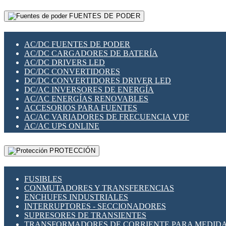
RELÉS INTELIGENTES WIFI
GATEWAY LORAWAN
RELÉS MINIATURA DE POTENCIA
FUENTES DE PODER
GESTIÓN DE REDES
SENSORES MAGNÉTICOS
INFRAESTRUCTURA ETHERCAT
SOPORTE PARA CIRCUITO IMPRESO
PERIFÉRICOS DE RED
SOQUETES PARA RELÉ
AC/DC FUENTES DE PODER
PLACAS MODULARES IOT
SWITCH Y MICROSWITCH
AC/DC CARGADORES DE BATERÍA
SWITCHES Y REDES WIFI
TARJETAS PI
AC/DC DRIVERS LED
SOLUCIONES IOT
UNIÓN Y DERIVACIÓN DE CABLE
DC/DC CONVERTIDORES
SOLUCIONES LORAWAN
DC/DC CONVERTIDORES DRIVER LED
SOLUCIONES RED CELULAR
DC/AC INVERSORES DE ENERGÍA
SEGURIDAD PARA REDES
AC/AC ENERGÍAS RENOVABLES
SWITCHES LAN
ACCESORIOS PARA FUENTES
TELEFONÍA IP (VOIP)
AC/AC VARIADORES DE FRECUENCIA VDF
VIGILANCIA IP (CCTV)
AC/AC UPS ONLINE
MESHTASTIC
PROTECCIÓN
FUSIBLES
CONMUTADORES Y TRANSFERENCIAS
ENCHUFES INDUSTRIALES
INTERRUPTORES - SECCIONADORES
SUPRESORES DE TRANSIENTES
TRANSFORMADORES DE CORRIENTE PARA MEDID