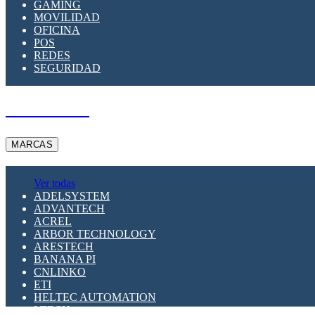
GAMING
MOVILIDAD
OFICINA
POS
REDES
SEGURIDAD
A PEDIDO
MARCAS
Ver todas
ADELSYSTEM
ADVANTECH
ACREL
ARBOR TECHNOLOGY
ARESTECH
BANANA PI
CNLINKO
ETI
HELTEC AUTOMATION
LTECH