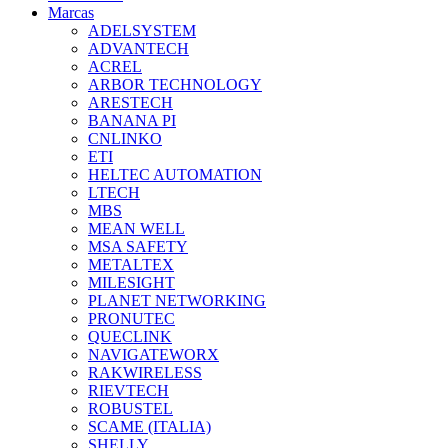
Marcas
ADELSYSTEM
ADVANTECH
ACREL
ARBOR TECHNOLOGY
ARESTECH
BANANA PI
CNLINKO
ETI
HELTEC AUTOMATION
LTECH
MBS
MEAN WELL
MSA SAFETY
METALTEX
MILESIGHT
PLANET NETWORKING
PRONUTEC
QUECLINK
NAVIGATEWORX
RAKWIRELESS
RIEVTECH
ROBUSTEL
SCAME (ITALIA)
SHELLY