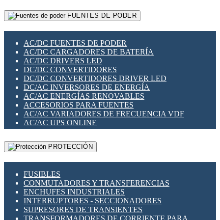
RELÉS INTELIGENTES WIFI
GATEWAY LORAWAN
RELÉS MINIATURA DE POTENCIA
FUENTES DE PODER
GESTIÓN DE REDES
SENSORES MAGNÉTICOS
INFRAESTRUCTURA ETHERCAT
SOPORTE PARA CIRCUITO IMPRESO
PERIFÉRICOS DE RED
SOQUETES PARA RELÉ
AC/DC FUENTES DE PODER
PLACAS MODULARES IOT
SWITCH Y MICROSWITCH
AC/DC CARGADORES DE BATERÍA
SWITCHES Y REDES WIFI
TARJETAS PI
AC/DC DRIVERS LED
SOLUCIONES IOT
UNIÓN Y DERIVACIÓN DE CABLE
DC/DC CONVERTIDORES
SOLUCIONES LORAWAN
DC/DC CONVERTIDORES DRIVER LED
SOLUCIONES RED CELULAR
DC/AC INVERSORES DE ENERGÍA
SEGURIDAD PARA REDES
AC/AC ENERGÍAS RENOVABLES
SWITCHES LAN
ACCESORIOS PARA FUENTES
TELEFONÍA IP (VOIP)
AC/AC VARIADORES DE FRECUENCIA VDF
VIGILANCIA IP (CCTV)
AC/AC UPS ONLINE
MESHTASTIC
PROTECCIÓN
FUSIBLES
CONMUTADORES Y TRANSFERENCIAS
ENCHUFES INDUSTRIALES
INTERRUPTORES - SECCIONADORES
SUPRESORES DE TRANSIENTES
TRANSFORMADORES DE CORRIENTE PARA