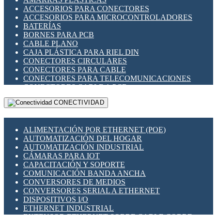
ENCHUFES INDUSTRIALES
ACCESORIOS PARA CONECTORES
INDICADORES PARA PANEL
ACCESORIOS PARA MICROCONTROLADORES
INTERFACES DE RELÉ
BATERÍAS
INTERRUPTORES FIN DE CARRERA
BORNES PARA PCB
LLAVES CONMUTADORAS
CABLE PLANO
MEDIDORES DE ENERGÍA Y TC'S DE CORRIENTE
CAJA PLÁSTICA PARA RIEL DIN
MOTORES PASO A PASO
CONECTORES CIRCULARES
PANTALLAS HMI
CONECTORES PARA CABLE
PLC -CONTROLADORES LÓGICO PROGRAMABLES
CONECTORES PARA TELECOMUNICACIONES
PROGRAMADORES DE HORARIO
CONECTORES CABLE A PCB
PROTECCIÓN ELÉCTRICA
CONECTORES PCB A CABLE
RELÉS DE PROTECCIÓN
CONECTIVIDAD
DIP SWITCHES
SENSORES CAPACITIVOS
DISPLAYS 7 SEGMENTOS
SENSORES DE POSICIÓN LINEAL
FUSIBLES Y PORTAFUSIBLES
SENSORES FOTOELÉCTRICOS
ALIMENTACIÓN POR ETHERNET (POE)
HERRAMIENTAS VARIAS
SENSORES INDUCTIVOS
AUTOMATIZACIÓN DEL HOGAR
ILUMINACIÓN LED
TEMPORIZADORES
AUTOMATIZACIÓN INDUSTRIAL
INTERRUPTORES REED
VARIACS
CÁMARAS PARA IOT
INTERFACES DE RELÉ
VARIADORES DE FRECUENCIA [VDF]
CAPACITACIÓN Y SOPORTE
OTROS RELÉS
SECCIONADORES - INTERRUPTORES
COMUNICACIÓN BANDA ANCHA
PROTECCIÓN TÉRMICA
MAQUINARIA
CONVERSORES DE MEDIOS
RELÉS AUTOMOTRICES
CONVERSORES SERIAL A ETHERNET
RELÉS DE SEÑAL
DISPOSITIVOS I/O
RELÉS DE ESTADO SÓLIDO SSR
ETHERNET INDUSTRIAL
RELÉS INDUSTRIALES
EXTENSOR ETHERNET SOBRE CABLE COBRE