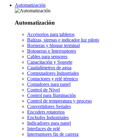
Automatización
Automatización
Accesorios para tableros
Balizas, sirenas e indicador luz piloto
Borneras y bloque terminal
Botoneras e Interruptores
Cables para sensores
Capacitación y Soporte
Caudalímetros de agua
Computadores Industriales
Contactores y relé térmico
Contadores para panel
Control de Nivel
Control para Iluminación
Control de temperatura y proceso
Convertidores Seriales
Encoders rotatorios
Enchufes Industriales
Indicadores para panel
Interfaces de relé
Interruptores fin de carrera