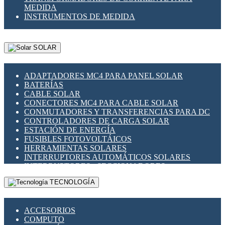
MEDIDA
INSTRUMENTOS DE MEDIDA
SOLAR
ADAPTADORES MC4 PARA PANEL SOLAR
BATERÍAS
CABLE SOLAR
CONECTORES MC4 PARA CABLE SOLAR
CONMUTADORES Y TRANSFERENCIAS PARA DC
CONTROLADORES DE CARGA SOLAR
ESTACIÓN DE ENERGÍA
FUSIBLES FOTOVOLTÁICOS
HERRAMIENTAS SOLARES
INTERRUPTORES AUTOMÁTICOS SOLARES
INTERRUPTORES - SECCIONADORES
FOTOVOLTÁICOS
TECNOLOGÍA
MONTAJE PANEL SOLAR
PORTA FUSIBLES Y SECCIONADORES
FOTOVOLTAICOS
ACCESORIOS
SUPRESOR DE TRANSIENTES SPDS PARA
COMPUTO
APLICACIONES FOTOVOLTAICAS