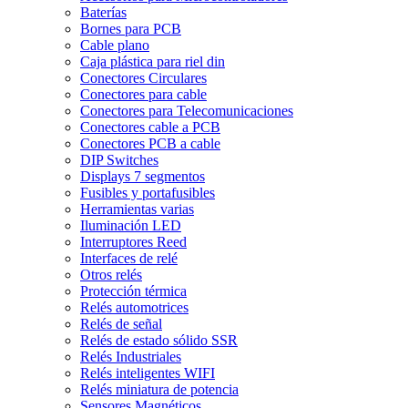
Baterías
Bornes para PCB
Cable plano
Caja plástica para riel din
Conectores Circulares
Conectores para cable
Conectores para Telecomunicaciones
Conectores cable a PCB
Conectores PCB a cable
DIP Switches
Displays 7 segmentos
Fusibles y portafusibles
Herramientas varias
Iluminación LED
Interruptores Reed
Interfaces de relé
Otros relés
Protección térmica
Relés automotrices
Relés de señal
Relés de estado sólido SSR
Relés Industriales
Relés inteligentes WIFI
Relés miniatura de potencia
Sensores Magnéticos