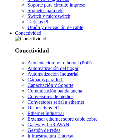
Soporte para circuito impreso
Soquetes para relé
Switch y microswitch
Tarjetas PI
Unión y derivación de cable
Conectividad
Conectividad
Alimentación por ethernet (PoE)
Automatización del hogar
Automatización Industrial
Cámaras para IoT
Capacitación y Soporte
Comunicación banda ancha
Conversores de medios
Conversores serial a ethernet
Dispositivos I/O
Ethernet Industrial
Extensor ethernet sobre cable cobre
Gateway LoRaWAN
Gestión de redes
Infraestructura Ethercat