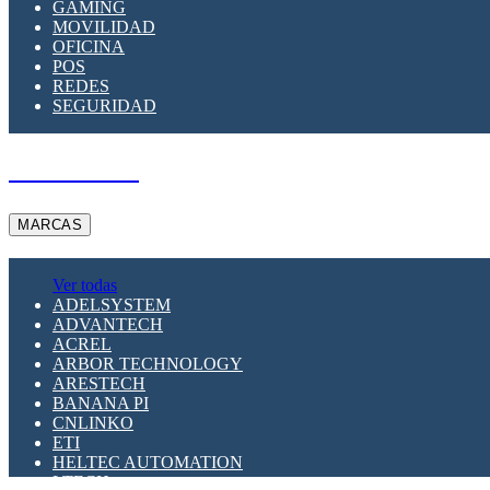
GAMING
MOVILIDAD
OFICINA
POS
REDES
SEGURIDAD
A PEDIDO
MARCAS
Ver todas
ADELSYSTEM
ADVANTECH
ACREL
ARBOR TECHNOLOGY
ARESTECH
BANANA PI
CNLINKO
ETI
HELTEC AUTOMATION
LTECH