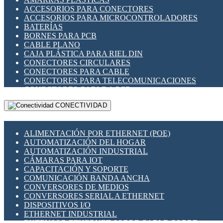
ENCHUFES INDUSTRIALES
ACCESORIOS PARA CONECTORES
INDICADORES PARA PANEL
ACCESORIOS PARA MICROCONTROLADORES
INTERFACES DE RELÉ
BATERÍAS
INTERRUPTORES FIN DE CARRERA
BORNES PARA PCB
LLAVES CONMUTADORAS
CABLE PLANO
MEDIDORES DE ENERGÍA Y TC'S DE CORRIENTE
CAJA PLÁSTICA PARA RIEL DIN
MOTORES PASO A PASO
CONECTORES CIRCULARES
PANTALLAS HMI
CONECTORES PARA CABLE
PLC -CONTROLADORES LÓGICO PROGRAMABLES
CONECTORES PARA TELECOMUNICACIONES
PROGRAMADORES DE HORARIO
CONECTORES CABLE A PCB
PROTECCIÓN ELÉCTRICA
CONECTORES PCB A CABLE
RELÉS DE PROTECCIÓN
CONECTIVIDAD
DIP SWITCHES
SENSORES CAPACITIVOS
DISPLAYS 7 SEGMENTOS
SENSORES DE POSICIÓN LINEAL
FUSIBLES Y PORTAFUSIBLES
SENSORES FOTOELÉCTRICOS
ALIMENTACIÓN POR ETHERNET (POE)
HERRAMIENTAS VARIAS
SENSORES INDUCTIVOS
AUTOMATIZACIÓN DEL HOGAR
ILUMINACIÓN LED
TEMPORIZADORES
AUTOMATIZACIÓN INDUSTRIAL
INTERRUPTORES REED
VARIACS
CÁMARAS PARA IOT
INTERFACES DE RELÉ
VARIADORES DE FRECUENCIA [VDF]
CAPACITACIÓN Y SOPORTE
OTROS RELÉS
SECCIONADORES - INTERRUPTORES
COMUNICACIÓN BANDA ANCHA
PROTECCIÓN TÉRMICA
MAQUINARIA
CONVERSORES DE MEDIOS
RELÉS AUTOMOTRICES
CONVERSORES SERIAL A ETHERNET
RELÉS DE SEÑAL
DISPOSITIVOS I/O
RELÉS DE ESTADO SÓLIDO SSR
ETHERNET INDUSTRIAL
RELÉS INDUSTRIALES
EXTENSOR ETHERNET SOBRE CABLE COBRE