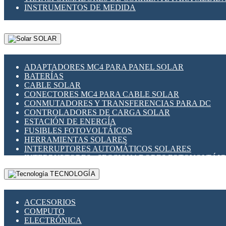
INSTRUMENTOS DE MEDIDA
SOLAR
ADAPTADORES MC4 PARA PANEL SOLAR
BATERÍAS
CABLE SOLAR
CONECTORES MC4 PARA CABLE SOLAR
CONMUTADORES Y TRANSFERENCIAS PARA DC
CONTROLADORES DE CARGA SOLAR
ESTACIÓN DE ENERGÍA
FUSIBLES FOTOVOLTÁICOS
HERRAMIENTAS SOLARES
INTERRUPTORES AUTOMÁTICOS SOLARES
INTERRUPTORES - SECCIONADORES FOTOVOLTÁI
MONTAJE PANEL SOLAR
TECNOLOGÍA
PORTA FUSIBLES Y SECCIONADORES FOTOVOLTAI
SUPRESOR DE TRANSIENTES SPDS PARA APLICACI
ACCESORIOS
COMPUTO
ELECTRÓNICA