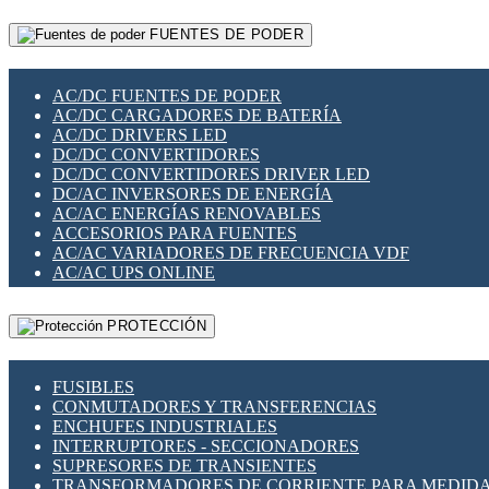
RELÉS INTELIGENTES WIFI
GATEWAY LORAWAN
RELÉS MINIATURA DE POTENCIA
FUENTES DE PODER
GESTIÓN DE REDES
SENSORES MAGNÉTICOS
INFRAESTRUCTURA ETHERCAT
SOPORTE PARA CIRCUITO IMPRESO
PERIFÉRICOS DE RED
SOQUETES PARA RELÉ
AC/DC FUENTES DE PODER
PLACAS MODULARES IOT
SWITCH Y MICROSWITCH
AC/DC CARGADORES DE BATERÍA
SWITCHES Y REDES WIFI
TARJETAS PI
AC/DC DRIVERS LED
SOLUCIONES IOT
UNIÓN Y DERIVACIÓN DE CABLE
DC/DC CONVERTIDORES
SOLUCIONES LORAWAN
DC/DC CONVERTIDORES DRIVER LED
SOLUCIONES RED CELULAR
DC/AC INVERSORES DE ENERGÍA
SEGURIDAD PARA REDES
AC/AC ENERGÍAS RENOVABLES
SWITCHES LAN
ACCESORIOS PARA FUENTES
TELEFONÍA IP (VOIP)
AC/AC VARIADORES DE FRECUENCIA VDF
VIGILANCIA IP (CCTV)
AC/AC UPS ONLINE
MESHTASTIC
PROTECCIÓN
FUSIBLES
CONMUTADORES Y TRANSFERENCIAS
ENCHUFES INDUSTRIALES
INTERRUPTORES - SECCIONADORES
SUPRESORES DE TRANSIENTES
TRANSFORMADORES DE CORRIENTE PARA MEDID