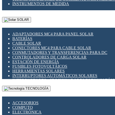
INSTRUMENTOS DE MEDIDA
SOLAR
ADAPTADORES MC4 PARA PANEL SOLAR
BATERÍAS
CABLE SOLAR
CONECTORES MC4 PARA CABLE SOLAR
CONMUTADORES Y TRANSFERENCIAS PARA DC
CONTROLADORES DE CARGA SOLAR
ESTACIÓN DE ENERGÍA
FUSIBLES FOTOVOLTÁICOS
HERRAMIENTAS SOLARES
INTERRUPTORES AUTOMÁTICOS SOLARES
INTERRUPTORES - SECCIONADORES FOTOVOLTÁI
MONTAJE PANEL SOLAR
TECNOLOGÍA
PORTA FUSIBLES Y SECCIONADORES FOTOVOLTAI
SUPRESOR DE TRANSIENTES SPDS PARA APLICACI
ACCESORIOS
COMPUTO
ELECTRÓNICA