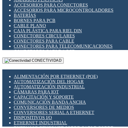
ENCHUFES INDUSTRIALES
ACCESORIOS PARA CONECTORES
INDICADORES PARA PANEL
ACCESORIOS PARA MICROCONTROLADORES
INTERFACES DE RELÉ
BATERÍAS
INTERRUPTORES FIN DE CARRERA
BORNES PARA PCB
LLAVES CONMUTADORAS
CABLE PLANO
MEDIDORES DE ENERGÍA Y TC'S DE CORRIENTE
CAJA PLÁSTICA PARA RIEL DIN
MOTORES PASO A PASO
CONECTORES CIRCULARES
PANTALLAS HMI
CONECTORES PARA CABLE
PLC -CONTROLADORES LÓGICO PROGRAMABLES
CONECTORES PARA TELECOMUNICACIONES
PROGRAMADORES DE HORARIO
CONECTORES CABLE A PCB
PROTECCIÓN ELÉCTRICA
CONECTORES PCB A CABLE
RELÉS DE PROTECCIÓN
CONECTIVIDAD
DIP SWITCHES
SENSORES CAPACITIVOS
DISPLAYS 7 SEGMENTOS
SENSORES DE POSICIÓN LINEAL
FUSIBLES Y PORTAFUSIBLES
SENSORES FOTOELÉCTRICOS
ALIMENTACIÓN POR ETHERNET (POE)
HERRAMIENTAS VARIAS
SENSORES INDUCTIVOS
AUTOMATIZACIÓN DEL HOGAR
ILUMINACIÓN LED
TEMPORIZADORES
AUTOMATIZACIÓN INDUSTRIAL
INTERRUPTORES REED
VARIACS
CÁMARAS PARA IOT
INTERFACES DE RELÉ
VARIADORES DE FRECUENCIA [VDF]
CAPACITACIÓN Y SOPORTE
OTROS RELÉS
SECCIONADORES - INTERRUPTORES
COMUNICACIÓN BANDA ANCHA
PROTECCIÓN TÉRMICA
MAQUINARIA
CONVERSORES DE MEDIOS
RELÉS AUTOMOTRICES
CONVERSORES SERIAL A ETHERNET
RELÉS DE SEÑAL
DISPOSITIVOS I/O
RELÉS DE ESTADO SÓLIDO SSR
ETHERNET INDUSTRIAL
RELÉS INDUSTRIALES
EXTENSOR ETHERNET SOBRE CABLE COBRE