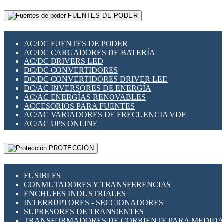
RELÉS INTELIGENTES WIFI
GATEWAY LORAWAN
RELÉS MINIATURA DE POTENCIA
FUENTES DE PODER
GESTIÓN DE REDES
SENSORES MAGNÉTICOS
INFRAESTRUCTURA ETHERCAT
SOPORTE PARA CIRCUITO IMPRESO
PERIFÉRICOS DE RED
SOQUETES PARA RELÉ
AC/DC FUENTES DE PODER
PLACAS MODULARES IOT
SWITCH Y MICROSWITCH
AC/DC CARGADORES DE BATERÍA
SWITCHES Y REDES WIFI
TARJETAS PI
AC/DC DRIVERS LED
SOLUCIONES IOT
UNIÓN Y DERIVACIÓN DE CABLE
DC/DC CONVERTIDORES
SOLUCIONES LORAWAN
DC/DC CONVERTIDORES DRIVER LED
SOLUCIONES RED CELULAR
DC/AC INVERSORES DE ENERGÍA
SEGURIDAD PARA REDES
AC/AC ENERGÍAS RENOVABLES
SWITCHES LAN
ACCESORIOS PARA FUENTES
TELEFONÍA IP (VOIP)
AC/AC VARIADORES DE FRECUENCIA VDF
VIGILANCIA IP (CCTV)
AC/AC UPS ONLINE
MESHTASTIC
PROTECCIÓN
FUSIBLES
CONMUTADORES Y TRANSFERENCIAS
ENCHUFES INDUSTRIALES
INTERRUPTORES - SECCIONADORES
SUPRESORES DE TRANSIENTES
TRANSFORMADORES DE CORRIENTE PARA MEDID