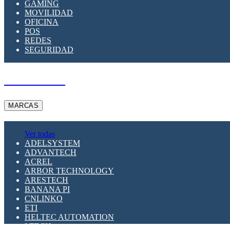
GAMING
MOVILIDAD
OFICINA
POS
REDES
SEGURIDAD
A PEDIDO
MARCAS
Ver todas
ADELSYSTEM
ADVANTECH
ACREL
ARBOR TECHNOLOGY
ARESTECH
BANANA PI
CNLINKO
ETI
HELTEC AUTOMATION
LTECH