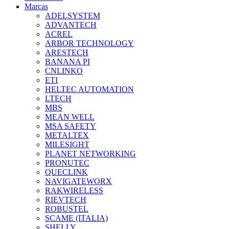
Marcas
ADELSYSTEM
ADVANTECH
ACREL
ARBOR TECHNOLOGY
ARESTECH
BANANA PI
CNLINKO
ETI
HELTEC AUTOMATION
LTECH
MBS
MEAN WELL
MSA SAFETY
METALTEX
MILESIGHT
PLANET NETWORKING
PRONUTEC
QUECLINK
NAVIGATEWORX
RAKWIRELESS
RIEVTECH
ROBUSTEL
SCAME (ITALIA)
SHELLY