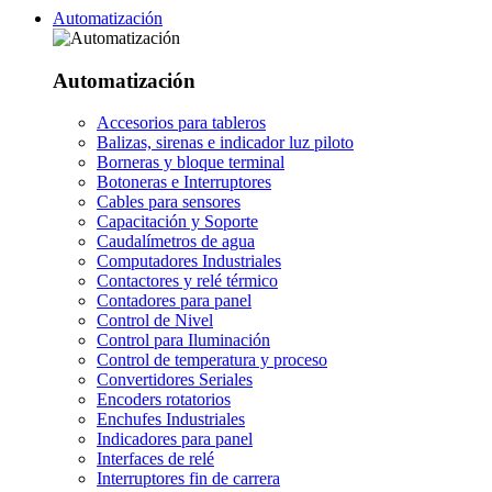
Automatización
Automatización
Accesorios para tableros
Balizas, sirenas e indicador luz piloto
Borneras y bloque terminal
Botoneras e Interruptores
Cables para sensores
Capacitación y Soporte
Caudalímetros de agua
Computadores Industriales
Contactores y relé térmico
Contadores para panel
Control de Nivel
Control para Iluminación
Control de temperatura y proceso
Convertidores Seriales
Encoders rotatorios
Enchufes Industriales
Indicadores para panel
Interfaces de relé
Interruptores fin de carrera