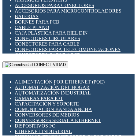
ENCHUFES INDUSTRIALES
ACCESORIOS PARA CONECTORES
INDICADORES PARA PANEL
ACCESORIOS PARA MICROCONTROLADORES
INTERFACES DE RELÉ
BATERÍAS
INTERRUPTORES FIN DE CARRERA
BORNES PARA PCB
LLAVES CONMUTADORAS
CABLE PLANO
MEDIDORES DE ENERGÍA Y TC'S DE CORRIENTE
CAJA PLÁSTICA PARA RIEL DIN
MOTORES PASO A PASO
CONECTORES CIRCULARES
PANTALLAS HMI
CONECTORES PARA CABLE
PLC -CONTROLADORES LÓGICO PROGRAMABLES
CONECTORES PARA TELECOMUNICACIONES
PROGRAMADORES DE HORARIO
CONECTORES CABLE A PCB
PROTECCIÓN ELÉCTRICA
CONECTORES PCB A CABLE
RELÉS DE PROTECCIÓN
CONECTIVIDAD
DIP SWITCHES
SENSORES CAPACITIVOS
DISPLAYS 7 SEGMENTOS
SENSORES DE POSICIÓN LINEAL
FUSIBLES Y PORTAFUSIBLES
SENSORES FOTOELÉCTRICOS
ALIMENTACIÓN POR ETHERNET (POE)
HERRAMIENTAS VARIAS
SENSORES INDUCTIVOS
AUTOMATIZACIÓN DEL HOGAR
ILUMINACIÓN LED
TEMPORIZADORES
AUTOMATIZACIÓN INDUSTRIAL
INTERRUPTORES REED
VARIACS
CÁMARAS PARA IOT
INTERFACES DE RELÉ
VARIADORES DE FRECUENCIA [VDF]
CAPACITACIÓN Y SOPORTE
OTROS RELÉS
SECCIONADORES - INTERRUPTORES
COMUNICACIÓN BANDA ANCHA
PROTECCIÓN TÉRMICA
MAQUINARIA
CONVERSORES DE MEDIOS
RELÉS AUTOMOTRICES
CONVERSORES SERIAL A ETHERNET
RELÉS DE SEÑAL
DISPOSITIVOS I/O
RELÉS DE ESTADO SÓLIDO SSR
ETHERNET INDUSTRIAL
RELÉS INDUSTRIALES
EXTENSOR ETHERNET SOBRE CABLE COBRE