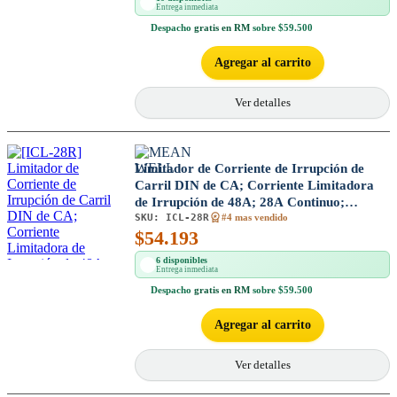
Entrega inmediata
Despacho
gratis en RM
sobre $59.500
Agregar al carrito
Ver detalles
Limitador de Corriente de Irrupción de
Carril DIN de CA; Corriente Limitadora
de Irrupción de 48A; 28A Continuo;
SKU:
ICL-28R
Entrada 180-264VAC; Montaje riel DIN
#4 mas vendido
$
54.193
6 disponibles
Entrega inmediata
Despacho
gratis en RM
sobre $59.500
Agregar al carrito
Ver detalles