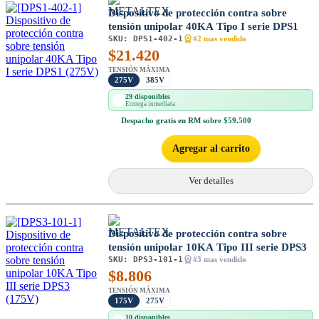
Dispositivo de protección contra sobre
tensión unipolar 40KA Tipo I serie DPS1
SKU:
DPS1-402-1
#2 mas vendido
$
21.420
TENSIÓN MÁXIMA
275V
385V
29 disponibles
Entrega inmediata
Despacho
gratis en RM
sobre $59.500
Agregar al carrito
Ver detalles
Dispositivo de protección contra sobre
tensión unipolar 10KA Tipo III serie DPS3
SKU:
DPS3-101-1
#3 mas vendido
$
8.806
TENSIÓN MÁXIMA
175V
275V
10 disponibles