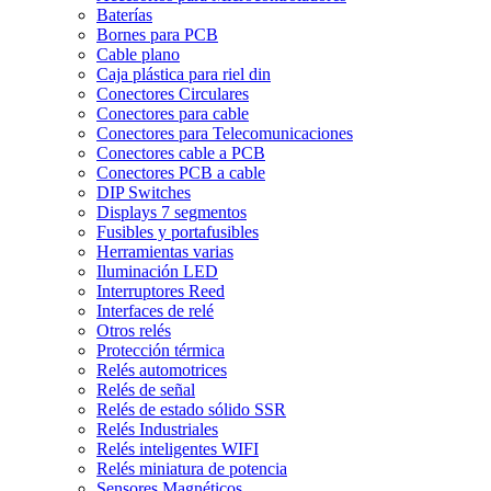
Baterías
Bornes para PCB
Cable plano
Caja plástica para riel din
Conectores Circulares
Conectores para cable
Conectores para Telecomunicaciones
Conectores cable a PCB
Conectores PCB a cable
DIP Switches
Displays 7 segmentos
Fusibles y portafusibles
Herramientas varias
Iluminación LED
Interruptores Reed
Interfaces de relé
Otros relés
Protección térmica
Relés automotrices
Relés de señal
Relés de estado sólido SSR
Relés Industriales
Relés inteligentes WIFI
Relés miniatura de potencia
Sensores Magnéticos