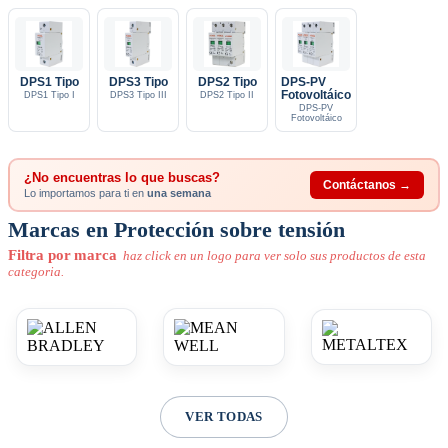
DPS1 Tipo
DPS3 Tipo
DPS2 Tipo
DPS-PV
Fotovoltáico
DPS1 Tipo I
DPS3 Tipo III
DPS2 Tipo II
DPS-PV
Fotovoltáico
¿No encuentras lo que buscas?
Contáctanos →
Lo importamos para ti en
una semana
Marcas en Protección sobre tensión
Filtra por marca
haz click en un logo para ver solo sus productos de esta
categoria.
VER TODAS