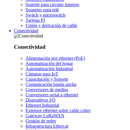
Soporte para circuito impreso
Soquetes para relé
Switch y microswitch
Tarjetas PI
Unión y derivación de cable
Conectividad
Conectividad
Alimentación por ethernet (PoE)
Automatización del hogar
Automatización Industrial
Cámaras para IoT
Capacitación y Soporte
Comunicación banda ancha
Conversores de medios
Conversores serial a ethernet
Dispositivos I/O
Ethernet Industrial
Extensor ethernet sobre cable cobre
Gateway LoRaWAN
Gestión de redes
Infraestructura Ethercat