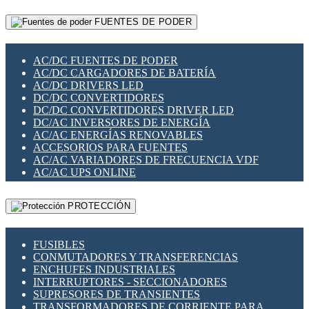
RELÉS INTELIGENTES WIFI
GATEWAY LORAWAN
RELÉS MINIATURA DE POTENCIA
FUENTES DE PODER
GESTIÓN DE REDES
SENSORES MAGNÉTICOS
INFRAESTRUCTURA ETHERCAT
SOPORTE PARA CIRCUITO IMPRESO
PERIFÉRICOS DE RED
SOQUETES PARA RELÉ
AC/DC FUENTES DE PODER
PLACAS MODULARES IOT
SWITCH Y MICROSWITCH
AC/DC CARGADORES DE BATERÍA
SWITCHES Y REDES WIFI
TARJETAS PI
AC/DC DRIVERS LED
SOLUCIONES IOT
UNIÓN Y DERIVACIÓN DE CABLE
DC/DC CONVERTIDORES
SOLUCIONES LORAWAN
DC/DC CONVERTIDORES DRIVER LED
SOLUCIONES RED CELULAR
DC/AC INVERSORES DE ENERGÍA
SEGURIDAD PARA REDES
AC/AC ENERGÍAS RENOVABLES
SWITCHES LAN
ACCESORIOS PARA FUENTES
TELEFONÍA IP (VOIP)
AC/AC VARIADORES DE FRECUENCIA VDF
VIGILANCIA IP (CCTV)
AC/AC UPS ONLINE
MESHTASTIC
PROTECCIÓN
FUSIBLES
CONMUTADORES Y TRANSFERENCIAS
ENCHUFES INDUSTRIALES
INTERRUPTORES - SECCIONADORES
SUPRESORES DE TRANSIENTES
TRANSFORMADORES DE CORRIENTE PARA