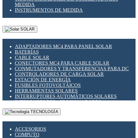
MEDIDA
INSTRUMENTOS DE MEDIDA
SOLAR
ADAPTADORES MC4 PARA PANEL SOLAR
BATERÍAS
CABLE SOLAR
CONECTORES MC4 PARA CABLE SOLAR
CONMUTADORES Y TRANSFERENCIAS PARA DC
CONTROLADORES DE CARGA SOLAR
ESTACIÓN DE ENERGÍA
FUSIBLES FOTOVOLTÁICOS
HERRAMIENTAS SOLARES
INTERRUPTORES AUTOMÁTICOS SOLARES
INTERRUPTORES - SECCIONADORES
FOTOVOLTÁICOS
TECNOLOGÍA
MONTAJE PANEL SOLAR
PORTA FUSIBLES Y SECCIONADORES
FOTOVOLTAICOS
ACCESORIOS
SUPRESOR DE TRANSIENTES SPDS PARA
COMPUTO
APLICACIONES FOTOVOLTAICAS