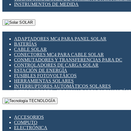
INSTRUMENTOS DE MEDIDA
SOLAR
ADAPTADORES MC4 PARA PANEL SOLAR
BATERÍAS
CABLE SOLAR
CONECTORES MC4 PARA CABLE SOLAR
CONMUTADORES Y TRANSFERENCIAS PARA DC
CONTROLADORES DE CARGA SOLAR
ESTACIÓN DE ENERGÍA
FUSIBLES FOTOVOLTÁICOS
HERRAMIENTAS SOLARES
INTERRUPTORES AUTOMÁTICOS SOLARES
INTERRUPTORES - SECCIONADORES FOTOVOLTÁI
MONTAJE PANEL SOLAR
TECNOLOGÍA
PORTA FUSIBLES Y SECCIONADORES FOTOVOLTAI
SUPRESOR DE TRANSIENTES SPDS PARA APLICACI
ACCESORIOS
COMPUTO
ELECTRÓNICA