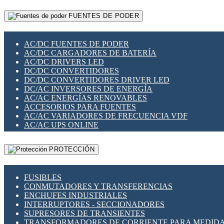
RELÉS INTELIGENTES WIFI
GATEWAY LORAWAN
RELÉS MINIATURA DE POTENCIA
FUENTES DE PODER
GESTIÓN DE REDES
SENSORES MAGNÉTICOS
INFRAESTRUCTURA ETHERCAT
SOPORTE PARA CIRCUITO IMPRESO
PERIFÉRICOS DE RED
SOQUETES PARA RELÉ
AC/DC FUENTES DE PODER
PLACAS MODULARES IOT
SWITCH Y MICROSWITCH
AC/DC CARGADORES DE BATERÍA
SWITCHES Y REDES WIFI
TARJETAS PI
AC/DC DRIVERS LED
SOLUCIONES IOT
UNIÓN Y DERIVACIÓN DE CABLE
DC/DC CONVERTIDORES
SOLUCIONES LORAWAN
DC/DC CONVERTIDORES DRIVER LED
SOLUCIONES RED CELULAR
DC/AC INVERSORES DE ENERGÍA
SEGURIDAD PARA REDES
AC/AC ENERGÍAS RENOVABLES
SWITCHES LAN
ACCESORIOS PARA FUENTES
TELEFONÍA IP (VOIP)
AC/AC VARIADORES DE FRECUENCIA VDF
VIGILANCIA IP (CCTV)
AC/AC UPS ONLINE
MESHTASTIC
PROTECCIÓN
FUSIBLES
CONMUTADORES Y TRANSFERENCIAS
ENCHUFES INDUSTRIALES
INTERRUPTORES - SECCIONADORES
SUPRESORES DE TRANSIENTES
TRANSFORMADORES DE CORRIENTE PARA MEDID