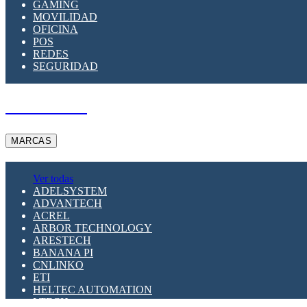
GAMING
MOVILIDAD
OFICINA
POS
REDES
SEGURIDAD
A PEDIDO
MARCAS
Ver todas
ADELSYSTEM
ADVANTECH
ACREL
ARBOR TECHNOLOGY
ARESTECH
BANANA PI
CNLINKO
ETI
HELTEC AUTOMATION
LTECH