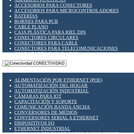
ENCHUFES INDUSTRIALES
ACCESORIOS PARA CONECTORES
INDICADORES PARA PANEL
ACCESORIOS PARA MICROCONTROLADORES
INTERFACES DE RELÉ
BATERÍAS
INTERRUPTORES FIN DE CARRERA
BORNES PARA PCB
LLAVES CONMUTADORAS
CABLE PLANO
MEDIDORES DE ENERGÍA Y TC'S DE CORRIENTE
CAJA PLÁSTICA PARA RIEL DIN
MOTORES PASO A PASO
CONECTORES CIRCULARES
PANTALLAS HMI
CONECTORES PARA CABLE
PLC -CONTROLADORES LÓGICO PROGRAMABLES
CONECTORES PARA TELECOMUNICACIONES
PROGRAMADORES DE HORARIO
CONECTORES CABLE A PCB
PROTECCIÓN ELÉCTRICA
CONECTORES PCB A CABLE
RELÉS DE PROTECCIÓN
CONECTIVIDAD
DIP SWITCHES
SENSORES CAPACITIVOS
DISPLAYS 7 SEGMENTOS
SENSORES DE POSICIÓN LINEAL
FUSIBLES Y PORTAFUSIBLES
SENSORES FOTOELÉCTRICOS
ALIMENTACIÓN POR ETHERNET (POE)
HERRAMIENTAS VARIAS
SENSORES INDUCTIVOS
AUTOMATIZACIÓN DEL HOGAR
ILUMINACIÓN LED
TEMPORIZADORES
AUTOMATIZACIÓN INDUSTRIAL
INTERRUPTORES REED
VARIACS
CÁMARAS PARA IOT
INTERFACES DE RELÉ
VARIADORES DE FRECUENCIA [VDF]
CAPACITACIÓN Y SOPORTE
OTROS RELÉS
SECCIONADORES - INTERRUPTORES
COMUNICACIÓN BANDA ANCHA
PROTECCIÓN TÉRMICA
MAQUINARIA
CONVERSORES DE MEDIOS
RELÉS AUTOMOTRICES
CONVERSORES SERIAL A ETHERNET
RELÉS DE SEÑAL
DISPOSITIVOS I/O
RELÉS DE ESTADO SÓLIDO SSR
ETHERNET INDUSTRIAL
RELÉS INDUSTRIALES
EXTENSOR ETHERNET SOBRE CABLE COBRE