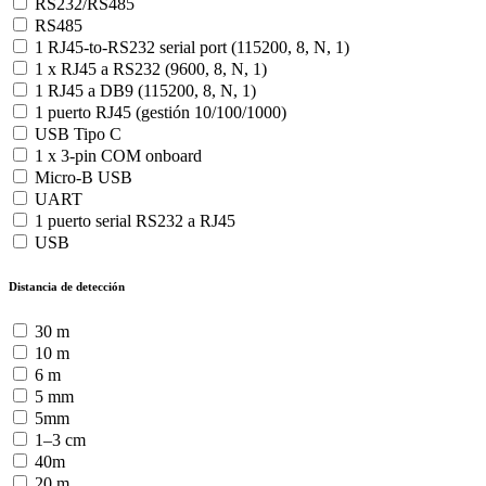
RS232/RS485
RS485
1 RJ45-to-RS232 serial port (115200, 8, N, 1)
1 x RJ45 a RS232 (9600, 8, N, 1)
1 RJ45 a DB9 (115200, 8, N, 1)
1 puerto RJ45 (gestión 10/100/1000)
USB Tipo C
1 x 3-pin COM onboard
Micro-B USB
UART
1 puerto serial RS232 a RJ45
USB
Distancia de detección
30 m
10 m
6 m
5 mm
5mm
1–3 cm
40m
20 m