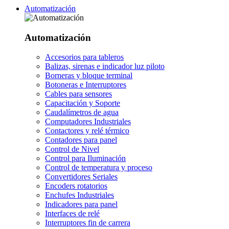
Automatización
Automatización
Accesorios para tableros
Balizas, sirenas e indicador luz piloto
Borneras y bloque terminal
Botoneras e Interruptores
Cables para sensores
Capacitación y Soporte
Caudalímetros de agua
Computadores Industriales
Contactores y relé térmico
Contadores para panel
Control de Nivel
Control para Iluminación
Control de temperatura y proceso
Convertidores Seriales
Encoders rotatorios
Enchufes Industriales
Indicadores para panel
Interfaces de relé
Interruptores fin de carrera