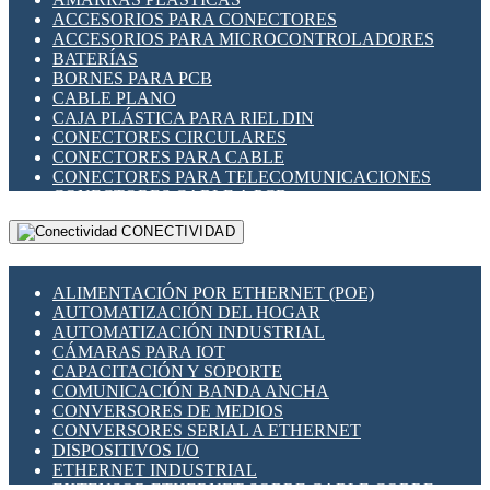
ENCHUFES INDUSTRIALES
ACCESORIOS PARA CONECTORES
INDICADORES PARA PANEL
ACCESORIOS PARA MICROCONTROLADORES
INTERFACES DE RELÉ
BATERÍAS
INTERRUPTORES FIN DE CARRERA
BORNES PARA PCB
LLAVES CONMUTADORAS
CABLE PLANO
MEDIDORES DE ENERGÍA Y TC'S DE CORRIENTE
CAJA PLÁSTICA PARA RIEL DIN
MOTORES PASO A PASO
CONECTORES CIRCULARES
PANTALLAS HMI
CONECTORES PARA CABLE
PLC -CONTROLADORES LÓGICO PROGRAMABLES
CONECTORES PARA TELECOMUNICACIONES
PROGRAMADORES DE HORARIO
CONECTORES CABLE A PCB
PROTECCIÓN ELÉCTRICA
CONECTORES PCB A CABLE
RELÉS DE PROTECCIÓN
CONECTIVIDAD
DIP SWITCHES
SENSORES CAPACITIVOS
DISPLAYS 7 SEGMENTOS
SENSORES DE POSICIÓN LINEAL
FUSIBLES Y PORTAFUSIBLES
SENSORES FOTOELÉCTRICOS
ALIMENTACIÓN POR ETHERNET (POE)
HERRAMIENTAS VARIAS
SENSORES INDUCTIVOS
AUTOMATIZACIÓN DEL HOGAR
ILUMINACIÓN LED
TEMPORIZADORES
AUTOMATIZACIÓN INDUSTRIAL
INTERRUPTORES REED
VARIACS
CÁMARAS PARA IOT
INTERFACES DE RELÉ
VARIADORES DE FRECUENCIA [VDF]
CAPACITACIÓN Y SOPORTE
OTROS RELÉS
SECCIONADORES - INTERRUPTORES
COMUNICACIÓN BANDA ANCHA
PROTECCIÓN TÉRMICA
MAQUINARIA
CONVERSORES DE MEDIOS
RELÉS AUTOMOTRICES
CONVERSORES SERIAL A ETHERNET
RELÉS DE SEÑAL
DISPOSITIVOS I/O
RELÉS DE ESTADO SÓLIDO SSR
ETHERNET INDUSTRIAL
RELÉS INDUSTRIALES
EXTENSOR ETHERNET SOBRE CABLE COBRE