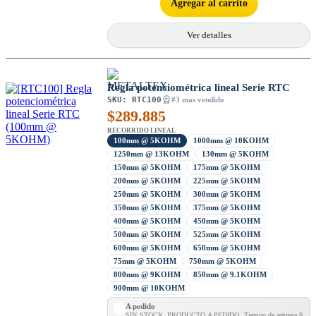
Agregar al carrito
Ver detalles
Regla potenciométrica lineal Serie RTC
SKU:
RTC100
#3 mas vendido
$
289.885
RECORRIDO LINEAL
100mm @ 5KOHM
1000mm @ 10KOHM
1250mm @ 13KOHM
130mm @ 5KOHM
150mm @ 5KOHM
175mm @ 5KOHM
200mm @ 5KOHM
225mm @ 5KOHM
250mm @ 5KOHM
300mm @ 5KOHM
350mm @ 5KOHM
375mm @ 5KOHM
400mm @ 5KOHM
450mm @ 5KOHM
500mm @ 5KOHM
525mm @ 5KOHM
600mm @ 5KOHM
650mm @ 5KOHM
75mm @ 5KOHM
750mm @ 5KOHM
800mm @ 9KOHM
850mm @ 9.1KOHM
900mm @ 10KOHM
A pedido
SIN STOCK, PRODUCTO A PEDIDO. Tiempo de entrega 8