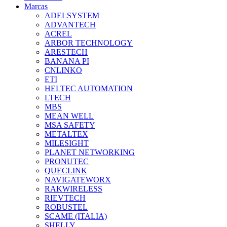
Marcas
ADELSYSTEM
ADVANTECH
ACREL
ARBOR TECHNOLOGY
ARESTECH
BANANA PI
CNLINKO
ETI
HELTEC AUTOMATION
LTECH
MBS
MEAN WELL
MSA SAFETY
METALTEX
MILESIGHT
PLANET NETWORKING
PRONUTEC
QUECLINK
NAVIGATEWORX
RAKWIRELESS
RIEVTECH
ROBUSTEL
SCAME (ITALIA)
SHELLY