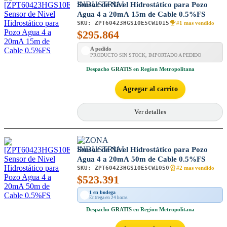
Sensor de Nivel Hidrostático para Pozo
Agua 4 a 20mA 15m de Cable 0.5%FS
SKU:
ZPT60423HGS10E5CW1015
#1 mas vendido
$
295.864
A pedido
PRODUCTO SIN STOCK, IMPORTADO A PEDIDO
Despacho
GRATIS
en Region Metropolitana
Agregar al carrito
Ver detalles
Sensor de Nivel Hidrostático para Pozo
Agua 4 a 20mA 50m de Cable 0.5%FS
SKU:
ZPT60423HGS10E5CW1050
#2 mas vendido
$
523.391
1 en bodega
Entrega en 24 horas
Despacho
GRATIS
en Region Metropolitana