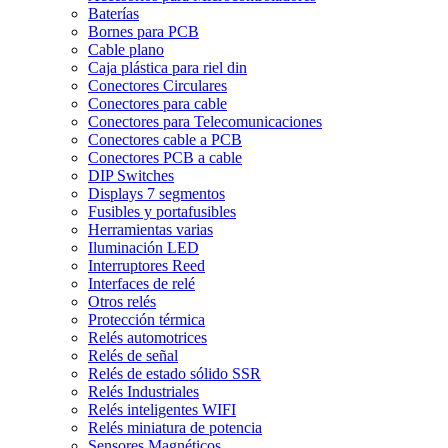
Baterías
Bornes para PCB
Cable plano
Caja plástica para riel din
Conectores Circulares
Conectores para cable
Conectores para Telecomunicaciones
Conectores cable a PCB
Conectores PCB a cable
DIP Switches
Displays 7 segmentos
Fusibles y portafusibles
Herramientas varias
Iluminación LED
Interruptores Reed
Interfaces de relé
Otros relés
Protección térmica
Relés automotrices
Relés de señal
Relés de estado sólido SSR
Relés Industriales
Relés inteligentes WIFI
Relés miniatura de potencia
Sensores Magnéticos