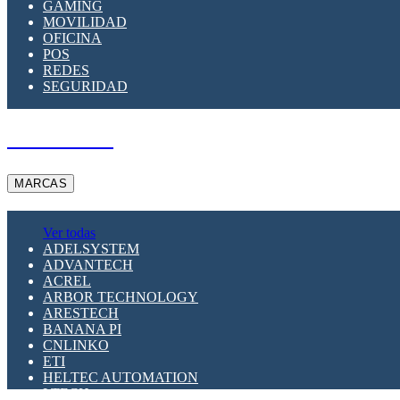
GAMING
MOVILIDAD
OFICINA
POS
REDES
SEGURIDAD
A PEDIDO
MARCAS
Ver todas
ADELSYSTEM
ADVANTECH
ACREL
ARBOR TECHNOLOGY
ARESTECH
BANANA PI
CNLINKO
ETI
HELTEC AUTOMATION
LTECH