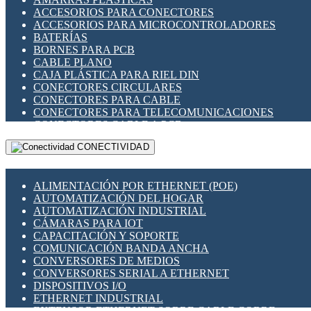
ENCHUFES INDUSTRIALES
ACCESORIOS PARA CONECTORES
INDICADORES PARA PANEL
ACCESORIOS PARA MICROCONTROLADORES
INTERFACES DE RELÉ
BATERÍAS
INTERRUPTORES FIN DE CARRERA
BORNES PARA PCB
LLAVES CONMUTADORAS
CABLE PLANO
MEDIDORES DE ENERGÍA Y TC'S DE CORRIENTE
CAJA PLÁSTICA PARA RIEL DIN
MOTORES PASO A PASO
CONECTORES CIRCULARES
PANTALLAS HMI
CONECTORES PARA CABLE
PLC -CONTROLADORES LÓGICO PROGRAMABLES
CONECTORES PARA TELECOMUNICACIONES
PROGRAMADORES DE HORARIO
CONECTORES CABLE A PCB
PROTECCIÓN ELÉCTRICA
CONECTORES PCB A CABLE
RELÉS DE PROTECCIÓN
CONECTIVIDAD
DIP SWITCHES
SENSORES CAPACITIVOS
DISPLAYS 7 SEGMENTOS
SENSORES DE POSICIÓN LINEAL
FUSIBLES Y PORTAFUSIBLES
SENSORES FOTOELÉCTRICOS
ALIMENTACIÓN POR ETHERNET (POE)
HERRAMIENTAS VARIAS
SENSORES INDUCTIVOS
AUTOMATIZACIÓN DEL HOGAR
ILUMINACIÓN LED
TEMPORIZADORES
AUTOMATIZACIÓN INDUSTRIAL
INTERRUPTORES REED
VARIACS
CÁMARAS PARA IOT
INTERFACES DE RELÉ
VARIADORES DE FRECUENCIA [VDF]
CAPACITACIÓN Y SOPORTE
OTROS RELÉS
SECCIONADORES - INTERRUPTORES
COMUNICACIÓN BANDA ANCHA
PROTECCIÓN TÉRMICA
MAQUINARIA
CONVERSORES DE MEDIOS
RELÉS AUTOMOTRICES
CONVERSORES SERIAL A ETHERNET
RELÉS DE SEÑAL
DISPOSITIVOS I/O
RELÉS DE ESTADO SÓLIDO SSR
ETHERNET INDUSTRIAL
RELÉS INDUSTRIALES
EXTENSOR ETHERNET SOBRE CABLE COBRE