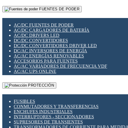
RELÉS INTELIGENTES WIFI
GATEWAY LORAWAN
RELÉS MINIATURA DE POTENCIA
FUENTES DE PODER
GESTIÓN DE REDES
SENSORES MAGNÉTICOS
INFRAESTRUCTURA ETHERCAT
SOPORTE PARA CIRCUITO IMPRESO
PERIFÉRICOS DE RED
SOQUETES PARA RELÉ
AC/DC FUENTES DE PODER
PLACAS MODULARES IOT
SWITCH Y MICROSWITCH
AC/DC CARGADORES DE BATERÍA
SWITCHES Y REDES WIFI
TARJETAS PI
AC/DC DRIVERS LED
SOLUCIONES IOT
UNIÓN Y DERIVACIÓN DE CABLE
DC/DC CONVERTIDORES
SOLUCIONES LORAWAN
DC/DC CONVERTIDORES DRIVER LED
SOLUCIONES RED CELULAR
DC/AC INVERSORES DE ENERGÍA
SEGURIDAD PARA REDES
AC/AC ENERGÍAS RENOVABLES
SWITCHES LAN
ACCESORIOS PARA FUENTES
TELEFONÍA IP (VOIP)
AC/AC VARIADORES DE FRECUENCIA VDF
VIGILANCIA IP (CCTV)
AC/AC UPS ONLINE
MESHTASTIC
PROTECCIÓN
FUSIBLES
CONMUTADORES Y TRANSFERENCIAS
ENCHUFES INDUSTRIALES
INTERRUPTORES - SECCIONADORES
SUPRESORES DE TRANSIENTES
TRANSFORMADORES DE CORRIENTE PARA MEDID