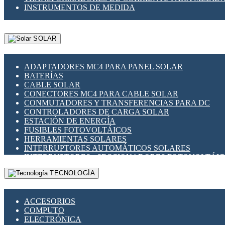
INSTRUMENTOS DE MEDIDA
SOLAR
ADAPTADORES MC4 PARA PANEL SOLAR
BATERÍAS
CABLE SOLAR
CONECTORES MC4 PARA CABLE SOLAR
CONMUTADORES Y TRANSFERENCIAS PARA DC
CONTROLADORES DE CARGA SOLAR
ESTACIÓN DE ENERGÍA
FUSIBLES FOTOVOLTÁICOS
HERRAMIENTAS SOLARES
INTERRUPTORES AUTOMÁTICOS SOLARES
INTERRUPTORES - SECCIONADORES FOTOVOLTÁI
MONTAJE PANEL SOLAR
TECNOLOGÍA
PORTA FUSIBLES Y SECCIONADORES FOTOVOLTAI
SUPRESOR DE TRANSIENTES SPDS PARA APLICACI
ACCESORIOS
COMPUTO
ELECTRÓNICA