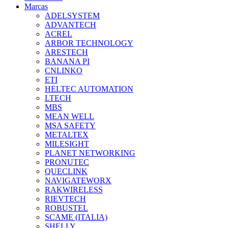
Marcas
ADELSYSTEM
ADVANTECH
ACREL
ARBOR TECHNOLOGY
ARESTECH
BANANA PI
CNLINKO
ETI
HELTEC AUTOMATION
LTECH
MBS
MEAN WELL
MSA SAFETY
METALTEX
MILESIGHT
PLANET NETWORKING
PRONUTEC
QUECLINK
NAVIGATEWORX
RAKWIRELESS
RIEVTECH
ROBUSTEL
SCAME (ITALIA)
SHELLY