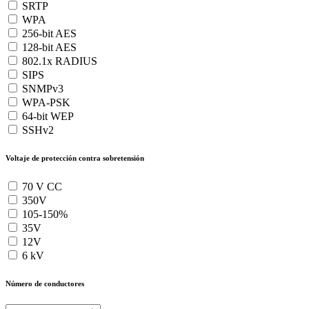
SRTP
WPA
256-bit AES
128-bit AES
802.1x RADIUS
SIPS
SNMPv3
WPA-PSK
64-bit WEP
SSHv2
Voltaje de protección contra sobretensión
70 V CC
350V
105-150%
35V
12V
6 kV
Número de conductores