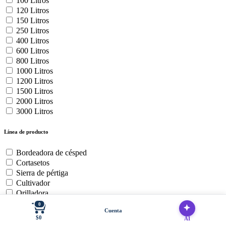
100 Litros
120 Litros
150 Litros
250 Litros
400 Litros
600 Litros
800 Litros
1000 Litros
1200 Litros
1500 Litros
2000 Litros
3000 Litros
Línea de producto
Bordeadora de césped
Cortasetos
Sierra de pértiga
Cultivador
Orilladora
Soplador de hojas
0
Cuenta
Baterías y cargadores
$0
AI
Cortadora de Cesped Zero