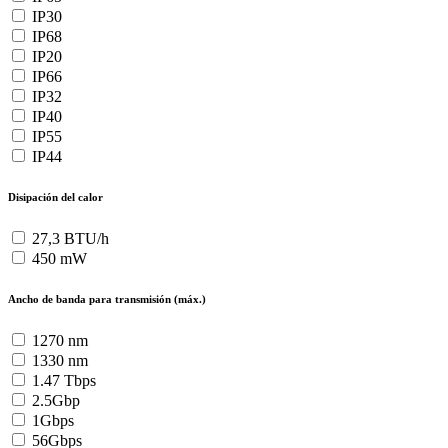
IP30
IP68
IP20
IP66
IP32
IP40
IP55
IP44
Disipación del calor
27,3 BTU/h
450 mW
Ancho de banda para transmisión (máx.)
1270 nm
1330 nm
1.47 Tbps
2.5Gbp
1Gbps
56Gbps