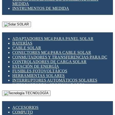
MEDIDA
INSTRUMENTOS DE MEDIDA
SOLAR
ADAPTADORES MC4 PARA PANEL SOLAR
BATERÍAS
CABLE SOLAR
CONECTORES MC4 PARA CABLE SOLAR
CONMUTADORES Y TRANSFERENCIAS PARA DC
CONTROLADORES DE CARGA SOLAR
ESTACIÓN DE ENERGÍA
FUSIBLES FOTOVOLTÁICOS
HERRAMIENTAS SOLARES
INTERRUPTORES AUTOMÁTICOS SOLARES
INTERRUPTORES - SECCIONADORES
FOTOVOLTÁICOS
TECNOLOGÍA
MONTAJE PANEL SOLAR
PORTA FUSIBLES Y SECCIONADORES
FOTOVOLTAICOS
ACCESORIOS
SUPRESOR DE TRANSIENTES SPDS PARA
COMPUTO
APLICACIONES FOTOVOLTAICAS