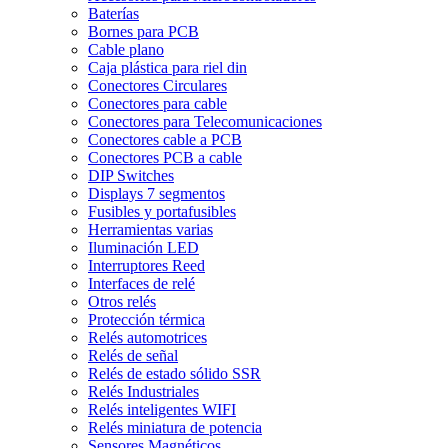
Baterías
Bornes para PCB
Cable plano
Caja plástica para riel din
Conectores Circulares
Conectores para cable
Conectores para Telecomunicaciones
Conectores cable a PCB
Conectores PCB a cable
DIP Switches
Displays 7 segmentos
Fusibles y portafusibles
Herramientas varias
Iluminación LED
Interruptores Reed
Interfaces de relé
Otros relés
Protección térmica
Relés automotrices
Relés de señal
Relés de estado sólido SSR
Relés Industriales
Relés inteligentes WIFI
Relés miniatura de potencia
Sensores Magnéticos