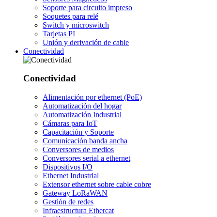
Soporte para circuito impreso
Soquetes para relé
Switch y microswitch
Tarjetas PI
Unión y derivación de cable
Conectividad
Conectividad
Alimentación por ethernet (PoE)
Automatización del hogar
Automatización Industrial
Cámaras para IoT
Capacitación y Soporte
Comunicación banda ancha
Conversores de medios
Conversores serial a ethernet
Dispositivos I/O
Ethernet Industrial
Extensor ethernet sobre cable cobre
Gateway LoRaWAN
Gestión de redes
Infraestructura Ethercat