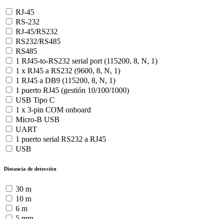
RJ-45
RS-232
RJ-45/RS232
RS232/RS485
RS485
1 RJ45-to-RS232 serial port (115200, 8, N, 1)
1 x RJ45 a RS232 (9600, 8, N, 1)
1 RJ45 a DB9 (115200, 8, N, 1)
1 puerto RJ45 (gestión 10/100/1000)
USB Tipo C
1 x 3-pin COM onboard
Micro-B USB
UART
1 puerto serial RS232 a RJ45
USB
Distancia de detección
30 m
10 m
6 m
5 mm