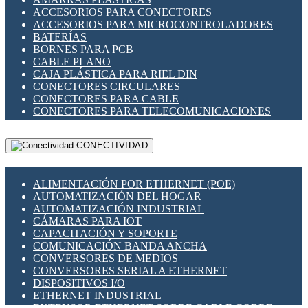
ENCHUFES INDUSTRIALES
ACCESORIOS PARA CONECTORES
INDICADORES PARA PANEL
ACCESORIOS PARA MICROCONTROLADORES
INTERFACES DE RELÉ
BATERÍAS
INTERRUPTORES FIN DE CARRERA
BORNES PARA PCB
LLAVES CONMUTADORAS
CABLE PLANO
MEDIDORES DE ENERGÍA Y TC'S DE CORRIENTE
CAJA PLÁSTICA PARA RIEL DIN
MOTORES PASO A PASO
CONECTORES CIRCULARES
PANTALLAS HMI
CONECTORES PARA CABLE
PLC -CONTROLADORES LÓGICO PROGRAMABLES
CONECTORES PARA TELECOMUNICACIONES
PROGRAMADORES DE HORARIO
CONECTORES CABLE A PCB
PROTECCIÓN ELÉCTRICA
CONECTORES PCB A CABLE
RELÉS DE PROTECCIÓN
CONECTIVIDAD
DIP SWITCHES
SENSORES CAPACITIVOS
DISPLAYS 7 SEGMENTOS
SENSORES DE POSICIÓN LINEAL
FUSIBLES Y PORTAFUSIBLES
SENSORES FOTOELÉCTRICOS
ALIMENTACIÓN POR ETHERNET (POE)
HERRAMIENTAS VARIAS
SENSORES INDUCTIVOS
AUTOMATIZACIÓN DEL HOGAR
ILUMINACIÓN LED
TEMPORIZADORES
AUTOMATIZACIÓN INDUSTRIAL
INTERRUPTORES REED
VARIACS
CÁMARAS PARA IOT
INTERFACES DE RELÉ
VARIADORES DE FRECUENCIA [VDF]
CAPACITACIÓN Y SOPORTE
OTROS RELÉS
SECCIONADORES - INTERRUPTORES
COMUNICACIÓN BANDA ANCHA
PROTECCIÓN TÉRMICA
MAQUINARIA
CONVERSORES DE MEDIOS
RELÉS AUTOMOTRICES
CONVERSORES SERIAL A ETHERNET
RELÉS DE SEÑAL
DISPOSITIVOS I/O
RELÉS DE ESTADO SÓLIDO SSR
ETHERNET INDUSTRIAL
RELÉS INDUSTRIALES
EXTENSOR ETHERNET SOBRE CABLE COBRE