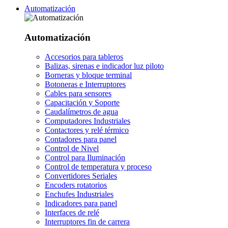
Automatización
Automatización
Accesorios para tableros
Balizas, sirenas e indicador luz piloto
Borneras y bloque terminal
Botoneras e Interruptores
Cables para sensores
Capacitación y Soporte
Caudalímetros de agua
Computadores Industriales
Contactores y relé térmico
Contadores para panel
Control de Nivel
Control para Iluminación
Control de temperatura y proceso
Convertidores Seriales
Encoders rotatorios
Enchufes Industriales
Indicadores para panel
Interfaces de relé
Interruptores fin de carrera