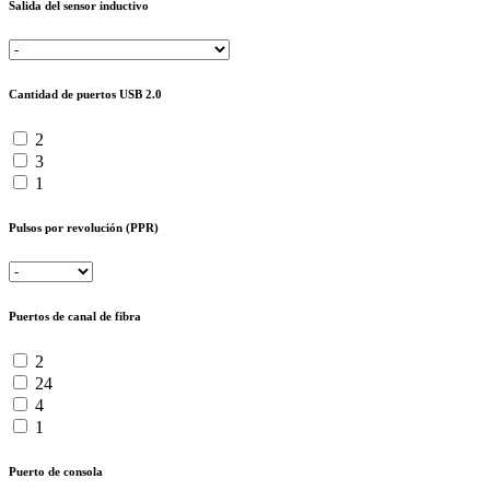
Salida del sensor inductivo
Cantidad de puertos USB 2.0
2
3
1
Pulsos por revolución (PPR)
Puertos de canal de fibra
2
24
4
1
Puerto de consola