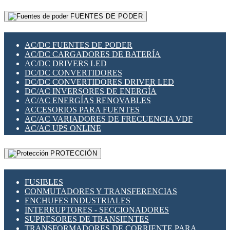
RELÉS INTELIGENTES WIFI
GATEWAY LORAWAN
RELÉS MINIATURA DE POTENCIA
FUENTES DE PODER
GESTIÓN DE REDES
SENSORES MAGNÉTICOS
INFRAESTRUCTURA ETHERCAT
SOPORTE PARA CIRCUITO IMPRESO
PERIFÉRICOS DE RED
SOQUETES PARA RELÉ
AC/DC FUENTES DE PODER
PLACAS MODULARES IOT
SWITCH Y MICROSWITCH
AC/DC CARGADORES DE BATERÍA
SWITCHES Y REDES WIFI
TARJETAS PI
AC/DC DRIVERS LED
SOLUCIONES IOT
UNIÓN Y DERIVACIÓN DE CABLE
DC/DC CONVERTIDORES
SOLUCIONES LORAWAN
DC/DC CONVERTIDORES DRIVER LED
SOLUCIONES RED CELULAR
DC/AC INVERSORES DE ENERGÍA
SEGURIDAD PARA REDES
AC/AC ENERGÍAS RENOVABLES
SWITCHES LAN
ACCESORIOS PARA FUENTES
TELEFONÍA IP (VOIP)
AC/AC VARIADORES DE FRECUENCIA VDF
VIGILANCIA IP (CCTV)
AC/AC UPS ONLINE
MESHTASTIC
PROTECCIÓN
FUSIBLES
CONMUTADORES Y TRANSFERENCIAS
ENCHUFES INDUSTRIALES
INTERRUPTORES - SECCIONADORES
SUPRESORES DE TRANSIENTES
TRANSFORMADORES DE CORRIENTE PARA