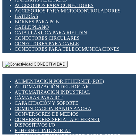
ENCHUFES INDUSTRIALES
ACCESORIOS PARA CONECTORES
INDICADORES PARA PANEL
ACCESORIOS PARA MICROCONTROLADORES
INTERFACES DE RELÉ
BATERÍAS
INTERRUPTORES FIN DE CARRERA
BORNES PARA PCB
LLAVES CONMUTADORAS
CABLE PLANO
MEDIDORES DE ENERGÍA Y TC'S DE CORRIENTE
CAJA PLÁSTICA PARA RIEL DIN
MOTORES PASO A PASO
CONECTORES CIRCULARES
PANTALLAS HMI
CONECTORES PARA CABLE
PLC -CONTROLADORES LÓGICO PROGRAMABLES
CONECTORES PARA TELECOMUNICACIONES
PROGRAMADORES DE HORARIO
CONECTORES CABLE A PCB
PROTECCIÓN ELÉCTRICA
CONECTORES PCB A CABLE
RELÉS DE PROTECCIÓN
CONECTIVIDAD
DIP SWITCHES
SENSORES CAPACITIVOS
DISPLAYS 7 SEGMENTOS
SENSORES DE POSICIÓN LINEAL
FUSIBLES Y PORTAFUSIBLES
SENSORES FOTOELÉCTRICOS
ALIMENTACIÓN POR ETHERNET (POE)
HERRAMIENTAS VARIAS
SENSORES INDUCTIVOS
AUTOMATIZACIÓN DEL HOGAR
ILUMINACIÓN LED
TEMPORIZADORES
AUTOMATIZACIÓN INDUSTRIAL
INTERRUPTORES REED
VARIACS
CÁMARAS PARA IOT
INTERFACES DE RELÉ
VARIADORES DE FRECUENCIA [VDF]
CAPACITACIÓN Y SOPORTE
OTROS RELÉS
SECCIONADORES - INTERRUPTORES
COMUNICACIÓN BANDA ANCHA
PROTECCIÓN TÉRMICA
MAQUINARIA
CONVERSORES DE MEDIOS
RELÉS AUTOMOTRICES
CONVERSORES SERIAL A ETHERNET
RELÉS DE SEÑAL
DISPOSITIVOS I/O
RELÉS DE ESTADO SÓLIDO SSR
ETHERNET INDUSTRIAL
RELÉS INDUSTRIALES
EXTENSOR ETHERNET SOBRE CABLE COBRE