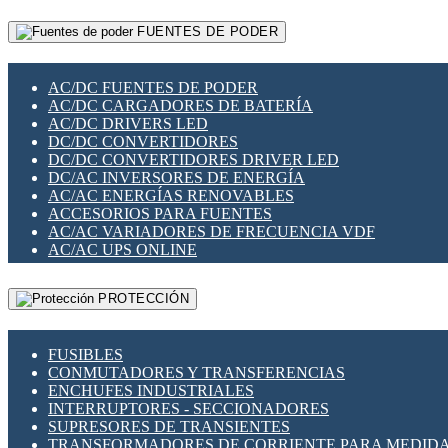
RELÉS INTELIGENTES WIFI
GATEWAY LORAWAN
RELÉS MINIATURA DE POTENCIA
FUENTES DE PODER
GESTIÓN DE REDES
SENSORES MAGNÉTICOS
INFRAESTRUCTURA ETHERCAT
SOPORTE PARA CIRCUITO IMPRESO
PERIFÉRICOS DE RED
SOQUETES PARA RELÉ
AC/DC FUENTES DE PODER
PLACAS MODULARES IOT
SWITCH Y MICROSWITCH
AC/DC CARGADORES DE BATERÍA
SWITCHES Y REDES WIFI
TARJETAS PI
AC/DC DRIVERS LED
SOLUCIONES IOT
UNIÓN Y DERIVACIÓN DE CABLE
DC/DC CONVERTIDORES
SOLUCIONES LORAWAN
DC/DC CONVERTIDORES DRIVER LED
SOLUCIONES RED CELULAR
DC/AC INVERSORES DE ENERGÍA
SEGURIDAD PARA REDES
AC/AC ENERGÍAS RENOVABLES
SWITCHES LAN
ACCESORIOS PARA FUENTES
TELEFONÍA IP (VOIP)
AC/AC VARIADORES DE FRECUENCIA VDF
VIGILANCIA IP (CCTV)
AC/AC UPS ONLINE
MESHTASTIC
PROTECCIÓN
FUSIBLES
CONMUTADORES Y TRANSFERENCIAS
ENCHUFES INDUSTRIALES
INTERRUPTORES - SECCIONADORES
SUPRESORES DE TRANSIENTES
TRANSFORMADORES DE CORRIENTE PARA MEDID