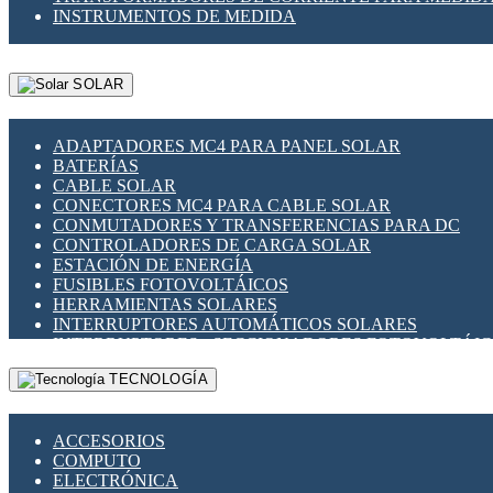
INSTRUMENTOS DE MEDIDA
SOLAR
ADAPTADORES MC4 PARA PANEL SOLAR
BATERÍAS
CABLE SOLAR
CONECTORES MC4 PARA CABLE SOLAR
CONMUTADORES Y TRANSFERENCIAS PARA DC
CONTROLADORES DE CARGA SOLAR
ESTACIÓN DE ENERGÍA
FUSIBLES FOTOVOLTÁICOS
HERRAMIENTAS SOLARES
INTERRUPTORES AUTOMÁTICOS SOLARES
INTERRUPTORES - SECCIONADORES FOTOVOLTÁI
MONTAJE PANEL SOLAR
TECNOLOGÍA
PORTA FUSIBLES Y SECCIONADORES FOTOVOLTAI
SUPRESOR DE TRANSIENTES SPDS PARA APLICACI
ACCESORIOS
COMPUTO
ELECTRÓNICA