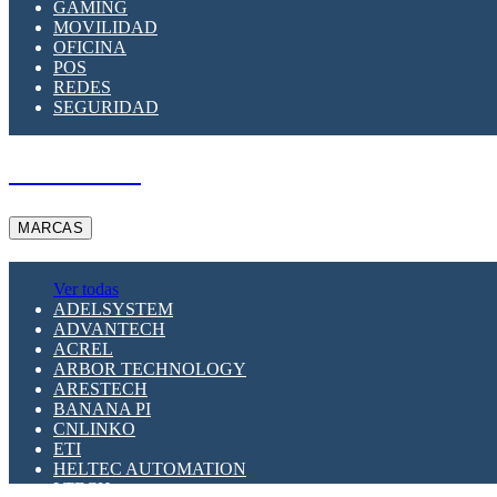
GAMING
MOVILIDAD
OFICINA
POS
REDES
SEGURIDAD
A PEDIDO
MARCAS
Ver todas
ADELSYSTEM
ADVANTECH
ACREL
ARBOR TECHNOLOGY
ARESTECH
BANANA PI
CNLINKO
ETI
HELTEC AUTOMATION
LTECH