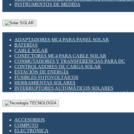
INSTRUMENTOS DE MEDIDA
SOLAR
ADAPTADORES MC4 PARA PANEL SOLAR
BATERÍAS
CABLE SOLAR
CONECTORES MC4 PARA CABLE SOLAR
CONMUTADORES Y TRANSFERENCIAS PARA DC
CONTROLADORES DE CARGA SOLAR
ESTACIÓN DE ENERGÍA
FUSIBLES FOTOVOLTÁICOS
HERRAMIENTAS SOLARES
INTERRUPTORES AUTOMÁTICOS SOLARES
INTERRUPTORES - SECCIONADORES FOTOVOLTÁI
MONTAJE PANEL SOLAR
TECNOLOGÍA
PORTA FUSIBLES Y SECCIONADORES FOTOVOLTAI
SUPRESOR DE TRANSIENTES SPDS PARA APLICACI
ACCESORIOS
COMPUTO
ELECTRÓNICA