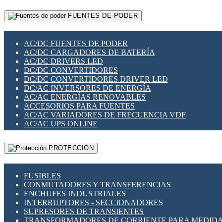
RELÉS INTELIGENTES WIFI
GATEWAY LORAWAN
RELÉS MINIATURA DE POTENCIA
FUENTES DE PODER
GESTIÓN DE REDES
SENSORES MAGNÉTICOS
INFRAESTRUCTURA ETHERCAT
SOPORTE PARA CIRCUITO IMPRESO
PERIFÉRICOS DE RED
SOQUETES PARA RELÉ
AC/DC FUENTES DE PODER
PLACAS MODULARES IOT
SWITCH Y MICROSWITCH
AC/DC CARGADORES DE BATERÍA
SWITCHES Y REDES WIFI
TARJETAS PI
AC/DC DRIVERS LED
SOLUCIONES IOT
UNIÓN Y DERIVACIÓN DE CABLE
DC/DC CONVERTIDORES
SOLUCIONES LORAWAN
DC/DC CONVERTIDORES DRIVER LED
SOLUCIONES RED CELULAR
DC/AC INVERSORES DE ENERGÍA
SEGURIDAD PARA REDES
AC/AC ENERGÍAS RENOVABLES
SWITCHES LAN
ACCESORIOS PARA FUENTES
TELEFONÍA IP (VOIP)
AC/AC VARIADORES DE FRECUENCIA VDF
VIGILANCIA IP (CCTV)
AC/AC UPS ONLINE
MESHTASTIC
PROTECCIÓN
FUSIBLES
CONMUTADORES Y TRANSFERENCIAS
ENCHUFES INDUSTRIALES
INTERRUPTORES - SECCIONADORES
SUPRESORES DE TRANSIENTES
TRANSFORMADORES DE CORRIENTE PARA MEDID