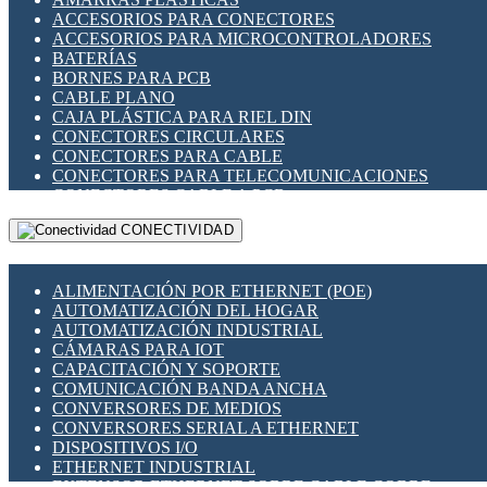
ENCHUFES INDUSTRIALES
ACCESORIOS PARA CONECTORES
INDICADORES PARA PANEL
ACCESORIOS PARA MICROCONTROLADORES
INTERFACES DE RELÉ
BATERÍAS
INTERRUPTORES FIN DE CARRERA
BORNES PARA PCB
LLAVES CONMUTADORAS
CABLE PLANO
MEDIDORES DE ENERGÍA Y TC'S DE CORRIENTE
CAJA PLÁSTICA PARA RIEL DIN
MOTORES PASO A PASO
CONECTORES CIRCULARES
PANTALLAS HMI
CONECTORES PARA CABLE
PLC -CONTROLADORES LÓGICO PROGRAMABLES
CONECTORES PARA TELECOMUNICACIONES
PROGRAMADORES DE HORARIO
CONECTORES CABLE A PCB
PROTECCIÓN ELÉCTRICA
CONECTORES PCB A CABLE
RELÉS DE PROTECCIÓN
CONECTIVIDAD
DIP SWITCHES
SENSORES CAPACITIVOS
DISPLAYS 7 SEGMENTOS
SENSORES DE POSICIÓN LINEAL
FUSIBLES Y PORTAFUSIBLES
SENSORES FOTOELÉCTRICOS
ALIMENTACIÓN POR ETHERNET (POE)
HERRAMIENTAS VARIAS
SENSORES INDUCTIVOS
AUTOMATIZACIÓN DEL HOGAR
ILUMINACIÓN LED
TEMPORIZADORES
AUTOMATIZACIÓN INDUSTRIAL
INTERRUPTORES REED
VARIACS
CÁMARAS PARA IOT
INTERFACES DE RELÉ
VARIADORES DE FRECUENCIA [VDF]
CAPACITACIÓN Y SOPORTE
OTROS RELÉS
SECCIONADORES - INTERRUPTORES
COMUNICACIÓN BANDA ANCHA
PROTECCIÓN TÉRMICA
MAQUINARIA
CONVERSORES DE MEDIOS
RELÉS AUTOMOTRICES
CONVERSORES SERIAL A ETHERNET
RELÉS DE SEÑAL
DISPOSITIVOS I/O
RELÉS DE ESTADO SÓLIDO SSR
ETHERNET INDUSTRIAL
RELÉS INDUSTRIALES
EXTENSOR ETHERNET SOBRE CABLE COBRE