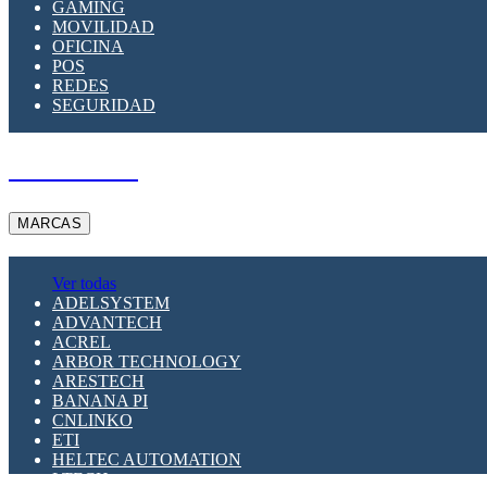
GAMING
MOVILIDAD
OFICINA
POS
REDES
SEGURIDAD
A PEDIDO
MARCAS
Ver todas
ADELSYSTEM
ADVANTECH
ACREL
ARBOR TECHNOLOGY
ARESTECH
BANANA PI
CNLINKO
ETI
HELTEC AUTOMATION
LTECH