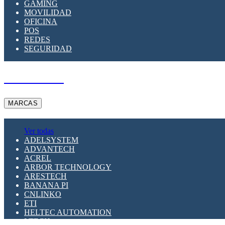
GAMING
MOVILIDAD
OFICINA
POS
REDES
SEGURIDAD
A PEDIDO
MARCAS
Ver todas
ADELSYSTEM
ADVANTECH
ACREL
ARBOR TECHNOLOGY
ARESTECH
BANANA PI
CNLINKO
ETI
HELTEC AUTOMATION
LTECH