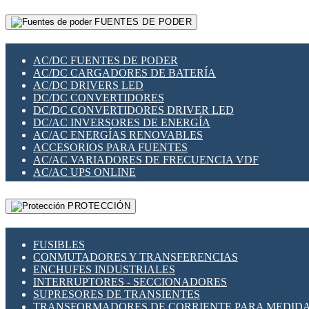
RELÉS INTELIGENTES WIFI
GATEWAY LORAWAN
RELÉS MINIATURA DE POTENCIA
FUENTES DE PODER
GESTIÓN DE REDES
SENSORES MAGNÉTICOS
INFRAESTRUCTURA ETHERCAT
SOPORTE PARA CIRCUITO IMPRESO
PERIFÉRICOS DE RED
SOQUETES PARA RELÉ
AC/DC FUENTES DE PODER
PLACAS MODULARES IOT
SWITCH Y MICROSWITCH
AC/DC CARGADORES DE BATERÍA
SWITCHES Y REDES WIFI
TARJETAS PI
AC/DC DRIVERS LED
SOLUCIONES IOT
UNIÓN Y DERIVACIÓN DE CABLE
DC/DC CONVERTIDORES
SOLUCIONES LORAWAN
DC/DC CONVERTIDORES DRIVER LED
SOLUCIONES RED CELULAR
DC/AC INVERSORES DE ENERGÍA
SEGURIDAD PARA REDES
AC/AC ENERGÍAS RENOVABLES
SWITCHES LAN
ACCESORIOS PARA FUENTES
TELEFONÍA IP (VOIP)
AC/AC VARIADORES DE FRECUENCIA VDF
VIGILANCIA IP (CCTV)
AC/AC UPS ONLINE
MESHTASTIC
PROTECCIÓN
FUSIBLES
CONMUTADORES Y TRANSFERENCIAS
ENCHUFES INDUSTRIALES
INTERRUPTORES - SECCIONADORES
SUPRESORES DE TRANSIENTES
TRANSFORMADORES DE CORRIENTE PARA MEDID