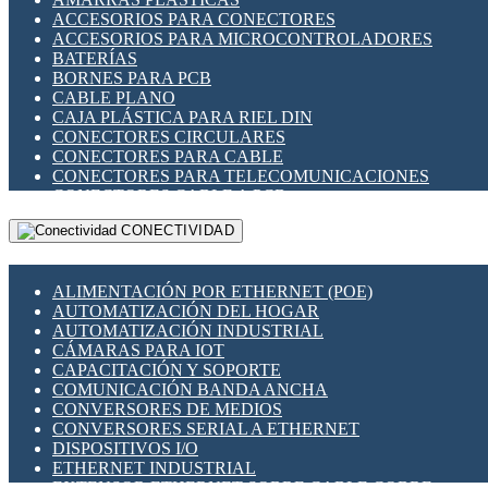
ENCHUFES INDUSTRIALES
ACCESORIOS PARA CONECTORES
INDICADORES PARA PANEL
ACCESORIOS PARA MICROCONTROLADORES
INTERFACES DE RELÉ
BATERÍAS
INTERRUPTORES FIN DE CARRERA
BORNES PARA PCB
LLAVES CONMUTADORAS
CABLE PLANO
MEDIDORES DE ENERGÍA Y TC'S DE CORRIENTE
CAJA PLÁSTICA PARA RIEL DIN
MOTORES PASO A PASO
CONECTORES CIRCULARES
PANTALLAS HMI
CONECTORES PARA CABLE
PLC -CONTROLADORES LÓGICO PROGRAMABLES
CONECTORES PARA TELECOMUNICACIONES
PROGRAMADORES DE HORARIO
CONECTORES CABLE A PCB
PROTECCIÓN ELÉCTRICA
CONECTORES PCB A CABLE
RELÉS DE PROTECCIÓN
CONECTIVIDAD
DIP SWITCHES
SENSORES CAPACITIVOS
DISPLAYS 7 SEGMENTOS
SENSORES DE POSICIÓN LINEAL
FUSIBLES Y PORTAFUSIBLES
SENSORES FOTOELÉCTRICOS
ALIMENTACIÓN POR ETHERNET (POE)
HERRAMIENTAS VARIAS
SENSORES INDUCTIVOS
AUTOMATIZACIÓN DEL HOGAR
ILUMINACIÓN LED
TEMPORIZADORES
AUTOMATIZACIÓN INDUSTRIAL
INTERRUPTORES REED
VARIACS
CÁMARAS PARA IOT
INTERFACES DE RELÉ
VARIADORES DE FRECUENCIA [VDF]
CAPACITACIÓN Y SOPORTE
OTROS RELÉS
SECCIONADORES - INTERRUPTORES
COMUNICACIÓN BANDA ANCHA
PROTECCIÓN TÉRMICA
MAQUINARIA
CONVERSORES DE MEDIOS
RELÉS AUTOMOTRICES
CONVERSORES SERIAL A ETHERNET
RELÉS DE SEÑAL
DISPOSITIVOS I/O
RELÉS DE ESTADO SÓLIDO SSR
ETHERNET INDUSTRIAL
RELÉS INDUSTRIALES
EXTENSOR ETHERNET SOBRE CABLE COBRE