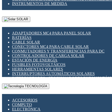
INSTRUMENTOS DE MEDIDA
SOLAR
ADAPTADORES MC4 PARA PANEL SOLAR
BATERÍAS
CABLE SOLAR
CONECTORES MC4 PARA CABLE SOLAR
CONMUTADORES Y TRANSFERENCIAS PARA DC
CONTROLADORES DE CARGA SOLAR
ESTACIÓN DE ENERGÍA
FUSIBLES FOTOVOLTÁICOS
HERRAMIENTAS SOLARES
INTERRUPTORES AUTOMÁTICOS SOLARES
INTERRUPTORES - SECCIONADORES FOTOVOLTÁI
MONTAJE PANEL SOLAR
TECNOLOGÍA
PORTA FUSIBLES Y SECCIONADORES FOTOVOLTAI
SUPRESOR DE TRANSIENTES SPDS PARA APLICACI
ACCESORIOS
COMPUTO
ELECTRÓNICA