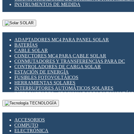
INSTRUMENTOS DE MEDIDA
SOLAR
ADAPTADORES MC4 PARA PANEL SOLAR
BATERÍAS
CABLE SOLAR
CONECTORES MC4 PARA CABLE SOLAR
CONMUTADORES Y TRANSFERENCIAS PARA DC
CONTROLADORES DE CARGA SOLAR
ESTACIÓN DE ENERGÍA
FUSIBLES FOTOVOLTÁICOS
HERRAMIENTAS SOLARES
INTERRUPTORES AUTOMÁTICOS SOLARES
INTERRUPTORES - SECCIONADORES FOTOVOLTÁI
MONTAJE PANEL SOLAR
TECNOLOGÍA
PORTA FUSIBLES Y SECCIONADORES FOTOVOLTAI
SUPRESOR DE TRANSIENTES SPDS PARA APLICACI
ACCESORIOS
COMPUTO
ELECTRÓNICA