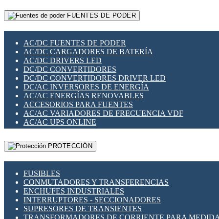
RELÉS INTELIGENTES WIFI
GATEWAY LORAWAN
RELÉS MINIATURA DE POTENCIA
FUENTES DE PODER
GESTIÓN DE REDES
SENSORES MAGNÉTICOS
INFRAESTRUCTURA ETHERCAT
SOPORTE PARA CIRCUITO IMPRESO
PERIFÉRICOS DE RED
SOQUETES PARA RELÉ
AC/DC FUENTES DE PODER
PLACAS MODULARES IOT
SWITCH Y MICROSWITCH
AC/DC CARGADORES DE BATERÍA
SWITCHES Y REDES WIFI
TARJETAS PI
AC/DC DRIVERS LED
SOLUCIONES IOT
UNIÓN Y DERIVACIÓN DE CABLE
DC/DC CONVERTIDORES
SOLUCIONES LORAWAN
DC/DC CONVERTIDORES DRIVER LED
SOLUCIONES RED CELULAR
DC/AC INVERSORES DE ENERGÍA
SEGURIDAD PARA REDES
AC/AC ENERGÍAS RENOVABLES
SWITCHES LAN
ACCESORIOS PARA FUENTES
TELEFONÍA IP (VOIP)
AC/AC VARIADORES DE FRECUENCIA VDF
VIGILANCIA IP (CCTV)
AC/AC UPS ONLINE
MESHTASTIC
PROTECCIÓN
FUSIBLES
CONMUTADORES Y TRANSFERENCIAS
ENCHUFES INDUSTRIALES
INTERRUPTORES - SECCIONADORES
SUPRESORES DE TRANSIENTES
TRANSFORMADORES DE CORRIENTE PARA MEDID