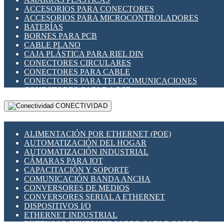
ENCHUFES INDUSTRIALES
ACCESORIOS PARA CONECTORES
INDICADORES PARA PANEL
ACCESORIOS PARA MICROCONTROLADORES
INTERFACES DE RELÉ
BATERÍAS
INTERRUPTORES FIN DE CARRERA
BORNES PARA PCB
LLAVES CONMUTADORAS
CABLE PLANO
MEDIDORES DE ENERGÍA Y TC'S DE CORRIENTE
CAJA PLÁSTICA PARA RIEL DIN
MOTORES PASO A PASO
CONECTORES CIRCULARES
PANTALLAS HMI
CONECTORES PARA CABLE
PLC -CONTROLADORES LÓGICO PROGRAMABLES
CONECTORES PARA TELECOMUNICACIONES
PROGRAMADORES DE HORARIO
CONECTORES CABLE A PCB
PROTECCIÓN ELÉCTRICA
CONECTORES PCB A CABLE
RELÉS DE PROTECCIÓN
CONECTIVIDAD
DIP SWITCHES
SENSORES CAPACITIVOS
DISPLAYS 7 SEGMENTOS
SENSORES DE POSICIÓN LINEAL
FUSIBLES Y PORTAFUSIBLES
SENSORES FOTOELÉCTRICOS
ALIMENTACIÓN POR ETHERNET (POE)
HERRAMIENTAS VARIAS
SENSORES INDUCTIVOS
AUTOMATIZACIÓN DEL HOGAR
ILUMINACIÓN LED
TEMPORIZADORES
AUTOMATIZACIÓN INDUSTRIAL
INTERRUPTORES REED
VARIACS
CÁMARAS PARA IOT
INTERFACES DE RELÉ
VARIADORES DE FRECUENCIA [VDF]
CAPACITACIÓN Y SOPORTE
OTROS RELÉS
SECCIONADORES - INTERRUPTORES
COMUNICACIÓN BANDA ANCHA
PROTECCIÓN TÉRMICA
MAQUINARIA
CONVERSORES DE MEDIOS
RELÉS AUTOMOTRICES
CONVERSORES SERIAL A ETHERNET
RELÉS DE SEÑAL
DISPOSITIVOS I/O
RELÉS DE ESTADO SÓLIDO SSR
ETHERNET INDUSTRIAL
RELÉS INDUSTRIALES
EXTENSOR ETHERNET SOBRE CABLE COBRE