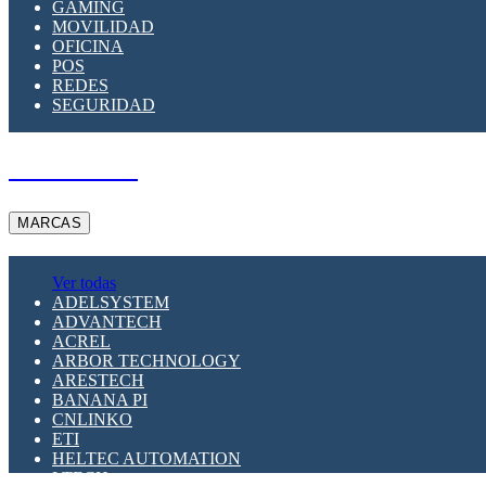
GAMING
MOVILIDAD
OFICINA
POS
REDES
SEGURIDAD
A PEDIDO
MARCAS
Ver todas
ADELSYSTEM
ADVANTECH
ACREL
ARBOR TECHNOLOGY
ARESTECH
BANANA PI
CNLINKO
ETI
HELTEC AUTOMATION
LTECH