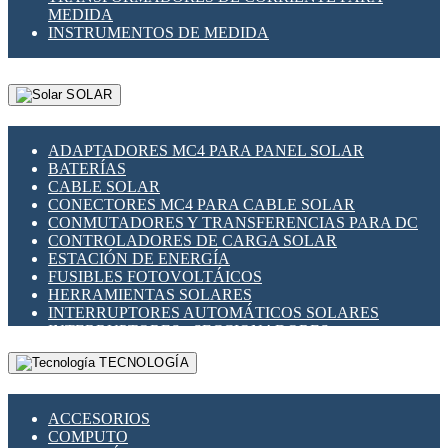
MEDIDA
INSTRUMENTOS DE MEDIDA
SOLAR
ADAPTADORES MC4 PARA PANEL SOLAR
BATERÍAS
CABLE SOLAR
CONECTORES MC4 PARA CABLE SOLAR
CONMUTADORES Y TRANSFERENCIAS PARA DC
CONTROLADORES DE CARGA SOLAR
ESTACIÓN DE ENERGÍA
FUSIBLES FOTOVOLTÁICOS
HERRAMIENTAS SOLARES
INTERRUPTORES AUTOMÁTICOS SOLARES
INTERRUPTORES - SECCIONADORES
FOTOVOLTÁICOS
TECNOLOGÍA
MONTAJE PANEL SOLAR
PORTA FUSIBLES Y SECCIONADORES
FOTOVOLTAICOS
ACCESORIOS
SUPRESOR DE TRANSIENTES SPDS PARA
COMPUTO
APLICACIONES FOTOVOLTAICAS