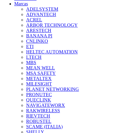
Marcas
ADELSYSTEM
ADVANTECH
ACREL
ARBOR TECHNOLOGY
ARESTECH
BANANA PI
CNLINKO
ETI
HELTEC AUTOMATION
LTECH
MBS
MEAN WELL
MSA SAFETY
METALTEX
MILESIGHT
PLANET NETWORKING
PRONUTEC
QUECLINK
NAVIGATEWORX
RAKWIRELESS
RIEVTECH
ROBUSTEL
SCAME (ITALIA)
SHELLY