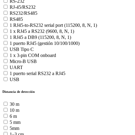
RS-232
RJ-45/RS232
RS232/RS485
RS485
1 RJ45-to-RS232 serial port (115200, 8, N, 1)
1 x RJ45 a RS232 (9600, 8, N, 1)
1 RJ45 a DB9 (115200, 8, N, 1)
1 puerto RJ45 (gestión 10/100/1000)
USB Tipo C
1 x 3-pin COM onboard
Micro-B USB
UART
1 puerto serial RS232 a RJ45
USB
Distancia de detección
30 m
10 m
6 m
5 mm
5mm
1–3 cm