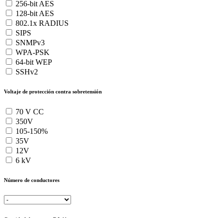
256-bit AES
128-bit AES
802.1x RADIUS
SIPS
SNMPv3
WPA-PSK
64-bit WEP
SSHv2
Voltaje de protección contra sobretensión
70 V CC
350V
105-150%
35V
12V
6 kV
Número de conductores