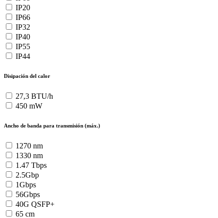
IP20
IP66
IP32
IP40
IP55
IP44
Disipación del calor
27,3 BTU/h
450 mW
Ancho de banda para transmisión (máx.)
1270 nm
1330 nm
1.47 Tbps
2.5Gbp
1Gbps
56Gbps
40G QSFP+
65 cm