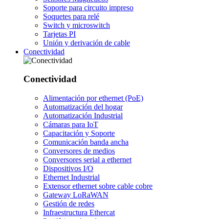
Soporte para circuito impreso
Soquetes para relé
Switch y microswitch
Tarjetas PI
Unión y derivación de cable
Conectividad
Conectividad
Alimentación por ethernet (PoE)
Automatización del hogar
Automatización Industrial
Cámaras para IoT
Capacitación y Soporte
Comunicación banda ancha
Conversores de medios
Conversores serial a ethernet
Dispositivos I/O
Ethernet Industrial
Extensor ethernet sobre cable cobre
Gateway LoRaWAN
Gestión de redes
Infraestructura Ethercat