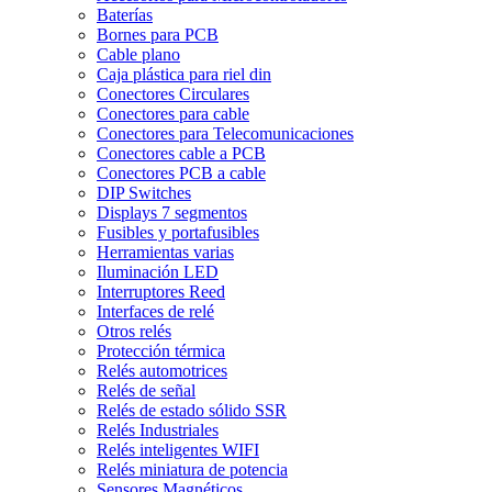
Baterías
Bornes para PCB
Cable plano
Caja plástica para riel din
Conectores Circulares
Conectores para cable
Conectores para Telecomunicaciones
Conectores cable a PCB
Conectores PCB a cable
DIP Switches
Displays 7 segmentos
Fusibles y portafusibles
Herramientas varias
Iluminación LED
Interruptores Reed
Interfaces de relé
Otros relés
Protección térmica
Relés automotrices
Relés de señal
Relés de estado sólido SSR
Relés Industriales
Relés inteligentes WIFI
Relés miniatura de potencia
Sensores Magnéticos