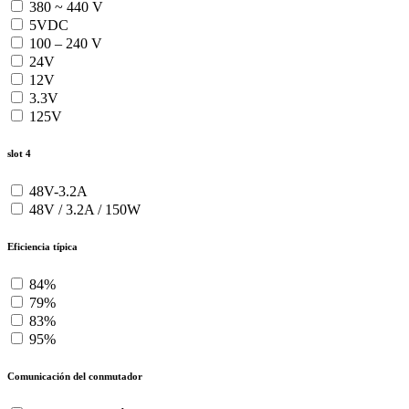
380 ~ 440 V
5VDC
100 – 240 V
24V
12V
3.3V
125V
slot 4
48V-3.2A
48V / 3.2A / 150W
Eficiencia típica
84%
79%
83%
95%
Comunicación del conmutador