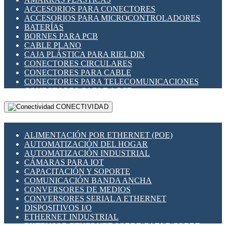
ENCHUFES INDUSTRIALES
ACCESORIOS PARA CONECTORES
INDICADORES PARA PANEL
ACCESORIOS PARA MICROCONTROLADORES
INTERFACES DE RELÉ
BATERÍAS
INTERRUPTORES FIN DE CARRERA
BORNES PARA PCB
LLAVES CONMUTADORAS
CABLE PLANO
MEDIDORES DE ENERGÍA Y TC'S DE CORRIENTE
CAJA PLÁSTICA PARA RIEL DIN
MOTORES PASO A PASO
CONECTORES CIRCULARES
PANTALLAS HMI
CONECTORES PARA CABLE
PLC -CONTROLADORES LÓGICO PROGRAMABLES
CONECTORES PARA TELECOMUNICACIONES
PROGRAMADORES DE HORARIO
CONECTORES CABLE A PCB
PROTECCIÓN ELÉCTRICA
CONECTORES PCB A CABLE
RELÉS DE PROTECCIÓN
CONECTIVIDAD
DIP SWITCHES
SENSORES CAPACITIVOS
DISPLAYS 7 SEGMENTOS
SENSORES DE POSICIÓN LINEAL
FUSIBLES Y PORTAFUSIBLES
SENSORES FOTOELÉCTRICOS
ALIMENTACIÓN POR ETHERNET (POE)
HERRAMIENTAS VARIAS
SENSORES INDUCTIVOS
AUTOMATIZACIÓN DEL HOGAR
ILUMINACIÓN LED
TEMPORIZADORES
AUTOMATIZACIÓN INDUSTRIAL
INTERRUPTORES REED
VARIACS
CÁMARAS PARA IOT
INTERFACES DE RELÉ
VARIADORES DE FRECUENCIA [VDF]
CAPACITACIÓN Y SOPORTE
OTROS RELÉS
SECCIONADORES - INTERRUPTORES
COMUNICACIÓN BANDA ANCHA
PROTECCIÓN TÉRMICA
MAQUINARIA
CONVERSORES DE MEDIOS
RELÉS AUTOMOTRICES
CONVERSORES SERIAL A ETHERNET
RELÉS DE SEÑAL
DISPOSITIVOS I/O
RELÉS DE ESTADO SÓLIDO SSR
ETHERNET INDUSTRIAL
RELÉS INDUSTRIALES
EXTENSOR ETHERNET SOBRE CABLE COBRE