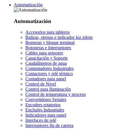
Automatización
Automatización
Accesorios para tableros
Balizas, sirenas e indicador luz piloto
Borneras y bloque terminal
Botoneras e Interruptores
Cables para sensores
Capacitación y Soporte
Caudalímetros de agua
Computadores Industriales
Contactores y relé térmico
Contadores para panel
Control de Nivel
Control para Iluminación
Control de temperatura y proceso
Convertidores Seriales
Encoders rotatorios
Enchufes Industriales
Indicadores para panel
Interfaces de relé
Interruptores fin de carrera