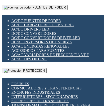
RELÉS INTELIGENTES WIFI
GATEWAY LORAWAN
RELÉS MINIATURA DE POTENCIA
FUENTES DE PODER
GESTIÓN DE REDES
SENSORES MAGNÉTICOS
INFRAESTRUCTURA ETHERCAT
SOPORTE PARA CIRCUITO IMPRESO
PERIFÉRICOS DE RED
SOQUETES PARA RELÉ
AC/DC FUENTES DE PODER
PLACAS MODULARES IOT
SWITCH Y MICROSWITCH
AC/DC CARGADORES DE BATERÍA
SWITCHES Y REDES WIFI
TARJETAS PI
AC/DC DRIVERS LED
SOLUCIONES IOT
UNIÓN Y DERIVACIÓN DE CABLE
DC/DC CONVERTIDORES
SOLUCIONES LORAWAN
DC/DC CONVERTIDORES DRIVER LED
SOLUCIONES RED CELULAR
DC/AC INVERSORES DE ENERGÍA
SEGURIDAD PARA REDES
AC/AC ENERGÍAS RENOVABLES
SWITCHES LAN
ACCESORIOS PARA FUENTES
TELEFONÍA IP (VOIP)
AC/AC VARIADORES DE FRECUENCIA VDF
VIGILANCIA IP (CCTV)
AC/AC UPS ONLINE
MESHTASTIC
PROTECCIÓN
FUSIBLES
CONMUTADORES Y TRANSFERENCIAS
ENCHUFES INDUSTRIALES
INTERRUPTORES - SECCIONADORES
SUPRESORES DE TRANSIENTES
TRANSFORMADORES DE CORRIENTE PARA