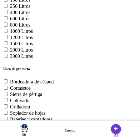
250 Litros
400 Litros
600 Litros
800 Litros
1000 Litros
1200 Litros
1500 Litros
2000 Litros
3000 Litros
Línea de producto
Bordeadora de césped
Cortasetos
Sierra de pértiga
Cultivador
Orilladora
Soplador de hojas
Baterías y cargadores
Cortadora de Cesped Zero
0
Cuenta
Motosierra
$0
AI