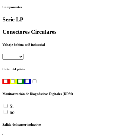
Componentes
Serie LP
Conectores Circulares
Voltaje bobina relé industrial
Color del piloto
Monitorización de Diagnósticos Digitales (DDM)
Si
no
Salida del sensor inductivo