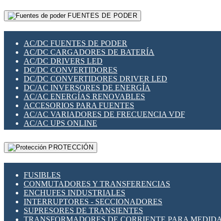
RELÉS INTELIGENTES WIFI
GATEWAY LORAWAN
RELÉS MINIATURA DE POTENCIA
FUENTES DE PODER
GESTIÓN DE REDES
SENSORES MAGNÉTICOS
INFRAESTRUCTURA ETHERCAT
SOPORTE PARA CIRCUITO IMPRESO
PERIFÉRICOS DE RED
SOQUETES PARA RELÉ
AC/DC FUENTES DE PODER
PLACAS MODULARES IOT
SWITCH Y MICROSWITCH
AC/DC CARGADORES DE BATERÍA
SWITCHES Y REDES WIFI
TARJETAS PI
AC/DC DRIVERS LED
SOLUCIONES IOT
UNIÓN Y DERIVACIÓN DE CABLE
DC/DC CONVERTIDORES
SOLUCIONES LORAWAN
DC/DC CONVERTIDORES DRIVER LED
SOLUCIONES RED CELULAR
DC/AC INVERSORES DE ENERGÍA
SEGURIDAD PARA REDES
AC/AC ENERGÍAS RENOVABLES
SWITCHES LAN
ACCESORIOS PARA FUENTES
TELEFONÍA IP (VOIP)
AC/AC VARIADORES DE FRECUENCIA VDF
VIGILANCIA IP (CCTV)
AC/AC UPS ONLINE
MESHTASTIC
PROTECCIÓN
FUSIBLES
CONMUTADORES Y TRANSFERENCIAS
ENCHUFES INDUSTRIALES
INTERRUPTORES - SECCIONADORES
SUPRESORES DE TRANSIENTES
TRANSFORMADORES DE CORRIENTE PARA MEDID