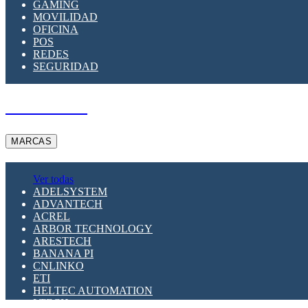
GAMING
MOVILIDAD
OFICINA
POS
REDES
SEGURIDAD
A PEDIDO
MARCAS
Ver todas
ADELSYSTEM
ADVANTECH
ACREL
ARBOR TECHNOLOGY
ARESTECH
BANANA PI
CNLINKO
ETI
HELTEC AUTOMATION
LTECH