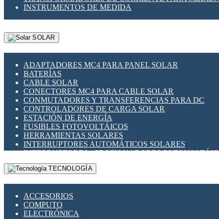
INSTRUMENTOS DE MEDIDA
SOLAR
ADAPTADORES MC4 PARA PANEL SOLAR
BATERÍAS
CABLE SOLAR
CONECTORES MC4 PARA CABLE SOLAR
CONMUTADORES Y TRANSFERENCIAS PARA DC
CONTROLADORES DE CARGA SOLAR
ESTACIÓN DE ENERGÍA
FUSIBLES FOTOVOLTÁICOS
HERRAMIENTAS SOLARES
INTERRUPTORES AUTOMÁTICOS SOLARES
INTERRUPTORES - SECCIONADORES FOTOVOLTÁI
MONTAJE PANEL SOLAR
TECNOLOGÍA
PORTA FUSIBLES Y SECCIONADORES FOTOVOLTAI
SUPRESOR DE TRANSIENTES SPDS PARA APLICACI
ACCESORIOS
COMPUTO
ELECTRÓNICA