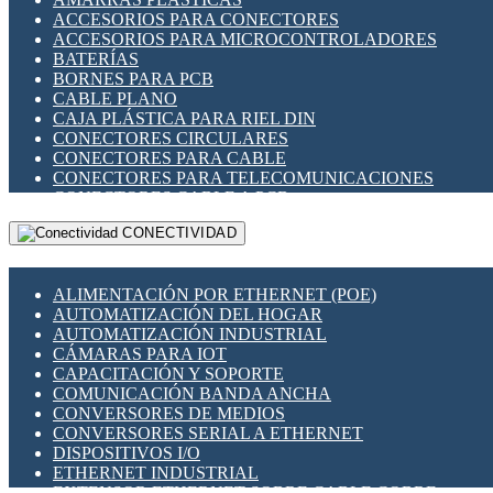
ENCHUFES INDUSTRIALES
ACCESORIOS PARA CONECTORES
INDICADORES PARA PANEL
ACCESORIOS PARA MICROCONTROLADORES
INTERFACES DE RELÉ
BATERÍAS
INTERRUPTORES FIN DE CARRERA
BORNES PARA PCB
LLAVES CONMUTADORAS
CABLE PLANO
MEDIDORES DE ENERGÍA Y TC'S DE CORRIENTE
CAJA PLÁSTICA PARA RIEL DIN
MOTORES PASO A PASO
CONECTORES CIRCULARES
PANTALLAS HMI
CONECTORES PARA CABLE
PLC -CONTROLADORES LÓGICO PROGRAMABLES
CONECTORES PARA TELECOMUNICACIONES
PROGRAMADORES DE HORARIO
CONECTORES CABLE A PCB
PROTECCIÓN ELÉCTRICA
CONECTORES PCB A CABLE
RELÉS DE PROTECCIÓN
CONECTIVIDAD
DIP SWITCHES
SENSORES CAPACITIVOS
DISPLAYS 7 SEGMENTOS
SENSORES DE POSICIÓN LINEAL
FUSIBLES Y PORTAFUSIBLES
SENSORES FOTOELÉCTRICOS
ALIMENTACIÓN POR ETHERNET (POE)
HERRAMIENTAS VARIAS
SENSORES INDUCTIVOS
AUTOMATIZACIÓN DEL HOGAR
ILUMINACIÓN LED
TEMPORIZADORES
AUTOMATIZACIÓN INDUSTRIAL
INTERRUPTORES REED
VARIACS
CÁMARAS PARA IOT
INTERFACES DE RELÉ
VARIADORES DE FRECUENCIA [VDF]
CAPACITACIÓN Y SOPORTE
OTROS RELÉS
SECCIONADORES - INTERRUPTORES
COMUNICACIÓN BANDA ANCHA
PROTECCIÓN TÉRMICA
MAQUINARIA
CONVERSORES DE MEDIOS
RELÉS AUTOMOTRICES
CONVERSORES SERIAL A ETHERNET
RELÉS DE SEÑAL
DISPOSITIVOS I/O
RELÉS DE ESTADO SÓLIDO SSR
ETHERNET INDUSTRIAL
RELÉS INDUSTRIALES
EXTENSOR ETHERNET SOBRE CABLE COBRE