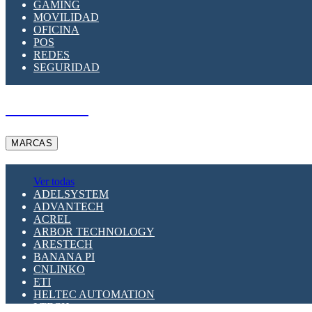
GAMING
MOVILIDAD
OFICINA
POS
REDES
SEGURIDAD
A PEDIDO
MARCAS
Ver todas
ADELSYSTEM
ADVANTECH
ACREL
ARBOR TECHNOLOGY
ARESTECH
BANANA PI
CNLINKO
ETI
HELTEC AUTOMATION
LTECH