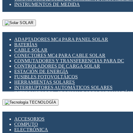
INSTRUMENTOS DE MEDIDA
SOLAR
ADAPTADORES MC4 PARA PANEL SOLAR
BATERÍAS
CABLE SOLAR
CONECTORES MC4 PARA CABLE SOLAR
CONMUTADORES Y TRANSFERENCIAS PARA DC
CONTROLADORES DE CARGA SOLAR
ESTACIÓN DE ENERGÍA
FUSIBLES FOTOVOLTÁICOS
HERRAMIENTAS SOLARES
INTERRUPTORES AUTOMÁTICOS SOLARES
INTERRUPTORES - SECCIONADORES FOTOVOLTÁI
MONTAJE PANEL SOLAR
TECNOLOGÍA
PORTA FUSIBLES Y SECCIONADORES FOTOVOLTAI
SUPRESOR DE TRANSIENTES SPDS PARA APLICACI
ACCESORIOS
COMPUTO
ELECTRÓNICA