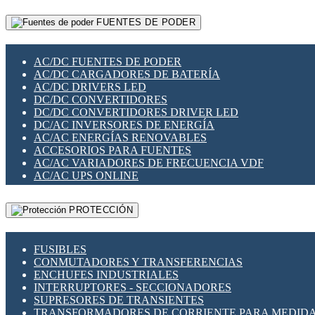
RELÉS INTELIGENTES WIFI
GATEWAY LORAWAN
RELÉS MINIATURA DE POTENCIA
FUENTES DE PODER
GESTIÓN DE REDES
SENSORES MAGNÉTICOS
INFRAESTRUCTURA ETHERCAT
SOPORTE PARA CIRCUITO IMPRESO
PERIFÉRICOS DE RED
SOQUETES PARA RELÉ
AC/DC FUENTES DE PODER
PLACAS MODULARES IOT
SWITCH Y MICROSWITCH
AC/DC CARGADORES DE BATERÍA
SWITCHES Y REDES WIFI
TARJETAS PI
AC/DC DRIVERS LED
SOLUCIONES IOT
UNIÓN Y DERIVACIÓN DE CABLE
DC/DC CONVERTIDORES
SOLUCIONES LORAWAN
DC/DC CONVERTIDORES DRIVER LED
SOLUCIONES RED CELULAR
DC/AC INVERSORES DE ENERGÍA
SEGURIDAD PARA REDES
AC/AC ENERGÍAS RENOVABLES
SWITCHES LAN
ACCESORIOS PARA FUENTES
TELEFONÍA IP (VOIP)
AC/AC VARIADORES DE FRECUENCIA VDF
VIGILANCIA IP (CCTV)
AC/AC UPS ONLINE
MESHTASTIC
PROTECCIÓN
FUSIBLES
CONMUTADORES Y TRANSFERENCIAS
ENCHUFES INDUSTRIALES
INTERRUPTORES - SECCIONADORES
SUPRESORES DE TRANSIENTES
TRANSFORMADORES DE CORRIENTE PARA MEDID