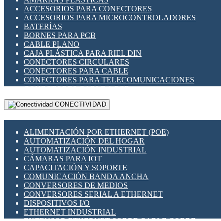
ENCHUFES INDUSTRIALES
ACCESORIOS PARA CONECTORES
INDICADORES PARA PANEL
ACCESORIOS PARA MICROCONTROLADORES
INTERFACES DE RELÉ
BATERÍAS
INTERRUPTORES FIN DE CARRERA
BORNES PARA PCB
LLAVES CONMUTADORAS
CABLE PLANO
MEDIDORES DE ENERGÍA Y TC'S DE CORRIENTE
CAJA PLÁSTICA PARA RIEL DIN
MOTORES PASO A PASO
CONECTORES CIRCULARES
PANTALLAS HMI
CONECTORES PARA CABLE
PLC -CONTROLADORES LÓGICO PROGRAMABLES
CONECTORES PARA TELECOMUNICACIONES
PROGRAMADORES DE HORARIO
CONECTORES CABLE A PCB
PROTECCIÓN ELÉCTRICA
CONECTORES PCB A CABLE
RELÉS DE PROTECCIÓN
CONECTIVIDAD
DIP SWITCHES
SENSORES CAPACITIVOS
DISPLAYS 7 SEGMENTOS
SENSORES DE POSICIÓN LINEAL
FUSIBLES Y PORTAFUSIBLES
SENSORES FOTOELÉCTRICOS
ALIMENTACIÓN POR ETHERNET (POE)
HERRAMIENTAS VARIAS
SENSORES INDUCTIVOS
AUTOMATIZACIÓN DEL HOGAR
ILUMINACIÓN LED
TEMPORIZADORES
AUTOMATIZACIÓN INDUSTRIAL
INTERRUPTORES REED
VARIACS
CÁMARAS PARA IOT
INTERFACES DE RELÉ
VARIADORES DE FRECUENCIA [VDF]
CAPACITACIÓN Y SOPORTE
OTROS RELÉS
SECCIONADORES - INTERRUPTORES
COMUNICACIÓN BANDA ANCHA
PROTECCIÓN TÉRMICA
MAQUINARIA
CONVERSORES DE MEDIOS
RELÉS AUTOMOTRICES
CONVERSORES SERIAL A ETHERNET
RELÉS DE SEÑAL
DISPOSITIVOS I/O
RELÉS DE ESTADO SÓLIDO SSR
ETHERNET INDUSTRIAL
RELÉS INDUSTRIALES
EXTENSOR ETHERNET SOBRE CABLE COBRE