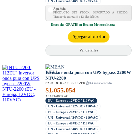
UN - Universal / 48VDC / 230VAC
A pedido
PRODUCTO SIN STOCK, IMPORTADO A PEDIDO.
Tiempo de entrega 8 a 12 días hábiles
Despacho
GRATIS
en Region Metropolitana
Agregar al carrito
Ver detalles
Inversor onda pura con UPS bypass 2200W
NTU-2200
SKU:
NTU-2200-112EU
#3 mas vendido
$
1.055.054
ADAPTADOR AC
EU - Europa / 12VDC / 110VAC
UN - Universal / 12VDC / 110VAC
EU - Europa / 24VDC / 110VAC
UN - Universal / 24VDC / 110VAC
EU - Europa / 48VDC / 110VAC
UN - Universal / 48VDC / 110VAC