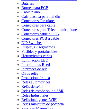
Baterías
Bornes para PCB
Cable plano
Caja plástica para riel din
Conectores Circulares
Conectores para cable
Conectores para Telecomunicaciones
Conectores cable a PCB
Conectores PCB a cable
DIP Switches
Displays 7 segmentos
Fusibles y portafusibles
Herramientas varias
Iluminación LED
Interruptores Reed
Interfaces de relé
Otros relés
Protección térmica
Relés automotrices
Relés de señal
Relés de estado sólido SSR
Relés Industriales
Relés inteligentes WIFI
Relés miniatura de potencia
Sensores Magnéticos