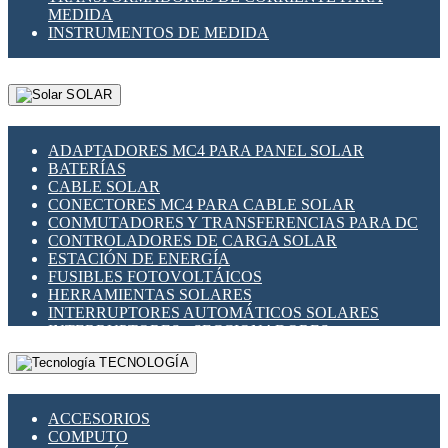
MEDIDA
INSTRUMENTOS DE MEDIDA
SOLAR
ADAPTADORES MC4 PARA PANEL SOLAR
BATERÍAS
CABLE SOLAR
CONECTORES MC4 PARA CABLE SOLAR
CONMUTADORES Y TRANSFERENCIAS PARA DC
CONTROLADORES DE CARGA SOLAR
ESTACIÓN DE ENERGÍA
FUSIBLES FOTOVOLTÁICOS
HERRAMIENTAS SOLARES
INTERRUPTORES AUTOMÁTICOS SOLARES
INTERRUPTORES - SECCIONADORES
FOTOVOLTÁICOS
TECNOLOGÍA
MONTAJE PANEL SOLAR
PORTA FUSIBLES Y SECCIONADORES
FOTOVOLTAICOS
ACCESORIOS
SUPRESOR DE TRANSIENTES SPDS PARA
COMPUTO
APLICACIONES FOTOVOLTAICAS