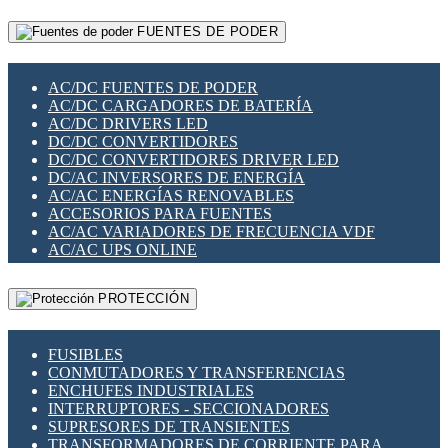
RELÉS INTELIGENTES WIFI
GATEWAY LORAWAN
RELÉS MINIATURA DE POTENCIA
FUENTES DE PODER
GESTIÓN DE REDES
SENSORES MAGNÉTICOS
INFRAESTRUCTURA ETHERCAT
SOPORTE PARA CIRCUITO IMPRESO
PERIFÉRICOS DE RED
SOQUETES PARA RELÉ
AC/DC FUENTES DE PODER
PLACAS MODULARES IOT
SWITCH Y MICROSWITCH
AC/DC CARGADORES DE BATERÍA
SWITCHES Y REDES WIFI
TARJETAS PI
AC/DC DRIVERS LED
SOLUCIONES IOT
UNIÓN Y DERIVACIÓN DE CABLE
DC/DC CONVERTIDORES
SOLUCIONES LORAWAN
DC/DC CONVERTIDORES DRIVER LED
SOLUCIONES RED CELULAR
DC/AC INVERSORES DE ENERGÍA
SEGURIDAD PARA REDES
AC/AC ENERGÍAS RENOVABLES
SWITCHES LAN
ACCESORIOS PARA FUENTES
TELEFONÍA IP (VOIP)
AC/AC VARIADORES DE FRECUENCIA VDF
VIGILANCIA IP (CCTV)
AC/AC UPS ONLINE
MESHTASTIC
PROTECCIÓN
FUSIBLES
CONMUTADORES Y TRANSFERENCIAS
ENCHUFES INDUSTRIALES
INTERRUPTORES - SECCIONADORES
SUPRESORES DE TRANSIENTES
TRANSFORMADORES DE CORRIENTE PARA