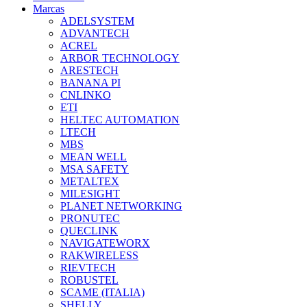
Marcas
ADELSYSTEM
ADVANTECH
ACREL
ARBOR TECHNOLOGY
ARESTECH
BANANA PI
CNLINKO
ETI
HELTEC AUTOMATION
LTECH
MBS
MEAN WELL
MSA SAFETY
METALTEX
MILESIGHT
PLANET NETWORKING
PRONUTEC
QUECLINK
NAVIGATEWORX
RAKWIRELESS
RIEVTECH
ROBUSTEL
SCAME (ITALIA)
SHELLY