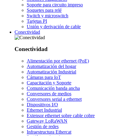
Soporte para circuito impreso
Soquetes para relé
Switch y microswitch
Tarjetas PI
Unión y derivación de cable
Conectividad
Conectividad
Alimentación por ethernet (PoE)
Automatización del hogar
Automatización Industrial
Cámaras para IoT
Capacitación y Soporte
Comunicación banda ancha
Conversores de medios
Conversores serial a ethernet
Dispositivos I/O
Ethernet Industrial
Extensor ethernet sobre cable cobre
Gateway LoRaWAN
Gestión de redes
Infraestructura Ethercat