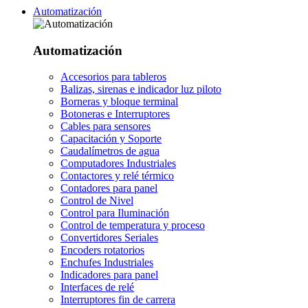
Automatización
Automatización
Accesorios para tableros
Balizas, sirenas e indicador luz piloto
Borneras y bloque terminal
Botoneras e Interruptores
Cables para sensores
Capacitación y Soporte
Caudalímetros de agua
Computadores Industriales
Contactores y relé térmico
Contadores para panel
Control de Nivel
Control para Iluminación
Control de temperatura y proceso
Convertidores Seriales
Encoders rotatorios
Enchufes Industriales
Indicadores para panel
Interfaces de relé
Interruptores fin de carrera