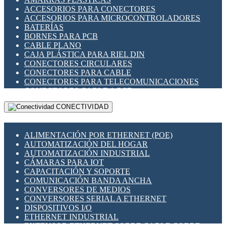
ENCHUFES INDUSTRIALES
ACCESORIOS PARA CONECTORES
INDICADORES PARA PANEL
ACCESORIOS PARA MICROCONTROLADORES
INTERFACES DE RELÉ
BATERÍAS
INTERRUPTORES FIN DE CARRERA
BORNES PARA PCB
LLAVES CONMUTADORAS
CABLE PLANO
MEDIDORES DE ENERGÍA Y TC'S DE CORRIENTE
CAJA PLÁSTICA PARA RIEL DIN
MOTORES PASO A PASO
CONECTORES CIRCULARES
PANTALLAS HMI
CONECTORES PARA CABLE
PLC -CONTROLADORES LÓGICO PROGRAMABLES
CONECTORES PARA TELECOMUNICACIONES
PROGRAMADORES DE HORARIO
CONECTORES CABLE A PCB
PROTECCIÓN ELÉCTRICA
CONECTORES PCB A CABLE
RELÉS DE PROTECCIÓN
CONECTIVIDAD
DIP SWITCHES
SENSORES CAPACITIVOS
DISPLAYS 7 SEGMENTOS
SENSORES DE POSICIÓN LINEAL
FUSIBLES Y PORTAFUSIBLES
SENSORES FOTOELÉCTRICOS
ALIMENTACIÓN POR ETHERNET (POE)
HERRAMIENTAS VARIAS
SENSORES INDUCTIVOS
AUTOMATIZACIÓN DEL HOGAR
ILUMINACIÓN LED
TEMPORIZADORES
AUTOMATIZACIÓN INDUSTRIAL
INTERRUPTORES REED
VARIACS
CÁMARAS PARA IOT
INTERFACES DE RELÉ
VARIADORES DE FRECUENCIA [VDF]
CAPACITACIÓN Y SOPORTE
OTROS RELÉS
SECCIONADORES - INTERRUPTORES
COMUNICACIÓN BANDA ANCHA
PROTECCIÓN TÉRMICA
MAQUINARIA
CONVERSORES DE MEDIOS
RELÉS AUTOMOTRICES
CONVERSORES SERIAL A ETHERNET
RELÉS DE SEÑAL
DISPOSITIVOS I/O
RELÉS DE ESTADO SÓLIDO SSR
ETHERNET INDUSTRIAL
RELÉS INDUSTRIALES
EXTENSOR ETHERNET SOBRE CABLE COBRE