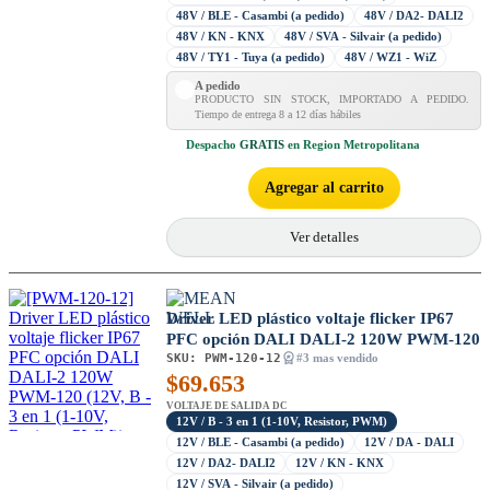
48V / BLE - Casambi (a pedido)
48V / DA2- DALI2
48V / KN - KNX
48V / SVA - Silvair (a pedido)
48V / TY1 - Tuya (a pedido)
48V / WZ1 - WiZ
A pedido
PRODUCTO SIN STOCK, IMPORTADO A PEDIDO.
Tiempo de entrega 8 a 12 días hábiles
Despacho
GRATIS
en Region Metropolitana
Agregar al carrito
Ver detalles
Driver LED plástico voltaje flicker IP67
PFC opción DALI DALI-2 120W PWM-120
SKU:
PWM-120-12
#3 mas vendido
$
69.653
VOLTAJE DE SALIDA DC
12V / B - 3 en 1 (1-10V, Resistor, PWM)
12V / BLE - Casambi (a pedido)
12V / DA - DALI
12V / DA2- DALI2
12V / KN - KNX
12V / SVA - Silvair (a pedido)