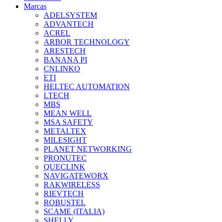
Marcas
ADELSYSTEM
ADVANTECH
ACREL
ARBOR TECHNOLOGY
ARESTECH
BANANA PI
CNLINKO
ETI
HELTEC AUTOMATION
LTECH
MBS
MEAN WELL
MSA SAFETY
METALTEX
MILESIGHT
PLANET NETWORKING
PRONUTEC
QUECLINK
NAVIGATEWORX
RAKWIRELESS
RIEVTECH
ROBUSTEL
SCAME (ITALIA)
SHELLY