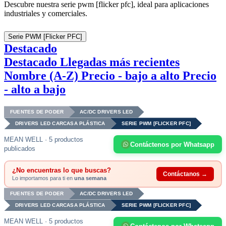
Descubre nuestra serie pwm [flicker pfc], ideal para aplicaciones
industriales y comerciales.
Serie PWM [Flicker PFC]
Destacado
Destacado
Llegadas más recientes
Nombre (A-Z)
Precio - bajo a alto
Precio
- alto a bajo
FUENTES DE PODER
AC/DC DRIVERS LED
DRIVERS LED CARCASA PLÁSTICA
SERIE PWM [FLICKER PFC]
MEAN WELL · 5 productos
Contáctenos por Whatsapp
publicados
¿No encuentras lo que buscas?
Contáctanos →
Lo importamos para ti en
una semana
FUENTES DE PODER
AC/DC DRIVERS LED
DRIVERS LED CARCASA PLÁSTICA
SERIE PWM [FLICKER PFC]
MEAN WELL · 5 productos