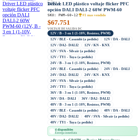
Driver LED plástico voltaje flicker PFC
opción DALI DALI-2 60W PWM-60
SKU:
PWM-60-12
#1 mas vendido
$
67.751
VOLTAJE DE SALIDA DC
12V / B - 3 en 1 (1-10V, Resistor, PWM)
12V / BLE - Casambi (a pedido)
12V / DA - DALI
12V / DA2- DALI2
12V / KN - KNX
12V / SVA - Silvair (a pedido)
12V / TY1 - Tuya (a pedido)
24V / B - 3 en 1 (1-10V, Resistor, PWM)
24V / BLE - Casambi (a pedido)
24V / DA - DALI
24V / DA2- DALI2
24V / KN - KNX
24V / SVA - Silvair (a pedido)
24V / TY1 - Tuya (a pedido)
36V / B - 3 en 1 (1-10V, Resistor, PWM)
36V / DA - DALI
36V / DA2- DALI2
48V / B - 3 en 1 (1-10V, Resistor, PWM)
48V / BLE - Casambi (a pedido)
48V / DA - DALI
48V / DA2- DALI2
48V / SVA - Silvair (a pedido)
48V / TY1 - Tuya (a pedido)
4 disponibles
Entrega inmediata
Despacho
GRATIS
en Region Metropolitana