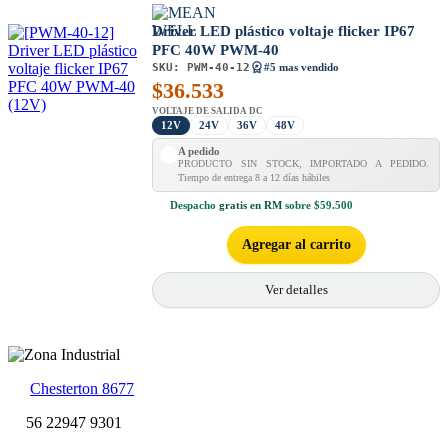
Driver LED plástico voltaje flicker IP67
PFC 40W PWM-40
SKU:
PWM-40-12
#5 mas vendido
$
36.533
VOLTAJE DE SALIDA DC
12V
24V
36V
48V
A pedido
PRODUCTO SIN STOCK, IMPORTADO A PEDIDO.
Tiempo de entrega 8 a 12 días hábiles
Despacho
gratis en RM
sobre $59.500
Agregar al carrito
Ver detalles
Chesterton 8677
56 22947 9301