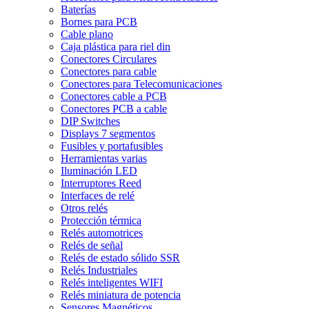
Baterías
Bornes para PCB
Cable plano
Caja plástica para riel din
Conectores Circulares
Conectores para cable
Conectores para Telecomunicaciones
Conectores cable a PCB
Conectores PCB a cable
DIP Switches
Displays 7 segmentos
Fusibles y portafusibles
Herramientas varias
Iluminación LED
Interruptores Reed
Interfaces de relé
Otros relés
Protección térmica
Relés automotrices
Relés de señal
Relés de estado sólido SSR
Relés Industriales
Relés inteligentes WIFI
Relés miniatura de potencia
Sensores Magnéticos