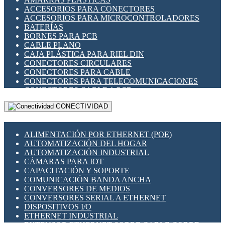
ENCHUFES INDUSTRIALES
ACCESORIOS PARA CONECTORES
INDICADORES PARA PANEL
ACCESORIOS PARA MICROCONTROLADORES
INTERFACES DE RELÉ
BATERÍAS
INTERRUPTORES FIN DE CARRERA
BORNES PARA PCB
LLAVES CONMUTADORAS
CABLE PLANO
MEDIDORES DE ENERGÍA Y TC'S DE CORRIENTE
CAJA PLÁSTICA PARA RIEL DIN
MOTORES PASO A PASO
CONECTORES CIRCULARES
PANTALLAS HMI
CONECTORES PARA CABLE
PLC -CONTROLADORES LÓGICO PROGRAMABLES
CONECTORES PARA TELECOMUNICACIONES
PROGRAMADORES DE HORARIO
CONECTORES CABLE A PCB
PROTECCIÓN ELÉCTRICA
CONECTORES PCB A CABLE
RELÉS DE PROTECCIÓN
CONECTIVIDAD
DIP SWITCHES
SENSORES CAPACITIVOS
DISPLAYS 7 SEGMENTOS
SENSORES DE POSICIÓN LINEAL
FUSIBLES Y PORTAFUSIBLES
SENSORES FOTOELÉCTRICOS
ALIMENTACIÓN POR ETHERNET (POE)
HERRAMIENTAS VARIAS
SENSORES INDUCTIVOS
AUTOMATIZACIÓN DEL HOGAR
ILUMINACIÓN LED
TEMPORIZADORES
AUTOMATIZACIÓN INDUSTRIAL
INTERRUPTORES REED
VARIACS
CÁMARAS PARA IOT
INTERFACES DE RELÉ
VARIADORES DE FRECUENCIA [VDF]
CAPACITACIÓN Y SOPORTE
OTROS RELÉS
SECCIONADORES - INTERRUPTORES
COMUNICACIÓN BANDA ANCHA
PROTECCIÓN TÉRMICA
MAQUINARIA
CONVERSORES DE MEDIOS
RELÉS AUTOMOTRICES
CONVERSORES SERIAL A ETHERNET
RELÉS DE SEÑAL
DISPOSITIVOS I/O
RELÉS DE ESTADO SÓLIDO SSR
ETHERNET INDUSTRIAL
RELÉS INDUSTRIALES
EXTENSOR ETHERNET SOBRE CABLE COBRE