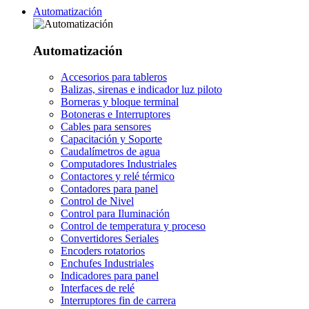
Automatización
Automatización
Accesorios para tableros
Balizas, sirenas e indicador luz piloto
Borneras y bloque terminal
Botoneras e Interruptores
Cables para sensores
Capacitación y Soporte
Caudalímetros de agua
Computadores Industriales
Contactores y relé térmico
Contadores para panel
Control de Nivel
Control para Iluminación
Control de temperatura y proceso
Convertidores Seriales
Encoders rotatorios
Enchufes Industriales
Indicadores para panel
Interfaces de relé
Interruptores fin de carrera