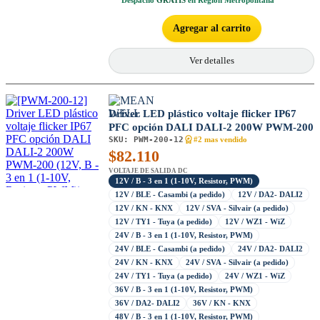
Agregar al carrito
Ver detalles
Driver LED plástico voltaje flicker IP67
PFC opción DALI DALI-2 200W PWM-200
SKU:
PWM-200-12
#2 mas vendido
$
82.110
VOLTAJE DE SALIDA DC
12V / B - 3 en 1 (1-10V, Resistor, PWM)
12V / BLE - Casambi (a pedido)
12V / DA2- DALI2
12V / KN - KNX
12V / SVA - Silvair (a pedido)
12V / TY1 - Tuya (a pedido)
12V / WZ1 - WiZ
24V / B - 3 en 1 (1-10V, Resistor, PWM)
24V / BLE - Casambi (a pedido)
24V / DA2- DALI2
24V / KN - KNX
24V / SVA - Silvair (a pedido)
24V / TY1 - Tuya (a pedido)
24V / WZ1 - WiZ
36V / B - 3 en 1 (1-10V, Resistor, PWM)
36V / DA2- DALI2
36V / KN - KNX
48V / B - 3 en 1 (1-10V, Resistor, PWM)