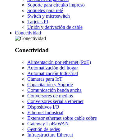
Soporte para circuito impreso
Soquetes para relé
Switch y microswitch
Tarjetas PI
Unión y derivación de cable
Conectividad
Conectividad
Alimentación por ethernet (PoE)
Automatización del hogar
Automatización Industrial
Cámaras para IoT
Capacitación y Soporte
Comunicación banda ancha
Conversores de medios
Conversores serial a ethernet
Dispositivos I/O
Ethernet Industrial
Extensor ethernet sobre cable cobre
Gateway LoRaWAN
Gestión de redes
Infraestructura Ethercat