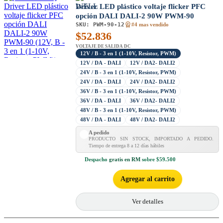
Driver LED plástico voltaje flicker PFC
opción DALI DALI-2 90W PWM-90
SKU:
PWM-90-12
#4 mas vendido
$
52.836
VOLTAJE DE SALIDA DC
12V / B - 3 en 1 (1-10V, Resistor, PWM)
12V / DA - DALI
12V / DA2- DALI2
24V / B - 3 en 1 (1-10V, Resistor, PWM)
24V / DA - DALI
24V / DA2- DALI2
36V / B - 3 en 1 (1-10V, Resistor, PWM)
36V / DA - DALI
36V / DA2- DALI2
48V / B - 3 en 1 (1-10V, Resistor, PWM)
48V / DA - DALI
48V / DA2- DALI2
A pedido
PRODUCTO SIN STOCK, IMPORTADO A PEDIDO.
Tiempo de entrega 8 a 12 días hábiles
Despacho
gratis en RM
sobre $59.500
Agregar al carrito
Ver detalles