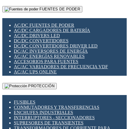
RELÉS INTELIGENTES WIFI
GATEWAY LORAWAN
RELÉS MINIATURA DE POTENCIA
FUENTES DE PODER
GESTIÓN DE REDES
SENSORES MAGNÉTICOS
INFRAESTRUCTURA ETHERCAT
SOPORTE PARA CIRCUITO IMPRESO
PERIFÉRICOS DE RED
SOQUETES PARA RELÉ
AC/DC FUENTES DE PODER
PLACAS MODULARES IOT
SWITCH Y MICROSWITCH
AC/DC CARGADORES DE BATERÍA
SWITCHES Y REDES WIFI
TARJETAS PI
AC/DC DRIVERS LED
SOLUCIONES IOT
UNIÓN Y DERIVACIÓN DE CABLE
DC/DC CONVERTIDORES
SOLUCIONES LORAWAN
DC/DC CONVERTIDORES DRIVER LED
SOLUCIONES RED CELULAR
DC/AC INVERSORES DE ENERGÍA
SEGURIDAD PARA REDES
AC/AC ENERGÍAS RENOVABLES
SWITCHES LAN
ACCESORIOS PARA FUENTES
TELEFONÍA IP (VOIP)
AC/AC VARIADORES DE FRECUENCIA VDF
VIGILANCIA IP (CCTV)
AC/AC UPS ONLINE
MESHTASTIC
PROTECCIÓN
FUSIBLES
CONMUTADORES Y TRANSFERENCIAS
ENCHUFES INDUSTRIALES
INTERRUPTORES - SECCIONADORES
SUPRESORES DE TRANSIENTES
TRANSFORMADORES DE CORRIENTE PARA