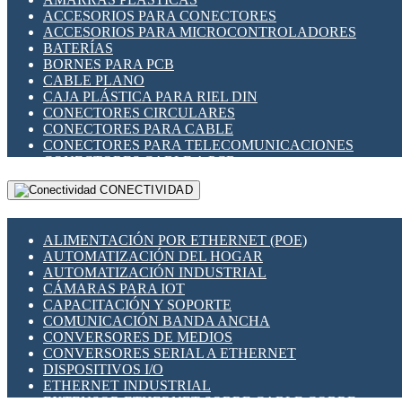
ENCHUFES INDUSTRIALES
ACCESORIOS PARA CONECTORES
INDICADORES PARA PANEL
ACCESORIOS PARA MICROCONTROLADORES
INTERFACES DE RELÉ
BATERÍAS
INTERRUPTORES FIN DE CARRERA
BORNES PARA PCB
LLAVES CONMUTADORAS
CABLE PLANO
MEDIDORES DE ENERGÍA Y TC'S DE CORRIENTE
CAJA PLÁSTICA PARA RIEL DIN
MOTORES PASO A PASO
CONECTORES CIRCULARES
PANTALLAS HMI
CONECTORES PARA CABLE
PLC -CONTROLADORES LÓGICO PROGRAMABLES
CONECTORES PARA TELECOMUNICACIONES
PROGRAMADORES DE HORARIO
CONECTORES CABLE A PCB
PROTECCIÓN ELÉCTRICA
CONECTORES PCB A CABLE
RELÉS DE PROTECCIÓN
CONECTIVIDAD
DIP SWITCHES
SENSORES CAPACITIVOS
DISPLAYS 7 SEGMENTOS
SENSORES DE POSICIÓN LINEAL
FUSIBLES Y PORTAFUSIBLES
SENSORES FOTOELÉCTRICOS
ALIMENTACIÓN POR ETHERNET (POE)
HERRAMIENTAS VARIAS
SENSORES INDUCTIVOS
AUTOMATIZACIÓN DEL HOGAR
ILUMINACIÓN LED
TEMPORIZADORES
AUTOMATIZACIÓN INDUSTRIAL
INTERRUPTORES REED
VARIACS
CÁMARAS PARA IOT
INTERFACES DE RELÉ
VARIADORES DE FRECUENCIA [VDF]
CAPACITACIÓN Y SOPORTE
OTROS RELÉS
SECCIONADORES - INTERRUPTORES
COMUNICACIÓN BANDA ANCHA
PROTECCIÓN TÉRMICA
MAQUINARIA
CONVERSORES DE MEDIOS
RELÉS AUTOMOTRICES
CONVERSORES SERIAL A ETHERNET
RELÉS DE SEÑAL
DISPOSITIVOS I/O
RELÉS DE ESTADO SÓLIDO SSR
ETHERNET INDUSTRIAL
RELÉS INDUSTRIALES
EXTENSOR ETHERNET SOBRE CABLE COBRE