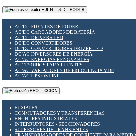
RELÉS INTELIGENTES WIFI
GATEWAY LORAWAN
RELÉS MINIATURA DE POTENCIA
FUENTES DE PODER
GESTIÓN DE REDES
SENSORES MAGNÉTICOS
INFRAESTRUCTURA ETHERCAT
SOPORTE PARA CIRCUITO IMPRESO
PERIFÉRICOS DE RED
SOQUETES PARA RELÉ
AC/DC FUENTES DE PODER
PLACAS MODULARES IOT
SWITCH Y MICROSWITCH
AC/DC CARGADORES DE BATERÍA
SWITCHES Y REDES WIFI
TARJETAS PI
AC/DC DRIVERS LED
SOLUCIONES IOT
UNIÓN Y DERIVACIÓN DE CABLE
DC/DC CONVERTIDORES
SOLUCIONES LORAWAN
DC/DC CONVERTIDORES DRIVER LED
SOLUCIONES RED CELULAR
DC/AC INVERSORES DE ENERGÍA
SEGURIDAD PARA REDES
AC/AC ENERGÍAS RENOVABLES
SWITCHES LAN
ACCESORIOS PARA FUENTES
TELEFONÍA IP (VOIP)
AC/AC VARIADORES DE FRECUENCIA VDF
VIGILANCIA IP (CCTV)
AC/AC UPS ONLINE
MESHTASTIC
PROTECCIÓN
FUSIBLES
CONMUTADORES Y TRANSFERENCIAS
ENCHUFES INDUSTRIALES
INTERRUPTORES - SECCIONADORES
SUPRESORES DE TRANSIENTES
TRANSFORMADORES DE CORRIENTE PARA MEDID