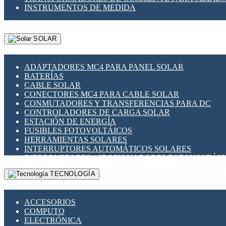
INSTRUMENTOS DE MEDIDA
SOLAR
ADAPTADORES MC4 PARA PANEL SOLAR
BATERÍAS
CABLE SOLAR
CONECTORES MC4 PARA CABLE SOLAR
CONMUTADORES Y TRANSFERENCIAS PARA DC
CONTROLADORES DE CARGA SOLAR
ESTACIÓN DE ENERGÍA
FUSIBLES FOTOVOLTÁICOS
HERRAMIENTAS SOLARES
INTERRUPTORES AUTOMÁTICOS SOLARES
INTERRUPTORES - SECCIONADORES FOTOVOLTÁI
MONTAJE PANEL SOLAR
TECNOLOGÍA
PORTA FUSIBLES Y SECCIONADORES FOTOVOLTAI
SUPRESOR DE TRANSIENTES SPDS PARA APLICACI
ACCESORIOS
COMPUTO
ELECTRÓNICA