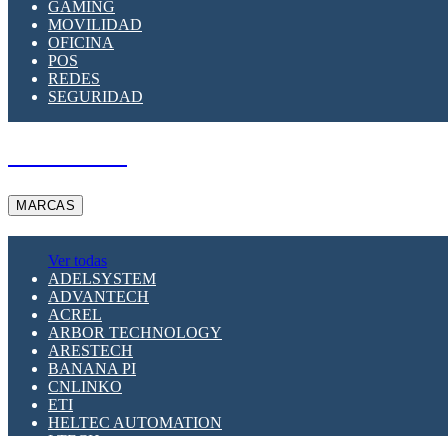
GAMING
MOVILIDAD
OFICINA
POS
REDES
SEGURIDAD
A PEDIDO
MARCAS
Ver todas
ADELSYSTEM
ADVANTECH
ACREL
ARBOR TECHNOLOGY
ARESTECH
BANANA PI
CNLINKO
ETI
HELTEC AUTOMATION
LTECH