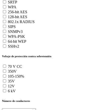
SRTP
WPA
256-bit AES
128-bit AES
802.1x RADIUS
SIPS
SNMPv3
WPA-PSK
64-bit WEP
SSHv2
Voltaje de protección contra sobretensión
70 V CC
350V
105-150%
35V
12V
6 kV
Número de conductores