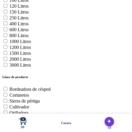
100 Litros
120 Litros
150 Litros
250 Litros
400 Litros
600 Litros
800 Litros
1000 Litros
1200 Litros
1500 Litros
2000 Litros
3000 Litros
Línea de producto
Bordeadora de césped
Cortasetos
Sierra de pértiga
Cultivador
Orilladora
Soplador de hojas
0
Cuenta
Baterías y cargadores
$0
AI
Cortadora de Cesped Zero