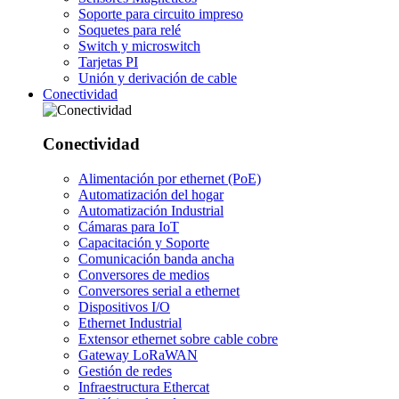
Soporte para circuito impreso
Soquetes para relé
Switch y microswitch
Tarjetas PI
Unión y derivación de cable
Conectividad
Conectividad
Alimentación por ethernet (PoE)
Automatización del hogar
Automatización Industrial
Cámaras para IoT
Capacitación y Soporte
Comunicación banda ancha
Conversores de medios
Conversores serial a ethernet
Dispositivos I/O
Ethernet Industrial
Extensor ethernet sobre cable cobre
Gateway LoRaWAN
Gestión de redes
Infraestructura Ethercat