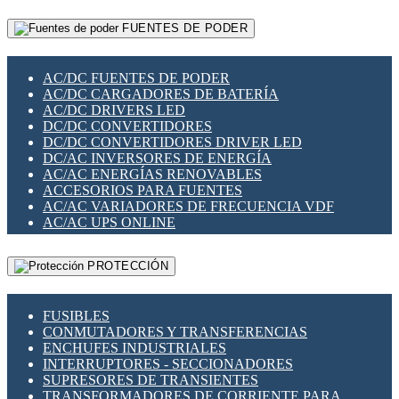
RELÉS INTELIGENTES WIFI
GATEWAY LORAWAN
RELÉS MINIATURA DE POTENCIA
FUENTES DE PODER
GESTIÓN DE REDES
SENSORES MAGNÉTICOS
INFRAESTRUCTURA ETHERCAT
SOPORTE PARA CIRCUITO IMPRESO
PERIFÉRICOS DE RED
SOQUETES PARA RELÉ
AC/DC FUENTES DE PODER
PLACAS MODULARES IOT
SWITCH Y MICROSWITCH
AC/DC CARGADORES DE BATERÍA
SWITCHES Y REDES WIFI
TARJETAS PI
AC/DC DRIVERS LED
SOLUCIONES IOT
UNIÓN Y DERIVACIÓN DE CABLE
DC/DC CONVERTIDORES
SOLUCIONES LORAWAN
DC/DC CONVERTIDORES DRIVER LED
SOLUCIONES RED CELULAR
DC/AC INVERSORES DE ENERGÍA
SEGURIDAD PARA REDES
AC/AC ENERGÍAS RENOVABLES
SWITCHES LAN
ACCESORIOS PARA FUENTES
TELEFONÍA IP (VOIP)
AC/AC VARIADORES DE FRECUENCIA VDF
VIGILANCIA IP (CCTV)
AC/AC UPS ONLINE
MESHTASTIC
PROTECCIÓN
FUSIBLES
CONMUTADORES Y TRANSFERENCIAS
ENCHUFES INDUSTRIALES
INTERRUPTORES - SECCIONADORES
SUPRESORES DE TRANSIENTES
TRANSFORMADORES DE CORRIENTE PARA