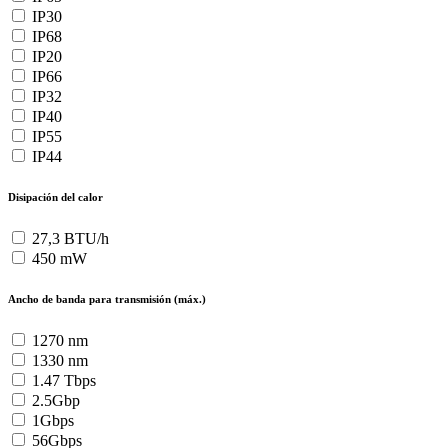
IP30
IP68
IP20
IP66
IP32
IP40
IP55
IP44
Disipación del calor
27,3 BTU/h
450 mW
Ancho de banda para transmisión (máx.)
1270 nm
1330 nm
1.47 Tbps
2.5Gbp
1Gbps
56Gbps