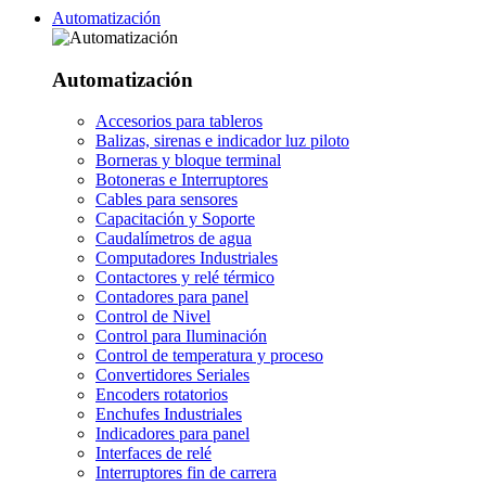
Automatización
Automatización
Accesorios para tableros
Balizas, sirenas e indicador luz piloto
Borneras y bloque terminal
Botoneras e Interruptores
Cables para sensores
Capacitación y Soporte
Caudalímetros de agua
Computadores Industriales
Contactores y relé térmico
Contadores para panel
Control de Nivel
Control para Iluminación
Control de temperatura y proceso
Convertidores Seriales
Encoders rotatorios
Enchufes Industriales
Indicadores para panel
Interfaces de relé
Interruptores fin de carrera