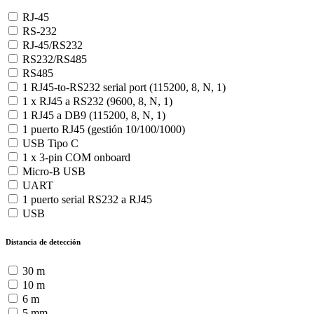
RJ-45
RS-232
RJ-45/RS232
RS232/RS485
RS485
1 RJ45-to-RS232 serial port (115200, 8, N, 1)
1 x RJ45 a RS232 (9600, 8, N, 1)
1 RJ45 a DB9 (115200, 8, N, 1)
1 puerto RJ45 (gestión 10/100/1000)
USB Tipo C
1 x 3-pin COM onboard
Micro-B USB
UART
1 puerto serial RS232 a RJ45
USB
Distancia de detección
30 m
10 m
6 m
5 mm