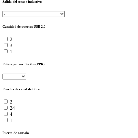
Salida del sensor inductivo
Cantidad de puertos USB 2.0
2
3
1
Pulsos por revolución (PPR)
Puertos de canal de fibra
2
24
4
1
Puerto de consola