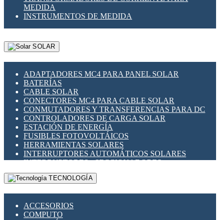
MEDIDA
INSTRUMENTOS DE MEDIDA
SOLAR
ADAPTADORES MC4 PARA PANEL SOLAR
BATERÍAS
CABLE SOLAR
CONECTORES MC4 PARA CABLE SOLAR
CONMUTADORES Y TRANSFERENCIAS PARA DC
CONTROLADORES DE CARGA SOLAR
ESTACIÓN DE ENERGÍA
FUSIBLES FOTOVOLTÁICOS
HERRAMIENTAS SOLARES
INTERRUPTORES AUTOMÁTICOS SOLARES
INTERRUPTORES - SECCIONADORES
FOTOVOLTÁICOS
TECNOLOGÍA
MONTAJE PANEL SOLAR
PORTA FUSIBLES Y SECCIONADORES
FOTOVOLTAICOS
ACCESORIOS
SUPRESOR DE TRANSIENTES SPDS PARA
COMPUTO
APLICACIONES FOTOVOLTAICAS