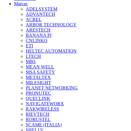
Marcas
ADELSYSTEM
ADVANTECH
ACREL
ARBOR TECHNOLOGY
ARESTECH
BANANA PI
CNLINKO
ETI
HELTEC AUTOMATION
LTECH
MBS
MEAN WELL
MSA SAFETY
METALTEX
MILESIGHT
PLANET NETWORKING
PRONUTEC
QUECLINK
NAVIGATEWORX
RAKWIRELESS
RIEVTECH
ROBUSTEL
SCAME (ITALIA)
SHELLY