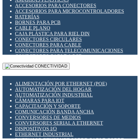
ENCHUFES INDUSTRIALES
ACCESORIOS PARA CONECTORES
INDICADORES PARA PANEL
ACCESORIOS PARA MICROCONTROLADORES
INTERFACES DE RELÉ
BATERÍAS
INTERRUPTORES FIN DE CARRERA
BORNES PARA PCB
LLAVES CONMUTADORAS
CABLE PLANO
MEDIDORES DE ENERGÍA Y TC'S DE CORRIENTE
CAJA PLÁSTICA PARA RIEL DIN
MOTORES PASO A PASO
CONECTORES CIRCULARES
PANTALLAS HMI
CONECTORES PARA CABLE
PLC -CONTROLADORES LÓGICO PROGRAMABLES
CONECTORES PARA TELECOMUNICACIONES
PROGRAMADORES DE HORARIO
CONECTORES CABLE A PCB
PROTECCIÓN ELÉCTRICA
CONECTORES PCB A CABLE
RELÉS DE PROTECCIÓN
CONECTIVIDAD
DIP SWITCHES
SENSORES CAPACITIVOS
DISPLAYS 7 SEGMENTOS
SENSORES DE POSICIÓN LINEAL
FUSIBLES Y PORTAFUSIBLES
SENSORES FOTOELÉCTRICOS
ALIMENTACIÓN POR ETHERNET (POE)
HERRAMIENTAS VARIAS
SENSORES INDUCTIVOS
AUTOMATIZACIÓN DEL HOGAR
ILUMINACIÓN LED
TEMPORIZADORES
AUTOMATIZACIÓN INDUSTRIAL
INTERRUPTORES REED
VARIACS
CÁMARAS PARA IOT
INTERFACES DE RELÉ
VARIADORES DE FRECUENCIA [VDF]
CAPACITACIÓN Y SOPORTE
OTROS RELÉS
SECCIONADORES - INTERRUPTORES
COMUNICACIÓN BANDA ANCHA
PROTECCIÓN TÉRMICA
MAQUINARIA
CONVERSORES DE MEDIOS
RELÉS AUTOMOTRICES
CONVERSORES SERIAL A ETHERNET
RELÉS DE SEÑAL
DISPOSITIVOS I/O
RELÉS DE ESTADO SÓLIDO SSR
ETHERNET INDUSTRIAL
RELÉS INDUSTRIALES
EXTENSOR ETHERNET SOBRE CABLE COBRE