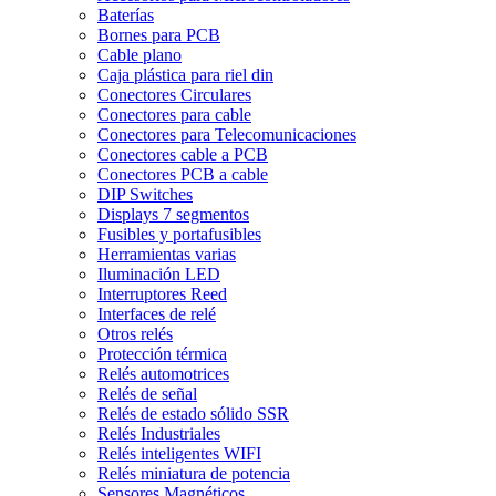
Baterías
Bornes para PCB
Cable plano
Caja plástica para riel din
Conectores Circulares
Conectores para cable
Conectores para Telecomunicaciones
Conectores cable a PCB
Conectores PCB a cable
DIP Switches
Displays 7 segmentos
Fusibles y portafusibles
Herramientas varias
Iluminación LED
Interruptores Reed
Interfaces de relé
Otros relés
Protección térmica
Relés automotrices
Relés de señal
Relés de estado sólido SSR
Relés Industriales
Relés inteligentes WIFI
Relés miniatura de potencia
Sensores Magnéticos