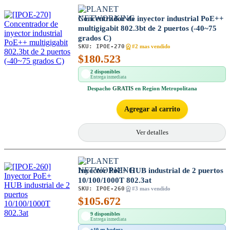
Concentrador de inyector industrial PoE++
multigigabit 802.3bt de 2 puertos (-40~75
grados C)
SKU:
IPOE-270
#2 mas vendido
$
180.523
2 disponibles
Entrega inmediata
Despacho
GRATIS
en Region Metropolitana
Agregar al carrito
Ver detalles
Inyector PoE+ HUB industrial de 2 puertos
10/100/1000T 802.3at
SKU:
IPOE-260
#3 mas vendido
$
105.672
9 disponibles
Entrega inmediata
+10 en bodega