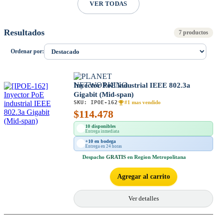
VER TODAS
Resultados
7 productos
Ordenar por:
Inyector PoE industrial IEEE 802.3a
Gigabit (Mid-span)
SKU:
IPOE-162
#1 mas vendido
$
114.478
10 disponibles
Entrega inmediata
+10 en bodega
Entrega en 24 horas
Despacho
GRATIS
en Region Metropolitana
Agregar al carrito
Ver detalles