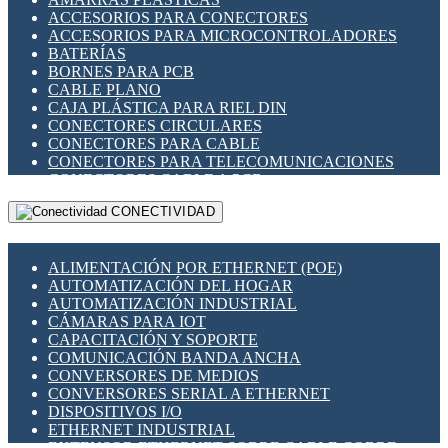
ENCHUFES INDUSTRIALES
ACCESORIOS PARA CONECTORES
INDICADORES PARA PANEL
ACCESORIOS PARA MICROCONTROLADORES
INTERFACES DE RELÉ
BATERÍAS
INTERRUPTORES FIN DE CARRERA
BORNES PARA PCB
LLAVES CONMUTADORAS
CABLE PLANO
MEDIDORES DE ENERGÍA Y TC'S DE CORRIENTE
CAJA PLÁSTICA PARA RIEL DIN
MOTORES PASO A PASO
CONECTORES CIRCULARES
PANTALLAS HMI
CONECTORES PARA CABLE
PLC -CONTROLADORES LÓGICO PROGRAMABLES
CONECTORES PARA TELECOMUNICACIONES
PROGRAMADORES DE HORARIO
CONECTORES CABLE A PCB
PROTECCIÓN ELÉCTRICA
CONECTORES PCB A CABLE
RELÉS DE PROTECCIÓN
CONECTIVIDAD
DIP SWITCHES
SENSORES CAPACITIVOS
DISPLAYS 7 SEGMENTOS
SENSORES DE POSICIÓN LINEAL
FUSIBLES Y PORTAFUSIBLES
SENSORES FOTOELÉCTRICOS
ALIMENTACIÓN POR ETHERNET (POE)
HERRAMIENTAS VARIAS
SENSORES INDUCTIVOS
AUTOMATIZACIÓN DEL HOGAR
ILUMINACIÓN LED
TEMPORIZADORES
AUTOMATIZACIÓN INDUSTRIAL
INTERRUPTORES REED
VARIACS
CÁMARAS PARA IOT
INTERFACES DE RELÉ
VARIADORES DE FRECUENCIA [VDF]
CAPACITACIÓN Y SOPORTE
OTROS RELÉS
SECCIONADORES - INTERRUPTORES
COMUNICACIÓN BANDA ANCHA
PROTECCIÓN TÉRMICA
MAQUINARIA
CONVERSORES DE MEDIOS
RELÉS AUTOMOTRICES
CONVERSORES SERIAL A ETHERNET
RELÉS DE SEÑAL
DISPOSITIVOS I/O
RELÉS DE ESTADO SÓLIDO SSR
ETHERNET INDUSTRIAL
RELÉS INDUSTRIALES
EXTENSOR ETHERNET SOBRE CABLE COBRE