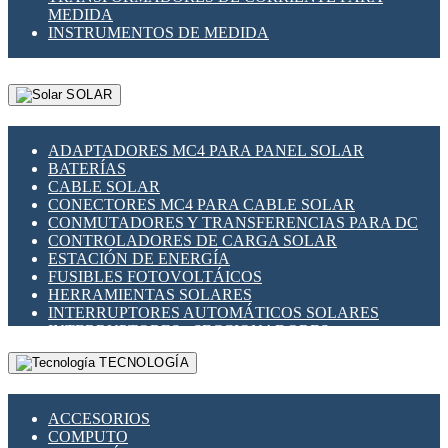
MEDIDA
INSTRUMENTOS DE MEDIDA
SOLAR
ADAPTADORES MC4 PARA PANEL SOLAR
BATERÍAS
CABLE SOLAR
CONECTORES MC4 PARA CABLE SOLAR
CONMUTADORES Y TRANSFERENCIAS PARA DC
CONTROLADORES DE CARGA SOLAR
ESTACIÓN DE ENERGÍA
FUSIBLES FOTOVOLTÁICOS
HERRAMIENTAS SOLARES
INTERRUPTORES AUTOMÁTICOS SOLARES
INTERRUPTORES - SECCIONADORES
FOTOVOLTÁICOS
TECNOLOGÍA
MONTAJE PANEL SOLAR
PORTA FUSIBLES Y SECCIONADORES
FOTOVOLTAICOS
ACCESORIOS
SUPRESOR DE TRANSIENTES SPDS PARA
COMPUTO
APLICACIONES FOTOVOLTAICAS