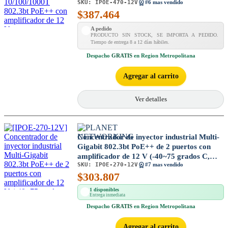
SKU:
IPOE-470-12V
#6 mas vendido
$
387.464
A pedido
PRODUCTO SIN STOCK, SE IMPORTA A PEDIDO.
Tiempo de entrega 8 a 12 días hábiles.
Despacho
GRATIS
en Region Metropolitana
Agregar al carrito
Ver detalles
Concentrador de inyector industrial Multi-
Gigabit 802.3bt PoE++ de 2 puertos con
amplificador de 12 V (-40~75 grados C,
SKU:
IPOE-270-12V
12~54 VCC)
#7 mas vendido
$
303.807
1 disponibles
Entrega inmediata
Despacho
GRATIS
en Region Metropolitana
Agregar al carrito