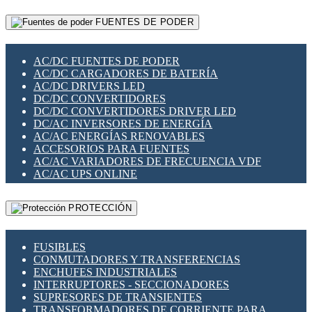
RELÉS INTELIGENTES WIFI
GATEWAY LORAWAN
RELÉS MINIATURA DE POTENCIA
FUENTES DE PODER
GESTIÓN DE REDES
SENSORES MAGNÉTICOS
INFRAESTRUCTURA ETHERCAT
SOPORTE PARA CIRCUITO IMPRESO
PERIFÉRICOS DE RED
SOQUETES PARA RELÉ
AC/DC FUENTES DE PODER
PLACAS MODULARES IOT
SWITCH Y MICROSWITCH
AC/DC CARGADORES DE BATERÍA
SWITCHES Y REDES WIFI
TARJETAS PI
AC/DC DRIVERS LED
SOLUCIONES IOT
UNIÓN Y DERIVACIÓN DE CABLE
DC/DC CONVERTIDORES
SOLUCIONES LORAWAN
DC/DC CONVERTIDORES DRIVER LED
SOLUCIONES RED CELULAR
DC/AC INVERSORES DE ENERGÍA
SEGURIDAD PARA REDES
AC/AC ENERGÍAS RENOVABLES
SWITCHES LAN
ACCESORIOS PARA FUENTES
TELEFONÍA IP (VOIP)
AC/AC VARIADORES DE FRECUENCIA VDF
VIGILANCIA IP (CCTV)
AC/AC UPS ONLINE
MESHTASTIC
PROTECCIÓN
FUSIBLES
CONMUTADORES Y TRANSFERENCIAS
ENCHUFES INDUSTRIALES
INTERRUPTORES - SECCIONADORES
SUPRESORES DE TRANSIENTES
TRANSFORMADORES DE CORRIENTE PARA