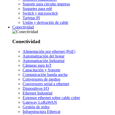
Soporte para circuito impreso
Soquetes para relé
Switch y microswitch
Tarjetas PI
Unión y derivación de cable
Conectividad
Conectividad
Alimentación por ethernet (PoE)
Automatización del hogar
Automatización Industrial
Cámaras para IoT
Capacitación y Soporte
Comunicación banda ancha
Conversores de medios
Conversores serial a ethernet
Dispositivos I/O
Ethernet Industrial
Extensor ethernet sobre cable cobre
Gateway LoRaWAN
Gestión de redes
Infraestructura Ethercat