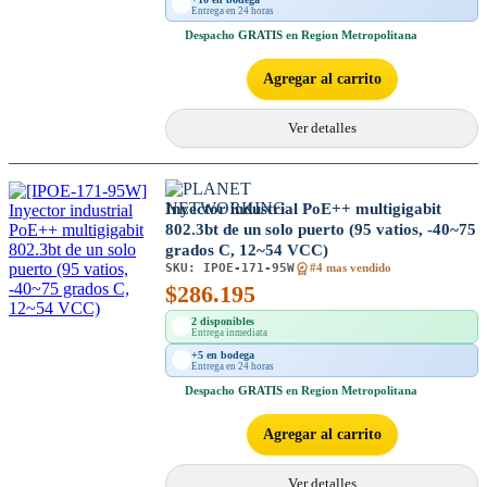
Entrega en 24 horas
Despacho
GRATIS
en Region Metropolitana
Agregar al carrito
Ver detalles
Inyector industrial PoE++ multigigabit
802.3bt de un solo puerto (95 vatios, -40~75
grados C, 12~54 VCC)
SKU:
IPOE-171-95W
#4 mas vendido
$
286.195
2 disponibles
Entrega inmediata
+5 en bodega
Entrega en 24 horas
Despacho
GRATIS
en Region Metropolitana
Agregar al carrito
Ver detalles