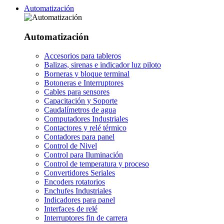
Automatización
Automatización
Accesorios para tableros
Balizas, sirenas e indicador luz piloto
Borneras y bloque terminal
Botoneras e Interruptores
Cables para sensores
Capacitación y Soporte
Caudalímetros de agua
Computadores Industriales
Contactores y relé térmico
Contadores para panel
Control de Nivel
Control para Iluminación
Control de temperatura y proceso
Convertidores Seriales
Encoders rotatorios
Enchufes Industriales
Indicadores para panel
Interfaces de relé
Interruptores fin de carrera