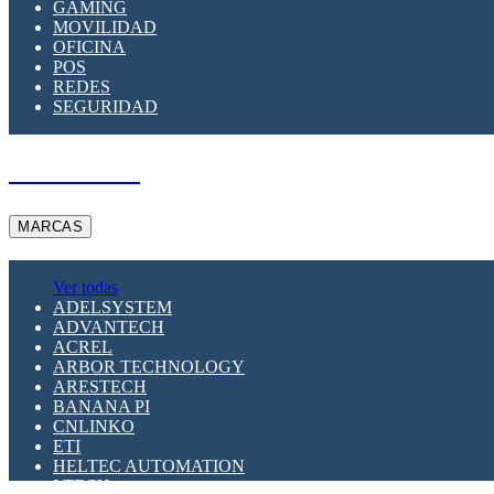
GAMING
MOVILIDAD
OFICINA
POS
REDES
SEGURIDAD
A PEDIDO
MARCAS
Ver todas
ADELSYSTEM
ADVANTECH
ACREL
ARBOR TECHNOLOGY
ARESTECH
BANANA PI
CNLINKO
ETI
HELTEC AUTOMATION
LTECH