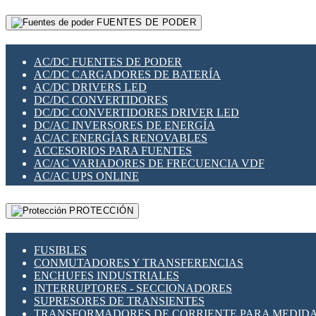
RELÉS INTELIGENTES WIFI
GATEWAY LORAWAN
RELÉS MINIATURA DE POTENCIA
FUENTES DE PODER
GESTIÓN DE REDES
SENSORES MAGNÉTICOS
INFRAESTRUCTURA ETHERCAT
SOPORTE PARA CIRCUITO IMPRESO
PERIFÉRICOS DE RED
SOQUETES PARA RELÉ
AC/DC FUENTES DE PODER
PLACAS MODULARES IOT
SWITCH Y MICROSWITCH
AC/DC CARGADORES DE BATERÍA
SWITCHES Y REDES WIFI
TARJETAS PI
AC/DC DRIVERS LED
SOLUCIONES IOT
UNIÓN Y DERIVACIÓN DE CABLE
DC/DC CONVERTIDORES
SOLUCIONES LORAWAN
DC/DC CONVERTIDORES DRIVER LED
SOLUCIONES RED CELULAR
DC/AC INVERSORES DE ENERGÍA
SEGURIDAD PARA REDES
AC/AC ENERGÍAS RENOVABLES
SWITCHES LAN
ACCESORIOS PARA FUENTES
TELEFONÍA IP (VOIP)
AC/AC VARIADORES DE FRECUENCIA VDF
VIGILANCIA IP (CCTV)
AC/AC UPS ONLINE
MESHTASTIC
PROTECCIÓN
FUSIBLES
CONMUTADORES Y TRANSFERENCIAS
ENCHUFES INDUSTRIALES
INTERRUPTORES - SECCIONADORES
SUPRESORES DE TRANSIENTES
TRANSFORMADORES DE CORRIENTE PARA MEDID