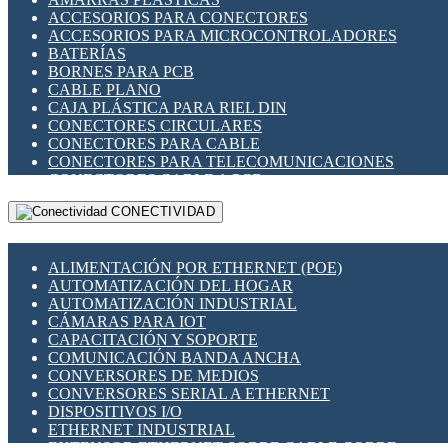
ENCHUFES INDUSTRIALES
ACCESORIOS PARA CONECTORES
INDICADORES PARA PANEL
ACCESORIOS PARA MICROCONTROLADORES
INTERFACES DE RELÉ
BATERÍAS
INTERRUPTORES FIN DE CARRERA
BORNES PARA PCB
LLAVES CONMUTADORAS
CABLE PLANO
MEDIDORES DE ENERGÍA Y TC'S DE CORRIENTE
CAJA PLÁSTICA PARA RIEL DIN
MOTORES PASO A PASO
CONECTORES CIRCULARES
PANTALLAS HMI
CONECTORES PARA CABLE
PLC -CONTROLADORES LÓGICO PROGRAMABLES
CONECTORES PARA TELECOMUNICACIONES
PROGRAMADORES DE HORARIO
CONECTORES CABLE A PCB
PROTECCIÓN ELÉCTRICA
CONECTORES PCB A CABLE
RELÉS DE PROTECCIÓN
CONECTIVIDAD
DIP SWITCHES
SENSORES CAPACITIVOS
DISPLAYS 7 SEGMENTOS
SENSORES DE POSICIÓN LINEAL
FUSIBLES Y PORTAFUSIBLES
SENSORES FOTOELÉCTRICOS
ALIMENTACIÓN POR ETHERNET (POE)
HERRAMIENTAS VARIAS
SENSORES INDUCTIVOS
AUTOMATIZACIÓN DEL HOGAR
ILUMINACIÓN LED
TEMPORIZADORES
AUTOMATIZACIÓN INDUSTRIAL
INTERRUPTORES REED
VARIACS
CÁMARAS PARA IOT
INTERFACES DE RELÉ
VARIADORES DE FRECUENCIA [VDF]
CAPACITACIÓN Y SOPORTE
OTROS RELÉS
SECCIONADORES - INTERRUPTORES
COMUNICACIÓN BANDA ANCHA
PROTECCIÓN TÉRMICA
MAQUINARIA
CONVERSORES DE MEDIOS
RELÉS AUTOMOTRICES
CONVERSORES SERIAL A ETHERNET
RELÉS DE SEÑAL
DISPOSITIVOS I/O
RELÉS DE ESTADO SÓLIDO SSR
ETHERNET INDUSTRIAL
RELÉS INDUSTRIALES
EXTENSOR ETHERNET SOBRE CABLE COBRE