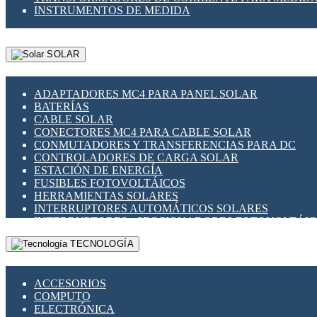
INSTRUMENTOS DE MEDIDA
SOLAR
ADAPTADORES MC4 PARA PANEL SOLAR
BATERÍAS
CABLE SOLAR
CONECTORES MC4 PARA CABLE SOLAR
CONMUTADORES Y TRANSFERENCIAS PARA DC
CONTROLADORES DE CARGA SOLAR
ESTACIÓN DE ENERGÍA
FUSIBLES FOTOVOLTÁICOS
HERRAMIENTAS SOLARES
INTERRUPTORES AUTOMÁTICOS SOLARES
INTERRUPTORES - SECCIONADORES FOTOVOLTÁI
MONTAJE PANEL SOLAR
TECNOLOGÍA
PORTA FUSIBLES Y SECCIONADORES FOTOVOLTAI
SUPRESOR DE TRANSIENTES SPDS PARA APLICACI
ACCESORIOS
COMPUTO
ELECTRÓNICA