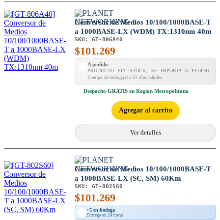
Conversor de Medios 10/100/1000BASE-T
a 1000BASE-LX (WDM) TX:1310nm 40m
SKU:
GT-806A40
$
101.269
A pedido
PRODUCTO SIN STOCK, SE IMPORTA A PEDIDO.
Tiempo de entrega 8 a 12 días hábiles.
Despacho
GRATIS
en Region Metropolitana
Agregar al carrito
Ver detalles
Conversor de Medios 10/100/1000BASE-T
a 1000BASE-LX (SC, SM) 60Km
SKU:
GT-802S60
$
101.269
+5 en bodega
Entrega en 24 horas