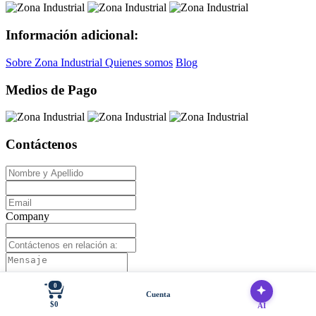
Información adicional:
Sobre Zona Industrial
Quienes somos
Blog
Medios de Pago
Contáctenos
Company
Email To
0
Cuenta
Debe llenar los campos requeridos
$0
AI
Enviar