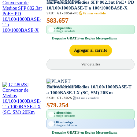
Conversor de Medios SFP 802.3at PoE+ PD
10/100/1000BASE-T a 100/1000BASE-X
SKU:
GT-805A-PD
#2 mas vendido
$
83.657
7 disponibles
Entrega inmediata
Despacho
GRATIS
en Region Metropolitana
Agregar al carrito
Ver detalles
Conversor de Medios 10/100/1000BASE-T
a 1000BASE-LX (SC, SM) 20Km
SKU:
GT-802S
#3 mas vendido
$
79.254
2 disponibles
Entrega inmediata
+10 en bodega
Entrega en 24 horas
Despacho
GRATIS
en Region Metropolitana