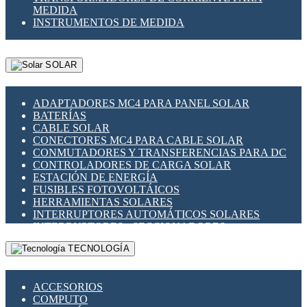
MEDIDA
INSTRUMENTOS DE MEDIDA
SOLAR
ADAPTADORES MC4 PARA PANEL SOLAR
BATERÍAS
CABLE SOLAR
CONECTORES MC4 PARA CABLE SOLAR
CONMUTADORES Y TRANSFERENCIAS PARA DC
CONTROLADORES DE CARGA SOLAR
ESTACIÓN DE ENERGÍA
FUSIBLES FOTOVOLTÁICOS
HERRAMIENTAS SOLARES
INTERRUPTORES AUTOMÁTICOS SOLARES
INTERRUPTORES - SECCIONADORES
FOTOVOLTÁICOS
TECNOLOGÍA
MONTAJE PANEL SOLAR
PORTA FUSIBLES Y SECCIONADORES
FOTOVOLTAICOS
ACCESORIOS
SUPRESOR DE TRANSIENTES SPDS PARA
COMPUTO
APLICACIONES FOTOVOLTAICAS