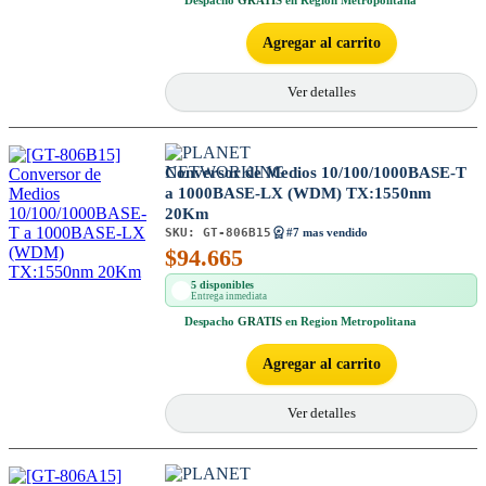
Agregar al carrito
Ver detalles
Conversor de Medios 10/100/1000BASE-T
a 1000BASE-LX (WDM) TX:1550nm
20Km
SKU:
GT-806B15
#7 mas vendido
$
94.665
5 disponibles
Entrega inmediata
Despacho
GRATIS
en Region Metropolitana
Agregar al carrito
Ver detalles