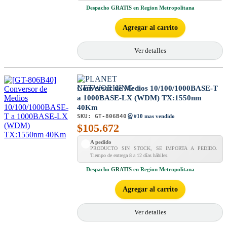
Despacho
GRATIS
en Region Metropolitana
Agregar al carrito
Ver detalles
Conversor de Medios 10/100/1000BASE-T
a 1000BASE-LX (WDM) TX:1550nm
40Km
SKU:
GT-806B40
#10 mas vendido
$
105.672
A pedido
PRODUCTO SIN STOCK, SE IMPORTA A PEDIDO.
Tiempo de entrega 8 a 12 días hábiles.
Despacho
GRATIS
en Region Metropolitana
Agregar al carrito
Ver detalles