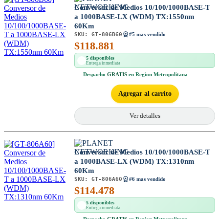
Conversor de Medios 10/100/1000BASE-T
a 1000BASE-LX (WDM) TX:1550nm
60Km
SKU:
GT-806B60
#5 mas vendido
$
118.881
5 disponibles
Entrega inmediata
Despacho
GRATIS
en Region Metropolitana
Agregar al carrito
Ver detalles
Conversor de Medios 10/100/1000BASE-T
a 1000BASE-LX (WDM) TX:1310nm
60Km
SKU:
GT-806A60
#6 mas vendido
$
114.478
5 disponibles
Entrega inmediata
Despacho
GRATIS
en Region Metropolitana