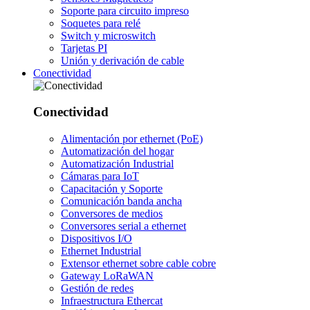
Soporte para circuito impreso
Soquetes para relé
Switch y microswitch
Tarjetas PI
Unión y derivación de cable
Conectividad
Conectividad
Alimentación por ethernet (PoE)
Automatización del hogar
Automatización Industrial
Cámaras para IoT
Capacitación y Soporte
Comunicación banda ancha
Conversores de medios
Conversores serial a ethernet
Dispositivos I/O
Ethernet Industrial
Extensor ethernet sobre cable cobre
Gateway LoRaWAN
Gestión de redes
Infraestructura Ethercat