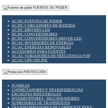
RELÉS INTELIGENTES WIFI
GATEWAY LORAWAN
RELÉS MINIATURA DE POTENCIA
FUENTES DE PODER
GESTIÓN DE REDES
SENSORES MAGNÉTICOS
INFRAESTRUCTURA ETHERCAT
SOPORTE PARA CIRCUITO IMPRESO
PERIFÉRICOS DE RED
SOQUETES PARA RELÉ
AC/DC FUENTES DE PODER
PLACAS MODULARES IOT
SWITCH Y MICROSWITCH
AC/DC CARGADORES DE BATERÍA
SWITCHES Y REDES WIFI
TARJETAS PI
AC/DC DRIVERS LED
SOLUCIONES IOT
UNIÓN Y DERIVACIÓN DE CABLE
DC/DC CONVERTIDORES
SOLUCIONES LORAWAN
DC/DC CONVERTIDORES DRIVER LED
SOLUCIONES RED CELULAR
DC/AC INVERSORES DE ENERGÍA
SEGURIDAD PARA REDES
AC/AC ENERGÍAS RENOVABLES
SWITCHES LAN
ACCESORIOS PARA FUENTES
TELEFONÍA IP (VOIP)
AC/AC VARIADORES DE FRECUENCIA VDF
VIGILANCIA IP (CCTV)
AC/AC UPS ONLINE
MESHTASTIC
PROTECCIÓN
FUSIBLES
CONMUTADORES Y TRANSFERENCIAS
ENCHUFES INDUSTRIALES
INTERRUPTORES - SECCIONADORES
SUPRESORES DE TRANSIENTES
TRANSFORMADORES DE CORRIENTE PARA