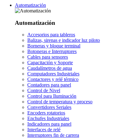
Automatización
Automatización
Accesorios para tableros
Balizas, sirenas e indicador luz piloto
Borneras y bloque terminal
Botoneras e Interruptores
Cables para sensores
Capacitación y Soporte
Caudalímetros de agua
Computadores Industriales
Contactores y relé térmico
Contadores para panel
Control de Nivel
Control para Iluminación
Control de temperatura y proceso
Convertidores Seriales
Encoders rotatorios
Enchufes Industriales
Indicadores para panel
Interfaces de relé
Interruptores fin de carrera