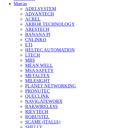
Marcas
ADELSYSTEM
ADVANTECH
ACREL
ARBOR TECHNOLOGY
ARESTECH
BANANA PI
CNLINKO
ETI
HELTEC AUTOMATION
LTECH
MBS
MEAN WELL
MSA SAFETY
METALTEX
MILESIGHT
PLANET NETWORKING
PRONUTEC
QUECLINK
NAVIGATEWORX
RAKWIRELESS
RIEVTECH
ROBUSTEL
SCAME (ITALIA)
SHELLY