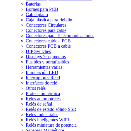
Baterías
Bornes para PCB
Cable plano
Caja plástica para riel din
Conectores Circulares
Conectores para cable
Conectores para Telecomunicaciones
Conectores cable a PCB
Conectores PCB a cable
DIP Switches
Displays 7 segmentos
Fusibles y portafusibles
Herramientas varias
Iluminación LED
Interruptores Reed
Interfaces de relé
Otros relés
Protección térmica
Relés automotrices
Relés de señal
Relés de estado sólido SSR
Relés Industriales
Relés inteligentes WIFI
Relés miniatura de potencia
Sensores Magnéticos