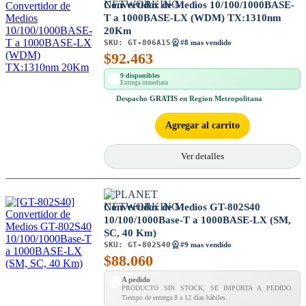
Convertidor de Medios 10/100/1000BASE-
T a 1000BASE-LX (WDM) TX:1310nm
20Km
SKU:
GT-806A15
#8 mas vendido
$
92.463
9 disponibles
Entrega inmediata
Despacho
GRATIS
en Region Metropolitana
Agregar al carrito
Ver detalles
Convertidor de Medios GT-802S40
10/100/1000Base-T a 1000BASE-LX (SM,
SC, 40 Km)
SKU:
GT-802S40
#9 mas vendido
$
88.060
A pedido
PRODUCTO SIN STOCK, SE IMPORTA A PEDIDO.
Tiempo de entrega 8 a 12 días hábiles.