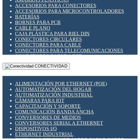
ENCHUFES INDUSTRIALES
ACCESORIOS PARA CONECTORES
INDICADORES PARA PANEL
ACCESORIOS PARA MICROCONTROLADORES
INTERFACES DE RELÉ
BATERÍAS
INTERRUPTORES FIN DE CARRERA
BORNES PARA PCB
LLAVES CONMUTADORAS
CABLE PLANO
MEDIDORES DE ENERGÍA Y TC'S DE CORRIENTE
CAJA PLÁSTICA PARA RIEL DIN
MOTORES PASO A PASO
CONECTORES CIRCULARES
PANTALLAS HMI
CONECTORES PARA CABLE
PLC -CONTROLADORES LÓGICO PROGRAMABLES
CONECTORES PARA TELECOMUNICACIONES
PROGRAMADORES DE HORARIO
CONECTORES CABLE A PCB
PROTECCIÓN ELÉCTRICA
CONECTORES PCB A CABLE
RELÉS DE PROTECCIÓN
CONECTIVIDAD
DIP SWITCHES
SENSORES CAPACITIVOS
DISPLAYS 7 SEGMENTOS
SENSORES DE POSICIÓN LINEAL
FUSIBLES Y PORTAFUSIBLES
SENSORES FOTOELÉCTRICOS
ALIMENTACIÓN POR ETHERNET (POE)
HERRAMIENTAS VARIAS
SENSORES INDUCTIVOS
AUTOMATIZACIÓN DEL HOGAR
ILUMINACIÓN LED
TEMPORIZADORES
AUTOMATIZACIÓN INDUSTRIAL
INTERRUPTORES REED
VARIACS
CÁMARAS PARA IOT
INTERFACES DE RELÉ
VARIADORES DE FRECUENCIA [VDF]
CAPACITACIÓN Y SOPORTE
OTROS RELÉS
SECCIONADORES - INTERRUPTORES
COMUNICACIÓN BANDA ANCHA
PROTECCIÓN TÉRMICA
MAQUINARIA
CONVERSORES DE MEDIOS
RELÉS AUTOMOTRICES
CONVERSORES SERIAL A ETHERNET
RELÉS DE SEÑAL
DISPOSITIVOS I/O
RELÉS DE ESTADO SÓLIDO SSR
ETHERNET INDUSTRIAL
RELÉS INDUSTRIALES
EXTENSOR ETHERNET SOBRE CABLE COBRE