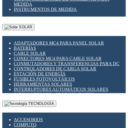
MEDIDA
INSTRUMENTOS DE MEDIDA
SOLAR
ADAPTADORES MC4 PARA PANEL SOLAR
BATERÍAS
CABLE SOLAR
CONECTORES MC4 PARA CABLE SOLAR
CONMUTADORES Y TRANSFERENCIAS PARA DC
CONTROLADORES DE CARGA SOLAR
ESTACIÓN DE ENERGÍA
FUSIBLES FOTOVOLTÁICOS
HERRAMIENTAS SOLARES
INTERRUPTORES AUTOMÁTICOS SOLARES
INTERRUPTORES - SECCIONADORES
FOTOVOLTÁICOS
TECNOLOGÍA
MONTAJE PANEL SOLAR
PORTA FUSIBLES Y SECCIONADORES
FOTOVOLTAICOS
ACCESORIOS
SUPRESOR DE TRANSIENTES SPDS PARA
COMPUTO
APLICACIONES FOTOVOLTAICAS