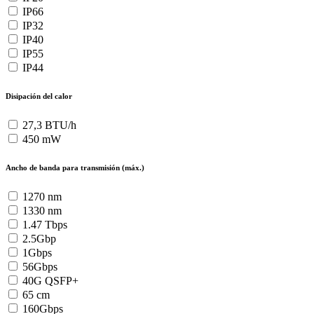
IP66
IP32
IP40
IP55
IP44
Disipación del calor
27,3 BTU/h
450 mW
Ancho de banda para transmisión (máx.)
1270 nm
1330 nm
1.47 Tbps
2.5Gbp
1Gbps
56Gbps
40G QSFP+
65 cm
160Gbps