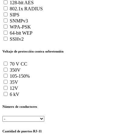
128-bit AES
802.1x RADIUS
SIPS
SNMPv3
WPA-PSK
64-bit WEP
SSHv2
Voltaje de protección contra sobretensión
70 V CC
350V
105-150%
35V
12V
6 kV
Número de conductores
Cantidad de puertos RJ-11