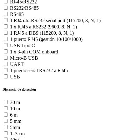
RJ-45/RS232
RS232/RS485
RS485
1 RJ45-to-RS232 serial port (115200, 8, N, 1)
1 x RJ45 a RS232 (9600, 8, N, 1)
1 RJ45 a DB9 (115200, 8, N, 1)
1 puerto RJ45 (gestión 10/100/1000)
USB Tipo C
1 x 3-pin COM onboard
Micro-B USB
UART
1 puerto serial RS232 a RJ45
USB
Distancia de detección
30 m
10 m
6 m
5 mm
5mm
1–3 cm
40m