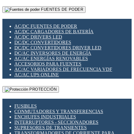
RELÉS INTELIGENTES WIFI
GATEWAY LORAWAN
RELÉS MINIATURA DE POTENCIA
FUENTES DE PODER
GESTIÓN DE REDES
SENSORES MAGNÉTICOS
INFRAESTRUCTURA ETHERCAT
SOPORTE PARA CIRCUITO IMPRESO
PERIFÉRICOS DE RED
SOQUETES PARA RELÉ
AC/DC FUENTES DE PODER
PLACAS MODULARES IOT
SWITCH Y MICROSWITCH
AC/DC CARGADORES DE BATERÍA
SWITCHES Y REDES WIFI
TARJETAS PI
AC/DC DRIVERS LED
SOLUCIONES IOT
UNIÓN Y DERIVACIÓN DE CABLE
DC/DC CONVERTIDORES
SOLUCIONES LORAWAN
DC/DC CONVERTIDORES DRIVER LED
SOLUCIONES RED CELULAR
DC/AC INVERSORES DE ENERGÍA
SEGURIDAD PARA REDES
AC/AC ENERGÍAS RENOVABLES
SWITCHES LAN
ACCESORIOS PARA FUENTES
TELEFONÍA IP (VOIP)
AC/AC VARIADORES DE FRECUENCIA VDF
VIGILANCIA IP (CCTV)
AC/AC UPS ONLINE
MESHTASTIC
PROTECCIÓN
FUSIBLES
CONMUTADORES Y TRANSFERENCIAS
ENCHUFES INDUSTRIALES
INTERRUPTORES - SECCIONADORES
SUPRESORES DE TRANSIENTES
TRANSFORMADORES DE CORRIENTE PARA