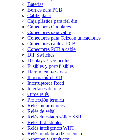
Baterías
Bornes para PCB
Cable plano
Caja plástica para riel din
Conectores Circulares
Conectores para cable
Conectores para Telecomunicaciones
Conectores cable a PCB
Conectores PCB a cable
DIP Switches
Displays 7 segmentos
Fusibles y portafusibles
Herramientas varias
Iluminación LED
Interruptores Reed
Interfaces de relé
Otros relés
Protección térmica
Relés automotrices
Relés de señal
Relés de estado sólido SSR
Relés Industriales
Relés inteligentes WIFI
Relés miniatura de potencia
Sensores Magnéticos