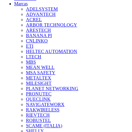
Marcas
ADELSYSTEM
ADVANTECH
ACREL
ARBOR TECHNOLOGY
ARESTECH
BANANA PI
CNLINKO
ETI
HELTEC AUTOMATION
LTECH
MBS
MEAN WELL
MSA SAFETY
METALTEX
MILESIGHT
PLANET NETWORKING
PRONUTEC
QUECLINK
NAVIGATEWORX
RAKWIRELESS
RIEVTECH
ROBUSTEL
SCAME (ITALIA)
SHELLY