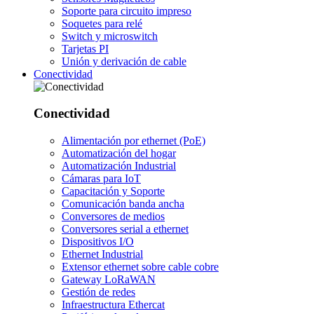
Soporte para circuito impreso
Soquetes para relé
Switch y microswitch
Tarjetas PI
Unión y derivación de cable
Conectividad
Conectividad
Alimentación por ethernet (PoE)
Automatización del hogar
Automatización Industrial
Cámaras para IoT
Capacitación y Soporte
Comunicación banda ancha
Conversores de medios
Conversores serial a ethernet
Dispositivos I/O
Ethernet Industrial
Extensor ethernet sobre cable cobre
Gateway LoRaWAN
Gestión de redes
Infraestructura Ethercat