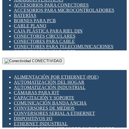
ENCHUFES INDUSTRIALES
ACCESORIOS PARA CONECTORES
INDICADORES PARA PANEL
ACCESORIOS PARA MICROCONTROLADORES
INTERFACES DE RELÉ
BATERÍAS
INTERRUPTORES FIN DE CARRERA
BORNES PARA PCB
LLAVES CONMUTADORAS
CABLE PLANO
MEDIDORES DE ENERGÍA Y TC'S DE CORRIENTE
CAJA PLÁSTICA PARA RIEL DIN
MOTORES PASO A PASO
CONECTORES CIRCULARES
PANTALLAS HMI
CONECTORES PARA CABLE
PLC -CONTROLADORES LÓGICO PROGRAMABLES
CONECTORES PARA TELECOMUNICACIONES
PROGRAMADORES DE HORARIO
CONECTORES CABLE A PCB
PROTECCIÓN ELÉCTRICA
CONECTORES PCB A CABLE
RELÉS DE PROTECCIÓN
CONECTIVIDAD
DIP SWITCHES
SENSORES CAPACITIVOS
DISPLAYS 7 SEGMENTOS
SENSORES DE POSICIÓN LINEAL
FUSIBLES Y PORTAFUSIBLES
SENSORES FOTOELÉCTRICOS
ALIMENTACIÓN POR ETHERNET (POE)
HERRAMIENTAS VARIAS
SENSORES INDUCTIVOS
AUTOMATIZACIÓN DEL HOGAR
ILUMINACIÓN LED
TEMPORIZADORES
AUTOMATIZACIÓN INDUSTRIAL
INTERRUPTORES REED
VARIACS
CÁMARAS PARA IOT
INTERFACES DE RELÉ
VARIADORES DE FRECUENCIA [VDF]
CAPACITACIÓN Y SOPORTE
OTROS RELÉS
SECCIONADORES - INTERRUPTORES
COMUNICACIÓN BANDA ANCHA
PROTECCIÓN TÉRMICA
MAQUINARIA
CONVERSORES DE MEDIOS
RELÉS AUTOMOTRICES
CONVERSORES SERIAL A ETHERNET
RELÉS DE SEÑAL
DISPOSITIVOS I/O
RELÉS DE ESTADO SÓLIDO SSR
ETHERNET INDUSTRIAL
RELÉS INDUSTRIALES
EXTENSOR ETHERNET SOBRE CABLE COBRE