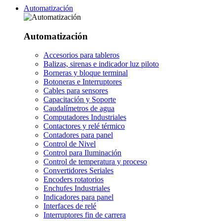
Automatización
Automatización
Accesorios para tableros
Balizas, sirenas e indicador luz piloto
Borneras y bloque terminal
Botoneras e Interruptores
Cables para sensores
Capacitación y Soporte
Caudalímetros de agua
Computadores Industriales
Contactores y relé térmico
Contadores para panel
Control de Nivel
Control para Iluminación
Control de temperatura y proceso
Convertidores Seriales
Encoders rotatorios
Enchufes Industriales
Indicadores para panel
Interfaces de relé
Interruptores fin de carrera