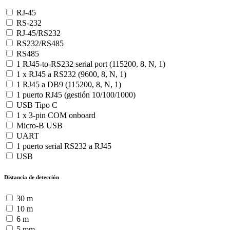
RJ-45
RS-232
RJ-45/RS232
RS232/RS485
RS485
1 RJ45-to-RS232 serial port (115200, 8, N, 1)
1 x RJ45 a RS232 (9600, 8, N, 1)
1 RJ45 a DB9 (115200, 8, N, 1)
1 puerto RJ45 (gestión 10/100/1000)
USB Tipo C
1 x 3-pin COM onboard
Micro-B USB
UART
1 puerto serial RS232 a RJ45
USB
Distancia de detección
30 m
10 m
6 m
5 mm