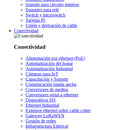
Soporte para circuito impreso
Soquetes para relé
Switch y microswitch
Tarjetas PI
Unión y derivación de cable
Conectividad
Conectividad
Alimentación por ethernet (PoE)
Automatización del hogar
Automatización Industrial
Cámaras para IoT
Capacitación y Soporte
Comunicación banda ancha
Conversores de medios
Conversores serial a ethernet
Dispositivos I/O
Ethernet Industrial
Extensor ethernet sobre cable cobre
Gateway LoRaWAN
Gestión de redes
Infraestructura Ethercat