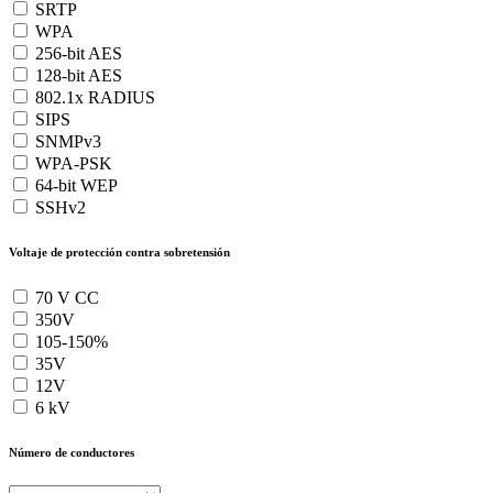
SRTP
WPA
256-bit AES
128-bit AES
802.1x RADIUS
SIPS
SNMPv3
WPA-PSK
64-bit WEP
SSHv2
Voltaje de protección contra sobretensión
70 V CC
350V
105-150%
35V
12V
6 kV
Número de conductores