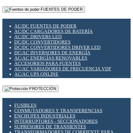
RELÉS INTELIGENTES WIFI
GATEWAY LORAWAN
RELÉS MINIATURA DE POTENCIA
FUENTES DE PODER
GESTIÓN DE REDES
SENSORES MAGNÉTICOS
INFRAESTRUCTURA ETHERCAT
SOPORTE PARA CIRCUITO IMPRESO
PERIFÉRICOS DE RED
SOQUETES PARA RELÉ
AC/DC FUENTES DE PODER
PLACAS MODULARES IOT
SWITCH Y MICROSWITCH
AC/DC CARGADORES DE BATERÍA
SWITCHES Y REDES WIFI
TARJETAS PI
AC/DC DRIVERS LED
SOLUCIONES IOT
UNIÓN Y DERIVACIÓN DE CABLE
DC/DC CONVERTIDORES
SOLUCIONES LORAWAN
DC/DC CONVERTIDORES DRIVER LED
SOLUCIONES RED CELULAR
DC/AC INVERSORES DE ENERGÍA
SEGURIDAD PARA REDES
AC/AC ENERGÍAS RENOVABLES
SWITCHES LAN
ACCESORIOS PARA FUENTES
TELEFONÍA IP (VOIP)
AC/AC VARIADORES DE FRECUENCIA VDF
VIGILANCIA IP (CCTV)
AC/AC UPS ONLINE
MESHTASTIC
PROTECCIÓN
FUSIBLES
CONMUTADORES Y TRANSFERENCIAS
ENCHUFES INDUSTRIALES
INTERRUPTORES - SECCIONADORES
SUPRESORES DE TRANSIENTES
TRANSFORMADORES DE CORRIENTE PARA