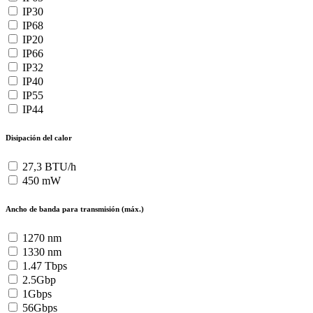
IP30
IP68
IP20
IP66
IP32
IP40
IP55
IP44
Disipación del calor
27,3 BTU/h
450 mW
Ancho de banda para transmisión (máx.)
1270 nm
1330 nm
1.47 Tbps
2.5Gbp
1Gbps
56Gbps