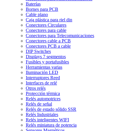
Baterías
Bornes para PCB
Cable plano
Caja plástica para riel din
Conectores Circulares
Conectores para cable
Conectores para Telecomunicaciones
Conectores cable a PCB
Conectores PCB a cable
DIP Switches
Displays 7 segmentos
Fusibles y portafusibles
Herramientas varias
Iluminación LED
Interruptores Reed
Interfaces de relé
Otros relés
Protección térmica
Relés automotrices
Relés de señal
Relés de estado sólido SSR
Relés Industriales
Relés inteligentes WIFI
Relés miniatura de potencia
Sensores Magnéticos