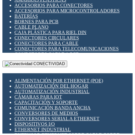
ENCHUFES INDUSTRIALES
ACCESORIOS PARA CONECTORES
INDICADORES PARA PANEL
ACCESORIOS PARA MICROCONTROLADORES
INTERFACES DE RELÉ
BATERÍAS
INTERRUPTORES FIN DE CARRERA
BORNES PARA PCB
LLAVES CONMUTADORAS
CABLE PLANO
MEDIDORES DE ENERGÍA Y TC'S DE CORRIENTE
CAJA PLÁSTICA PARA RIEL DIN
MOTORES PASO A PASO
CONECTORES CIRCULARES
PANTALLAS HMI
CONECTORES PARA CABLE
PLC -CONTROLADORES LÓGICO PROGRAMABLES
CONECTORES PARA TELECOMUNICACIONES
PROGRAMADORES DE HORARIO
CONECTORES CABLE A PCB
PROTECCIÓN ELÉCTRICA
CONECTORES PCB A CABLE
RELÉS DE PROTECCIÓN
CONECTIVIDAD
DIP SWITCHES
SENSORES CAPACITIVOS
DISPLAYS 7 SEGMENTOS
SENSORES DE POSICIÓN LINEAL
FUSIBLES Y PORTAFUSIBLES
SENSORES FOTOELÉCTRICOS
ALIMENTACIÓN POR ETHERNET (POE)
HERRAMIENTAS VARIAS
SENSORES INDUCTIVOS
AUTOMATIZACIÓN DEL HOGAR
ILUMINACIÓN LED
TEMPORIZADORES
AUTOMATIZACIÓN INDUSTRIAL
INTERRUPTORES REED
VARIACS
CÁMARAS PARA IOT
INTERFACES DE RELÉ
VARIADORES DE FRECUENCIA [VDF]
CAPACITACIÓN Y SOPORTE
OTROS RELÉS
SECCIONADORES - INTERRUPTORES
COMUNICACIÓN BANDA ANCHA
PROTECCIÓN TÉRMICA
MAQUINARIA
CONVERSORES DE MEDIOS
RELÉS AUTOMOTRICES
CONVERSORES SERIAL A ETHERNET
RELÉS DE SEÑAL
DISPOSITIVOS I/O
RELÉS DE ESTADO SÓLIDO SSR
ETHERNET INDUSTRIAL
RELÉS INDUSTRIALES
EXTENSOR ETHERNET SOBRE CABLE COBRE