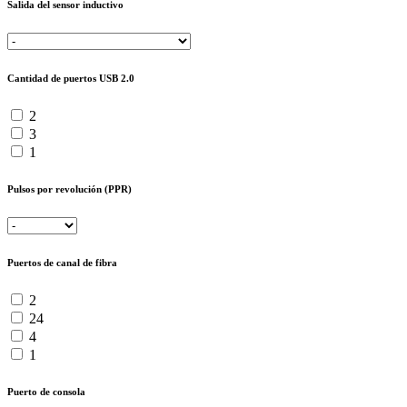
Salida del sensor inductivo
Cantidad de puertos USB 2.0
2
3
1
Pulsos por revolución (PPR)
Puertos de canal de fibra
2
24
4
1
Puerto de consola