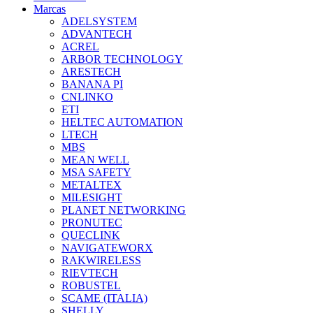
Marcas
ADELSYSTEM
ADVANTECH
ACREL
ARBOR TECHNOLOGY
ARESTECH
BANANA PI
CNLINKO
ETI
HELTEC AUTOMATION
LTECH
MBS
MEAN WELL
MSA SAFETY
METALTEX
MILESIGHT
PLANET NETWORKING
PRONUTEC
QUECLINK
NAVIGATEWORX
RAKWIRELESS
RIEVTECH
ROBUSTEL
SCAME (ITALIA)
SHELLY