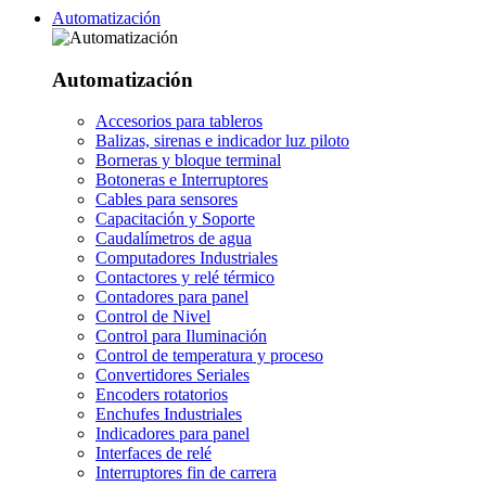
Automatización
Automatización
Accesorios para tableros
Balizas, sirenas e indicador luz piloto
Borneras y bloque terminal
Botoneras e Interruptores
Cables para sensores
Capacitación y Soporte
Caudalímetros de agua
Computadores Industriales
Contactores y relé térmico
Contadores para panel
Control de Nivel
Control para Iluminación
Control de temperatura y proceso
Convertidores Seriales
Encoders rotatorios
Enchufes Industriales
Indicadores para panel
Interfaces de relé
Interruptores fin de carrera