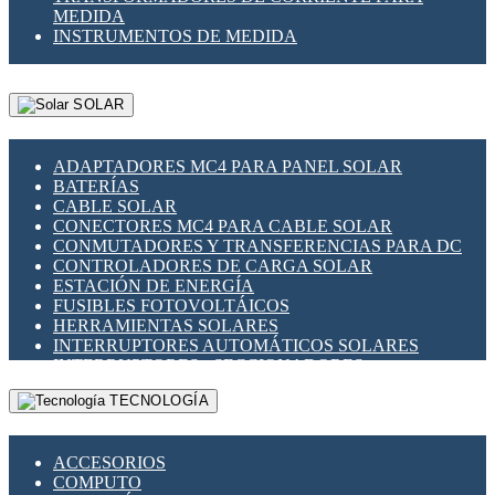
MEDIDA
INSTRUMENTOS DE MEDIDA
SOLAR
ADAPTADORES MC4 PARA PANEL SOLAR
BATERÍAS
CABLE SOLAR
CONECTORES MC4 PARA CABLE SOLAR
CONMUTADORES Y TRANSFERENCIAS PARA DC
CONTROLADORES DE CARGA SOLAR
ESTACIÓN DE ENERGÍA
FUSIBLES FOTOVOLTÁICOS
HERRAMIENTAS SOLARES
INTERRUPTORES AUTOMÁTICOS SOLARES
INTERRUPTORES - SECCIONADORES
FOTOVOLTÁICOS
TECNOLOGÍA
MONTAJE PANEL SOLAR
PORTA FUSIBLES Y SECCIONADORES
FOTOVOLTAICOS
ACCESORIOS
SUPRESOR DE TRANSIENTES SPDS PARA
COMPUTO
APLICACIONES FOTOVOLTAICAS