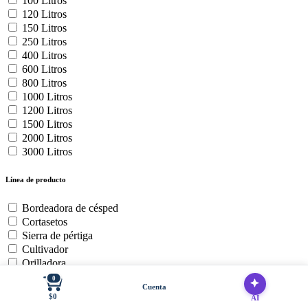
100 Litros
120 Litros
150 Litros
250 Litros
400 Litros
600 Litros
800 Litros
1000 Litros
1200 Litros
1500 Litros
2000 Litros
3000 Litros
Línea de producto
Bordeadora de césped
Cortasetos
Sierra de pértiga
Cultivador
Orilladora
Soplador de hojas
0
Cuenta
Baterías y cargadores
$0
AI
Cortadora de Cesped Zero