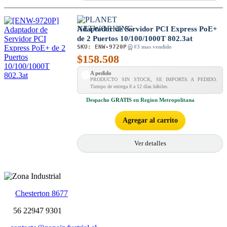
Adaptador de Servidor PCI Express PoE+
de 2 Puertos 10/100/1000T 802.3at
SKU:
ENW-9720P
#3 mas vendido
$
158.508
A pedido
PRODUCTO SIN STOCK, SE IMPORTA A PEDIDO.
Tiempo de entrega 8 a 12 días hábiles.
Despacho
GRATIS
en Region Metropolitana
Agregar al carrito
Ver detalles
Chesterton 8677
56 22947 9301