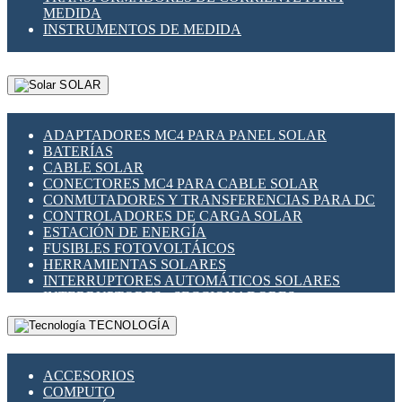
MEDIDA
INSTRUMENTOS DE MEDIDA
SOLAR
ADAPTADORES MC4 PARA PANEL SOLAR
BATERÍAS
CABLE SOLAR
CONECTORES MC4 PARA CABLE SOLAR
CONMUTADORES Y TRANSFERENCIAS PARA DC
CONTROLADORES DE CARGA SOLAR
ESTACIÓN DE ENERGÍA
FUSIBLES FOTOVOLTÁICOS
HERRAMIENTAS SOLARES
INTERRUPTORES AUTOMÁTICOS SOLARES
INTERRUPTORES - SECCIONADORES
FOTOVOLTÁICOS
TECNOLOGÍA
MONTAJE PANEL SOLAR
PORTA FUSIBLES Y SECCIONADORES
FOTOVOLTAICOS
ACCESORIOS
SUPRESOR DE TRANSIENTES SPDS PARA
COMPUTO
APLICACIONES FOTOVOLTAICAS