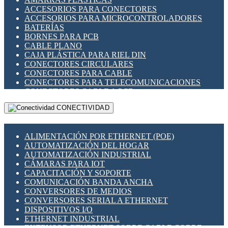
ENCHUFES INDUSTRIALES
ACCESORIOS PARA CONECTORES
INDICADORES PARA PANEL
ACCESORIOS PARA MICROCONTROLADORES
INTERFACES DE RELÉ
BATERÍAS
INTERRUPTORES FIN DE CARRERA
BORNES PARA PCB
LLAVES CONMUTADORAS
CABLE PLANO
MEDIDORES DE ENERGÍA Y TC'S DE CORRIENTE
CAJA PLÁSTICA PARA RIEL DIN
MOTORES PASO A PASO
CONECTORES CIRCULARES
PANTALLAS HMI
CONECTORES PARA CABLE
PLC -CONTROLADORES LÓGICO PROGRAMABLES
CONECTORES PARA TELECOMUNICACIONES
PROGRAMADORES DE HORARIO
CONECTORES CABLE A PCB
PROTECCIÓN ELÉCTRICA
CONECTORES PCB A CABLE
RELÉS DE PROTECCIÓN
CONECTIVIDAD
DIP SWITCHES
SENSORES CAPACITIVOS
DISPLAYS 7 SEGMENTOS
SENSORES DE POSICIÓN LINEAL
FUSIBLES Y PORTAFUSIBLES
SENSORES FOTOELÉCTRICOS
ALIMENTACIÓN POR ETHERNET (POE)
HERRAMIENTAS VARIAS
SENSORES INDUCTIVOS
AUTOMATIZACIÓN DEL HOGAR
ILUMINACIÓN LED
TEMPORIZADORES
AUTOMATIZACIÓN INDUSTRIAL
INTERRUPTORES REED
VARIACS
CÁMARAS PARA IOT
INTERFACES DE RELÉ
VARIADORES DE FRECUENCIA [VDF]
CAPACITACIÓN Y SOPORTE
OTROS RELÉS
SECCIONADORES - INTERRUPTORES
COMUNICACIÓN BANDA ANCHA
PROTECCIÓN TÉRMICA
MAQUINARIA
CONVERSORES DE MEDIOS
RELÉS AUTOMOTRICES
CONVERSORES SERIAL A ETHERNET
RELÉS DE SEÑAL
DISPOSITIVOS I/O
RELÉS DE ESTADO SÓLIDO SSR
ETHERNET INDUSTRIAL
RELÉS INDUSTRIALES
EXTENSOR ETHERNET SOBRE CABLE COBRE