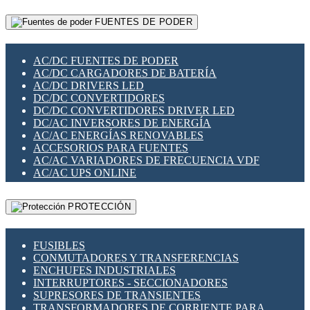
RELÉS INTELIGENTES WIFI
GATEWAY LORAWAN
RELÉS MINIATURA DE POTENCIA
FUENTES DE PODER
GESTIÓN DE REDES
SENSORES MAGNÉTICOS
INFRAESTRUCTURA ETHERCAT
SOPORTE PARA CIRCUITO IMPRESO
PERIFÉRICOS DE RED
SOQUETES PARA RELÉ
AC/DC FUENTES DE PODER
PLACAS MODULARES IOT
SWITCH Y MICROSWITCH
AC/DC CARGADORES DE BATERÍA
SWITCHES Y REDES WIFI
TARJETAS PI
AC/DC DRIVERS LED
SOLUCIONES IOT
UNIÓN Y DERIVACIÓN DE CABLE
DC/DC CONVERTIDORES
SOLUCIONES LORAWAN
DC/DC CONVERTIDORES DRIVER LED
SOLUCIONES RED CELULAR
DC/AC INVERSORES DE ENERGÍA
SEGURIDAD PARA REDES
AC/AC ENERGÍAS RENOVABLES
SWITCHES LAN
ACCESORIOS PARA FUENTES
TELEFONÍA IP (VOIP)
AC/AC VARIADORES DE FRECUENCIA VDF
VIGILANCIA IP (CCTV)
AC/AC UPS ONLINE
MESHTASTIC
PROTECCIÓN
FUSIBLES
CONMUTADORES Y TRANSFERENCIAS
ENCHUFES INDUSTRIALES
INTERRUPTORES - SECCIONADORES
SUPRESORES DE TRANSIENTES
TRANSFORMADORES DE CORRIENTE PARA