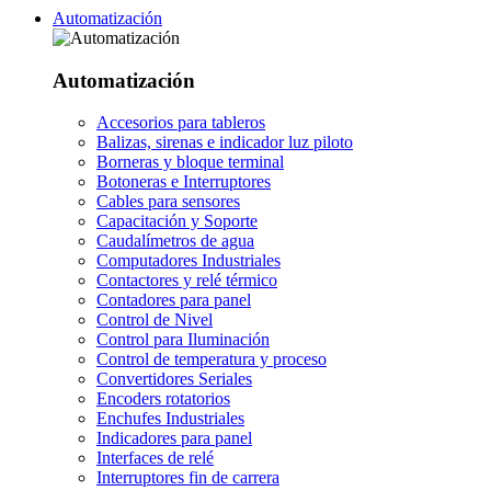
Automatización
Automatización
Accesorios para tableros
Balizas, sirenas e indicador luz piloto
Borneras y bloque terminal
Botoneras e Interruptores
Cables para sensores
Capacitación y Soporte
Caudalímetros de agua
Computadores Industriales
Contactores y relé térmico
Contadores para panel
Control de Nivel
Control para Iluminación
Control de temperatura y proceso
Convertidores Seriales
Encoders rotatorios
Enchufes Industriales
Indicadores para panel
Interfaces de relé
Interruptores fin de carrera