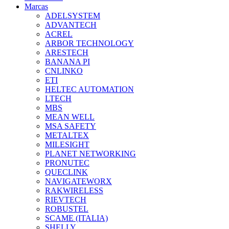
Marcas
ADELSYSTEM
ADVANTECH
ACREL
ARBOR TECHNOLOGY
ARESTECH
BANANA PI
CNLINKO
ETI
HELTEC AUTOMATION
LTECH
MBS
MEAN WELL
MSA SAFETY
METALTEX
MILESIGHT
PLANET NETWORKING
PRONUTEC
QUECLINK
NAVIGATEWORX
RAKWIRELESS
RIEVTECH
ROBUSTEL
SCAME (ITALIA)
SHELLY