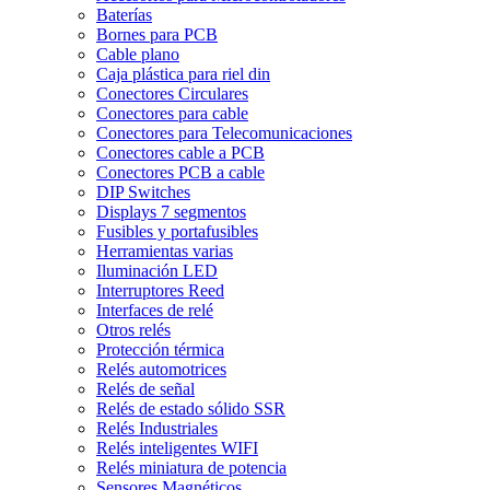
Baterías
Bornes para PCB
Cable plano
Caja plástica para riel din
Conectores Circulares
Conectores para cable
Conectores para Telecomunicaciones
Conectores cable a PCB
Conectores PCB a cable
DIP Switches
Displays 7 segmentos
Fusibles y portafusibles
Herramientas varias
Iluminación LED
Interruptores Reed
Interfaces de relé
Otros relés
Protección térmica
Relés automotrices
Relés de señal
Relés de estado sólido SSR
Relés Industriales
Relés inteligentes WIFI
Relés miniatura de potencia
Sensores Magnéticos