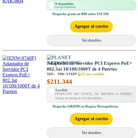
79 disponibles
Entrega inmediata
Despacho
gratis en RM
sobre $59.500
Agregar al carrito
Ver detalles
Adaptador de Servidor PCI Express PoE+
802.3at 10/100/1000T de 4 Puertos
SKU:
ENW-9740P
#2 mas vendido
$
211.344
A pedido
PRODUCTO SIN STOCK, SE IMPORTA A PEDIDO.
Tiempo de entrega 8 a 12 días hábiles.
Despacho
GRATIS
en Region Metropolitana
Agregar al carrito
Ver detalles