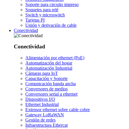
Soporte para circuito impreso
Soquetes para relé
Switch y microswitch
Tarjetas PI
Unión y derivación de cable
Conectividad
Conectividad
Alimentación por ethernet (PoE)
Automatización del hogar
Automatización Industrial
Cámaras para IoT
Capacitación y Soporte
Comunicación banda ancha
Conversores de medios
Conversores serial a ethernet
Dispositivos I/O
Ethernet Industrial
Extensor ethernet sobre cable cobre
Gateway LoRaWAN
Gestión de redes
Infraestructura Ethercat