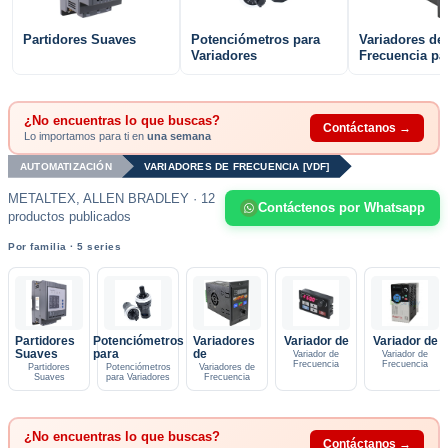
Partidores Suaves
Potenciómetros para
Variadores de
Variadores
Frecuencia pa
¿No encuentras lo que buscas?
Contáctanos →
Lo importamos para ti en
una semana
AUTOMATIZACIÓN
VARIADORES DE FRECUENCIA [VDF]
METALTEX, ALLEN BRADLEY · 12
Contáctenos por Whatsapp
productos publicados
Por familia · 5 series
Partidores
Potenciómetros
Variadores
Variador de
Variador de
Suaves
para
de
Variador de
Variador de
Frecuencia
Frecuencia
Partidores
Potenciómetros
Variadores de
Suaves
para Variadores
Frecuencia
¿No encuentras lo que buscas?
Contáctanos →