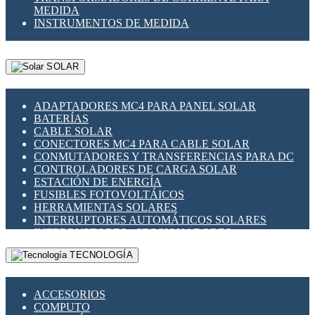
MEDIDA
INSTRUMENTOS DE MEDIDA
SOLAR
ADAPTADORES MC4 PARA PANEL SOLAR
BATERÍAS
CABLE SOLAR
CONECTORES MC4 PARA CABLE SOLAR
CONMUTADORES Y TRANSFERENCIAS PARA DC
CONTROLADORES DE CARGA SOLAR
ESTACIÓN DE ENERGÍA
FUSIBLES FOTOVOLTÁICOS
HERRAMIENTAS SOLARES
INTERRUPTORES AUTOMÁTICOS SOLARES
INTERRUPTORES - SECCIONADORES
FOTOVOLTÁICOS
TECNOLOGÍA
MONTAJE PANEL SOLAR
PORTA FUSIBLES Y SECCIONADORES
FOTOVOLTAICOS
ACCESORIOS
SUPRESOR DE TRANSIENTES SPDS PARA
COMPUTO
APLICACIONES FOTOVOLTAICAS