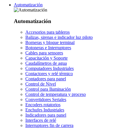
Automatización
Automatización
Accesorios para tableros
Balizas, sirenas e indicador luz piloto
Borneras y bloque terminal
Botoneras e Interruptores
Cables para sensores
Capacitación y Soporte
Caudalímetros de agua
Computadores Industriales
Contactores y relé térmico
Contadores para panel
Control de Nivel
Control para Iluminación
Control de temperatura y proceso
Convertidores Seriales
Encoders rotatorios
Enchufes Industriales
Indicadores para panel
Interfaces de relé
Interruptores fin de carrera