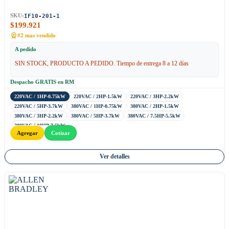
IF10-201-1
SKU:
$
199.921
#2 mas vendido
A pedido
SIN STOCK, PRODUCTO A PEDIDO. Tiempo de entrega 8 a 12 días
Despacho GRATIS en RM
220VAC / 1HP-0.75kW
220VAC / 2HP-1.5kW
220VAC / 3HP-2.2kW
220VAC / 5HP-3.7kW
380VAC / 1HP-0.75kW
380VAC / 2HP-1.5kW
380VAC / 3HP-2.2kW
380VAC / 5HP-3.7kW
380VAC / 7.5HP-5.5kW
380VAC / 10HP-7.5kW
Agregar
Cotizar
Ver detalles