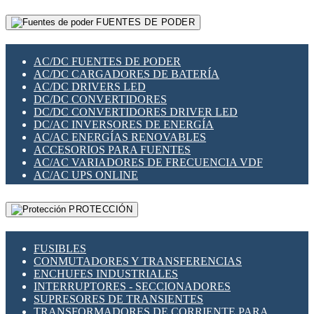
RELÉS INTELIGENTES WIFI
GATEWAY LORAWAN
RELÉS MINIATURA DE POTENCIA
FUENTES DE PODER
GESTIÓN DE REDES
SENSORES MAGNÉTICOS
INFRAESTRUCTURA ETHERCAT
SOPORTE PARA CIRCUITO IMPRESO
PERIFÉRICOS DE RED
SOQUETES PARA RELÉ
AC/DC FUENTES DE PODER
PLACAS MODULARES IOT
SWITCH Y MICROSWITCH
AC/DC CARGADORES DE BATERÍA
SWITCHES Y REDES WIFI
TARJETAS PI
AC/DC DRIVERS LED
SOLUCIONES IOT
UNIÓN Y DERIVACIÓN DE CABLE
DC/DC CONVERTIDORES
SOLUCIONES LORAWAN
DC/DC CONVERTIDORES DRIVER LED
SOLUCIONES RED CELULAR
DC/AC INVERSORES DE ENERGÍA
SEGURIDAD PARA REDES
AC/AC ENERGÍAS RENOVABLES
SWITCHES LAN
ACCESORIOS PARA FUENTES
TELEFONÍA IP (VOIP)
AC/AC VARIADORES DE FRECUENCIA VDF
VIGILANCIA IP (CCTV)
AC/AC UPS ONLINE
MESHTASTIC
PROTECCIÓN
FUSIBLES
CONMUTADORES Y TRANSFERENCIAS
ENCHUFES INDUSTRIALES
INTERRUPTORES - SECCIONADORES
SUPRESORES DE TRANSIENTES
TRANSFORMADORES DE CORRIENTE PARA