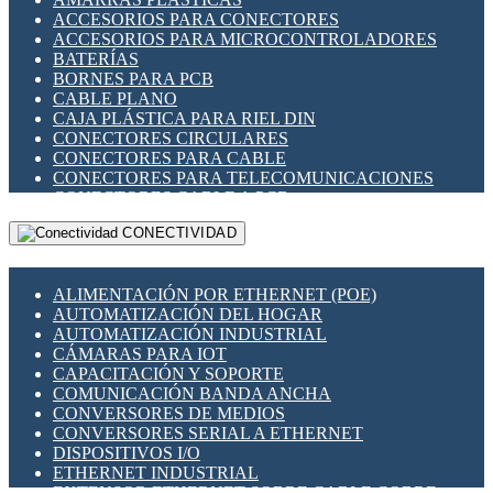
ENCHUFES INDUSTRIALES
ACCESORIOS PARA CONECTORES
INDICADORES PARA PANEL
ACCESORIOS PARA MICROCONTROLADORES
INTERFACES DE RELÉ
BATERÍAS
INTERRUPTORES FIN DE CARRERA
BORNES PARA PCB
LLAVES CONMUTADORAS
CABLE PLANO
MEDIDORES DE ENERGÍA Y TC'S DE CORRIENTE
CAJA PLÁSTICA PARA RIEL DIN
MOTORES PASO A PASO
CONECTORES CIRCULARES
PANTALLAS HMI
CONECTORES PARA CABLE
PLC -CONTROLADORES LÓGICO PROGRAMABLES
CONECTORES PARA TELECOMUNICACIONES
PROGRAMADORES DE HORARIO
CONECTORES CABLE A PCB
PROTECCIÓN ELÉCTRICA
CONECTORES PCB A CABLE
RELÉS DE PROTECCIÓN
CONECTIVIDAD
DIP SWITCHES
SENSORES CAPACITIVOS
DISPLAYS 7 SEGMENTOS
SENSORES DE POSICIÓN LINEAL
FUSIBLES Y PORTAFUSIBLES
SENSORES FOTOELÉCTRICOS
ALIMENTACIÓN POR ETHERNET (POE)
HERRAMIENTAS VARIAS
SENSORES INDUCTIVOS
AUTOMATIZACIÓN DEL HOGAR
ILUMINACIÓN LED
TEMPORIZADORES
AUTOMATIZACIÓN INDUSTRIAL
INTERRUPTORES REED
VARIACS
CÁMARAS PARA IOT
INTERFACES DE RELÉ
VARIADORES DE FRECUENCIA [VDF]
CAPACITACIÓN Y SOPORTE
OTROS RELÉS
SECCIONADORES - INTERRUPTORES
COMUNICACIÓN BANDA ANCHA
PROTECCIÓN TÉRMICA
MAQUINARIA
CONVERSORES DE MEDIOS
RELÉS AUTOMOTRICES
CONVERSORES SERIAL A ETHERNET
RELÉS DE SEÑAL
DISPOSITIVOS I/O
RELÉS DE ESTADO SÓLIDO SSR
ETHERNET INDUSTRIAL
RELÉS INDUSTRIALES
EXTENSOR ETHERNET SOBRE CABLE COBRE