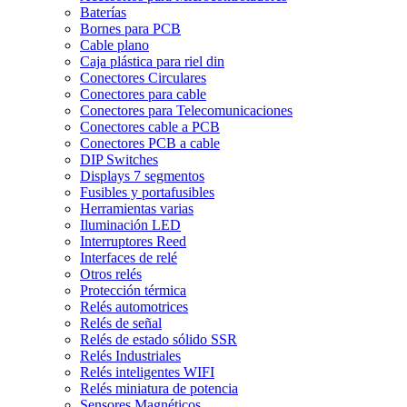
Baterías
Bornes para PCB
Cable plano
Caja plástica para riel din
Conectores Circulares
Conectores para cable
Conectores para Telecomunicaciones
Conectores cable a PCB
Conectores PCB a cable
DIP Switches
Displays 7 segmentos
Fusibles y portafusibles
Herramientas varias
Iluminación LED
Interruptores Reed
Interfaces de relé
Otros relés
Protección térmica
Relés automotrices
Relés de señal
Relés de estado sólido SSR
Relés Industriales
Relés inteligentes WIFI
Relés miniatura de potencia
Sensores Magnéticos