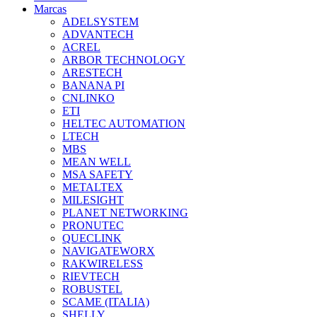
Marcas
ADELSYSTEM
ADVANTECH
ACREL
ARBOR TECHNOLOGY
ARESTECH
BANANA PI
CNLINKO
ETI
HELTEC AUTOMATION
LTECH
MBS
MEAN WELL
MSA SAFETY
METALTEX
MILESIGHT
PLANET NETWORKING
PRONUTEC
QUECLINK
NAVIGATEWORX
RAKWIRELESS
RIEVTECH
ROBUSTEL
SCAME (ITALIA)
SHELLY