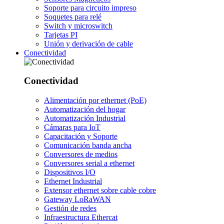
Soporte para circuito impreso
Soquetes para relé
Switch y microswitch
Tarjetas PI
Unión y derivación de cable
Conectividad
Conectividad
Alimentación por ethernet (PoE)
Automatización del hogar
Automatización Industrial
Cámaras para IoT
Capacitación y Soporte
Comunicación banda ancha
Conversores de medios
Conversores serial a ethernet
Dispositivos I/O
Ethernet Industrial
Extensor ethernet sobre cable cobre
Gateway LoRaWAN
Gestión de redes
Infraestructura Ethercat