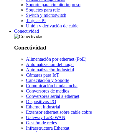
Soporte para circuito impreso
Soquetes para relé
Switch y microswitch
Tarjetas PI
Unión y derivación de cable
Conectividad
Conectividad
Alimentación por ethernet (PoE)
Automatización del hogar
Automatización Industrial
Cámaras para IoT
Capacitación y Soporte
Comunicación banda ancha
Conversores de medios
Conversores serial a ethernet
Dispositivos I/O
Ethernet Industrial
Extensor ethernet sobre cable cobre
Gateway LoRaWAN
Gestión de redes
Infraestructura Ethercat