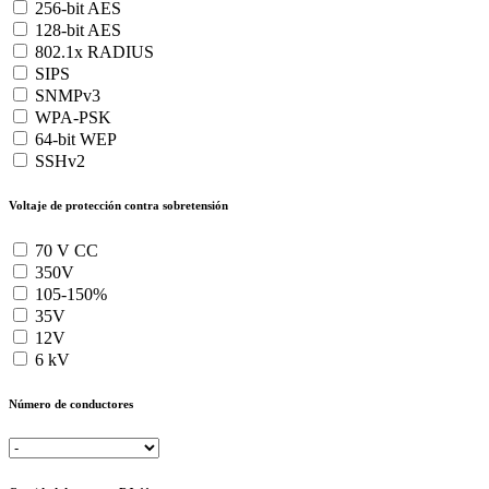
256-bit AES
128-bit AES
802.1x RADIUS
SIPS
SNMPv3
WPA-PSK
64-bit WEP
SSHv2
Voltaje de protección contra sobretensión
70 V CC
350V
105-150%
35V
12V
6 kV
Número de conductores