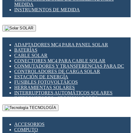
MEDIDA
INSTRUMENTOS DE MEDIDA
SOLAR
ADAPTADORES MC4 PARA PANEL SOLAR
BATERÍAS
CABLE SOLAR
CONECTORES MC4 PARA CABLE SOLAR
CONMUTADORES Y TRANSFERENCIAS PARA DC
CONTROLADORES DE CARGA SOLAR
ESTACIÓN DE ENERGÍA
FUSIBLES FOTOVOLTÁICOS
HERRAMIENTAS SOLARES
INTERRUPTORES AUTOMÁTICOS SOLARES
INTERRUPTORES - SECCIONADORES
FOTOVOLTÁICOS
TECNOLOGÍA
MONTAJE PANEL SOLAR
PORTA FUSIBLES Y SECCIONADORES
FOTOVOLTAICOS
ACCESORIOS
SUPRESOR DE TRANSIENTES SPDS PARA
COMPUTO
APLICACIONES FOTOVOLTAICAS