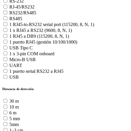
RS-232
RJ-45/RS232
RS232/RS485
RS485
1 RJ45-to-RS232 serial port (115200, 8, N, 1)
1 x RJ45 a RS232 (9600, 8, N, 1)
1 RJ45 a DB9 (115200, 8, N, 1)
1 puerto RJ45 (gestión 10/100/1000)
USB Tipo C
1 x 3-pin COM onboard
Micro-B USB
UART
1 puerto serial RS232 a RJ45
USB
Distancia de detección
30 m
10 m
6 m
5 mm
5mm
1–3 cm