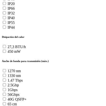
IP20
IP66
IP32
IP40
IP55
IP44
Disipación del calor
27,3 BTU/h
450 mW
Ancho de banda para transmisión (máx.)
1270 nm
1330 nm
1.47 Tbps
2.5Gbp
1Gbps
56Gbps
40G QSFP+
65 cm