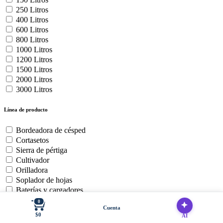
250 Litros
400 Litros
600 Litros
800 Litros
1000 Litros
1200 Litros
1500 Litros
2000 Litros
3000 Litros
Línea de producto
Bordeadora de césped
Cortasetos
Sierra de pértiga
Cultivador
Orilladora
Soplador de hojas
Baterías y cargadores
Cortadora de Cesped Zero
0
Cuenta
Motosierra
$0
AI