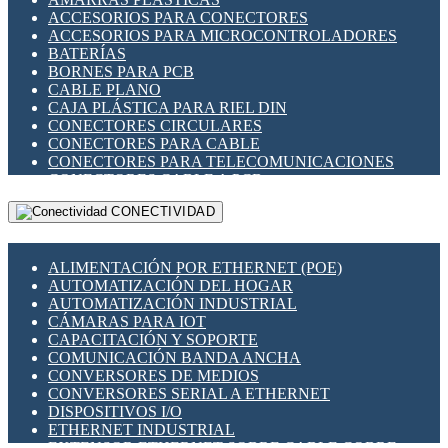
ENCHUFES INDUSTRIALES
ACCESORIOS PARA CONECTORES
INDICADORES PARA PANEL
ACCESORIOS PARA MICROCONTROLADORES
INTERFACES DE RELÉ
BATERÍAS
INTERRUPTORES FIN DE CARRERA
BORNES PARA PCB
LLAVES CONMUTADORAS
CABLE PLANO
MEDIDORES DE ENERGÍA Y TC'S DE CORRIENTE
CAJA PLÁSTICA PARA RIEL DIN
MOTORES PASO A PASO
CONECTORES CIRCULARES
PANTALLAS HMI
CONECTORES PARA CABLE
PLC -CONTROLADORES LÓGICO PROGRAMABLES
CONECTORES PARA TELECOMUNICACIONES
PROGRAMADORES DE HORARIO
CONECTORES CABLE A PCB
PROTECCIÓN ELÉCTRICA
CONECTORES PCB A CABLE
RELÉS DE PROTECCIÓN
CONECTIVIDAD
DIP SWITCHES
SENSORES CAPACITIVOS
DISPLAYS 7 SEGMENTOS
SENSORES DE POSICIÓN LINEAL
FUSIBLES Y PORTAFUSIBLES
SENSORES FOTOELÉCTRICOS
ALIMENTACIÓN POR ETHERNET (POE)
HERRAMIENTAS VARIAS
SENSORES INDUCTIVOS
AUTOMATIZACIÓN DEL HOGAR
ILUMINACIÓN LED
TEMPORIZADORES
AUTOMATIZACIÓN INDUSTRIAL
INTERRUPTORES REED
VARIACS
CÁMARAS PARA IOT
INTERFACES DE RELÉ
VARIADORES DE FRECUENCIA [VDF]
CAPACITACIÓN Y SOPORTE
OTROS RELÉS
SECCIONADORES - INTERRUPTORES
COMUNICACIÓN BANDA ANCHA
PROTECCIÓN TÉRMICA
MAQUINARIA
CONVERSORES DE MEDIOS
RELÉS AUTOMOTRICES
CONVERSORES SERIAL A ETHERNET
RELÉS DE SEÑAL
DISPOSITIVOS I/O
RELÉS DE ESTADO SÓLIDO SSR
ETHERNET INDUSTRIAL
RELÉS INDUSTRIALES
EXTENSOR ETHERNET SOBRE CABLE COBRE