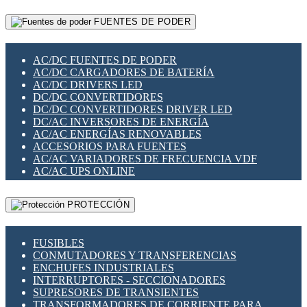
RELÉS INTELIGENTES WIFI
GATEWAY LORAWAN
RELÉS MINIATURA DE POTENCIA
FUENTES DE PODER
GESTIÓN DE REDES
SENSORES MAGNÉTICOS
INFRAESTRUCTURA ETHERCAT
SOPORTE PARA CIRCUITO IMPRESO
PERIFÉRICOS DE RED
SOQUETES PARA RELÉ
AC/DC FUENTES DE PODER
PLACAS MODULARES IOT
SWITCH Y MICROSWITCH
AC/DC CARGADORES DE BATERÍA
SWITCHES Y REDES WIFI
TARJETAS PI
AC/DC DRIVERS LED
SOLUCIONES IOT
UNIÓN Y DERIVACIÓN DE CABLE
DC/DC CONVERTIDORES
SOLUCIONES LORAWAN
DC/DC CONVERTIDORES DRIVER LED
SOLUCIONES RED CELULAR
DC/AC INVERSORES DE ENERGÍA
SEGURIDAD PARA REDES
AC/AC ENERGÍAS RENOVABLES
SWITCHES LAN
ACCESORIOS PARA FUENTES
TELEFONÍA IP (VOIP)
AC/AC VARIADORES DE FRECUENCIA VDF
VIGILANCIA IP (CCTV)
AC/AC UPS ONLINE
MESHTASTIC
PROTECCIÓN
FUSIBLES
CONMUTADORES Y TRANSFERENCIAS
ENCHUFES INDUSTRIALES
INTERRUPTORES - SECCIONADORES
SUPRESORES DE TRANSIENTES
TRANSFORMADORES DE CORRIENTE PARA