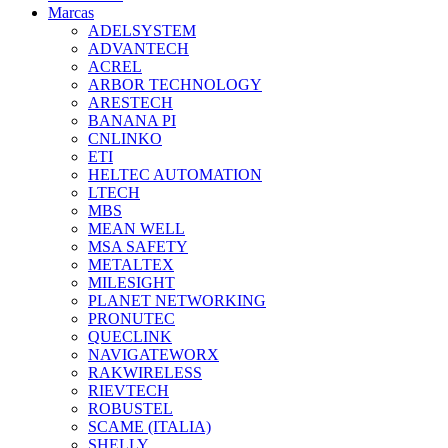
Marcas
ADELSYSTEM
ADVANTECH
ACREL
ARBOR TECHNOLOGY
ARESTECH
BANANA PI
CNLINKO
ETI
HELTEC AUTOMATION
LTECH
MBS
MEAN WELL
MSA SAFETY
METALTEX
MILESIGHT
PLANET NETWORKING
PRONUTEC
QUECLINK
NAVIGATEWORX
RAKWIRELESS
RIEVTECH
ROBUSTEL
SCAME (ITALIA)
SHELLY