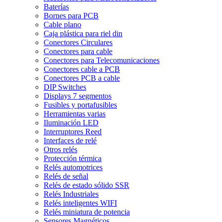
Baterías
Bornes para PCB
Cable plano
Caja plástica para riel din
Conectores Circulares
Conectores para cable
Conectores para Telecomunicaciones
Conectores cable a PCB
Conectores PCB a cable
DIP Switches
Displays 7 segmentos
Fusibles y portafusibles
Herramientas varias
Iluminación LED
Interruptores Reed
Interfaces de relé
Otros relés
Protección térmica
Relés automotrices
Relés de señal
Relés de estado sólido SSR
Relés Industriales
Relés inteligentes WIFI
Relés miniatura de potencia
Sensores Magnéticos