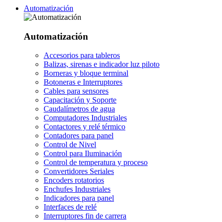
Automatización
Automatización
Accesorios para tableros
Balizas, sirenas e indicador luz piloto
Borneras y bloque terminal
Botoneras e Interruptores
Cables para sensores
Capacitación y Soporte
Caudalímetros de agua
Computadores Industriales
Contactores y relé térmico
Contadores para panel
Control de Nivel
Control para Iluminación
Control de temperatura y proceso
Convertidores Seriales
Encoders rotatorios
Enchufes Industriales
Indicadores para panel
Interfaces de relé
Interruptores fin de carrera