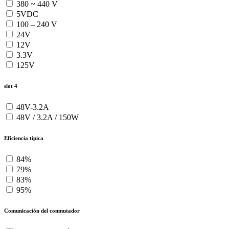
380 ~ 440 V
5VDC
100 – 240 V
24V
12V
3.3V
125V
slot 4
48V-3.2A
48V / 3.2A / 150W
Eficiencia típica
84%
79%
83%
95%
Comunicación del conmutador