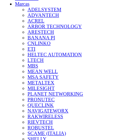
Marcas
ADELSYSTEM
ADVANTECH
ACREL
ARBOR TECHNOLOGY
ARESTECH
BANANA PI
CNLINKO
ETI
HELTEC AUTOMATION
LTECH
MBS
MEAN WELL
MSA SAFETY
METALTEX
MILESIGHT
PLANET NETWORKING
PRONUTEC
QUECLINK
NAVIGATEWORX
RAKWIRELESS
RIEVTECH
ROBUSTEL
SCAME (ITALIA)
SHELLY