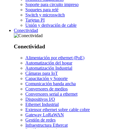
Soporte para circuito impreso
Soquetes para relé
Switch y microswitch
Tarjetas PI
Unión y derivación de cable
Conectividad
Conectividad
Alimentación por ethernet (PoE)
Automatización del hogar
Automatización Industrial
Cámaras para IoT
Capacitación y Soporte
Comunicación banda ancha
Conversores de medios
Conversores serial a ethernet
Dispositivos I/O
Ethernet Industrial
Extensor ethernet sobre cable cobre
Gateway LoRaWAN
Gestión de redes
Infraestructura Ethercat