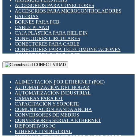
ENCHUFES INDUSTRIALES
ACCESORIOS PARA CONECTORES
INDICADORES PARA PANEL
ACCESORIOS PARA MICROCONTROLADORES
INTERFACES DE RELÉ
BATERÍAS
INTERRUPTORES FIN DE CARRERA
BORNES PARA PCB
LLAVES CONMUTADORAS
CABLE PLANO
MEDIDORES DE ENERGÍA Y TC'S DE CORRIENTE
CAJA PLÁSTICA PARA RIEL DIN
MOTORES PASO A PASO
CONECTORES CIRCULARES
PANTALLAS HMI
CONECTORES PARA CABLE
PLC -CONTROLADORES LÓGICO PROGRAMABLES
CONECTORES PARA TELECOMUNICACIONES
PROGRAMADORES DE HORARIO
CONECTORES CABLE A PCB
PROTECCIÓN ELÉCTRICA
CONECTORES PCB A CABLE
RELÉS DE PROTECCIÓN
CONECTIVIDAD
DIP SWITCHES
SENSORES CAPACITIVOS
DISPLAYS 7 SEGMENTOS
SENSORES DE POSICIÓN LINEAL
FUSIBLES Y PORTAFUSIBLES
SENSORES FOTOELÉCTRICOS
ALIMENTACIÓN POR ETHERNET (POE)
HERRAMIENTAS VARIAS
SENSORES INDUCTIVOS
AUTOMATIZACIÓN DEL HOGAR
ILUMINACIÓN LED
TEMPORIZADORES
AUTOMATIZACIÓN INDUSTRIAL
INTERRUPTORES REED
VARIACS
CÁMARAS PARA IOT
INTERFACES DE RELÉ
VARIADORES DE FRECUENCIA [VDF]
CAPACITACIÓN Y SOPORTE
OTROS RELÉS
SECCIONADORES - INTERRUPTORES
COMUNICACIÓN BANDA ANCHA
PROTECCIÓN TÉRMICA
MAQUINARIA
CONVERSORES DE MEDIOS
RELÉS AUTOMOTRICES
CONVERSORES SERIAL A ETHERNET
RELÉS DE SEÑAL
DISPOSITIVOS I/O
RELÉS DE ESTADO SÓLIDO SSR
ETHERNET INDUSTRIAL
RELÉS INDUSTRIALES
EXTENSOR ETHERNET SOBRE CABLE COBRE