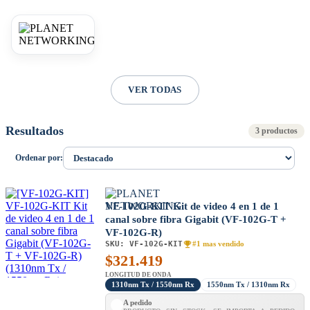
VER TODAS
Resultados
3 productos
Ordenar por:
VF-102G-KIT Kit de video 4 en 1 de 1
canal sobre fibra Gigabit (VF-102G-T +
VF-102G-R)
SKU:
VF-102G-KIT
#1 mas vendido
$
321.419
LONGITUD DE ONDA
1310nm Tx / 1550nm Rx
1550nm Tx / 1310nm Rx
A pedido