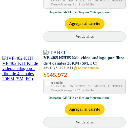
PRODUCTO SIN STOCK, SE IMPORTA A PEDIDO.
Tiempo de entrega 8 a 12 días hábiles.
Despacho
GRATIS
en Region Metropolitana
Agregar al carrito
Ver detalles
VF-402-KIT Kit de video análogo por fibra
de 4 canales 20KM (SM, FC)
SKU:
VF-402-KIT
#2 mas vendido
$
545.972
A pedido
PRODUCTO SIN STOCK, SE IMPORTA A PEDIDO.
Tiempo de entrega 8 a 12 días hábiles.
Despacho
GRATIS
en Region Metropolitana
Agregar al carrito
Ver detalles