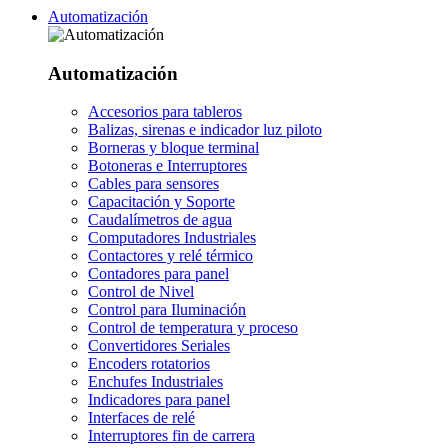
Automatización
Automatización
Accesorios para tableros
Balizas, sirenas e indicador luz piloto
Borneras y bloque terminal
Botoneras e Interruptores
Cables para sensores
Capacitación y Soporte
Caudalímetros de agua
Computadores Industriales
Contactores y relé térmico
Contadores para panel
Control de Nivel
Control para Iluminación
Control de temperatura y proceso
Convertidores Seriales
Encoders rotatorios
Enchufes Industriales
Indicadores para panel
Interfaces de relé
Interruptores fin de carrera