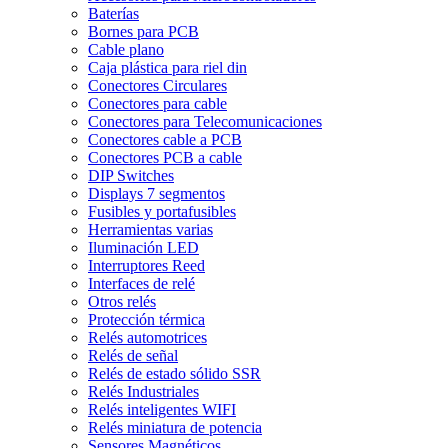
Baterías
Bornes para PCB
Cable plano
Caja plástica para riel din
Conectores Circulares
Conectores para cable
Conectores para Telecomunicaciones
Conectores cable a PCB
Conectores PCB a cable
DIP Switches
Displays 7 segmentos
Fusibles y portafusibles
Herramientas varias
Iluminación LED
Interruptores Reed
Interfaces de relé
Otros relés
Protección térmica
Relés automotrices
Relés de señal
Relés de estado sólido SSR
Relés Industriales
Relés inteligentes WIFI
Relés miniatura de potencia
Sensores Magnéticos