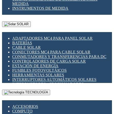
MEDIDA
INSTRUMENTOS DE MEDIDA
SOLAR
ADAPTADORES MC4 PARA PANEL SOLAR
BATERÍAS
CABLE SOLAR
CONECTORES MC4 PARA CABLE SOLAR
CONMUTADORES Y TRANSFERENCIAS PARA DC
CONTROLADORES DE CARGA SOLAR
ESTACIÓN DE ENERGÍA
FUSIBLES FOTOVOLTÁICOS
HERRAMIENTAS SOLARES
INTERRUPTORES AUTOMÁTICOS SOLARES
INTERRUPTORES - SECCIONADORES
FOTOVOLTÁICOS
TECNOLOGÍA
MONTAJE PANEL SOLAR
PORTA FUSIBLES Y SECCIONADORES
FOTOVOLTAICOS
ACCESORIOS
SUPRESOR DE TRANSIENTES SPDS PARA
COMPUTO
APLICACIONES FOTOVOLTAICAS