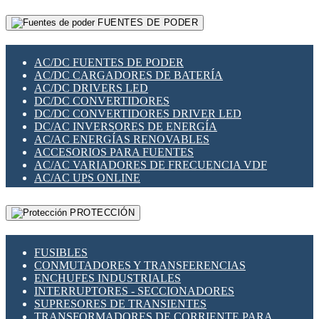
RELÉS INTELIGENTES WIFI
GATEWAY LORAWAN
RELÉS MINIATURA DE POTENCIA
FUENTES DE PODER
GESTIÓN DE REDES
SENSORES MAGNÉTICOS
INFRAESTRUCTURA ETHERCAT
SOPORTE PARA CIRCUITO IMPRESO
PERIFÉRICOS DE RED
SOQUETES PARA RELÉ
AC/DC FUENTES DE PODER
PLACAS MODULARES IOT
SWITCH Y MICROSWITCH
AC/DC CARGADORES DE BATERÍA
SWITCHES Y REDES WIFI
TARJETAS PI
AC/DC DRIVERS LED
SOLUCIONES IOT
UNIÓN Y DERIVACIÓN DE CABLE
DC/DC CONVERTIDORES
SOLUCIONES LORAWAN
DC/DC CONVERTIDORES DRIVER LED
SOLUCIONES RED CELULAR
DC/AC INVERSORES DE ENERGÍA
SEGURIDAD PARA REDES
AC/AC ENERGÍAS RENOVABLES
SWITCHES LAN
ACCESORIOS PARA FUENTES
TELEFONÍA IP (VOIP)
AC/AC VARIADORES DE FRECUENCIA VDF
VIGILANCIA IP (CCTV)
AC/AC UPS ONLINE
MESHTASTIC
PROTECCIÓN
FUSIBLES
CONMUTADORES Y TRANSFERENCIAS
ENCHUFES INDUSTRIALES
INTERRUPTORES - SECCIONADORES
SUPRESORES DE TRANSIENTES
TRANSFORMADORES DE CORRIENTE PARA