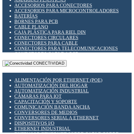
ENCHUFES INDUSTRIALES
ACCESORIOS PARA CONECTORES
INDICADORES PARA PANEL
ACCESORIOS PARA MICROCONTROLADORES
INTERFACES DE RELÉ
BATERÍAS
INTERRUPTORES FIN DE CARRERA
BORNES PARA PCB
LLAVES CONMUTADORAS
CABLE PLANO
MEDIDORES DE ENERGÍA Y TC'S DE CORRIENTE
CAJA PLÁSTICA PARA RIEL DIN
MOTORES PASO A PASO
CONECTORES CIRCULARES
PANTALLAS HMI
CONECTORES PARA CABLE
PLC -CONTROLADORES LÓGICO PROGRAMABLES
CONECTORES PARA TELECOMUNICACIONES
PROGRAMADORES DE HORARIO
CONECTORES CABLE A PCB
PROTECCIÓN ELÉCTRICA
CONECTORES PCB A CABLE
RELÉS DE PROTECCIÓN
CONECTIVIDAD
DIP SWITCHES
SENSORES CAPACITIVOS
DISPLAYS 7 SEGMENTOS
SENSORES DE POSICIÓN LINEAL
FUSIBLES Y PORTAFUSIBLES
SENSORES FOTOELÉCTRICOS
ALIMENTACIÓN POR ETHERNET (POE)
HERRAMIENTAS VARIAS
SENSORES INDUCTIVOS
AUTOMATIZACIÓN DEL HOGAR
ILUMINACIÓN LED
TEMPORIZADORES
AUTOMATIZACIÓN INDUSTRIAL
INTERRUPTORES REED
VARIACS
CÁMARAS PARA IOT
INTERFACES DE RELÉ
VARIADORES DE FRECUENCIA [VDF]
CAPACITACIÓN Y SOPORTE
OTROS RELÉS
SECCIONADORES - INTERRUPTORES
COMUNICACIÓN BANDA ANCHA
PROTECCIÓN TÉRMICA
MAQUINARIA
CONVERSORES DE MEDIOS
RELÉS AUTOMOTRICES
CONVERSORES SERIAL A ETHERNET
RELÉS DE SEÑAL
DISPOSITIVOS I/O
RELÉS DE ESTADO SÓLIDO SSR
ETHERNET INDUSTRIAL
RELÉS INDUSTRIALES
EXTENSOR ETHERNET SOBRE CABLE COBRE