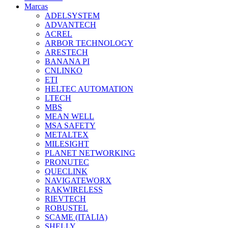
Marcas
ADELSYSTEM
ADVANTECH
ACREL
ARBOR TECHNOLOGY
ARESTECH
BANANA PI
CNLINKO
ETI
HELTEC AUTOMATION
LTECH
MBS
MEAN WELL
MSA SAFETY
METALTEX
MILESIGHT
PLANET NETWORKING
PRONUTEC
QUECLINK
NAVIGATEWORX
RAKWIRELESS
RIEVTECH
ROBUSTEL
SCAME (ITALIA)
SHELLY