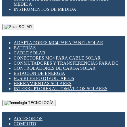
MEDIDA
INSTRUMENTOS DE MEDIDA
SOLAR
ADAPTADORES MC4 PARA PANEL SOLAR
BATERÍAS
CABLE SOLAR
CONECTORES MC4 PARA CABLE SOLAR
CONMUTADORES Y TRANSFERENCIAS PARA DC
CONTROLADORES DE CARGA SOLAR
ESTACIÓN DE ENERGÍA
FUSIBLES FOTOVOLTÁICOS
HERRAMIENTAS SOLARES
INTERRUPTORES AUTOMÁTICOS SOLARES
INTERRUPTORES - SECCIONADORES
FOTOVOLTÁICOS
TECNOLOGÍA
MONTAJE PANEL SOLAR
PORTA FUSIBLES Y SECCIONADORES
FOTOVOLTAICOS
ACCESORIOS
SUPRESOR DE TRANSIENTES SPDS PARA
COMPUTO
APLICACIONES FOTOVOLTAICAS