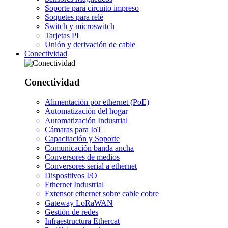
Soporte para circuito impreso
Soquetes para relé
Switch y microswitch
Tarjetas PI
Unión y derivación de cable
Conectividad
Conectividad
Alimentación por ethernet (PoE)
Automatización del hogar
Automatización Industrial
Cámaras para IoT
Capacitación y Soporte
Comunicación banda ancha
Conversores de medios
Conversores serial a ethernet
Dispositivos I/O
Ethernet Industrial
Extensor ethernet sobre cable cobre
Gateway LoRaWAN
Gestión de redes
Infraestructura Ethercat