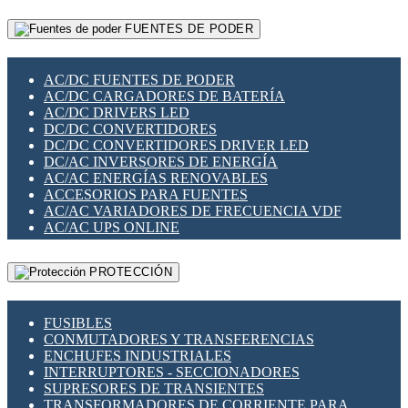
RELÉS INTELIGENTES WIFI
GATEWAY LORAWAN
RELÉS MINIATURA DE POTENCIA
FUENTES DE PODER
GESTIÓN DE REDES
SENSORES MAGNÉTICOS
INFRAESTRUCTURA ETHERCAT
SOPORTE PARA CIRCUITO IMPRESO
PERIFÉRICOS DE RED
SOQUETES PARA RELÉ
AC/DC FUENTES DE PODER
PLACAS MODULARES IOT
SWITCH Y MICROSWITCH
AC/DC CARGADORES DE BATERÍA
SWITCHES Y REDES WIFI
TARJETAS PI
AC/DC DRIVERS LED
SOLUCIONES IOT
UNIÓN Y DERIVACIÓN DE CABLE
DC/DC CONVERTIDORES
SOLUCIONES LORAWAN
DC/DC CONVERTIDORES DRIVER LED
SOLUCIONES RED CELULAR
DC/AC INVERSORES DE ENERGÍA
SEGURIDAD PARA REDES
AC/AC ENERGÍAS RENOVABLES
SWITCHES LAN
ACCESORIOS PARA FUENTES
TELEFONÍA IP (VOIP)
AC/AC VARIADORES DE FRECUENCIA VDF
VIGILANCIA IP (CCTV)
AC/AC UPS ONLINE
MESHTASTIC
PROTECCIÓN
FUSIBLES
CONMUTADORES Y TRANSFERENCIAS
ENCHUFES INDUSTRIALES
INTERRUPTORES - SECCIONADORES
SUPRESORES DE TRANSIENTES
TRANSFORMADORES DE CORRIENTE PARA