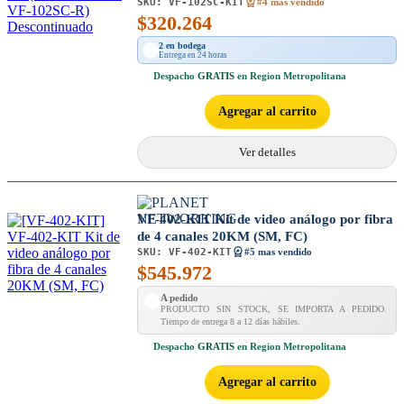
SKU:
VF-102SC-KIT
#4 mas vendido
$
320.264
2 en bodega
Entrega en 24 horas
Despacho
GRATIS
en Region Metropolitana
Agregar al carrito
Ver detalles
VF-402-KIT Kit de video análogo por fibra
de 4 canales 20KM (SM, FC)
SKU:
VF-402-KIT
#5 mas vendido
$
545.972
A pedido
PRODUCTO SIN STOCK, SE IMPORTA A PEDIDO.
Tiempo de entrega 8 a 12 días hábiles.
Despacho
GRATIS
en Region Metropolitana
Agregar al carrito