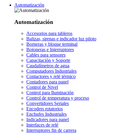
Automatización
Automatización
Accesorios para tableros
Balizas, sirenas e indicador luz piloto
Borneras y bloque terminal
Botoneras e Interruptores
Cables para sensores
Capacitación y Soporte
Caudalímetros de agua
Computadores Industriales
Contactores y relé térmico
Contadores para panel
Control de Nivel
Control para Iluminación
Control de temperatura y proceso
Convertidores Seriales
Encoders rotatorios
Enchufes Industriales
Indicadores para panel
Interfaces de relé
Interruptores fin de carrera