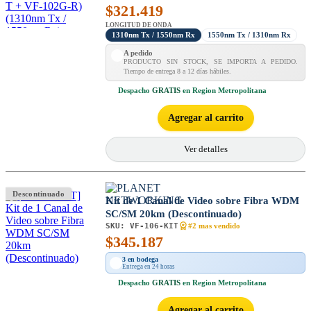
$
321.419
LONGITUD DE ONDA
1310nm Tx / 1550nm Rx
1550nm Tx / 1310nm Rx
A pedido
PRODUCTO SIN STOCK, SE IMPORTA A PEDIDO.
Tiempo de entrega 8 a 12 días hábiles.
Despacho
GRATIS
en Region Metropolitana
Agregar al carrito
Ver detalles
Descontinuado
Kit de 1 Canal de Video sobre Fibra WDM
SC/SM 20km (Descontinuado)
SKU:
VF-106-KIT
#2 mas vendido
$
345.187
3 en bodega
Entrega en 24 horas
Despacho
GRATIS
en Region Metropolitana
Agregar al carrito