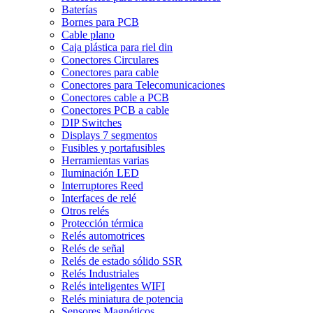
Baterías
Bornes para PCB
Cable plano
Caja plástica para riel din
Conectores Circulares
Conectores para cable
Conectores para Telecomunicaciones
Conectores cable a PCB
Conectores PCB a cable
DIP Switches
Displays 7 segmentos
Fusibles y portafusibles
Herramientas varias
Iluminación LED
Interruptores Reed
Interfaces de relé
Otros relés
Protección térmica
Relés automotrices
Relés de señal
Relés de estado sólido SSR
Relés Industriales
Relés inteligentes WIFI
Relés miniatura de potencia
Sensores Magnéticos