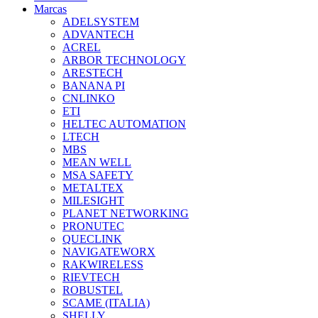
Marcas
ADELSYSTEM
ADVANTECH
ACREL
ARBOR TECHNOLOGY
ARESTECH
BANANA PI
CNLINKO
ETI
HELTEC AUTOMATION
LTECH
MBS
MEAN WELL
MSA SAFETY
METALTEX
MILESIGHT
PLANET NETWORKING
PRONUTEC
QUECLINK
NAVIGATEWORX
RAKWIRELESS
RIEVTECH
ROBUSTEL
SCAME (ITALIA)
SHELLY