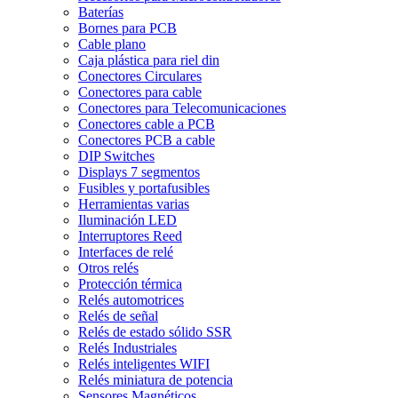
Baterías
Bornes para PCB
Cable plano
Caja plástica para riel din
Conectores Circulares
Conectores para cable
Conectores para Telecomunicaciones
Conectores cable a PCB
Conectores PCB a cable
DIP Switches
Displays 7 segmentos
Fusibles y portafusibles
Herramientas varias
Iluminación LED
Interruptores Reed
Interfaces de relé
Otros relés
Protección térmica
Relés automotrices
Relés de señal
Relés de estado sólido SSR
Relés Industriales
Relés inteligentes WIFI
Relés miniatura de potencia
Sensores Magnéticos