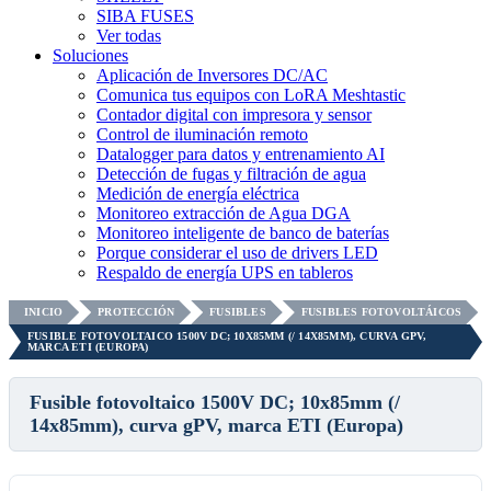
SIBA FUSES
Ver todas
Soluciones
Aplicación de Inversores DC/AC
Comunica tus equipos con LoRA Meshtastic
Contador digital con impresora y sensor
Control de iluminación remoto
Datalogger para datos y entrenamiento AI
Detección de fugas y filtración de agua
Medición de energía eléctrica
Monitoreo extracción de Agua DGA
Monitoreo inteligente de banco de baterías
Porque considerar el uso de drivers LED
Respaldo de energía UPS en tableros
INICIO
PROTECCIÓN
FUSIBLES
FUSIBLES FOTOVOLTÁICOS
FUSIBLE FOTOVOLTAICO 1500V DC; 10X85MM (/ 14X85MM), CURVA GPV,
MARCA ETI (EUROPA)
Fusible fotovoltaico 1500V DC; 10x85mm (/
14x85mm), curva gPV, marca ETI (Europa)