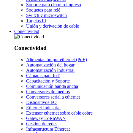
Soporte para circuito impreso
Soquetes para relé
Switch y microswitch
Tarjetas PI
Unión y derivación de cable
Conectividad
Conectividad
Alimentación por ethernet (PoE)
Automatización del hogar
Automatización Industrial
Cámaras para IoT
Capacitación y Soporte
Comunicación banda ancha
Conversores de medios
Conversores serial a ethernet
Dispositivos I/O
Ethernet Industrial
Extensor ethernet sobre cable cobre
Gateway LoRaWAN
Gestión de redes
Infraestructura Ethercat