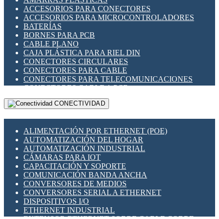
ENCHUFES INDUSTRIALES
ACCESORIOS PARA CONECTORES
INDICADORES PARA PANEL
ACCESORIOS PARA MICROCONTROLADORES
INTERFACES DE RELÉ
BATERÍAS
INTERRUPTORES FIN DE CARRERA
BORNES PARA PCB
LLAVES CONMUTADORAS
CABLE PLANO
MEDIDORES DE ENERGÍA Y TC'S DE CORRIENTE
CAJA PLÁSTICA PARA RIEL DIN
MOTORES PASO A PASO
CONECTORES CIRCULARES
PANTALLAS HMI
CONECTORES PARA CABLE
PLC -CONTROLADORES LÓGICO PROGRAMABLES
CONECTORES PARA TELECOMUNICACIONES
PROGRAMADORES DE HORARIO
CONECTORES CABLE A PCB
PROTECCIÓN ELÉCTRICA
CONECTORES PCB A CABLE
RELÉS DE PROTECCIÓN
CONECTIVIDAD
DIP SWITCHES
SENSORES CAPACITIVOS
DISPLAYS 7 SEGMENTOS
SENSORES DE POSICIÓN LINEAL
FUSIBLES Y PORTAFUSIBLES
SENSORES FOTOELÉCTRICOS
ALIMENTACIÓN POR ETHERNET (POE)
HERRAMIENTAS VARIAS
SENSORES INDUCTIVOS
AUTOMATIZACIÓN DEL HOGAR
ILUMINACIÓN LED
TEMPORIZADORES
AUTOMATIZACIÓN INDUSTRIAL
INTERRUPTORES REED
VARIACS
CÁMARAS PARA IOT
INTERFACES DE RELÉ
VARIADORES DE FRECUENCIA [VDF]
CAPACITACIÓN Y SOPORTE
OTROS RELÉS
SECCIONADORES - INTERRUPTORES
COMUNICACIÓN BANDA ANCHA
PROTECCIÓN TÉRMICA
MAQUINARIA
CONVERSORES DE MEDIOS
RELÉS AUTOMOTRICES
CONVERSORES SERIAL A ETHERNET
RELÉS DE SEÑAL
DISPOSITIVOS I/O
RELÉS DE ESTADO SÓLIDO SSR
ETHERNET INDUSTRIAL
RELÉS INDUSTRIALES
EXTENSOR ETHERNET SOBRE CABLE COBRE