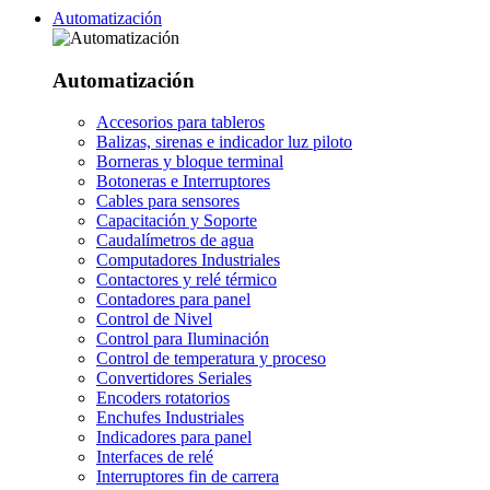
Automatización
Automatización
Accesorios para tableros
Balizas, sirenas e indicador luz piloto
Borneras y bloque terminal
Botoneras e Interruptores
Cables para sensores
Capacitación y Soporte
Caudalímetros de agua
Computadores Industriales
Contactores y relé térmico
Contadores para panel
Control de Nivel
Control para Iluminación
Control de temperatura y proceso
Convertidores Seriales
Encoders rotatorios
Enchufes Industriales
Indicadores para panel
Interfaces de relé
Interruptores fin de carrera