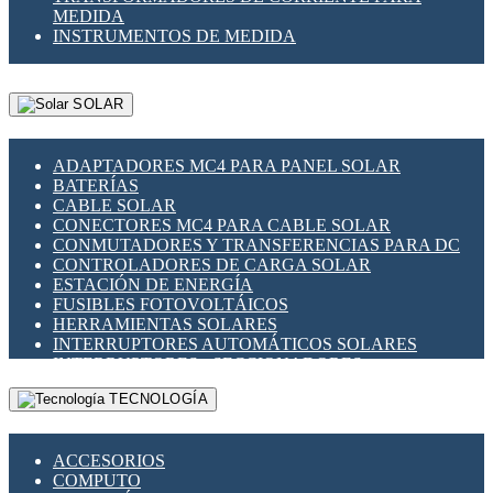
MEDIDA
INSTRUMENTOS DE MEDIDA
SOLAR
ADAPTADORES MC4 PARA PANEL SOLAR
BATERÍAS
CABLE SOLAR
CONECTORES MC4 PARA CABLE SOLAR
CONMUTADORES Y TRANSFERENCIAS PARA DC
CONTROLADORES DE CARGA SOLAR
ESTACIÓN DE ENERGÍA
FUSIBLES FOTOVOLTÁICOS
HERRAMIENTAS SOLARES
INTERRUPTORES AUTOMÁTICOS SOLARES
INTERRUPTORES - SECCIONADORES
FOTOVOLTÁICOS
TECNOLOGÍA
MONTAJE PANEL SOLAR
PORTA FUSIBLES Y SECCIONADORES
FOTOVOLTAICOS
ACCESORIOS
SUPRESOR DE TRANSIENTES SPDS PARA
COMPUTO
APLICACIONES FOTOVOLTAICAS