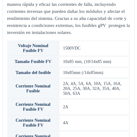
manera rápida y eficaz las corrientes de falla, incluyendo
corrientes inversas que pueden dañar los módulos y afectar el
rendimiento del sistema. Gracias a su alta capacidad de corte y
resistencia a condiciones extremas, los fusibles gPV protegen la
inversión en instalaciones solares.
Voltaje Nominal
1500VDC
Fusible FV
Tamaño Fusible FV
10x85 mm, (10/14x85 mm)
Tamaño del fusible
10x85mm (/14x85mm)
2A
,
4A
,
5A
,
6A
,
10A
,
15A
,
16A
,
Corriente Nominal
20A
,
25A
,
30A
,
32A
,
35A
,
40A
,
Fusible
50A
,
63A
Corriente Nominal
2A
Fusible FV
Corriente Nominal
4A
Fusible FV
Corriente Nominal