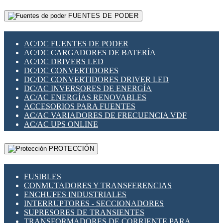
RELÉS INTELIGENTES WIFI
GATEWAY LORAWAN
RELÉS MINIATURA DE POTENCIA
FUENTES DE PODER
GESTIÓN DE REDES
SENSORES MAGNÉTICOS
INFRAESTRUCTURA ETHERCAT
SOPORTE PARA CIRCUITO IMPRESO
PERIFÉRICOS DE RED
SOQUETES PARA RELÉ
AC/DC FUENTES DE PODER
PLACAS MODULARES IOT
SWITCH Y MICROSWITCH
AC/DC CARGADORES DE BATERÍA
SWITCHES Y REDES WIFI
TARJETAS PI
AC/DC DRIVERS LED
SOLUCIONES IOT
UNIÓN Y DERIVACIÓN DE CABLE
DC/DC CONVERTIDORES
SOLUCIONES LORAWAN
DC/DC CONVERTIDORES DRIVER LED
SOLUCIONES RED CELULAR
DC/AC INVERSORES DE ENERGÍA
SEGURIDAD PARA REDES
AC/AC ENERGÍAS RENOVABLES
SWITCHES LAN
ACCESORIOS PARA FUENTES
TELEFONÍA IP (VOIP)
AC/AC VARIADORES DE FRECUENCIA VDF
VIGILANCIA IP (CCTV)
AC/AC UPS ONLINE
MESHTASTIC
PROTECCIÓN
FUSIBLES
CONMUTADORES Y TRANSFERENCIAS
ENCHUFES INDUSTRIALES
INTERRUPTORES - SECCIONADORES
SUPRESORES DE TRANSIENTES
TRANSFORMADORES DE CORRIENTE PARA