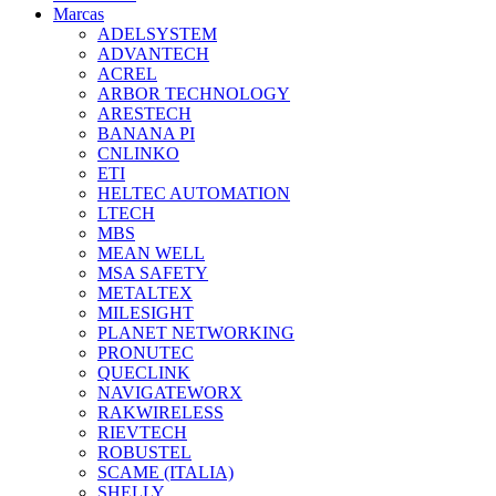
Marcas
ADELSYSTEM
ADVANTECH
ACREL
ARBOR TECHNOLOGY
ARESTECH
BANANA PI
CNLINKO
ETI
HELTEC AUTOMATION
LTECH
MBS
MEAN WELL
MSA SAFETY
METALTEX
MILESIGHT
PLANET NETWORKING
PRONUTEC
QUECLINK
NAVIGATEWORX
RAKWIRELESS
RIEVTECH
ROBUSTEL
SCAME (ITALIA)
SHELLY