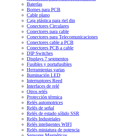
Baterías
Bornes para PCB
Cable plano
Caja plástica para riel din
Conectores Circulares
Conectores para cable
Conectores para Telecomunicaciones
Conectores cable a PCB
Conectores PCB a cable
DIP Switches
Displays 7 segmentos
Fusibles y portafusibles
Herramientas varias
Iluminación LED
Interruptores Reed
Interfaces de relé
Otros relés
Protección térmica
Relés automotrices
Relés de señal
Relés de estado sólido SSR
Relés Industriales
Relés inteligentes WIFI
Relés miniatura de potencia
Sensores Magnéticos