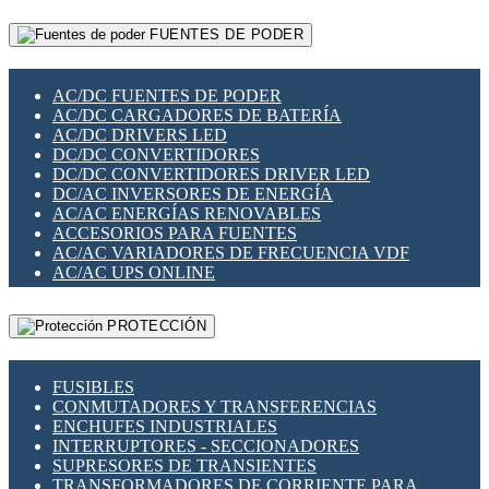
RELÉS INTELIGENTES WIFI
GATEWAY LORAWAN
RELÉS MINIATURA DE POTENCIA
FUENTES DE PODER
GESTIÓN DE REDES
SENSORES MAGNÉTICOS
INFRAESTRUCTURA ETHERCAT
SOPORTE PARA CIRCUITO IMPRESO
PERIFÉRICOS DE RED
SOQUETES PARA RELÉ
AC/DC FUENTES DE PODER
PLACAS MODULARES IOT
SWITCH Y MICROSWITCH
AC/DC CARGADORES DE BATERÍA
SWITCHES Y REDES WIFI
TARJETAS PI
AC/DC DRIVERS LED
SOLUCIONES IOT
UNIÓN Y DERIVACIÓN DE CABLE
DC/DC CONVERTIDORES
SOLUCIONES LORAWAN
DC/DC CONVERTIDORES DRIVER LED
SOLUCIONES RED CELULAR
DC/AC INVERSORES DE ENERGÍA
SEGURIDAD PARA REDES
AC/AC ENERGÍAS RENOVABLES
SWITCHES LAN
ACCESORIOS PARA FUENTES
TELEFONÍA IP (VOIP)
AC/AC VARIADORES DE FRECUENCIA VDF
VIGILANCIA IP (CCTV)
AC/AC UPS ONLINE
MESHTASTIC
PROTECCIÓN
FUSIBLES
CONMUTADORES Y TRANSFERENCIAS
ENCHUFES INDUSTRIALES
INTERRUPTORES - SECCIONADORES
SUPRESORES DE TRANSIENTES
TRANSFORMADORES DE CORRIENTE PARA