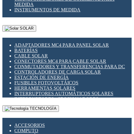
MEDIDA
INSTRUMENTOS DE MEDIDA
SOLAR
ADAPTADORES MC4 PARA PANEL SOLAR
BATERÍAS
CABLE SOLAR
CONECTORES MC4 PARA CABLE SOLAR
CONMUTADORES Y TRANSFERENCIAS PARA DC
CONTROLADORES DE CARGA SOLAR
ESTACIÓN DE ENERGÍA
FUSIBLES FOTOVOLTÁICOS
HERRAMIENTAS SOLARES
INTERRUPTORES AUTOMÁTICOS SOLARES
INTERRUPTORES - SECCIONADORES
FOTOVOLTÁICOS
TECNOLOGÍA
MONTAJE PANEL SOLAR
PORTA FUSIBLES Y SECCIONADORES
FOTOVOLTAICOS
ACCESORIOS
SUPRESOR DE TRANSIENTES SPDS PARA
COMPUTO
APLICACIONES FOTOVOLTAICAS