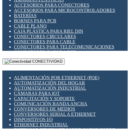
ENCHUFES INDUSTRIALES
ACCESORIOS PARA CONECTORES
INDICADORES PARA PANEL
ACCESORIOS PARA MICROCONTROLADORES
INTERFACES DE RELÉ
BATERÍAS
INTERRUPTORES FIN DE CARRERA
BORNES PARA PCB
LLAVES CONMUTADORAS
CABLE PLANO
MEDIDORES DE ENERGÍA Y TC'S DE CORRIENTE
CAJA PLÁSTICA PARA RIEL DIN
MOTORES PASO A PASO
CONECTORES CIRCULARES
PANTALLAS HMI
CONECTORES PARA CABLE
PLC -CONTROLADORES LÓGICO PROGRAMABLES
CONECTORES PARA TELECOMUNICACIONES
PROGRAMADORES DE HORARIO
CONECTORES CABLE A PCB
PROTECCIÓN ELÉCTRICA
CONECTORES PCB A CABLE
RELÉS DE PROTECCIÓN
CONECTIVIDAD
DIP SWITCHES
SENSORES CAPACITIVOS
DISPLAYS 7 SEGMENTOS
SENSORES DE POSICIÓN LINEAL
FUSIBLES Y PORTAFUSIBLES
SENSORES FOTOELÉCTRICOS
ALIMENTACIÓN POR ETHERNET (POE)
HERRAMIENTAS VARIAS
SENSORES INDUCTIVOS
AUTOMATIZACIÓN DEL HOGAR
ILUMINACIÓN LED
TEMPORIZADORES
AUTOMATIZACIÓN INDUSTRIAL
INTERRUPTORES REED
VARIACS
CÁMARAS PARA IOT
INTERFACES DE RELÉ
VARIADORES DE FRECUENCIA [VDF]
CAPACITACIÓN Y SOPORTE
OTROS RELÉS
SECCIONADORES - INTERRUPTORES
COMUNICACIÓN BANDA ANCHA
PROTECCIÓN TÉRMICA
MAQUINARIA
CONVERSORES DE MEDIOS
RELÉS AUTOMOTRICES
CONVERSORES SERIAL A ETHERNET
RELÉS DE SEÑAL
DISPOSITIVOS I/O
RELÉS DE ESTADO SÓLIDO SSR
ETHERNET INDUSTRIAL
RELÉS INDUSTRIALES
EXTENSOR ETHERNET SOBRE CABLE COBRE