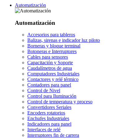
Automatización
Automatización
Accesorios para tableros
Balizas, sirenas e indicador luz piloto
Borneras y bloque terminal
Botoneras e Interruptores
Cables para sensores
Capacitación y Soporte
Caudalímetros de agua
Computadores Industriales
Contactores y relé térmico
Contadores para panel
Control de Nivel
Control para Iluminación
Control de temperatura y proceso
Convertidores Seriales
Encoders rotatorios
Enchufes Industriales
Indicadores para panel
Interfaces de relé
Interruptores fin de carrera