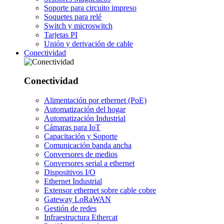
Soporte para circuito impreso
Soquetes para relé
Switch y microswitch
Tarjetas PI
Unión y derivación de cable
Conectividad
Conectividad
Alimentación por ethernet (PoE)
Automatización del hogar
Automatización Industrial
Cámaras para IoT
Capacitación y Soporte
Comunicación banda ancha
Conversores de medios
Conversores serial a ethernet
Dispositivos I/O
Ethernet Industrial
Extensor ethernet sobre cable cobre
Gateway LoRaWAN
Gestión de redes
Infraestructura Ethercat