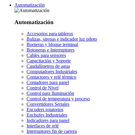
Automatización
Automatización
Accesorios para tableros
Balizas, sirenas e indicador luz piloto
Borneras y bloque terminal
Botoneras e Interruptores
Cables para sensores
Capacitación y Soporte
Caudalímetros de agua
Computadores Industriales
Contactores y relé térmico
Contadores para panel
Control de Nivel
Control para Iluminación
Control de temperatura y proceso
Convertidores Seriales
Encoders rotatorios
Enchufes Industriales
Indicadores para panel
Interfaces de relé
Interruptores fin de carrera