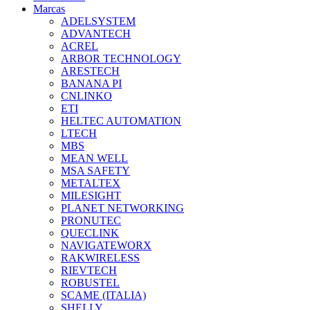
Marcas
ADELSYSTEM
ADVANTECH
ACREL
ARBOR TECHNOLOGY
ARESTECH
BANANA PI
CNLINKO
ETI
HELTEC AUTOMATION
LTECH
MBS
MEAN WELL
MSA SAFETY
METALTEX
MILESIGHT
PLANET NETWORKING
PRONUTEC
QUECLINK
NAVIGATEWORX
RAKWIRELESS
RIEVTECH
ROBUSTEL
SCAME (ITALIA)
SHELLY