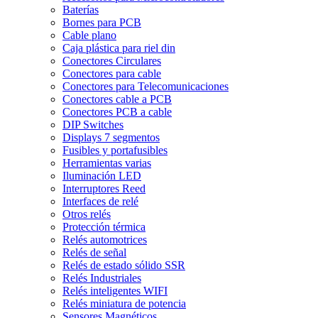
Baterías
Bornes para PCB
Cable plano
Caja plástica para riel din
Conectores Circulares
Conectores para cable
Conectores para Telecomunicaciones
Conectores cable a PCB
Conectores PCB a cable
DIP Switches
Displays 7 segmentos
Fusibles y portafusibles
Herramientas varias
Iluminación LED
Interruptores Reed
Interfaces de relé
Otros relés
Protección térmica
Relés automotrices
Relés de señal
Relés de estado sólido SSR
Relés Industriales
Relés inteligentes WIFI
Relés miniatura de potencia
Sensores Magnéticos