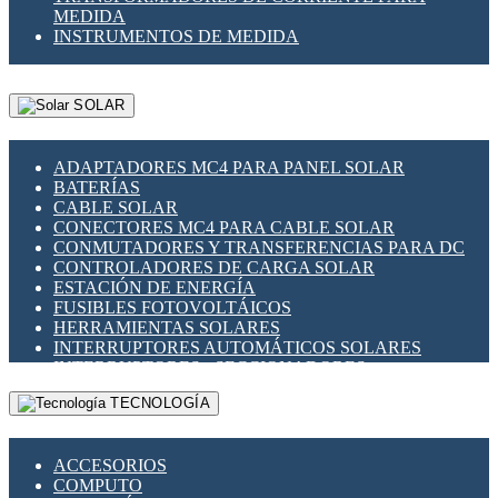
MEDIDA
INSTRUMENTOS DE MEDIDA
SOLAR
ADAPTADORES MC4 PARA PANEL SOLAR
BATERÍAS
CABLE SOLAR
CONECTORES MC4 PARA CABLE SOLAR
CONMUTADORES Y TRANSFERENCIAS PARA DC
CONTROLADORES DE CARGA SOLAR
ESTACIÓN DE ENERGÍA
FUSIBLES FOTOVOLTÁICOS
HERRAMIENTAS SOLARES
INTERRUPTORES AUTOMÁTICOS SOLARES
INTERRUPTORES - SECCIONADORES
FOTOVOLTÁICOS
TECNOLOGÍA
MONTAJE PANEL SOLAR
PORTA FUSIBLES Y SECCIONADORES
FOTOVOLTAICOS
ACCESORIOS
SUPRESOR DE TRANSIENTES SPDS PARA
COMPUTO
APLICACIONES FOTOVOLTAICAS