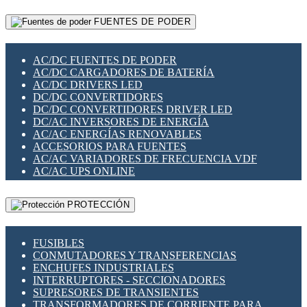
RELÉS INTELIGENTES WIFI
GATEWAY LORAWAN
RELÉS MINIATURA DE POTENCIA
FUENTES DE PODER
GESTIÓN DE REDES
SENSORES MAGNÉTICOS
INFRAESTRUCTURA ETHERCAT
SOPORTE PARA CIRCUITO IMPRESO
PERIFÉRICOS DE RED
SOQUETES PARA RELÉ
AC/DC FUENTES DE PODER
PLACAS MODULARES IOT
SWITCH Y MICROSWITCH
AC/DC CARGADORES DE BATERÍA
SWITCHES Y REDES WIFI
TARJETAS PI
AC/DC DRIVERS LED
SOLUCIONES IOT
UNIÓN Y DERIVACIÓN DE CABLE
DC/DC CONVERTIDORES
SOLUCIONES LORAWAN
DC/DC CONVERTIDORES DRIVER LED
SOLUCIONES RED CELULAR
DC/AC INVERSORES DE ENERGÍA
SEGURIDAD PARA REDES
AC/AC ENERGÍAS RENOVABLES
SWITCHES LAN
ACCESORIOS PARA FUENTES
TELEFONÍA IP (VOIP)
AC/AC VARIADORES DE FRECUENCIA VDF
VIGILANCIA IP (CCTV)
AC/AC UPS ONLINE
MESHTASTIC
PROTECCIÓN
FUSIBLES
CONMUTADORES Y TRANSFERENCIAS
ENCHUFES INDUSTRIALES
INTERRUPTORES - SECCIONADORES
SUPRESORES DE TRANSIENTES
TRANSFORMADORES DE CORRIENTE PARA