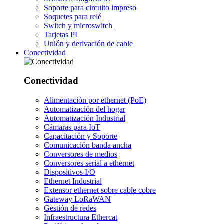
Soporte para circuito impreso
Soquetes para relé
Switch y microswitch
Tarjetas PI
Unión y derivación de cable
Conectividad
Conectividad
Alimentación por ethernet (PoE)
Automatización del hogar
Automatización Industrial
Cámaras para IoT
Capacitación y Soporte
Comunicación banda ancha
Conversores de medios
Conversores serial a ethernet
Dispositivos I/O
Ethernet Industrial
Extensor ethernet sobre cable cobre
Gateway LoRaWAN
Gestión de redes
Infraestructura Ethercat