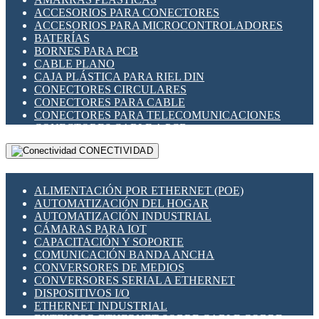
ENCHUFES INDUSTRIALES
ACCESORIOS PARA CONECTORES
INDICADORES PARA PANEL
ACCESORIOS PARA MICROCONTROLADORES
INTERFACES DE RELÉ
BATERÍAS
INTERRUPTORES FIN DE CARRERA
BORNES PARA PCB
LLAVES CONMUTADORAS
CABLE PLANO
MEDIDORES DE ENERGÍA Y TC'S DE CORRIENTE
CAJA PLÁSTICA PARA RIEL DIN
MOTORES PASO A PASO
CONECTORES CIRCULARES
PANTALLAS HMI
CONECTORES PARA CABLE
PLC -CONTROLADORES LÓGICO PROGRAMABLES
CONECTORES PARA TELECOMUNICACIONES
PROGRAMADORES DE HORARIO
CONECTORES CABLE A PCB
PROTECCIÓN ELÉCTRICA
CONECTORES PCB A CABLE
RELÉS DE PROTECCIÓN
CONECTIVIDAD
DIP SWITCHES
SENSORES CAPACITIVOS
DISPLAYS 7 SEGMENTOS
SENSORES DE POSICIÓN LINEAL
FUSIBLES Y PORTAFUSIBLES
SENSORES FOTOELÉCTRICOS
ALIMENTACIÓN POR ETHERNET (POE)
HERRAMIENTAS VARIAS
SENSORES INDUCTIVOS
AUTOMATIZACIÓN DEL HOGAR
ILUMINACIÓN LED
TEMPORIZADORES
AUTOMATIZACIÓN INDUSTRIAL
INTERRUPTORES REED
VARIACS
CÁMARAS PARA IOT
INTERFACES DE RELÉ
VARIADORES DE FRECUENCIA [VDF]
CAPACITACIÓN Y SOPORTE
OTROS RELÉS
SECCIONADORES - INTERRUPTORES
COMUNICACIÓN BANDA ANCHA
PROTECCIÓN TÉRMICA
MAQUINARIA
CONVERSORES DE MEDIOS
RELÉS AUTOMOTRICES
CONVERSORES SERIAL A ETHERNET
RELÉS DE SEÑAL
DISPOSITIVOS I/O
RELÉS DE ESTADO SÓLIDO SSR
ETHERNET INDUSTRIAL
RELÉS INDUSTRIALES
EXTENSOR ETHERNET SOBRE CABLE COBRE