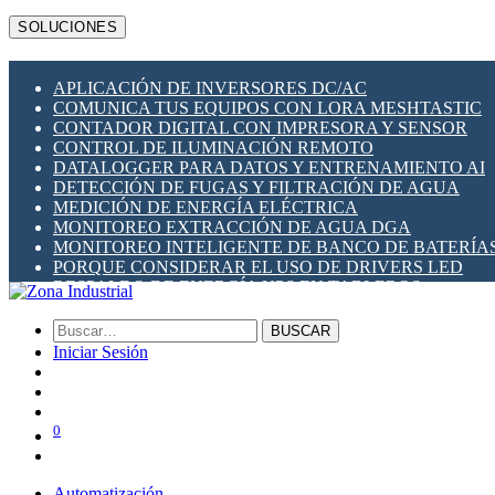
MBS
SOLUCIONES
MEAN WELL
MSA SAFETY
METALTEX
APLICACIÓN DE INVERSORES DC/AC
MILESIGHT
COMUNICA TUS EQUIPOS CON LORA MESHTASTIC
PLANET NETWORKING
CONTADOR DIGITAL CON IMPRESORA Y SENSOR
PRONUTEC
CONTROL DE ILUMINACIÓN REMOTO
QUECLINK
DATALOGGER PARA DATOS Y ENTRENAMIENTO AI
NAVIGATEWORX
DETECCIÓN DE FUGAS Y FILTRACIÓN DE AGUA
RAKWIRELESS
MEDICIÓN DE ENERGÍA ELÉCTRICA
RIEVTECH
MONITOREO EXTRACCIÓN DE AGUA DGA
ROBUSTEL
MONITOREO INTELIGENTE DE BANCO DE BATERÍA
SCAME (ITALIA)
PORQUE CONSIDERAR EL USO DE DRIVERS LED
SHELLY
RESPALDO DE ENERGÍA UPS EN TABLEROS
SIBA FUSES
SOCOMEC
ZOYO
BUSCAR
ZONA INDUSTRIAL SOLAR
Iniciar Sesión
0
Automatización