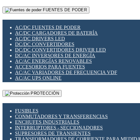
RELÉS INTELIGENTES WIFI
GATEWAY LORAWAN
RELÉS MINIATURA DE POTENCIA
FUENTES DE PODER
GESTIÓN DE REDES
SENSORES MAGNÉTICOS
INFRAESTRUCTURA ETHERCAT
SOPORTE PARA CIRCUITO IMPRESO
PERIFÉRICOS DE RED
SOQUETES PARA RELÉ
AC/DC FUENTES DE PODER
PLACAS MODULARES IOT
SWITCH Y MICROSWITCH
AC/DC CARGADORES DE BATERÍA
SWITCHES Y REDES WIFI
TARJETAS PI
AC/DC DRIVERS LED
SOLUCIONES IOT
UNIÓN Y DERIVACIÓN DE CABLE
DC/DC CONVERTIDORES
SOLUCIONES LORAWAN
DC/DC CONVERTIDORES DRIVER LED
SOLUCIONES RED CELULAR
DC/AC INVERSORES DE ENERGÍA
SEGURIDAD PARA REDES
AC/AC ENERGÍAS RENOVABLES
SWITCHES LAN
ACCESORIOS PARA FUENTES
TELEFONÍA IP (VOIP)
AC/AC VARIADORES DE FRECUENCIA VDF
VIGILANCIA IP (CCTV)
AC/AC UPS ONLINE
MESHTASTIC
PROTECCIÓN
FUSIBLES
CONMUTADORES Y TRANSFERENCIAS
ENCHUFES INDUSTRIALES
INTERRUPTORES - SECCIONADORES
SUPRESORES DE TRANSIENTES
TRANSFORMADORES DE CORRIENTE PARA MEDID