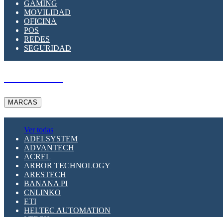
GAMING
MOVILIDAD
OFICINA
POS
REDES
SEGURIDAD
A PEDIDO
MARCAS
Ver todas
ADELSYSTEM
ADVANTECH
ACREL
ARBOR TECHNOLOGY
ARESTECH
BANANA PI
CNLINKO
ETI
HELTEC AUTOMATION
LTECH