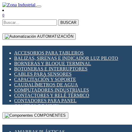
0
BUSCAR
AUTOMATIZACIÓN
ACCESORIOS PARA TABLEROS
BALIZAS, SIRENAS E INDICADOR LUZ PILOTO
BORNERAS Y BLOQUE TERMINAL
BOTONERAS E INTERRUPTORES
CABLES PARA SENSORES
CAPACITACIÓN Y SOPORTE
CAUDALÍMETROS DE AGUA
COMPUTADORES INDUSTRIALES
CONTACTORES Y RELÉ TÉRMICO
CONTADORES PARA PANEL
CONTROL DE NIVEL
CONTROL PARA ILUMINACIÓN
COMPONENTES
CONTROL DE TEMPERATURA Y PROCESO
CONVERTIDORES SERIALES
ENCODERS ROTATORIOS
AMARRAS PLÁSTICAS