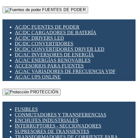
RELÉS INTELIGENTES WIFI
GATEWAY LORAWAN
RELÉS MINIATURA DE POTENCIA
FUENTES DE PODER
GESTIÓN DE REDES
SENSORES MAGNÉTICOS
INFRAESTRUCTURA ETHERCAT
SOPORTE PARA CIRCUITO IMPRESO
PERIFÉRICOS DE RED
SOQUETES PARA RELÉ
AC/DC FUENTES DE PODER
PLACAS MODULARES IOT
SWITCH Y MICROSWITCH
AC/DC CARGADORES DE BATERÍA
SWITCHES Y REDES WIFI
TARJETAS PI
AC/DC DRIVERS LED
SOLUCIONES IOT
UNIÓN Y DERIVACIÓN DE CABLE
DC/DC CONVERTIDORES
SOLUCIONES LORAWAN
DC/DC CONVERTIDORES DRIVER LED
SOLUCIONES RED CELULAR
DC/AC INVERSORES DE ENERGÍA
SEGURIDAD PARA REDES
AC/AC ENERGÍAS RENOVABLES
SWITCHES LAN
ACCESORIOS PARA FUENTES
TELEFONÍA IP (VOIP)
AC/AC VARIADORES DE FRECUENCIA VDF
VIGILANCIA IP (CCTV)
AC/AC UPS ONLINE
MESHTASTIC
PROTECCIÓN
FUSIBLES
CONMUTADORES Y TRANSFERENCIAS
ENCHUFES INDUSTRIALES
INTERRUPTORES - SECCIONADORES
SUPRESORES DE TRANSIENTES
TRANSFORMADORES DE CORRIENTE PARA