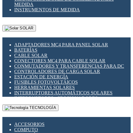
MEDIDA
INSTRUMENTOS DE MEDIDA
SOLAR
ADAPTADORES MC4 PARA PANEL SOLAR
BATERÍAS
CABLE SOLAR
CONECTORES MC4 PARA CABLE SOLAR
CONMUTADORES Y TRANSFERENCIAS PARA DC
CONTROLADORES DE CARGA SOLAR
ESTACIÓN DE ENERGÍA
FUSIBLES FOTOVOLTÁICOS
HERRAMIENTAS SOLARES
INTERRUPTORES AUTOMÁTICOS SOLARES
INTERRUPTORES - SECCIONADORES
FOTOVOLTÁICOS
TECNOLOGÍA
MONTAJE PANEL SOLAR
PORTA FUSIBLES Y SECCIONADORES
FOTOVOLTAICOS
ACCESORIOS
SUPRESOR DE TRANSIENTES SPDS PARA
COMPUTO
APLICACIONES FOTOVOLTAICAS