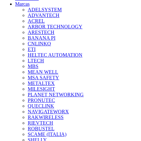
Marcas
ADELSYSTEM
ADVANTECH
ACREL
ARBOR TECHNOLOGY
ARESTECH
BANANA PI
CNLINKO
ETI
HELTEC AUTOMATION
LTECH
MBS
MEAN WELL
MSA SAFETY
METALTEX
MILESIGHT
PLANET NETWORKING
PRONUTEC
QUECLINK
NAVIGATEWORX
RAKWIRELESS
RIEVTECH
ROBUSTEL
SCAME (ITALIA)
SHELLY