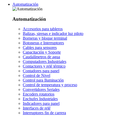
Automatización
Automatización
Accesorios para tableros
Balizas, sirenas e indicador luz piloto
Borneras y bloque terminal
Botoneras e Interruptores
Cables para sensores
Capacitación y Soporte
Caudalímetros de agua
Computadores Industriales
Contactores y relé térmico
Contadores para panel
Control de Nivel
Control para Iluminación
Control de temperatura y proceso
Convertidores Seriales
Encoders rotatorios
Enchufes Industriales
Indicadores para panel
Interfaces de relé
Interruptores fin de carrera