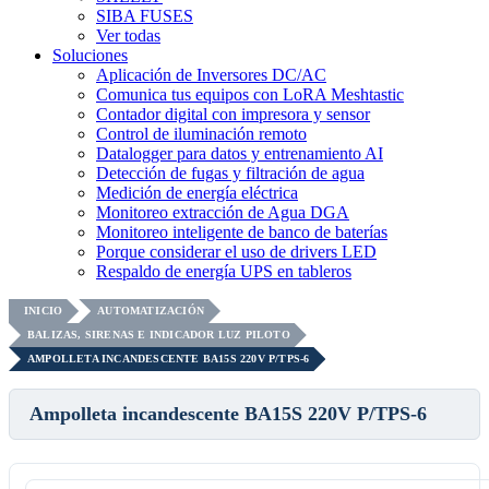
SIBA FUSES
Ver todas
Soluciones
Aplicación de Inversores DC/AC
Comunica tus equipos con LoRA Meshtastic
Contador digital con impresora y sensor
Control de iluminación remoto
Datalogger para datos y entrenamiento AI
Detección de fugas y filtración de agua
Medición de energía eléctrica
Monitoreo extracción de Agua DGA
Monitoreo inteligente de banco de baterías
Porque considerar el uso de drivers LED
Respaldo de energía UPS en tableros
INICIO
AUTOMATIZACIÓN
BALIZAS, SIRENAS E INDICADOR LUZ PILOTO
AMPOLLETA INCANDESCENTE BA15S 220V P/TPS-6
Ampolleta incandescente BA15S 220V P/TPS-6