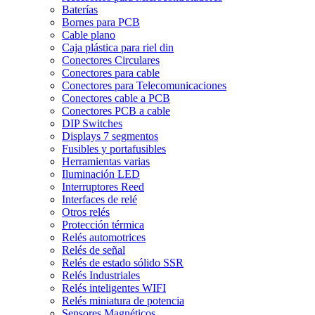
Baterías
Bornes para PCB
Cable plano
Caja plástica para riel din
Conectores Circulares
Conectores para cable
Conectores para Telecomunicaciones
Conectores cable a PCB
Conectores PCB a cable
DIP Switches
Displays 7 segmentos
Fusibles y portafusibles
Herramientas varias
Iluminación LED
Interruptores Reed
Interfaces de relé
Otros relés
Protección térmica
Relés automotrices
Relés de señal
Relés de estado sólido SSR
Relés Industriales
Relés inteligentes WIFI
Relés miniatura de potencia
Sensores Magnéticos