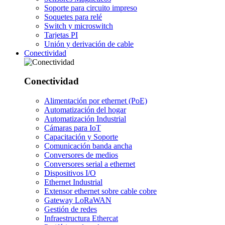
Soporte para circuito impreso
Soquetes para relé
Switch y microswitch
Tarjetas PI
Unión y derivación de cable
Conectividad
Conectividad
Alimentación por ethernet (PoE)
Automatización del hogar
Automatización Industrial
Cámaras para IoT
Capacitación y Soporte
Comunicación banda ancha
Conversores de medios
Conversores serial a ethernet
Dispositivos I/O
Ethernet Industrial
Extensor ethernet sobre cable cobre
Gateway LoRaWAN
Gestión de redes
Infraestructura Ethercat