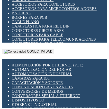
ENCHUFES INDUSTRIALES
ACCESORIOS PARA CONECTORES
INDICADORES PARA PANEL
ACCESORIOS PARA MICROCONTROLADORES
INTERFACES DE RELÉ
BATERÍAS
INTERRUPTORES FIN DE CARRERA
BORNES PARA PCB
LLAVES CONMUTADORAS
CABLE PLANO
MEDIDORES DE ENERGÍA Y TC'S DE CORRIENTE
CAJA PLÁSTICA PARA RIEL DIN
MOTORES PASO A PASO
CONECTORES CIRCULARES
PANTALLAS HMI
CONECTORES PARA CABLE
PLC -CONTROLADORES LÓGICO PROGRAMABLES
CONECTORES PARA TELECOMUNICACIONES
PROGRAMADORES DE HORARIO
CONECTORES CABLE A PCB
PROTECCIÓN ELÉCTRICA
CONECTORES PCB A CABLE
RELÉS DE PROTECCIÓN
CONECTIVIDAD
DIP SWITCHES
SENSORES CAPACITIVOS
DISPLAYS 7 SEGMENTOS
SENSORES DE POSICIÓN LINEAL
FUSIBLES Y PORTAFUSIBLES
SENSORES FOTOELÉCTRICOS
ALIMENTACIÓN POR ETHERNET (POE)
HERRAMIENTAS VARIAS
SENSORES INDUCTIVOS
AUTOMATIZACIÓN DEL HOGAR
ILUMINACIÓN LED
TEMPORIZADORES
AUTOMATIZACIÓN INDUSTRIAL
INTERRUPTORES REED
VARIACS
CÁMARAS PARA IOT
INTERFACES DE RELÉ
VARIADORES DE FRECUENCIA [VDF]
CAPACITACIÓN Y SOPORTE
OTROS RELÉS
SECCIONADORES - INTERRUPTORES
COMUNICACIÓN BANDA ANCHA
PROTECCIÓN TÉRMICA
MAQUINARIA
CONVERSORES DE MEDIOS
RELÉS AUTOMOTRICES
CONVERSORES SERIAL A ETHERNET
RELÉS DE SEÑAL
DISPOSITIVOS I/O
RELÉS DE ESTADO SÓLIDO SSR
ETHERNET INDUSTRIAL
RELÉS INDUSTRIALES
EXTENSOR ETHERNET SOBRE CABLE COBRE