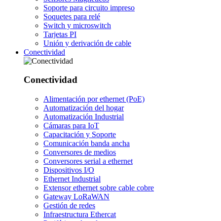
Soporte para circuito impreso
Soquetes para relé
Switch y microswitch
Tarjetas PI
Unión y derivación de cable
Conectividad
Conectividad
Alimentación por ethernet (PoE)
Automatización del hogar
Automatización Industrial
Cámaras para IoT
Capacitación y Soporte
Comunicación banda ancha
Conversores de medios
Conversores serial a ethernet
Dispositivos I/O
Ethernet Industrial
Extensor ethernet sobre cable cobre
Gateway LoRaWAN
Gestión de redes
Infraestructura Ethercat