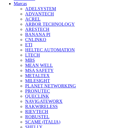
Marcas
ADELSYSTEM
ADVANTECH
ACREL
ARBOR TECHNOLOGY
ARESTECH
BANANA PI
CNLINKO
ETI
HELTEC AUTOMATION
LTECH
MBS
MEAN WELL
MSA SAFETY
METALTEX
MILESIGHT
PLANET NETWORKING
PRONUTEC
QUECLINK
NAVIGATEWORX
RAKWIRELESS
RIEVTECH
ROBUSTEL
SCAME (ITALIA)
SHELLY