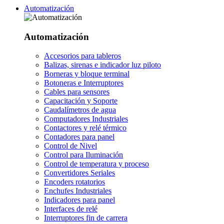
Automatización
Automatización
Accesorios para tableros
Balizas, sirenas e indicador luz piloto
Borneras y bloque terminal
Botoneras e Interruptores
Cables para sensores
Capacitación y Soporte
Caudalímetros de agua
Computadores Industriales
Contactores y relé térmico
Contadores para panel
Control de Nivel
Control para Iluminación
Control de temperatura y proceso
Convertidores Seriales
Encoders rotatorios
Enchufes Industriales
Indicadores para panel
Interfaces de relé
Interruptores fin de carrera