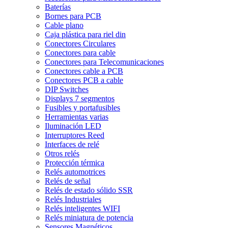
Baterías
Bornes para PCB
Cable plano
Caja plástica para riel din
Conectores Circulares
Conectores para cable
Conectores para Telecomunicaciones
Conectores cable a PCB
Conectores PCB a cable
DIP Switches
Displays 7 segmentos
Fusibles y portafusibles
Herramientas varias
Iluminación LED
Interruptores Reed
Interfaces de relé
Otros relés
Protección térmica
Relés automotrices
Relés de señal
Relés de estado sólido SSR
Relés Industriales
Relés inteligentes WIFI
Relés miniatura de potencia
Sensores Magnéticos