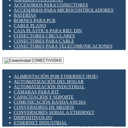
ENCHUFES INDUSTRIALES
ACCESORIOS PARA CONECTORES
INDICADORES PARA PANEL
ACCESORIOS PARA MICROCONTROLADORES
INTERFACES DE RELÉ
BATERÍAS
INTERRUPTORES FIN DE CARRERA
BORNES PARA PCB
LLAVES CONMUTADORAS
CABLE PLANO
MEDIDORES DE ENERGÍA Y TC'S DE CORRIENTE
CAJA PLÁSTICA PARA RIEL DIN
MOTORES PASO A PASO
CONECTORES CIRCULARES
PANTALLAS HMI
CONECTORES PARA CABLE
PLC -CONTROLADORES LÓGICO PROGRAMABLES
CONECTORES PARA TELECOMUNICACIONES
PROGRAMADORES DE HORARIO
CONECTORES CABLE A PCB
PROTECCIÓN ELÉCTRICA
CONECTORES PCB A CABLE
RELÉS DE PROTECCIÓN
CONECTIVIDAD
DIP SWITCHES
SENSORES CAPACITIVOS
DISPLAYS 7 SEGMENTOS
SENSORES DE POSICIÓN LINEAL
FUSIBLES Y PORTAFUSIBLES
SENSORES FOTOELÉCTRICOS
ALIMENTACIÓN POR ETHERNET (POE)
HERRAMIENTAS VARIAS
SENSORES INDUCTIVOS
AUTOMATIZACIÓN DEL HOGAR
ILUMINACIÓN LED
TEMPORIZADORES
AUTOMATIZACIÓN INDUSTRIAL
INTERRUPTORES REED
VARIACS
CÁMARAS PARA IOT
INTERFACES DE RELÉ
VARIADORES DE FRECUENCIA [VDF]
CAPACITACIÓN Y SOPORTE
OTROS RELÉS
SECCIONADORES - INTERRUPTORES
COMUNICACIÓN BANDA ANCHA
PROTECCIÓN TÉRMICA
MAQUINARIA
CONVERSORES DE MEDIOS
RELÉS AUTOMOTRICES
CONVERSORES SERIAL A ETHERNET
RELÉS DE SEÑAL
DISPOSITIVOS I/O
RELÉS DE ESTADO SÓLIDO SSR
ETHERNET INDUSTRIAL
RELÉS INDUSTRIALES
EXTENSOR ETHERNET SOBRE CABLE COBRE