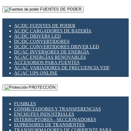
RELÉS INTELIGENTES WIFI
GATEWAY LORAWAN
RELÉS MINIATURA DE POTENCIA
FUENTES DE PODER
GESTIÓN DE REDES
SENSORES MAGNÉTICOS
INFRAESTRUCTURA ETHERCAT
SOPORTE PARA CIRCUITO IMPRESO
PERIFÉRICOS DE RED
SOQUETES PARA RELÉ
AC/DC FUENTES DE PODER
PLACAS MODULARES IOT
SWITCH Y MICROSWITCH
AC/DC CARGADORES DE BATERÍA
SWITCHES Y REDES WIFI
TARJETAS PI
AC/DC DRIVERS LED
SOLUCIONES IOT
UNIÓN Y DERIVACIÓN DE CABLE
DC/DC CONVERTIDORES
SOLUCIONES LORAWAN
DC/DC CONVERTIDORES DRIVER LED
SOLUCIONES RED CELULAR
DC/AC INVERSORES DE ENERGÍA
SEGURIDAD PARA REDES
AC/AC ENERGÍAS RENOVABLES
SWITCHES LAN
ACCESORIOS PARA FUENTES
TELEFONÍA IP (VOIP)
AC/AC VARIADORES DE FRECUENCIA VDF
VIGILANCIA IP (CCTV)
AC/AC UPS ONLINE
MESHTASTIC
PROTECCIÓN
FUSIBLES
CONMUTADORES Y TRANSFERENCIAS
ENCHUFES INDUSTRIALES
INTERRUPTORES - SECCIONADORES
SUPRESORES DE TRANSIENTES
TRANSFORMADORES DE CORRIENTE PARA