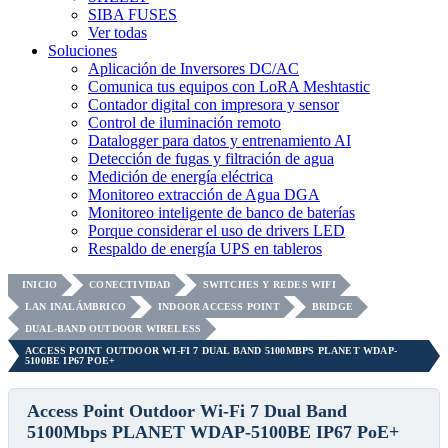
SIBA FUSES
Ver todas
Soluciones
Aplicación de Inversores DC/AC
Comunica tus equipos con LoRA Meshtastic
Contador digital con impresora y sensor
Control de iluminación remoto
Datalogger para datos y entrenamiento AI
Detección de fugas y filtración de agua
Medición de energía eléctrica
Monitoreo extracción de Agua DGA
Monitoreo inteligente de banco de baterías
Porque considerar el uso de drivers LED
Respaldo de energía UPS en tableros
INICIO
CONECTIVIDAD
SWITCHES Y REDES WIFI
LAN INALÁMBRICO
INDOOR ACCESS POINT
BRIDGE
DUAL-BAND OUTDOOR WIRELESS
ACCESS POINT OUTDOOR WI-FI 7 DUAL BAND 5100MBPS PLANET WDAP-
5100BE IP67 POE+
Access Point Outdoor Wi-Fi 7 Dual Band
5100Mbps PLANET WDAP-5100BE IP67 PoE+