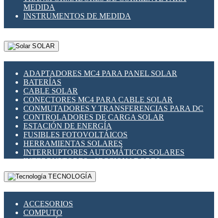
MEDIDA
INSTRUMENTOS DE MEDIDA
SOLAR
ADAPTADORES MC4 PARA PANEL SOLAR
BATERÍAS
CABLE SOLAR
CONECTORES MC4 PARA CABLE SOLAR
CONMUTADORES Y TRANSFERENCIAS PARA DC
CONTROLADORES DE CARGA SOLAR
ESTACIÓN DE ENERGÍA
FUSIBLES FOTOVOLTÁICOS
HERRAMIENTAS SOLARES
INTERRUPTORES AUTOMÁTICOS SOLARES
INTERRUPTORES - SECCIONADORES
FOTOVOLTÁICOS
TECNOLOGÍA
MONTAJE PANEL SOLAR
PORTA FUSIBLES Y SECCIONADORES
FOTOVOLTAICOS
ACCESORIOS
SUPRESOR DE TRANSIENTES SPDS PARA
COMPUTO
APLICACIONES FOTOVOLTAICAS