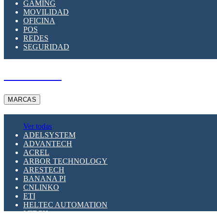
GAMING
MOVILIDAD
OFICINA
POS
REDES
SEGURIDAD
A PEDIDO
MARCAS
Ver todas
ADELSYSTEM
ADVANTECH
ACREL
ARBOR TECHNOLOGY
ARESTECH
BANANA PI
CNLINKO
ETI
HELTEC AUTOMATION
LTECH