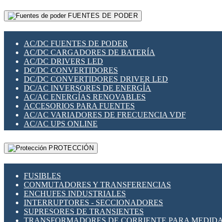
RELÉS INTELIGENTES WIFI
GATEWAY LORAWAN
RELÉS MINIATURA DE POTENCIA
FUENTES DE PODER
GESTIÓN DE REDES
SENSORES MAGNÉTICOS
INFRAESTRUCTURA ETHERCAT
SOPORTE PARA CIRCUITO IMPRESO
PERIFÉRICOS DE RED
SOQUETES PARA RELÉ
AC/DC FUENTES DE PODER
PLACAS MODULARES IOT
SWITCH Y MICROSWITCH
AC/DC CARGADORES DE BATERÍA
SWITCHES Y REDES WIFI
TARJETAS PI
AC/DC DRIVERS LED
SOLUCIONES IOT
UNIÓN Y DERIVACIÓN DE CABLE
DC/DC CONVERTIDORES
SOLUCIONES LORAWAN
DC/DC CONVERTIDORES DRIVER LED
SOLUCIONES RED CELULAR
DC/AC INVERSORES DE ENERGÍA
SEGURIDAD PARA REDES
AC/AC ENERGÍAS RENOVABLES
SWITCHES LAN
ACCESORIOS PARA FUENTES
TELEFONÍA IP (VOIP)
AC/AC VARIADORES DE FRECUENCIA VDF
VIGILANCIA IP (CCTV)
AC/AC UPS ONLINE
MESHTASTIC
PROTECCIÓN
FUSIBLES
CONMUTADORES Y TRANSFERENCIAS
ENCHUFES INDUSTRIALES
INTERRUPTORES - SECCIONADORES
SUPRESORES DE TRANSIENTES
TRANSFORMADORES DE CORRIENTE PARA MEDID