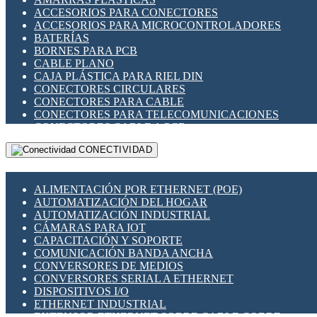
ENCHUFES INDUSTRIALES
ACCESORIOS PARA CONECTORES
INDICADORES PARA PANEL
ACCESORIOS PARA MICROCONTROLADORES
INTERFACES DE RELÉ
BATERÍAS
INTERRUPTORES FIN DE CARRERA
BORNES PARA PCB
LLAVES CONMUTADORAS
CABLE PLANO
MEDIDORES DE ENERGÍA Y TC'S DE CORRIENTE
CAJA PLÁSTICA PARA RIEL DIN
MOTORES PASO A PASO
CONECTORES CIRCULARES
PANTALLAS HMI
CONECTORES PARA CABLE
PLC -CONTROLADORES LÓGICO PROGRAMABLES
CONECTORES PARA TELECOMUNICACIONES
PROGRAMADORES DE HORARIO
CONECTORES CABLE A PCB
PROTECCIÓN ELÉCTRICA
CONECTORES PCB A CABLE
RELÉS DE PROTECCIÓN
CONECTIVIDAD
DIP SWITCHES
SENSORES CAPACITIVOS
DISPLAYS 7 SEGMENTOS
SENSORES DE POSICIÓN LINEAL
FUSIBLES Y PORTAFUSIBLES
SENSORES FOTOELÉCTRICOS
ALIMENTACIÓN POR ETHERNET (POE)
HERRAMIENTAS VARIAS
SENSORES INDUCTIVOS
AUTOMATIZACIÓN DEL HOGAR
ILUMINACIÓN LED
TEMPORIZADORES
AUTOMATIZACIÓN INDUSTRIAL
INTERRUPTORES REED
VARIACS
CÁMARAS PARA IOT
INTERFACES DE RELÉ
VARIADORES DE FRECUENCIA [VDF]
CAPACITACIÓN Y SOPORTE
OTROS RELÉS
SECCIONADORES - INTERRUPTORES
COMUNICACIÓN BANDA ANCHA
PROTECCIÓN TÉRMICA
MAQUINARIA
CONVERSORES DE MEDIOS
RELÉS AUTOMOTRICES
CONVERSORES SERIAL A ETHERNET
RELÉS DE SEÑAL
DISPOSITIVOS I/O
RELÉS DE ESTADO SÓLIDO SSR
ETHERNET INDUSTRIAL
RELÉS INDUSTRIALES
EXTENSOR ETHERNET SOBRE CABLE COBRE