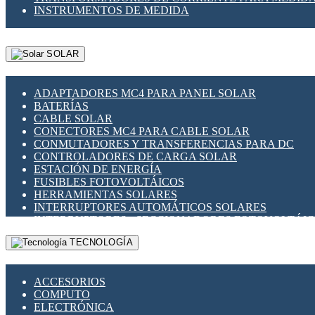
INSTRUMENTOS DE MEDIDA
SOLAR
ADAPTADORES MC4 PARA PANEL SOLAR
BATERÍAS
CABLE SOLAR
CONECTORES MC4 PARA CABLE SOLAR
CONMUTADORES Y TRANSFERENCIAS PARA DC
CONTROLADORES DE CARGA SOLAR
ESTACIÓN DE ENERGÍA
FUSIBLES FOTOVOLTÁICOS
HERRAMIENTAS SOLARES
INTERRUPTORES AUTOMÁTICOS SOLARES
INTERRUPTORES - SECCIONADORES FOTOVOLTÁI
MONTAJE PANEL SOLAR
TECNOLOGÍA
PORTA FUSIBLES Y SECCIONADORES FOTOVOLTAI
SUPRESOR DE TRANSIENTES SPDS PARA APLICACI
ACCESORIOS
COMPUTO
ELECTRÓNICA