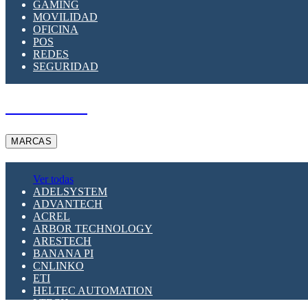
GAMING
MOVILIDAD
OFICINA
POS
REDES
SEGURIDAD
A PEDIDO
MARCAS
Ver todas
ADELSYSTEM
ADVANTECH
ACREL
ARBOR TECHNOLOGY
ARESTECH
BANANA PI
CNLINKO
ETI
HELTEC AUTOMATION
LTECH