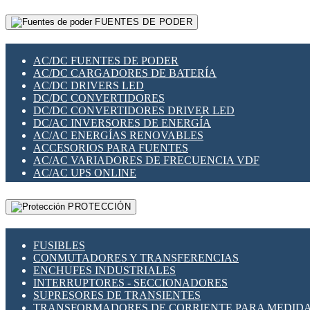
RELÉS INTELIGENTES WIFI
GATEWAY LORAWAN
RELÉS MINIATURA DE POTENCIA
FUENTES DE PODER
GESTIÓN DE REDES
SENSORES MAGNÉTICOS
INFRAESTRUCTURA ETHERCAT
SOPORTE PARA CIRCUITO IMPRESO
PERIFÉRICOS DE RED
SOQUETES PARA RELÉ
AC/DC FUENTES DE PODER
PLACAS MODULARES IOT
SWITCH Y MICROSWITCH
AC/DC CARGADORES DE BATERÍA
SWITCHES Y REDES WIFI
TARJETAS PI
AC/DC DRIVERS LED
SOLUCIONES IOT
UNIÓN Y DERIVACIÓN DE CABLE
DC/DC CONVERTIDORES
SOLUCIONES LORAWAN
DC/DC CONVERTIDORES DRIVER LED
SOLUCIONES RED CELULAR
DC/AC INVERSORES DE ENERGÍA
SEGURIDAD PARA REDES
AC/AC ENERGÍAS RENOVABLES
SWITCHES LAN
ACCESORIOS PARA FUENTES
TELEFONÍA IP (VOIP)
AC/AC VARIADORES DE FRECUENCIA VDF
VIGILANCIA IP (CCTV)
AC/AC UPS ONLINE
MESHTASTIC
PROTECCIÓN
FUSIBLES
CONMUTADORES Y TRANSFERENCIAS
ENCHUFES INDUSTRIALES
INTERRUPTORES - SECCIONADORES
SUPRESORES DE TRANSIENTES
TRANSFORMADORES DE CORRIENTE PARA MEDID