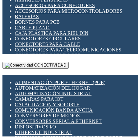
ENCHUFES INDUSTRIALES
ACCESORIOS PARA CONECTORES
INDICADORES PARA PANEL
ACCESORIOS PARA MICROCONTROLADORES
INTERFACES DE RELÉ
BATERÍAS
INTERRUPTORES FIN DE CARRERA
BORNES PARA PCB
LLAVES CONMUTADORAS
CABLE PLANO
MEDIDORES DE ENERGÍA Y TC'S DE CORRIENTE
CAJA PLÁSTICA PARA RIEL DIN
MOTORES PASO A PASO
CONECTORES CIRCULARES
PANTALLAS HMI
CONECTORES PARA CABLE
PLC -CONTROLADORES LÓGICO PROGRAMABLES
CONECTORES PARA TELECOMUNICACIONES
PROGRAMADORES DE HORARIO
CONECTORES CABLE A PCB
PROTECCIÓN ELÉCTRICA
CONECTORES PCB A CABLE
RELÉS DE PROTECCIÓN
CONECTIVIDAD
DIP SWITCHES
SENSORES CAPACITIVOS
DISPLAYS 7 SEGMENTOS
SENSORES DE POSICIÓN LINEAL
FUSIBLES Y PORTAFUSIBLES
SENSORES FOTOELÉCTRICOS
ALIMENTACIÓN POR ETHERNET (POE)
HERRAMIENTAS VARIAS
SENSORES INDUCTIVOS
AUTOMATIZACIÓN DEL HOGAR
ILUMINACIÓN LED
TEMPORIZADORES
AUTOMATIZACIÓN INDUSTRIAL
INTERRUPTORES REED
VARIACS
CÁMARAS PARA IOT
INTERFACES DE RELÉ
VARIADORES DE FRECUENCIA [VDF]
CAPACITACIÓN Y SOPORTE
OTROS RELÉS
SECCIONADORES - INTERRUPTORES
COMUNICACIÓN BANDA ANCHA
PROTECCIÓN TÉRMICA
MAQUINARIA
CONVERSORES DE MEDIOS
RELÉS AUTOMOTRICES
CONVERSORES SERIAL A ETHERNET
RELÉS DE SEÑAL
DISPOSITIVOS I/O
RELÉS DE ESTADO SÓLIDO SSR
ETHERNET INDUSTRIAL
RELÉS INDUSTRIALES
EXTENSOR ETHERNET SOBRE CABLE COBRE