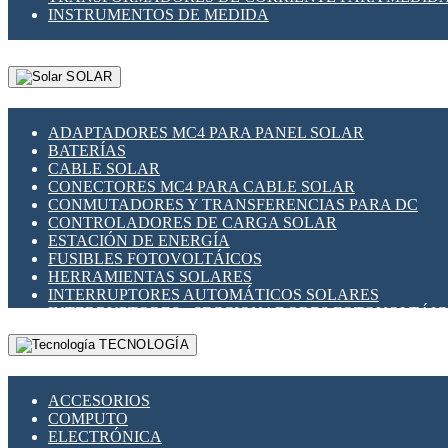
INSTRUMENTOS DE MEDIDA
SOLAR
ADAPTADORES MC4 PARA PANEL SOLAR
BATERÍAS
CABLE SOLAR
CONECTORES MC4 PARA CABLE SOLAR
CONMUTADORES Y TRANSFERENCIAS PARA DC
CONTROLADORES DE CARGA SOLAR
ESTACIÓN DE ENERGÍA
FUSIBLES FOTOVOLTÁICOS
HERRAMIENTAS SOLARES
INTERRUPTORES AUTOMÁTICOS SOLARES
INTERRUPTORES - SECCIONADORES FOTOVOLTÁI
MONTAJE PANEL SOLAR
TECNOLOGÍA
PORTA FUSIBLES Y SECCIONADORES FOTOVOLTAI
SUPRESOR DE TRANSIENTES SPDS PARA APLICACI
ACCESORIOS
COMPUTO
ELECTRÓNICA