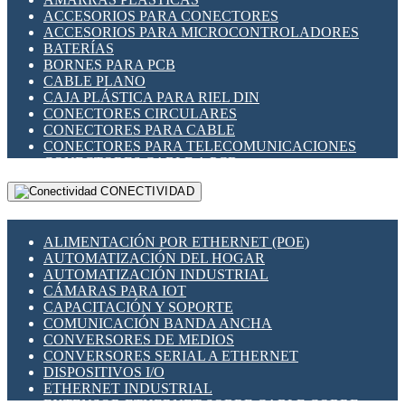
ENCHUFES INDUSTRIALES
ACCESORIOS PARA CONECTORES
INDICADORES PARA PANEL
ACCESORIOS PARA MICROCONTROLADORES
INTERFACES DE RELÉ
BATERÍAS
INTERRUPTORES FIN DE CARRERA
BORNES PARA PCB
LLAVES CONMUTADORAS
CABLE PLANO
MEDIDORES DE ENERGÍA Y TC'S DE CORRIENTE
CAJA PLÁSTICA PARA RIEL DIN
MOTORES PASO A PASO
CONECTORES CIRCULARES
PANTALLAS HMI
CONECTORES PARA CABLE
PLC -CONTROLADORES LÓGICO PROGRAMABLES
CONECTORES PARA TELECOMUNICACIONES
PROGRAMADORES DE HORARIO
CONECTORES CABLE A PCB
PROTECCIÓN ELÉCTRICA
CONECTORES PCB A CABLE
RELÉS DE PROTECCIÓN
CONECTIVIDAD
DIP SWITCHES
SENSORES CAPACITIVOS
DISPLAYS 7 SEGMENTOS
SENSORES DE POSICIÓN LINEAL
FUSIBLES Y PORTAFUSIBLES
SENSORES FOTOELÉCTRICOS
ALIMENTACIÓN POR ETHERNET (POE)
HERRAMIENTAS VARIAS
SENSORES INDUCTIVOS
AUTOMATIZACIÓN DEL HOGAR
ILUMINACIÓN LED
TEMPORIZADORES
AUTOMATIZACIÓN INDUSTRIAL
INTERRUPTORES REED
VARIACS
CÁMARAS PARA IOT
INTERFACES DE RELÉ
VARIADORES DE FRECUENCIA [VDF]
CAPACITACIÓN Y SOPORTE
OTROS RELÉS
SECCIONADORES - INTERRUPTORES
COMUNICACIÓN BANDA ANCHA
PROTECCIÓN TÉRMICA
MAQUINARIA
CONVERSORES DE MEDIOS
RELÉS AUTOMOTRICES
CONVERSORES SERIAL A ETHERNET
RELÉS DE SEÑAL
DISPOSITIVOS I/O
RELÉS DE ESTADO SÓLIDO SSR
ETHERNET INDUSTRIAL
RELÉS INDUSTRIALES
EXTENSOR ETHERNET SOBRE CABLE COBRE