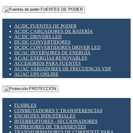
RELÉS INTELIGENTES WIFI
GATEWAY LORAWAN
RELÉS MINIATURA DE POTENCIA
FUENTES DE PODER
GESTIÓN DE REDES
SENSORES MAGNÉTICOS
INFRAESTRUCTURA ETHERCAT
SOPORTE PARA CIRCUITO IMPRESO
PERIFÉRICOS DE RED
SOQUETES PARA RELÉ
AC/DC FUENTES DE PODER
PLACAS MODULARES IOT
SWITCH Y MICROSWITCH
AC/DC CARGADORES DE BATERÍA
SWITCHES Y REDES WIFI
TARJETAS PI
AC/DC DRIVERS LED
SOLUCIONES IOT
UNIÓN Y DERIVACIÓN DE CABLE
DC/DC CONVERTIDORES
SOLUCIONES LORAWAN
DC/DC CONVERTIDORES DRIVER LED
SOLUCIONES RED CELULAR
DC/AC INVERSORES DE ENERGÍA
SEGURIDAD PARA REDES
AC/AC ENERGÍAS RENOVABLES
SWITCHES LAN
ACCESORIOS PARA FUENTES
TELEFONÍA IP (VOIP)
AC/AC VARIADORES DE FRECUENCIA VDF
VIGILANCIA IP (CCTV)
AC/AC UPS ONLINE
MESHTASTIC
PROTECCIÓN
FUSIBLES
CONMUTADORES Y TRANSFERENCIAS
ENCHUFES INDUSTRIALES
INTERRUPTORES - SECCIONADORES
SUPRESORES DE TRANSIENTES
TRANSFORMADORES DE CORRIENTE PARA