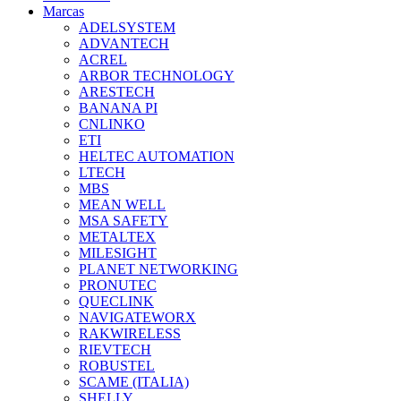
Marcas
ADELSYSTEM
ADVANTECH
ACREL
ARBOR TECHNOLOGY
ARESTECH
BANANA PI
CNLINKO
ETI
HELTEC AUTOMATION
LTECH
MBS
MEAN WELL
MSA SAFETY
METALTEX
MILESIGHT
PLANET NETWORKING
PRONUTEC
QUECLINK
NAVIGATEWORX
RAKWIRELESS
RIEVTECH
ROBUSTEL
SCAME (ITALIA)
SHELLY