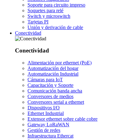
Soporte para circuito impreso
Soquetes para relé
Switch y microswitch
Tarjetas PI
Unión y derivación de cable
Conectividad
Conectividad
Alimentación por ethernet (PoE)
Automatización del hogar
Automatización Industrial
Cámaras para IoT
Capacitación y Soporte
Comunicación banda ancha
Conversores de medios
Conversores serial a ethernet
Dispositivos I/O
Ethernet Industrial
Extensor ethernet sobre cable cobre
Gateway LoRaWAN
Gestión de redes
Infraestructura Ethercat