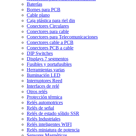
Baterías
Bornes para PCB
Cable plano
Caja plástica para riel din
Conectores Circulares
Conectores para cable
Conectores para Telecomunicaciones
Conectores cable a PCB
Conectores PCB a cable
DIP Switches
Displays 7 segmentos
Fusibles y portafusibles
Herramientas varias
Iluminación LED
Interruptores Reed
Interfaces de relé
Otros relés
Protección térmica
Relés automotrices
Relés de señal
Relés de estado sólido SSR
Relés Industriales
Relés inteligentes WIFI
Relés miniatura de potencia
Sensores Magnéticos