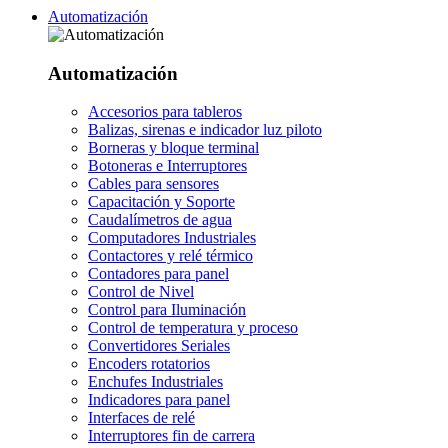
Automatización
Automatización
Accesorios para tableros
Balizas, sirenas e indicador luz piloto
Borneras y bloque terminal
Botoneras e Interruptores
Cables para sensores
Capacitación y Soporte
Caudalímetros de agua
Computadores Industriales
Contactores y relé térmico
Contadores para panel
Control de Nivel
Control para Iluminación
Control de temperatura y proceso
Convertidores Seriales
Encoders rotatorios
Enchufes Industriales
Indicadores para panel
Interfaces de relé
Interruptores fin de carrera