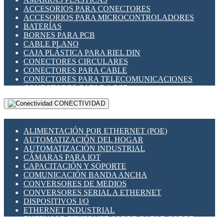
ENCHUFES INDUSTRIALES
ACCESORIOS PARA CONECTORES
INDICADORES PARA PANEL
ACCESORIOS PARA MICROCONTROLADORES
INTERFACES DE RELÉ
BATERÍAS
INTERRUPTORES FIN DE CARRERA
BORNES PARA PCB
LLAVES CONMUTADORAS
CABLE PLANO
MEDIDORES DE ENERGÍA Y TC'S DE CORRIENTE
CAJA PLÁSTICA PARA RIEL DIN
MOTORES PASO A PASO
CONECTORES CIRCULARES
PANTALLAS HMI
CONECTORES PARA CABLE
PLC -CONTROLADORES LÓGICO PROGRAMABLES
CONECTORES PARA TELECOMUNICACIONES
PROGRAMADORES DE HORARIO
CONECTORES CABLE A PCB
PROTECCIÓN ELÉCTRICA
CONECTORES PCB A CABLE
RELÉS DE PROTECCIÓN
CONECTIVIDAD
DIP SWITCHES
SENSORES CAPACITIVOS
DISPLAYS 7 SEGMENTOS
SENSORES DE POSICIÓN LINEAL
FUSIBLES Y PORTAFUSIBLES
SENSORES FOTOELÉCTRICOS
ALIMENTACIÓN POR ETHERNET (POE)
HERRAMIENTAS VARIAS
SENSORES INDUCTIVOS
AUTOMATIZACIÓN DEL HOGAR
ILUMINACIÓN LED
TEMPORIZADORES
AUTOMATIZACIÓN INDUSTRIAL
INTERRUPTORES REED
VARIACS
CÁMARAS PARA IOT
INTERFACES DE RELÉ
VARIADORES DE FRECUENCIA [VDF]
CAPACITACIÓN Y SOPORTE
OTROS RELÉS
SECCIONADORES - INTERRUPTORES
COMUNICACIÓN BANDA ANCHA
PROTECCIÓN TÉRMICA
MAQUINARIA
CONVERSORES DE MEDIOS
RELÉS AUTOMOTRICES
CONVERSORES SERIAL A ETHERNET
RELÉS DE SEÑAL
DISPOSITIVOS I/O
RELÉS DE ESTADO SÓLIDO SSR
ETHERNET INDUSTRIAL
RELÉS INDUSTRIALES
EXTENSOR ETHERNET SOBRE CABLE COBRE