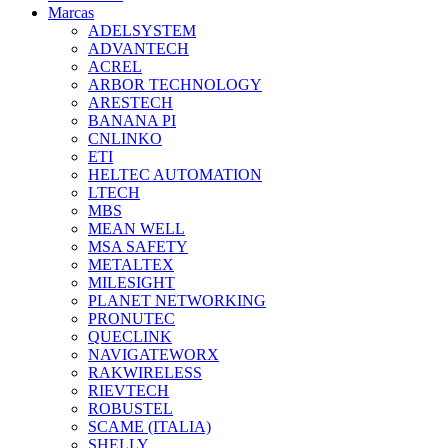
Marcas
ADELSYSTEM
ADVANTECH
ACREL
ARBOR TECHNOLOGY
ARESTECH
BANANA PI
CNLINKO
ETI
HELTEC AUTOMATION
LTECH
MBS
MEAN WELL
MSA SAFETY
METALTEX
MILESIGHT
PLANET NETWORKING
PRONUTEC
QUECLINK
NAVIGATEWORX
RAKWIRELESS
RIEVTECH
ROBUSTEL
SCAME (ITALIA)
SHELLY