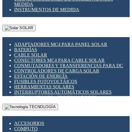
MEDIDA
INSTRUMENTOS DE MEDIDA
SOLAR
ADAPTADORES MC4 PARA PANEL SOLAR
BATERÍAS
CABLE SOLAR
CONECTORES MC4 PARA CABLE SOLAR
CONMUTADORES Y TRANSFERENCIAS PARA DC
CONTROLADORES DE CARGA SOLAR
ESTACIÓN DE ENERGÍA
FUSIBLES FOTOVOLTÁICOS
HERRAMIENTAS SOLARES
INTERRUPTORES AUTOMÁTICOS SOLARES
INTERRUPTORES - SECCIONADORES
FOTOVOLTÁICOS
TECNOLOGÍA
MONTAJE PANEL SOLAR
PORTA FUSIBLES Y SECCIONADORES
FOTOVOLTAICOS
ACCESORIOS
SUPRESOR DE TRANSIENTES SPDS PARA
COMPUTO
APLICACIONES FOTOVOLTAICAS