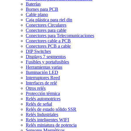
Baterías
Bornes para PCB
Cable plano
Caja plástica para riel din
Conectores Circulares
Conectores para cable
Conectores para Telecomunicaciones
Conectores cable a PCB
Conectores PCB a cable
DIP Switches
Displays 7 segmentos
Fusibles y portafusibles
Herramientas varias
Iluminación LED
Interruptores Reed
Interfaces de relé
Otros relés
Protección térmica
Relés automotrices
Relés de señal
Relés de estado sólido SSR
Relés Industriales
Relés inteligentes WIFI
Relés miniatura de potencia
Sensores Magnéticos