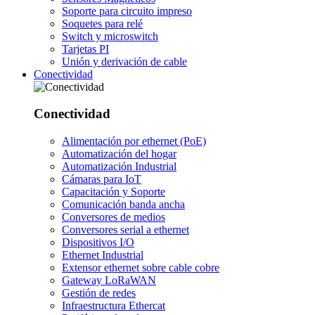
Soporte para circuito impreso
Soquetes para relé
Switch y microswitch
Tarjetas PI
Unión y derivación de cable
Conectividad
Conectividad
Alimentación por ethernet (PoE)
Automatización del hogar
Automatización Industrial
Cámaras para IoT
Capacitación y Soporte
Comunicación banda ancha
Conversores de medios
Conversores serial a ethernet
Dispositivos I/O
Ethernet Industrial
Extensor ethernet sobre cable cobre
Gateway LoRaWAN
Gestión de redes
Infraestructura Ethercat