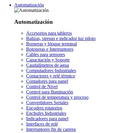
Automatización
Automatización
Accesorios para tableros
Balizas, sirenas e indicador luz piloto
Borneras y bloque terminal
Botoneras e Interruptores
Cables para sensores
Capacitación y Soporte
Caudalímetros de agua
Computadores Industriales
Contactores y relé térmico
Contadores para panel
Control de Nivel
Control para Iluminación
Control de temperatura y proceso
Convertidores Seriales
Encoders rotatorios
Enchufes Industriales
Indicadores para panel
Interfaces de relé
Interruptores fin de carrera