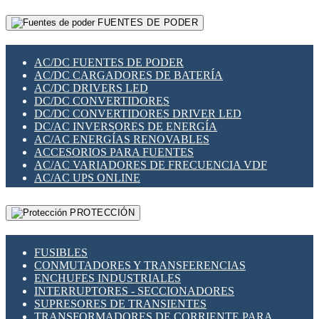
RELÉS INTELIGENTES WIFI
GATEWAY LORAWAN
RELÉS MINIATURA DE POTENCIA
FUENTES DE PODER
GESTIÓN DE REDES
SENSORES MAGNÉTICOS
INFRAESTRUCTURA ETHERCAT
SOPORTE PARA CIRCUITO IMPRESO
PERIFÉRICOS DE RED
SOQUETES PARA RELÉ
AC/DC FUENTES DE PODER
PLACAS MODULARES IOT
SWITCH Y MICROSWITCH
AC/DC CARGADORES DE BATERÍA
SWITCHES Y REDES WIFI
TARJETAS PI
AC/DC DRIVERS LED
SOLUCIONES IOT
UNIÓN Y DERIVACIÓN DE CABLE
DC/DC CONVERTIDORES
SOLUCIONES LORAWAN
DC/DC CONVERTIDORES DRIVER LED
SOLUCIONES RED CELULAR
DC/AC INVERSORES DE ENERGÍA
SEGURIDAD PARA REDES
AC/AC ENERGÍAS RENOVABLES
SWITCHES LAN
ACCESORIOS PARA FUENTES
TELEFONÍA IP (VOIP)
AC/AC VARIADORES DE FRECUENCIA VDF
VIGILANCIA IP (CCTV)
AC/AC UPS ONLINE
MESHTASTIC
PROTECCIÓN
FUSIBLES
CONMUTADORES Y TRANSFERENCIAS
ENCHUFES INDUSTRIALES
INTERRUPTORES - SECCIONADORES
SUPRESORES DE TRANSIENTES
TRANSFORMADORES DE CORRIENTE PARA